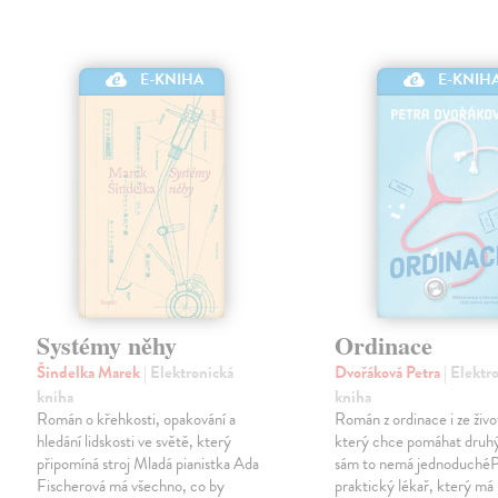
E-KNIHA
E-KNIH
Systémy něhy
Ordinace
Šindelka Marek
| Elektronická
Dvořáková Petra
| Elektr
kniha
kniha
Román o křehkosti, opakování a
Román z ordinace i ze živ
hledání lidskosti ve světě, který
který chce pomáhat druh
připomíná stroj Mladá pianistka Ada
sám to nemá jednoduchéPa
Fischerová má všechno, co by
praktický lékař, který má