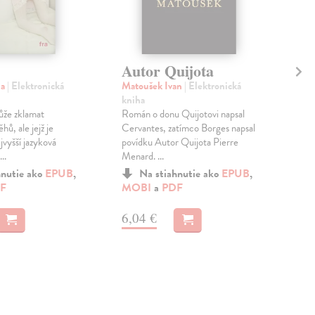
Autor Quijota
Pa
Bo
na
| Elektronická
Matoušek Ivan
| Elektronická
kniha
Lup
ůže zklamat
Román o donu Quijotovi napsal
V k
hů, ale jejž je
Cervantes, zatímco Borges napsal
vzpo
ejvyšší jazyková
povídku Autor Quijota Pierre
sled
..
Menard. ...
še...
hnutie ako
EPUB
,
Na stiahnutie ako
EPUB
,
F
MOBI
a
PDF
MO
6,04 €
12