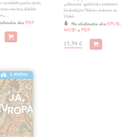
ne rovnakého počtu strán.
„odsunuta" společně s ostatními
ranou naivitou dokáže
brněnskými Němci směrem na
ev,…
Vídeň.
iahnutie ako
PDF
Na stiahnutie ako
EPUB
,
MOBI
a
PDF
15,59 €
E-KNIHA