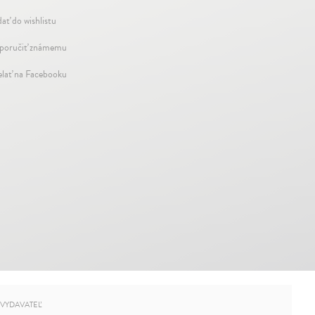
dať do wishlistu
oručiť známemu
elať na Facebooku
VYDAVATEĽ