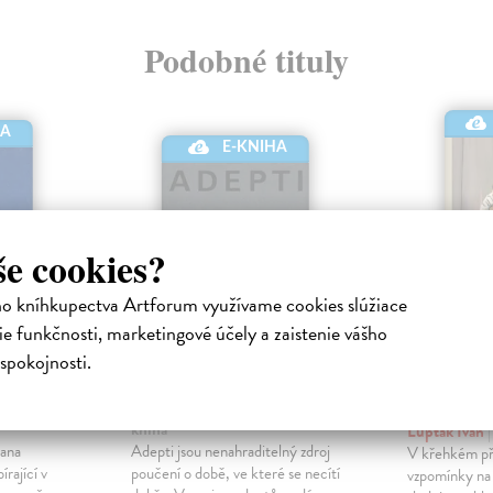
Podobné tituly
HA
E-KNIHA
še cookies?
ho kníhkupectva Artforum využívame cookies slúžiace
e funkčnosti, marketingové účely a zaistenie vášho
spokojnosti.
Adepti
Pan Bůh
Bohová m
ronická
Matoušek Ivan
| Elektronická
kniha
Lupták Ivan
vana
Adepti jsou nenahraditelný zdroj
V křehkém př
rající v
poučení o době, ve které se necítí
vzpomínky na 