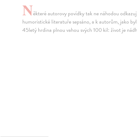
N
ěkteré autorovy povídky tak ne náhodou odkazují
humoristické literatuře sepsáno, a k autorům, jako byl
45letý hrdina plnou vahou svých 100 kil: život je nádh