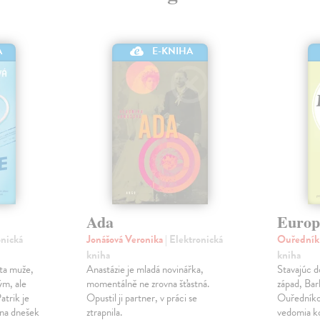
A
E-KNIHA
Ada
Europ
onická
Jonášová Veronika
| Elektronická
Ouředník
kniha
kniha
ota muže,
Anastázie je mladá novinářka,
Stavajúc d
ým, ale
momentálně ne zrovna šťastná.
západ, Bar
trik je
Opustil ji partner, v práci se
Ouředníko
 na dnešek
ztrapnila.
vedomia k