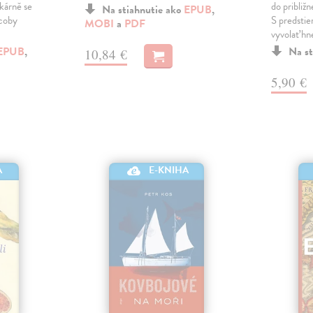
ekárně se
do približ
Na stiahnutie ako
EPUB
,
 coby
S predstie
MOBI
a
PDF
vyvolať hn
EPUB
,
Na st
10,84 €
5,90 €
A
E-KNIHA