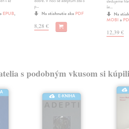
čen v až
dobře. V noci se adeptům zdá o
sledujeme hla
p...
še...
ko
EPUB
,
Na stiahnutie ako
PDF
Na stia
MOBI
a
PD
8,28 €
12,39 €
atelia s podobným vkusom si kúpili
HA
E-KNIHA