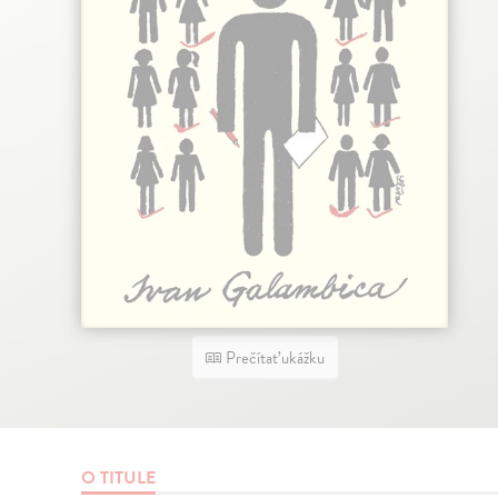
Prečítať ukážku
O TITULE