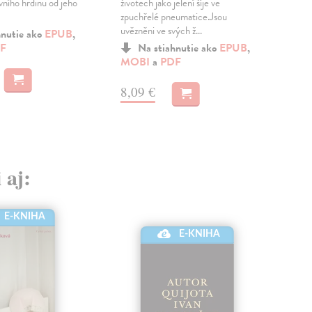
vního hrdinu od jeho
životech jako jelení šíje ve
Sch
zpuchřelé pneumatice.Jsou
něko
uvězněni ve svých ž...
osob
hnutie ako
EPUB
,
F
Na stiahnutie ako
EPUB
,
MOBI
a
PDF
MO
8,09 €
15
 aj:
E-KNIHA
E-KNIHA