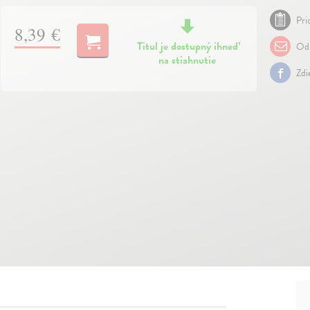
Pri
8,39 €
Titul je dostupný ihneď
Odp
na stiahnutie
Zdi