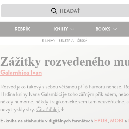
REBRÍK
KNIHY
BOOKS
E-KNIHY
-
BELETRIA
-
ČESKÁ
Zážitky rozvedeného m
Galambica Ivan
Rozvod jako takový s sebou většinou příliš humoru nenese. Ro
Hrdina knihy Ivana Galambici je toho zářným příkladem, neboť 
někdy humorné, někdy tragikomické,sem tam neuvěřitelné, a
nevytryskly slzy.
Čítať ďalej
↓
E-kniha na stiahnutie v digitálnych formátoch
EPUB
,
MOBI
a