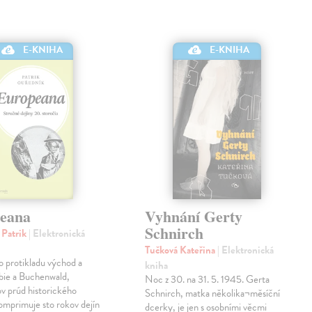
E-KNIHA
E-KNIHA
eana
Vyhnání Gerty
Schnirch
 Patrik
| Elektronická
Tučková Kateřina
| Elektronická
o protikladu východ a
kniha
bie a Buchenwald,
Noc z 30. na 31. 5. 1945. Gerta
v prúd historického
Schnirch, matka několika¬měsíční
omprimuje sto rokov dejín
dcerky, je jen s osobními věcmi