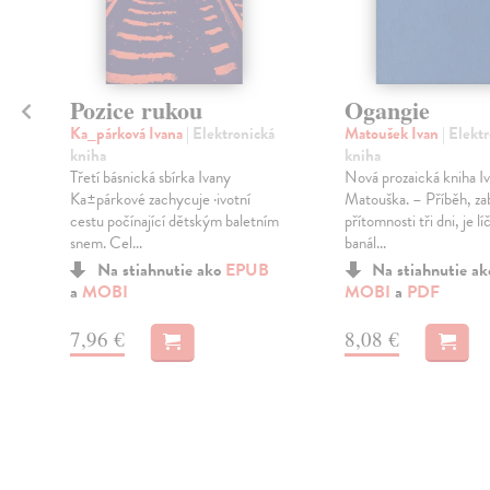
Pozice rukou
Ogangie
Ka_párková Ivana
| Elektronická
Matoušek Ivan
| Elekt
kniha
kniha
Třetí básnická sbírka Ivany
Nová prozaická kniha I
Ka±párkové zachycuje ·ivotní
Matouška. – Příběh, zabí
cestu počínající dětským baletním
přítomnosti tři dni, je lí
snem. Cel...
banál...
Na stiahnutie ako
EPUB
Na stiahnutie a
a
MOBI
MOBI
a
PDF
7,96 €
8,08 €