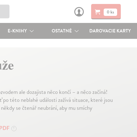
0 ks
E-KNIHY
OSTATNÉ
DAROVACIE KARTY
uže
zvodem ale dozajista něco končí – a něco začíná!
po této neblahé události zažívá situace, které jsou
 někdy se čtenář neubrání, aby mu smíchy
PDF
?