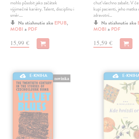
mohlo působit jako začátek
chuť všechno zabalit. V č
výjimečné kariéry. Talent, disciplínu i
kupí pacienti, jeho matka
směr.…
zdravotní…
Na stiahnutie ako
EPUB
,
Na stiahnutie ako
MOBI
a
PDF
MOBI
a
PDF
15,99 €
15,59 €
E-KNIHA
E-KNIH
novinka