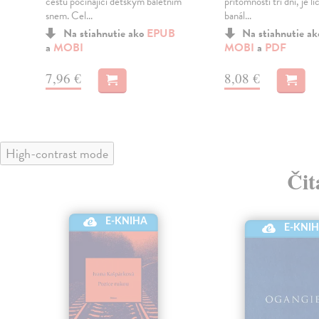
cestu počínající dětským baletním
přítomnosti tři dni, je lí
snem. Cel...
banál...
Na stiahnutie ako
EPUB
Na stiahnutie a
a
MOBI
MOBI
a
PDF
7,96 €
8,08 €
High-contrast mode
Čit
E-KNIHA
E-KNI