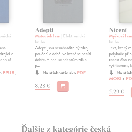
Adepti
Nícení
ronická
Matoušek Ivan
| Elektronická
Myšková Iva
kniha
kniha
vana
Adepti jsou nenahraditelný zdroj
Text, který m
rající v
poučení o době, ve které se necítí
polykače příbě
čen v až
dobře. V noci se adeptům zdá o
radost číst: n
p...
vytříbenost, k.
ko
EPUB
,
Na stiahnutie ako
PDF
Na stia
MOBI
a
PD
8,28 €
5,29 €
Ďalšie z kategórie česká