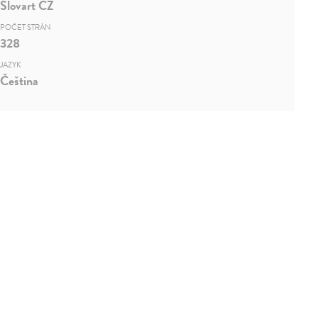
Slovart CZ
POČET STRÁN
328
JAZYK
Čeština