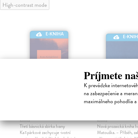
High-contrast mode
E-KNIHA
E-KNI
Príjmete na
K prevádzke internetové
na zabezpečenie a merani
maximálneho pohodlia a 
Pozice rukou
Ogangie
Ka_párková Ivana
| Elektronická
Matoušek Ivan
| Elekt
kniha
kniha
Třetí básnická sbírka Ivany
Nová prozaická kniha I
Ka±párkové zachycuje ·ivotní
Matouška. – Příběh, zabí