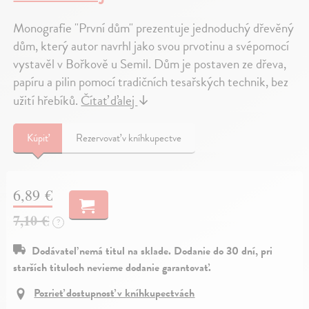
Monografie "První dům" prezentuje jednoduchý dřevěný
dům, který autor navrhl jako svou prvotinu a svépomocí
vystavěl v Bořkově u Semil. Dům je postaven ze dřeva,
papíru a pilin pomocí tradičních tesařských technik, bez
užití hřebíků.
Čítať ďalej
↓
Kúpiť
Rezervovať v kníhkupectve
6,89 €
7,10 €
?
Dodávateľ nemá titul na sklade. Dodanie do 30 dní, pri
starších tituloch nevieme dodanie garantovať.
Pozrieť dostupnosť v kníhkupectvách