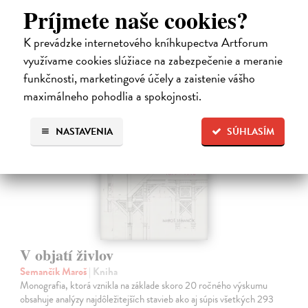
Príjmete naše cookies?
18,55 €
K prevádzke internetového kníhkupectva Artforum
19,95 €
?
využívame cookies slúžiace na zabezpečenie a meranie
funkčnosti, marketingové účely a zaistenie vášho
maximálneho pohodlia a spokojnosti.
na sklade
NASTAVENIA
SÚHLASÍM
V objatí živlov
Semančík Maroš
| Kniha
Monografia, ktorá vznikla na základe skoro 20 ročného výskumu
obsahuje analýzy najdôležitejších stavieb ako aj súpis všetkých 293