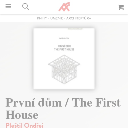
KNIHY
-
UMENIE
-
ARCHITEKTÚRA
První dům / The First
House
Pleštil Ondřej