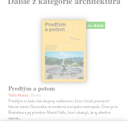
Ďalšie z kategórie architektúra
na sklade
Predtým a potom
Vallo Matúš
| Kniha
Predtým tu bola vízia skupiny nadšencov, ktorí chceli premeniť
hlavné mesto Slovenska na modernú európsku metropolu. Dnes je tu
Bratislava a jej primátor Matúš Vallo, ktorí ukazujú, že aj zdanlivo
naivné…
Na sklade