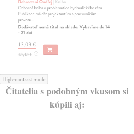
o
kolektív autorov
| Kniha
Výber rodinných domov a drobných stavieb určených
Za
na bývanie či rekreáciu, realizovaných počas behom...
Is 
cen
Zasielame do 12 dní
Na
11,83 €
7,
12,20 €
?
7,
High-contrast mode
Čitatelia s podobným vkusom si
kúpili aj: