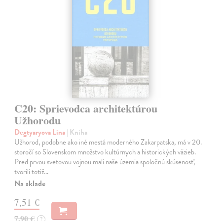
C20: Sprievodca architektúrou
Užhorodu
Degtyaryova Lina
| Kniha
Užhorod, podobne ako iné mestá moderného Zakarpatska, má v 20.
storočí so Slovenskom množstvo kultúrnych a historických väzieb.
Pred prvou svetovou vojnou mali naše územia spoločnú skúsenosť,
tvorili totiž…
Na sklade
7,51 €
7,90 €
?