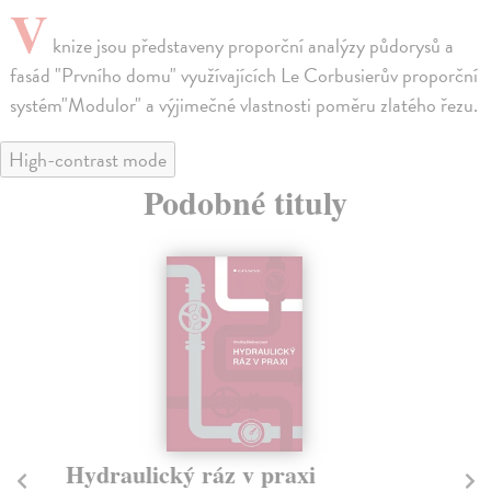
V
knize jsou představeny proporční analýzy půdorysů a
fasád "Prvního domu" využívajících Le Corbusierův proporční
systém"Modulor" a výjimečné vlastnosti poměru zlatého řezu.
High-contrast mode
Podobné tituly
Současný český dřevěný dům
C2