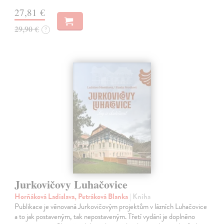
27,81 €
29,90 €
?
Jurkovičovy Luhačovice
Horňáková Ladislava, Petráková Blanka
| Kniha
Publikace je věnovaná Jurkovičovým projektům v lázních Luhačovice
a to jak postaveným, tak nepostaveným. Třetí vydání je doplněno