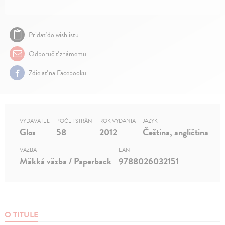
Pridať do wishlistu
Odporučiť známemu
Zdielať na Facebooku
VYDAVATEĽ
POČET STRÁN
ROK VYDANIA
JAZYK
Glos
58
2012
Čeština, angličtina
VÄZBA
EAN
Mäkká väzba / Paperback
9788026032151
O TITULE