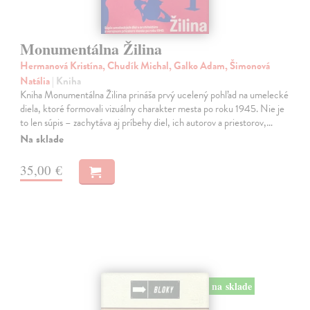
Monumentálna Žilina
Hermanová Kristína, Chudík Michal, Galko Adam, Šimonová
Natália
| Kniha
Kniha Monumentálna Žilina prináša prvý ucelený pohľad na umelecké
diela, ktoré formovali vizuálny charakter mesta po roku 1945. Nie je
to len súpis – zachytáva aj príbehy diel, ich autorov a priestorov,…
Na sklade
35,00 €
na sklade