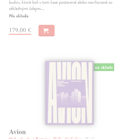
budov, ktoré boli v tom čase postavené alebo navrhované so
základnými údajmi.…
Na sklade
179,00 €
na sklade
Avion
Haberlandová Katarína, Voľanská Ľubica
| Kniha