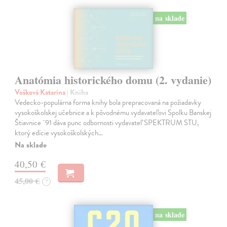
na sklade
Anatómia historického domu (2. vydanie)
Vošková Katarína
| Kniha
Vedecko-populárna forma knihy bola prepracovaná na požiadavky
vysokoškolskej učebnice a k pôvodnému vydavateľovi Spolku Banskej
Štiavnice ´91 dáva punc odbornosti vydavateľ SPEKTRUM STU,
ktorý edície vysokoškolských…
Na sklade
40,50 €
45,00 €
?
na sklade