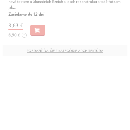
nově textem o Slunečních lázních a jejich rekonstrukci a také fotkami
jak…
Zasielame do 12 dní
8,63 €
8,90 €
?
ZOBRAZIŤ ĎALŠIE Z KATEGÓRIE ARCHITEKTÚRA