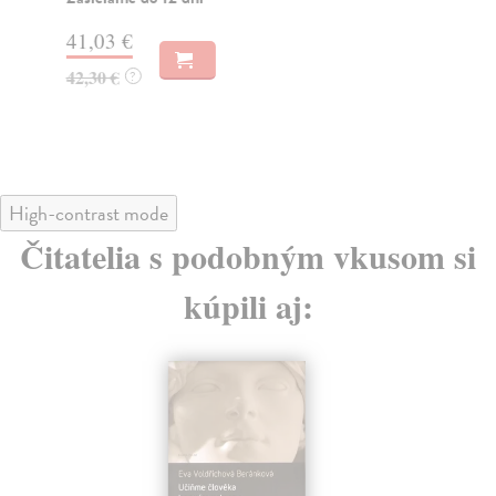
Za
41,03 €
45
42,30 €
?
46
High-contrast mode
Čitatelia s podobným vkusom si
kúpili aj: