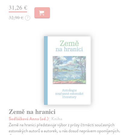
31,26 €
32,90 €
?
Země na hranici
Sedláčková Anna (ed.)
| Kniha
Země na hranici představuje výbor z prózy čtrnácti současných
estonských autorů a autorek, u nás dosud neprávem opomíjených.