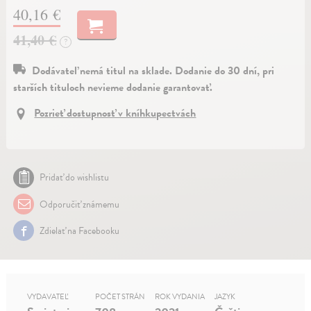
40,16 €
41,40 €
?
Dodávateľ nemá titul na sklade. Dodanie do 30 dní, pri
starších tituloch nevieme dodanie garantovať.
Pozrieť dostupnosť v kníhkupectvách
Pridať do wishlistu
Odporučiť známemu
Zdielať na Facebooku
VYDAVATEĽ
POČET STRÁN
ROK VYDANIA
JAZYK