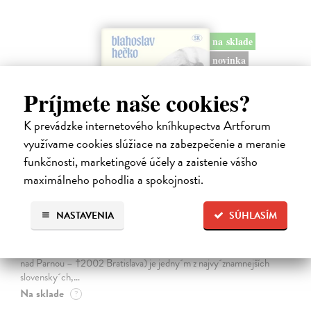
na sklade
novinka
Príjmete naše cookies?
K prevádzke internetového kníhkupectva Artforum
využívame cookies slúžiace na zabezpečenie a meranie
funkčnosti, marketingové účely a zaistenie vášho
maximálneho pohodlia a spokojnosti.
Dobrodružstvo prekladu
NASTAVENIA
SÚHLASÍM
Hečko Blahoslav
| Kniha
„Nádherná kniha o úskaliach prekladateľského remesla a bohatstve
nášho jazyka.“ Adam Berka, vydavateľ Blahoslav Hečko (*1915 Suchá
nad Parnou – †2002 Bratislava) je jedny´m z najvy´znamnejších
slovensky´ch,…
Na sklade
?