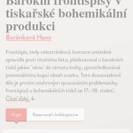
tiskařské bohemikální
produkci
Beránková Hana
Frontispis, tedy celostránková ilustrace umístěná
zpravidla proti titulnímu listu, představoval u barokních
tisků jakési "okno" do tématu knihy, zprostředkovával
potenciálnímu kupci obsah svazku. Toto dvousvazkové
dílo je prvním souhrnným zpracováním problematiky
frontispisů u bohemikálních tisků ze 17.–18. století.
Čítať ďalej
↓
Kúpiť
Rezervovať v kníhkupectve