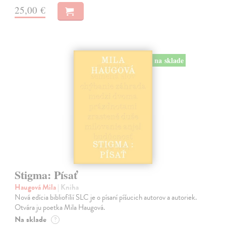
25,00 €
na sklade
Stigma: Písať
Haugová Mila
| Kniha
Nová edícia bibliofílií SLC je o písaní píšucich autorov a autoriek.
Otvára ju poetka Mila Haugová.
Na sklade
?