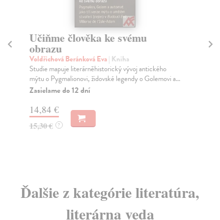
Učiňme člověka ke svému
D
obrazu
Gr
Thi
Voldřichová Beránková Eva
| Kniha
of 
Studie mapuje literárněhistorický vývoj antického
mýtu o Pygmalionovi, židovské legendy o Golemovi a...
Za
Zasielame do 12 dní
29
14,84 €
30
15,30 €
?
Ďalšie z kategórie literatúra,
literárna veda