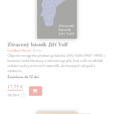
Ztracený básník Jiří Volf
Luňáková Anna
| Kniha
Objevná monografie představuje básníka Jiřího Volfa (1947–1993) v
kontextu české literatury a rekonstruuje jeho život a dílo na základě
unikátní souhry archivních materiálů, dochovaných rukopisů a
svědectví…
Zasielame do 12 dní
17,75 €
18,30 €
?