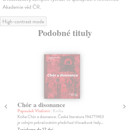
Akademie věd ČR.
High-contrast mode
Podobné tituly
Chór a disonance
Tě
li
Papoušek Vladimír
| Kniha
Kniha Chór a disonance. Česká literatura 1947?1963
Pr
je volným pokračováním předchozí třísvazkové řady...
Kni
pře
Zasielame do 12 dní