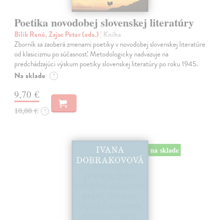
Poetika novodobej slovenskej literatúry
Bílik René, Zajac Peter (eds.)
| Kniha
Zborník sa zaoberá zmenami poetiky v novodobej slovenskej literatúre
od klasicizmu po súčasnosť. Metodologicky nadväzuje na
predchádzajúci výskum poetiky slovenskej literatúry po roku 1945.
Na sklade
?
9,70 €
10,00 €
?
na sklade