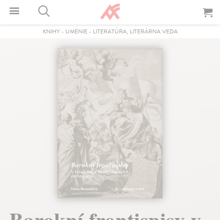
KNIHY
-
UMENIE
-
LITERATÚRA, LITERÁRNA VEDA
Barokní frontispisy v