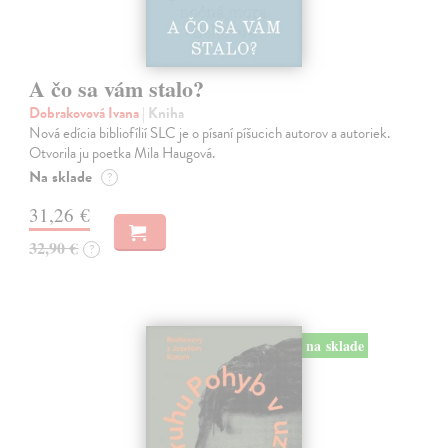
A čo sa vám stalo?
Dobrakovová Ivana
| Kniha
Nová edícia bibliofílií SLC je o písaní píšucich autorov a autoriek.
Otvorila ju poetka Mila Haugová.
Na sklade
?
31,26 €
32,90 €
?
na sklade