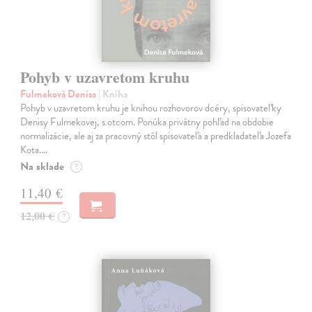
Pohyb v uzavretom kruhu
Fulmeková Denisa
| Kniha
Pohyb v uzavretom kruhu je knihou rozhovorov dcéry, spisovateľky
Denisy Fulmekovej, s otcom. Ponúka privátny pohľad na obdobie
normalizácie, ale aj za pracovný stôl spisovateľa a predkladateľa Jozefa
Kota.…
Na sklade
?
11,40 €
12,00 €
?