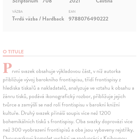
Scriptorium
708
2021
Čeština
VÄZBA
EAN
Tvrdá väzba / Hardback
9788076490222
O TITULE
P
rvní svazek obsahuje výkladovou část, v níž autorka
přibližuje vývoj barokního frontispisu, třídí frontispisy z
hlediska tiskařů a nakladatelů, analyzuje ve vztahu k obsahu a
žánru tisků, podává ikonografický rozbor, přibližuje jejich
tvůrce a zamýšlí se nad rolí frontispisu v barokní knižní
kultuře. Druhý svazek přináší soupis více než 1200
bohemikálních tisků s frontispisy. Oba svazky doprovází více
než 300 vyobrazení frontispisů a oba jsou vybaveny rejstříky.
Dvousvazkový komplet vychází ve spolupráci s Knihovnou