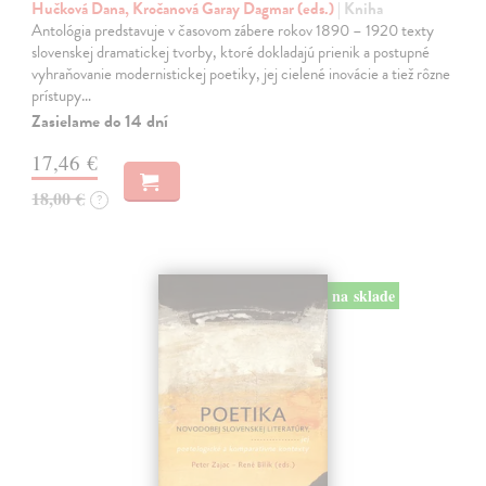
Hučková Dana, Kročanová Garay Dagmar (eds.)
| Kniha
Antológia predstavuje v časovom zábere rokov 1890 – 1920 texty
slovenskej dramatickej tvorby, ktoré dokladajú prienik a postupné
vyhraňovanie modernistickej poetiky, jej cielené inovácie a tiež rôzne
prístupy…
Zasielame do 14 dní
17,46 €
18,00 €
?
na sklade