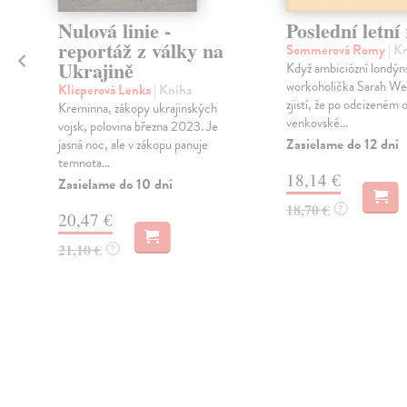
é
Nulová linie -
Poslední letní
reportáž z války na
Sommerová Romy
| K
Ukrajině
Když ambiciózní londýn
workoholička Sarah Wel
Klicperová Lenka
| Kniha
zjistí, že po odcizeném o
Kreminna, zákopy ukrajinských
venkovské...
vojsk, polovina března 2023. Je
Zasielame do 12 dní
jasná noc, ale v zákopu panuje
temnota...
18,14 €
Zasielame do 10 dní
18,70 €
?
20,47 €
21,10 €
?