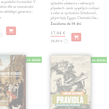
za poslední čtvrtstoletí. V
způsobilo oslabení a v některých
dním díle se mezinárodní
případech i zánik vyspělých civilizací
ze zakládající generace…
a měst ve východním Středomoří,
e
jakými byly Egypt, Chetitská říše…
Zasielame do 14 dní
€
17,94 €
?
18,49 €
?
na sklade
na sklade