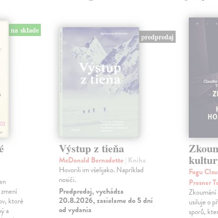
na sklade
predpredaj
é
Výstup z tieňa
Zkoum
kultu
McDonald Bernadette
| Kniha
Hovorili im všelijako. Napríklad
Fogu Clau
nosiči.
len
Presner T
Predpredaj, vychádza
 zmení
Zkoumání e
20.8.2026, zasielame do 5 dní
ov, ktoré
usiluje o 
od vydania
ný a
sporů, kte