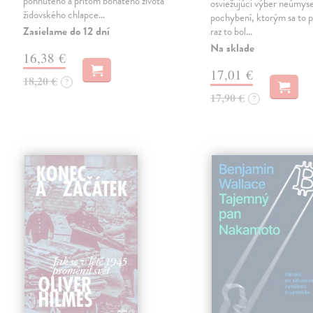
pohnutého a přitom bohatého života
osviežujúci výber neúmys
židovského chlapce…
pochybení, ktorým sa to p
Zasielame do 12 dní
raz to bol…
Na sklade
16,38 €
17,01 €
18,20 €
?
17,90 €
?