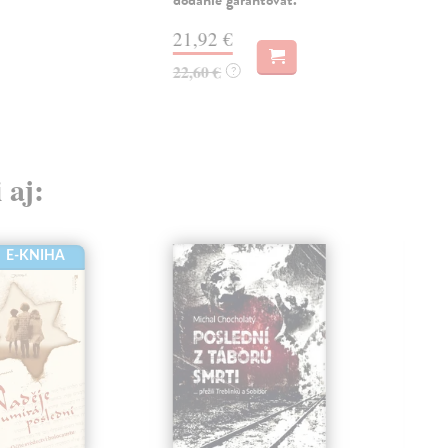
21,92 €
22,60 €
?
 aj:
E-KNIHA