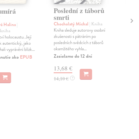
Poslední z táborů
Do
umírá
smrti
re
hi
Chocholatý Michal
| Kniha
á Halina
|
Kniha sleduje autorovy osobní
 kniha
Kří
zkušenosti s pátráním po
ví holocaustu. Její
Ost
posledních svědcích z táborů
ik autentický, jako
byl 
okamžitého vyhla...
ali vyprávění blízk...
jíž 
...
Zasielame do 12 dní
hnutie ako
EPUB
Dod
13,68 €
skl
sta
14,10 €
?
dod
8,
8,9