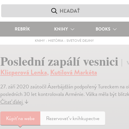
REBRÍK
KNIHY
BOOKS
KNIHY
-
HISTÓRIA
-
SVETOVÉ DEJINY
Poslední zapálí vesnici
V
Klicperová Lenka
,
Kutilová Markéta
27. září 2020 zaútočil Ázerbájdžán podpořený Tureckem na o
posledních 30 let kontrolovala Arménie. Válka měla být blitzk
Čítať ďalej
↓
Kúpiť
na webe
Rezervovať v kníhkupectve