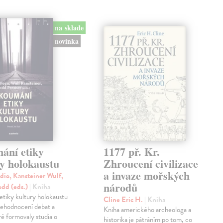
na sklade
novinka
ání etiky
1177 př. Kr.
ry holokaustu
Zhroucení civilizace
a invaze mořských
dio, Kansteiner Wulf,
národů
odd (eds.)
| Kniha
tiky kultury holokaustu
Cline Eric H.
| Kniha
přehodnocení debat a
Kniha amerického archeologa a
ré formovaly studia o
historika je pátráním po tom, co