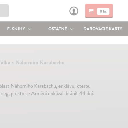
0 ks
E-KNIHY
OSTATNÉ
DAROVACIE KARTY
álka v Náhorním Karabachu
blast Náhorního Karabachu, enklávu, kterou
rieg, přesto se Arméni dokázali bránit 44 dní.