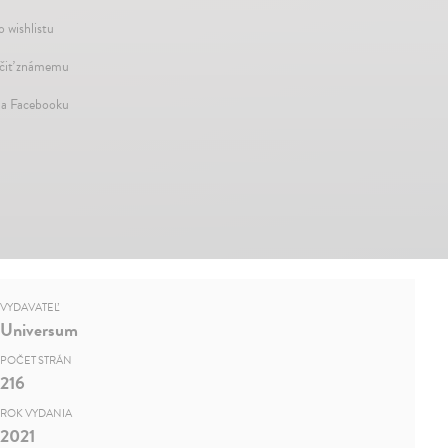
o wishlistu
iť známemu
na Facebooku
VYDAVATEĽ
Universum
POČET STRÁN
216
ROK VYDANIA
2021