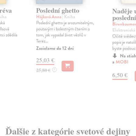
 réva
Poslední ghetto
Naděje 
poslední
niha
Hájková Anna
| Kniha
ská
Poslední ghetto je srozumitelným,
Birenbaumov
lsová
poutavým i bolestným čtením o
Elektronická
tci zdědila
tom, jak vypadal život vězňů v
Očité svědect
Terez...
popis je natol
Zasielame do 12 dní
byste poslouch
Na stia
25,03 €
a
MOBI
25,80 €
?
6,50 €
Ďalšie z kategórie svetové dejiny