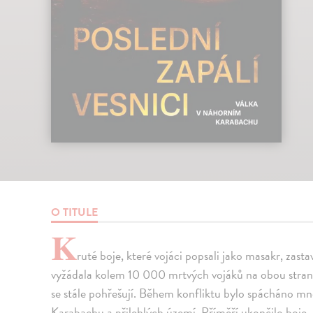
O TITULE
K
ruté boje, které vojáci popsali jako masakr, zast
vyžádala kolem 10 000 mrtvých vojáků na obou stranách
se stále pohřešují. Během konfliktu bylo spácháno mn
Karabachu a přilehlých území. Příměří ukončilo boje, 