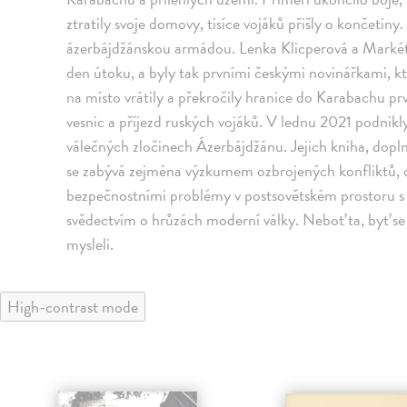
ztratily svoje domovy, tisíce vojáků přišly o končetiny
ázerbájdžánskou armádou. Lenka Klicperová a Markéta
den útoku, a byly tak prvními českými novinářkami, kte
na místo vrátily a překročily hranice do Karabachu pr
vesnic a příjezd ruských vojáků. V lednu 2021 podnikly 
válečných zločinech Ázerbájdžánu. Jejich kniha, dop
se zabývá zejména výzkumem ozbrojených konfliktů, 
bezpečnostními problémy v postsovětském prostoru s 
svědectvím o hrůzách moderní války. Neboť ta, byť se 
mysleli.
High-contrast mode
klade