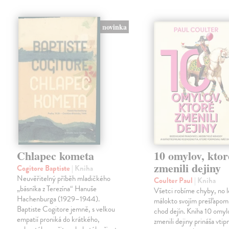
novinka
Chlapec kometa
10 omylov, ktor
zmenili dejiny
Cogitore Baptiste
| Kniha
Neuvěřitelný příběh mladičkého
Coulter Paul
| Kniha
„básníka z Terezína“ Hanuše
Všetci robíme chyby, no 
Hachenburga (1929–1944).
málokto svojím prešľapom
Baptiste Cogitore jemně, s velkou
chod dejín. Kniha 10 omyl
empatií proniká do krátkého,
zmenili dejiny prináša vtip