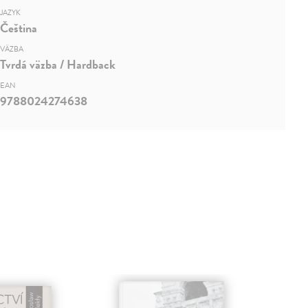
JAZYK
Čeština
VÄZBA
Tvrdá väzba / Hardback
EAN
9788024274638