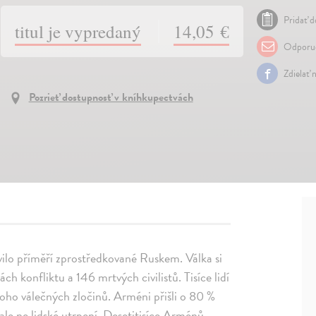
Pridať d
titul je vypredaný
14,05 €
Odporuč
Zdielať 
Pozrieť dostupnosť v kníhkupectvách
avilo příměří zprostředkované Ruskem. Válka si
 konfliktu a 146 mrtvých civilistů. Tisíce lidí
oho válečných zločinů. Arméni přišli o 80 %
ale ne lidské utrpení. Desetitisíce Arménů