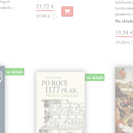
elných
holokaustu 
23,72 €
odarilo –
tomto zása
akademici 
27,90 €
?
Na sklad
33,54 
35,30 €
na sklade
na sklade