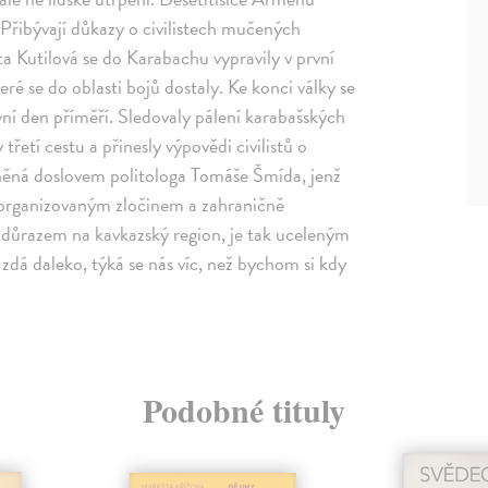
. Přibývají důkazy o civilistech mučených
 Kutilová se do Karabachu vypravily v první
ré se do oblasti bojů dostaly. Ke konci války se
vní den příměří. Sledovaly pálení karabašských
třetí cestu a přinesly výpovědi civilistů o
lněná doslovem politologa Tomáše Šmída, jenž
organizovaným zločinem a zahraničně
důrazem na kavkazský region, je tak uceleným
zdá daleko, týká se nás víc, než bychom si kdy
Podobné tituly