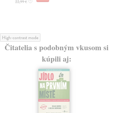
22,99 €
20
?
High-contrast mode
Čitatelia s podobným vkusom si
kúpili aj: