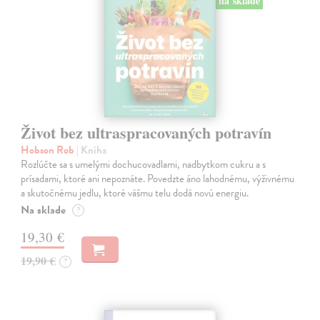
na sklade
Život bez ultraspracovaných potravín
Hobson Rob
| Kniha
Rozlúčte sa s umelými dochucovadlami, nadbytkom cukru a s
prísadami, ktoré ani nepoznáte. Povedzte áno lahodnému, výživnému
a skutočnému jedlu, ktoré vášmu telu dodá novú energiu.
Na sklade
?
19,30 €
19,90 €
?