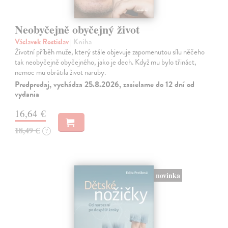
Neobyčejně obyčejný život
Václavek Rostislav
| Kniha
Životní příběh muže, který stále objevuje zapomenutou sílu něčeho
tak neobyčejně obyčejného, jako je dech. Když mu bylo třináct,
nemoc mu obrátila život naruby.
Predpredaj, vychádza 25.8.2026, zasielame do 12 dní od
vydania
16,64 €
18,49 €
?
novinka