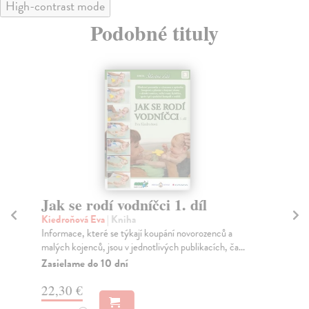
High-contrast mode
Podobné tituly
Jak se rodí vodníčci 1. díl
B
Kiedroňová Eva
| Kniha
La
Informace, které se týkají koupání novorozenců a
Bio
malých kojenců, jsou v jednotlivých publikacích, ča...
cíle
Zasielame do 10 dní
Za
22,30 €
20