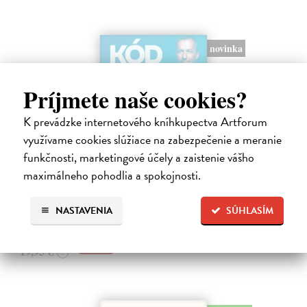
novinka
Príjmete naše cookies?
K prevádzke internetového kníhkupectva Artforum
využívame cookies slúžiace na zabezpečenie a meranie
Kód zad
funkčnosti, marketingové účely a zaistenie vášho
Novotný Michal
| Kniha
maximálneho pohodlia a spokojnosti.
Co dělat, když vás bolí záda? Cvičit?
Do 4 dní
NASTAVENIA
SÚHLASÍM
17,96 €
19,95 €
?