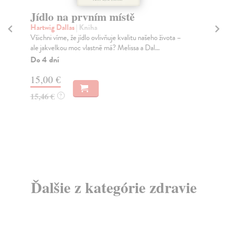
Jídlo na prvním místě
Ze
n
Hartwig Dallas
| Kniha
Všichni víme, že jídlo ovlivňuje kvalitu našeho života –
Da
ale jakvelkou moc vlastně má? Melissa a Dal...
Zel
jed
Do 4 dní
Do
15,00 €
dní
gar
15,46 €
?
4,
4,
Ďalšie z kategórie zdravie