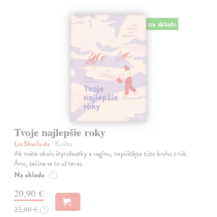
na sklade
Tvoje najlepšie roky
Liz Sheila de
| Kniha
Ak máte okolo štyridsiatky a vagínu, nepúšťajte túto knihu z rúk.
Áno, začína sa to už teraz.
Na sklade
?
20,90 €
22,00 €
?