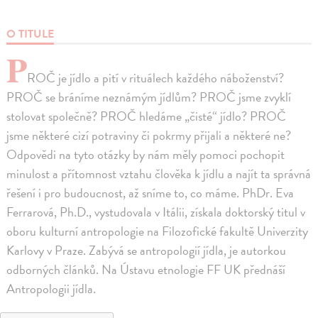
O TITULE
P
ROČ je jídlo a pití v rituálech každého náboženství?
PROČ se bráníme neznámým jídlům? PROČ jsme zvyklí
stolovat společně? PROČ hledáme „čisté“ jídlo? PROČ
jsme některé cizí potraviny či pokrmy přijali a některé ne?
Odpovědi na tyto otázky by nám měly pomoci pochopit
minulost a přítomnost vztahu člověka k jídlu a najít ta správná
řešení i pro budoucnost, až sníme to, co máme. PhDr. Eva
Ferrarová, Ph.D., vystudovala v Itálii, získala doktorský titul v
oboru kulturní antropologie na Filozofické fakultě Univerzity
Karlovy v Praze. Zabývá se antropologií jídla, je autorkou
odborných článků. Na Ústavu etnologie FF UK přednáší
Antropologii jídla.