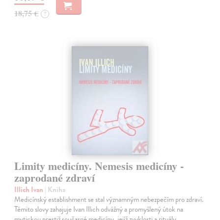
18,75 €
?
Limity medicíny. Nemesis medicíny -
zaprodané zdraví
Illich Ivan
| Kniha
Medicínský establishment se stal významným nebezpečím pro zdraví.
Těmito slovy zahajuje Ivan Illich odvážný a promyšlený útok na
mytickou prestiž současné medicíny, jejíž zvyklosti a rituály