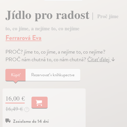
Jídlo pro radost
Proč jíme
to, co jíme, a nejíme to, co nejíme
Ferrarová Eva
PROČ? jíme to, co jíme, a nejíme to, co nejíme?
PROČ nám chutná to, co nám chutná?
Čítať ďalej
↓
Kúpiť
Rezervovať v kníhkupectve
16,00 €
16,49 €
?
Zasielame do 14 dní