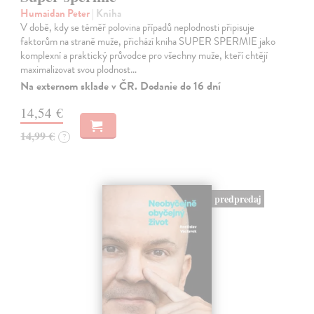
Humaidan Peter
| Kniha
V době, kdy se téměř polovina případů neplodnosti připisuje
faktorům na straně muže, přichází kniha SUPER SPERMIE jako
komplexní a praktický průvodce pro všechny muže, kteří chtějí
maximalizovat svou plodnost…
Na externom sklade v ČR. Dodanie do 16 dní
14,54 €
14,99 €
?
predpredaj