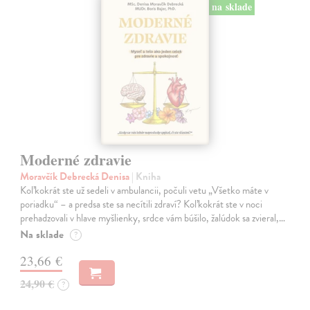
na sklade
Moderné zdravie
Moravčík Debrecká Denisa
| Kniha
Koľkokrát ste už sedeli v ambulancii, počuli vetu „Všetko máte v
poriadku“ – a predsa ste sa necítili zdraví? Koľkokrát ste v noci
prehadzovali v hlave myšlienky, srdce vám búšilo, žalúdok sa zvieral,…
Na sklade
?
23,66 €
24,90 €
?