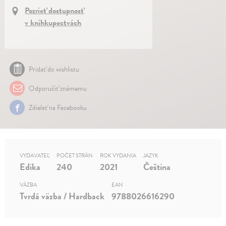
Pozrieť dostupnosť
v kníhkupectvách
Pridať do wishlistu
Odporučiť známemu
Zdielať na Facebooku
VYDAVATEĽ
POČET STRÁN
ROK VYDANIA
JAZYK
Edika
240
2021
Čeština
VÄZBA
EAN
Tvrdá väzba / Hardback
9788026616290