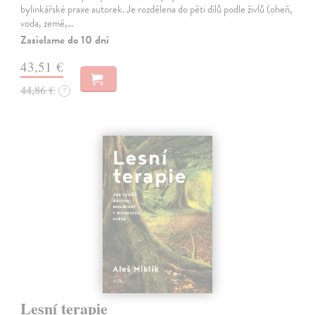
bylinkářské praxe autorek. Je rozdělena do pěti dílů podle živlů (oheň,
voda, země,…
Zasielame do 10 dní
43,51 €
44,86 €
?
Lesní terapie