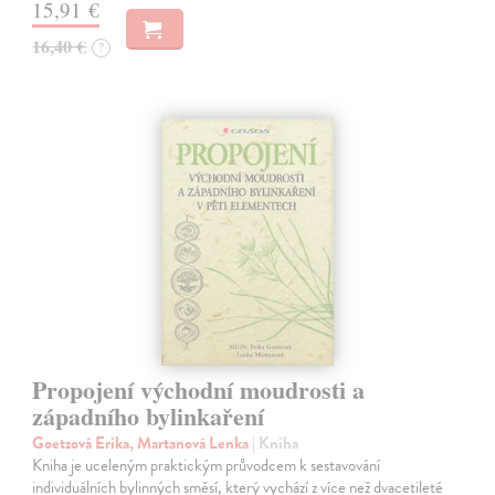
15,91 €
16,40 €
?
Propojení východní moudrosti a
západního bylinkaření
Goetzová Erika, Martanová Lenka
| Kniha
Kniha je uceleným praktickým průvodcem k sestavování
individuálních bylinných směsí, který vychází z více než dvacetileté