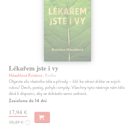
Lékařem jste i vy
Höschlová Kristina
| Kniha
Objevte sílu vlastního těla a přírody – klíč ke zdraví držíte ve svých
rukou! Dech, postoj, pohyb i smysly. Všechny tyto nástroje nám tělo
dává k dispozici, aby se dokázalo samo uzdravit.
Zasielame do 14 dní
17,94 €
18,49 €
?