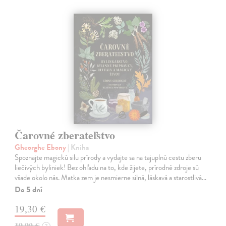
Čarovné zberateľstvo
Gheorghe Ebony
| Kniha
Spoznajte magickú silu prírody a vydajte sa na tajuplnú cestu zberu
liečivých byliniek! Bez ohľadu na to, kde žijete, prírodné zdroje sú
všade okolo nás. Matka zem je nesmierne silná, láskavá a starostlivá…
Do 5 dní
19,30 €
19,90 €