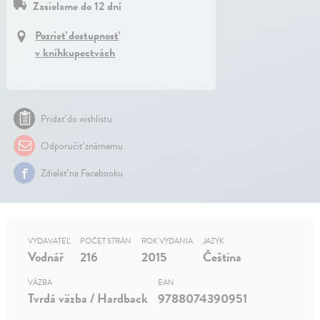
Zasielame do 12 dní
Pozrieť dostupnosť
v kníhkupectvách
Pridať do wishlistu
Odporučiť známemu
Zdielať na Facebooku
VYDAVATEĽ
POČET STRÁN
ROK VYDANIA
JAZYK
Vodnář
216
2015
Čeština
VÄZBA
EAN
Tvrdá väzba / Hardback
9788074390951