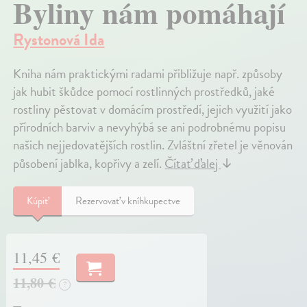
Byliny nám pomáhají
Rystonová Ida
Kniha nám praktickými radami přibližuje např. způsoby
jak hubit škůdce pomocí rostlinných prostředků, jaké
rostliny pěstovat v domácím prostředí, jejich využití jako
přírodních barviv a nevyhýbá se ani podrobnému popisu
našich nejjedovatějších rostlin. Zvláštní zřetel je věnován
působení jablka, kopřivy a zelí.
Čítať ďalej
↓
Kúpiť
Rezervovať v kníhkupectve
11,45 €
11,80 €
?