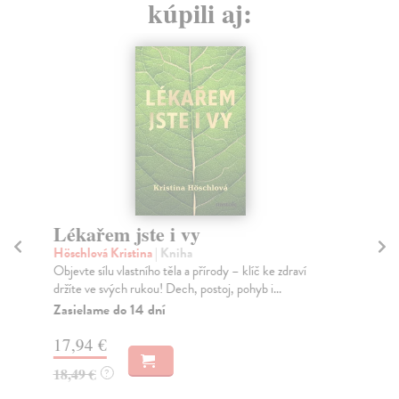
kúpili aj:
Lékařem jste i vy
P
Höschlová Kristina
| Kniha
Mil
Objevte sílu vlastního těla a přírody – klíč ke zdraví
Tat
držíte ve svých rukou! Dech, postoj, pohyb i...
změ
Zasielame do 14 dní
Na
17,94 €
12
18,49 €
13
?