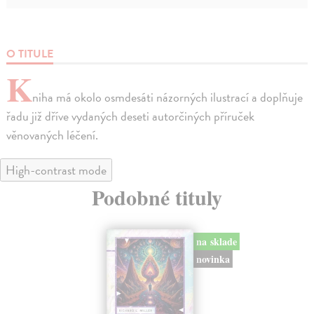
O TITULE
K
niha má okolo osmdesáti názorných ilustrací a doplňuje
řadu již dříve vydaných deseti autorčiných příruček
věnovaných léčení.
High-contrast mode
Podobné tituly
na sklade
novinka