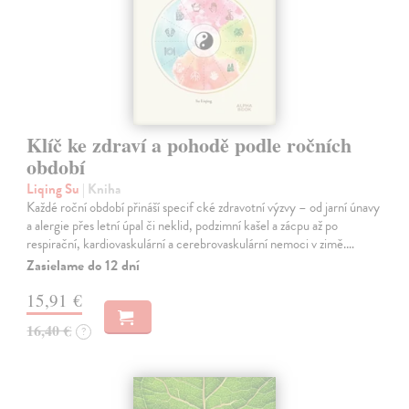
Klíč ke zdraví a pohodě podle ročních
období
Liqing Su
| Kniha
Každé roční období přináší specif cké zdravotní výzvy – od jarní únavy
a alergie přes letní úpal či neklid, podzimní kašel a zácpu až po
respirační, kardiovaskulární a cerebrovaskulární nemoci v zimě.…
Zasielame do 12 dní
15,91 €
16,40 €
?