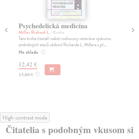
Psychedelická medicína
Lé
Miller Richard L.
| Kniha
Hös
Tato kniha čtenáři nabízí rozhovory veterána výzkumu
Obj
změněných stavů vědomí Richarda L. Millera s př...
drž
Na sklade
Za
?
12,42 €
17
13,80 €
18
?
High-contrast mode
Čitatelia s podobným vkusom si