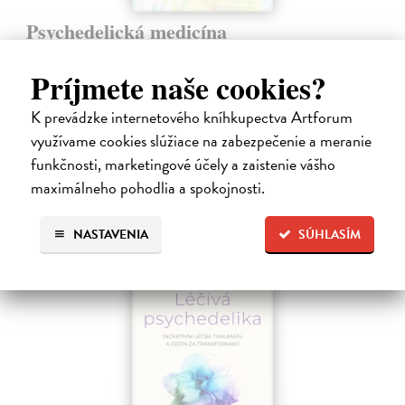
Psychedelická medicína
Miller Richard L.
| Kniha
Tato kniha čtenáři nabízí rozhovory veterána výzkumu změněných
Príjmete naše cookies?
stavů vědomí Richarda L. Millera s předními americkými vědci, kteří
zkoumají vlivy psychedelických látek (LSD, MDMA, psilocybinu a
K prevádzke internetového kníhkupectva Artforum
ayahuascy)…
využívame cookies slúžiace na zabezpečenie a meranie
Na sklade
?
funkčnosti, marketingové účely a zaistenie vášho
12,42 €
maximálneho pohodlia a spokojnosti.
13,80 €
?
NASTAVENIA
SÚHLASÍM