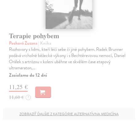
Terapie pohybem
Pechová Zuzana
| Kniha
Rozhovory s lidmi, kteří léčí sebe či jiné pohybem. Radek Brunner
podává vrcholné běžecké výkony i s Bechtěrevovou nemocí, Daniel
Orálek s artrózou v koleni uběhne ve skvělém čase etapový
ultramaraton,…
Zasielame do 12 dní
11,25 €
11,60 €
?
ZOBRAZIŤ ĎALŠIE Z KATEGÓRIE ALTERNATÍVNA MEDICÍNA