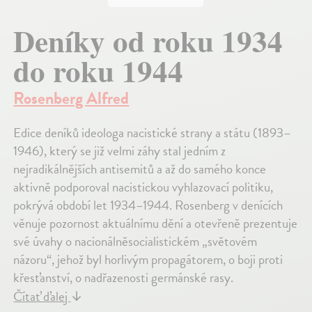
Deníky od roku 1934
do roku 1944
Rosenberg Alfred
Edice deníků ideologa nacistické strany a státu (1893–
1946), který se již velmi záhy stal jedním z
nejradikálnějších antisemitů a až do samého konce
aktivně podporoval nacistickou vyhlazovací politiku,
pokrývá období let 1934–1944. Rosenberg v denících
věnuje pozornost aktuálnímu dění a otevřeně prezentuje
své úvahy o nacionálněsocialistickém „světovém
názoru“, jehož byl horlivým propagátorem, o boji proti
křesťanství, o nadřazenosti germánské rasy.
Čítať ďalej
↓