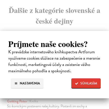
Ďalšie z kategórie slovenské a
české dejiny
Príjmete naše cookies?
na sklade
K prevádzke internetového kníhkupectva Artforum
využívame cookies slúžiace na zabezpečenie a meranie
funkčnosti, marketingové účely a zaistenie vášho
maximálneho pohodlia a spokojnosti.
NASTAVENIA
SÚHLASÍM
Studne mútne
Getting Peter
| Kniha
Sú ikonickými postavami našej kultúry. Postavili im sochy a