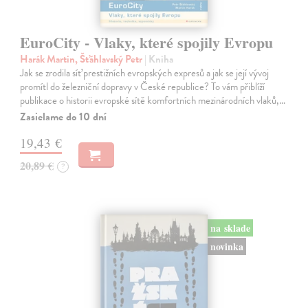
EuroCity - Vlaky, které spojily Evropu
Harák Martin, Šťáhlavský Petr
| Kniha
Jak se zrodila síť prestižních evropských expresů a jak se její vývoj
promítl do železniční dopravy v České republice? To vám přiblíží
publikace o historii evropské sítě komfortních mezinárodních vlaků,…
Zasielame do 10 dní
19,43 €
20,89 €
?
na sklade
novinka