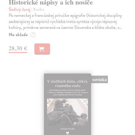
Historické nápisy a ich nosiče
Šedivý Juraj
| Kniha
Po nemeckej a francúzskej príručke epigrafie (historickej disciplíny
zaoberajúcej sa nápismi) vychádza tretia syntéza vývoja nápisovej
kultúry, primárne zameraná na územie Slovenska a blízke okolie, s…
Na sklade
?
28,30 €
novinka