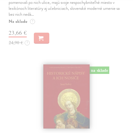
pomenovali po nich ulice, majú svoje nespochybniteľné miesto v
lexikónoch literatúry aj učebniciach, slovenské moderné umenie sa
bez nich nedá…
Na sklade
?
23,66 €
24,90 €
?
na sklade