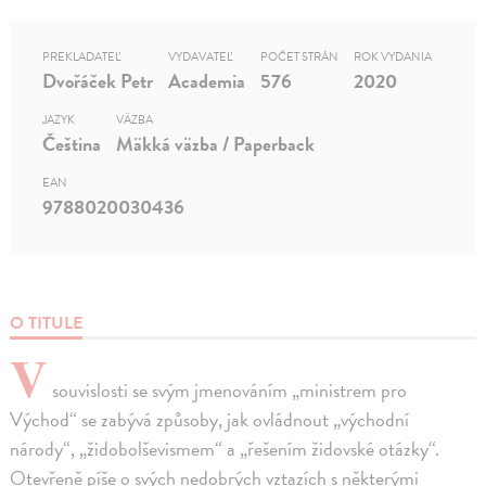
PREKLADATEĽ
VYDAVATEĽ
POČET STRÁN
ROK VYDANIA
Dvořáček Petr
Academia
576
2020
JAZYK
VÄZBA
Čeština
Mäkká väzba / Paperback
EAN
9788020030436
O TITULE
V
souvislosti se svým jmenováním „ministrem pro
Východ“ se zabývá způsoby, jak ovládnout „východní
národy“, „židobolševismem“ a „řešením židovské otázky“.
Otevřeně píše o svých nedobrých vztazích s některými