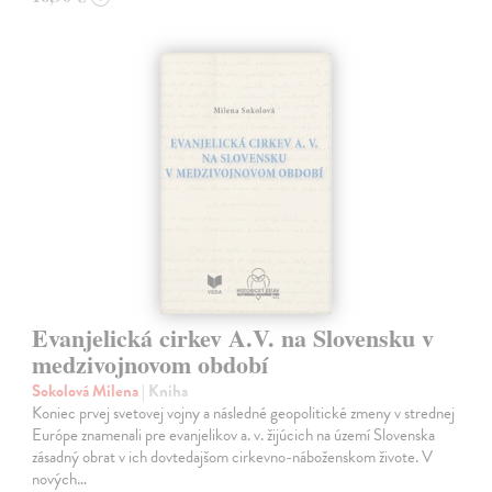
Evanjelická cirkev A.V. na Slovensku v
medzivojnovom období
Sokolová Milena
| Kniha
Koniec prvej svetovej vojny a následné geopolitické zmeny v strednej
Európe znamenali pre evanjelikov a. v. žijúcich na území Slovenska
zásadný obrat v ich dovtedajšom cirkevno-náboženskom živote. V
nových…