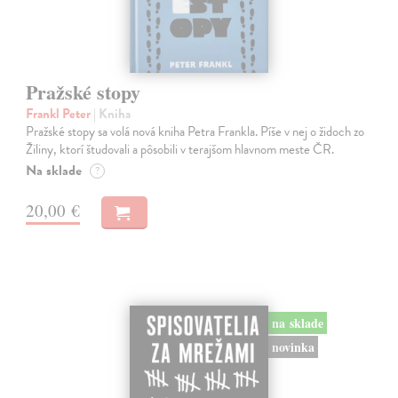
Pražské stopy
Frankl Peter
| Kniha
Pražské stopy sa volá nová kniha Petra Frankla. Píše v nej o židoch zo
Žiliny, ktorí študovali a pôsobili v terajšom hlavnom meste ČR.
Na sklade
?
20,00 €
na sklade
novinka