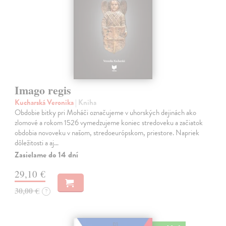
Imago regis
Kucharská Veronika
| Kniha
Obdobie bitky pri Moháči označujeme v uhorských dejinách ako
zlomové a rokom 1526 vymedzujeme koniec stredoveku a začiatok
obdobia novoveku v našom, stredoeurópskom, priestore. Napriek
dôležitosti a aj…
Zasielame do 14 dní
29,10 €
30,00 €
?