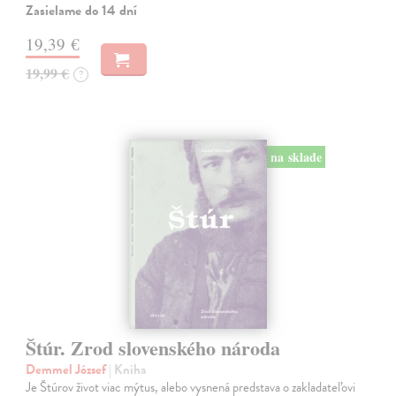
Zasielame do 14 dní
19,39 €
19,99 €
?
na sklade
Štúr. Zrod slovenského národa
Demmel József
| Kniha
Je Štúrov život viac mýtus, alebo vysnená predstava o zakladateľovi