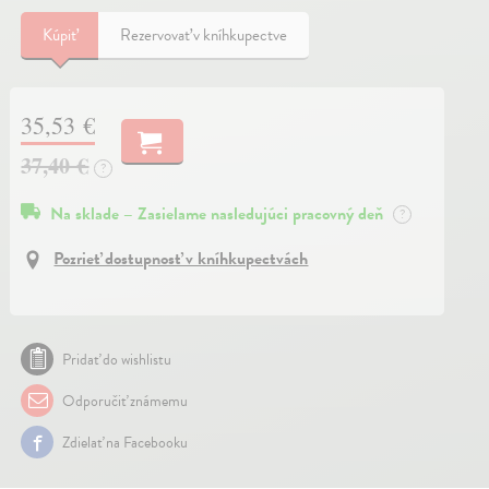
Kúpiť
Rezervovať v kníhkupectve
35,53 €
37,40 €
?
Na sklade – Zasielame nasledujúci pracovný deň
?
Pozrieť dostupnosť v kníhkupectvách
Pridať do wishlistu
Odporučiť známemu
Zdielať na Facebooku