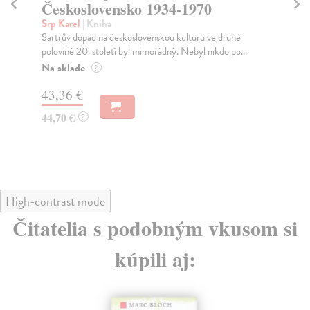
Československo 1934-1970
Ne
Pub
Srp Karel
| Kniha
pís
Sartrův dopad na československou kulturu ve druhé
polovině 20. století byl mimořádný. Nebyl nikdo po...
Za
Na sklade
?
42
43,36 €
44
44,70 €
?
High-contrast mode
Čitatelia s podobným vkusom si
kúpili aj: