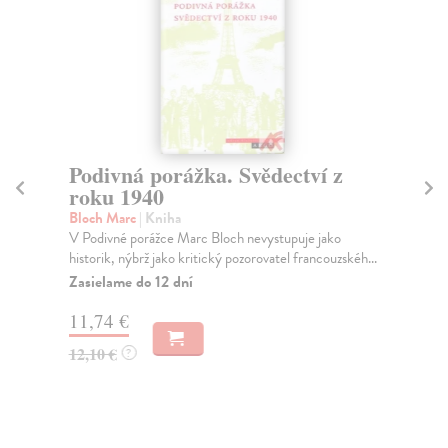
Podivná porážka. Svědectví z
T
roku 1940
Ha
Pos
Bloch Marc
| Kniha
byl
V Podivné porážce Marc Bloch nevystupuje jako
historik, nýbrž jako kritický pozorovatel francouzskéh...
Za
Zasielame do 12 dní
31
11,74 €
32
12,10 €
?