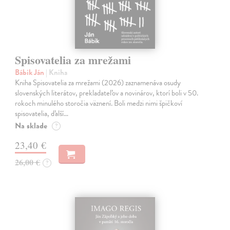
Spisovatelia za mrežami
Bábik Ján
| Kniha
Kniha Spisovatelia za mrežami (2026) zaznamenáva osudy
slovenských literátov, prekladateľov a novinárov, ktorí boli v 50.
rokoch minulého storočia väznení. Boli medzi nimi špičkoví
spisovatelia, ďalší…
Na sklade
?
23,40 €
26,00 €
?