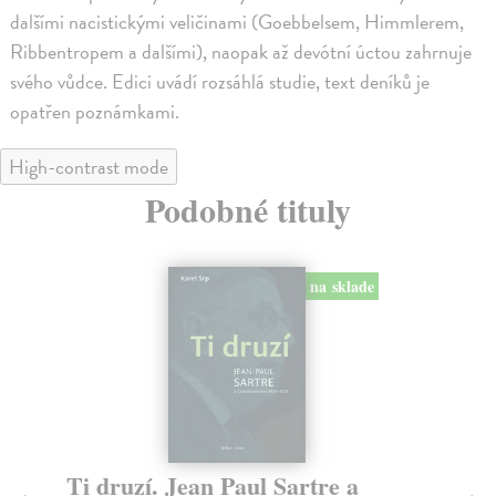
dalšími nacistickými veličinami (Goebbelsem, Himmlerem,
Ribbentropem a dalšími), naopak až devótní úctou zahrnuje
svého vůdce. Edici uvádí rozsáhlá studie, text deníků je
opatřen poznámkami.
High-contrast mode
Podobné tituly
na sklade
Ti druzí. Jean Paul Sartre a
D