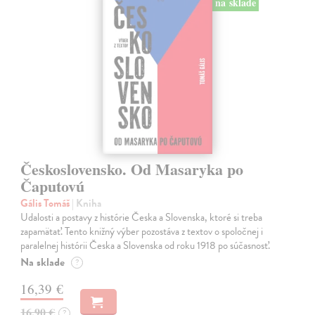
na sklade
Československo. Od Masaryka po
Čaputovú
Gális Tomáš
| Kniha
Udalosti a postavy z histórie Česka a Slovenska, ktoré si treba
zapamätať. Tento knižný výber pozostáva z textov o spoločnej i
paralelnej histórii Česka a Slovenska od roku 1918 po súčasnosť.
Na sklade
?
16,39 €
16,90 €
?