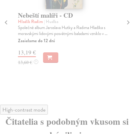
Nebeští malíři - CD
N
Hladík Radim
| Hudba
Me
Společné album Jaroslava Hutky a Radima Hladíka s
Pát
moravskými lidovými posvátnými baladami vzniklo v ...
Mer
Zasielame do 12 dní
Za
13,19 €
16
13,60 €
16
?
High-contrast mode
Čitatelia s podobným vkusom si