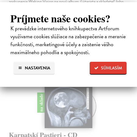
zoskupenia Waking Vision na nový album. Gitarista a skladateľ John
Shannon a bubeník Martin Valihora, spolužiaci z prestížnej Berklee
College of…
Príjmete naše cookies?
Na sklade
?
K prevádzke internetového kníhkupectva Artforum
13,00 €
využívame cookies slúžiace na zabezpečenie a meranie
funkčnosti, marketingové účely a zaistenie vášho
maximálneho pohodlia a spokojnosti.
NASTAVENIA
SÚHLASÍM
na sklade
Karpatskí Pastieri - CD