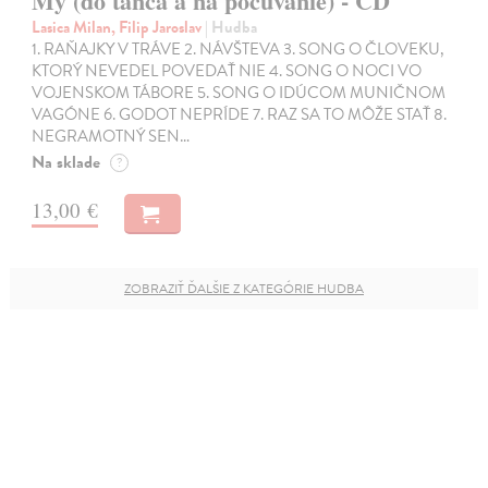
My (do tanca a na počúvanie) - CD
Lasica Milan, Filip Jaroslav
| Hudba
1. RAŇAJKY V TRÁVE 2. NÁVŠTEVA 3. SONG O ČLOVEKU,
KTORÝ NEVEDEL POVEDAŤ NIE 4. SONG O NOCI VO
VOJENSKOM TÁBORE 5. SONG O IDÚCOM MUNIČNOM
VAGÓNE 6. GODOT NEPRÍDE 7. RAZ SA TO MÔŽE STAŤ 8.
NEGRAMOTNÝ SEN…
Na sklade
?
13,00 €
ZOBRAZIŤ ĎALŠIE Z KATEGÓRIE HUDBA