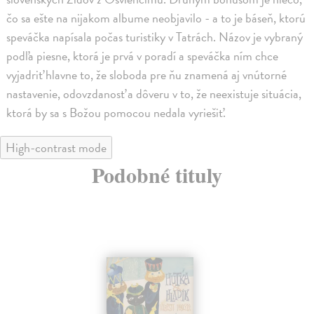
čo sa ešte na nijakom albume neobjavilo - a to je báseň, ktorú
speváčka napísala počas turistiky v Tatrách. Názov je vybraný
podľa piesne, ktorá je prvá v poradí a speváčka ním chce
vyjadriť hlavne to, že sloboda pre ňu znamená aj vnútorné
nastavenie, odovzdanosť a dôveru v to, že neexistuje situácia,
ktorá by sa s Božou pomocou nedala vyriešiť.
High-contrast mode
Podobné tituly