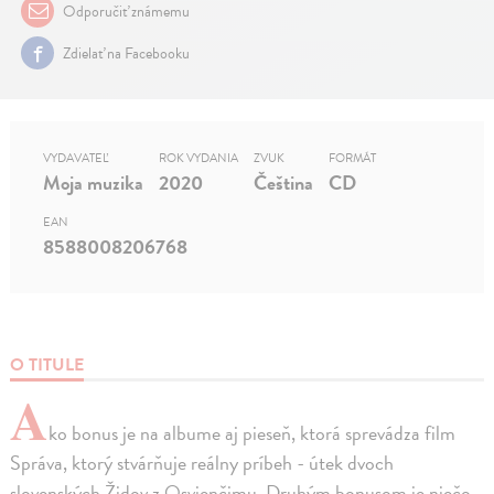
Odporučiť známemu
Zdielať na Facebooku
VYDAVATEĽ
ROK VYDANIA
ZVUK
FORMÁT
Moja muzika
2020
Čeština
CD
EAN
8588008206768
O TITULE
A
ko bonus je na albume aj pieseň, ktorá sprevádza film
Správa, ktorý stvárňuje reálny príbeh - útek dvoch
slovenských Židov z Osvienčimu. Druhým bonusom je niečo,