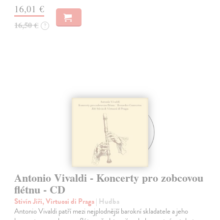
16,01 €
16,50 €
?
Antonio Vivaldi - Koncerty pro zobcovou
flétnu - CD
Stivín Jiří, Virtuosi di Praga
| Hudba
Antonio Vivaldi patří mezi nejplodnější barokní skladatele a jeho