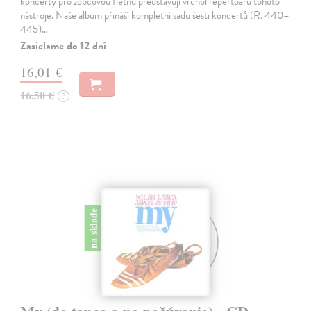
koncerty pro zobcovou flétnu představují vrchol repertoáru tohoto
nástroje. Naše album přináší kompletní sadu šesti koncertů (R. 440–
445)…
Zasielame do 12 dní
16,01 €
16,50 €
?
na sklade