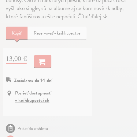
bonusy. Okrem niektorých piesní, ktoré už počas roka
vyšli ako single, sú na albume aj celkom nové skladby,
ktoré fanúšikovia ešte nepočuli.
Čítať ďalej
↓
Kúpiť
Rezervovať v kníhkupectve
13,00 €
Zasielame do 14 dní
Pozrieť dostupnosť
v kníhkupectvách
Pridať do wishlistu