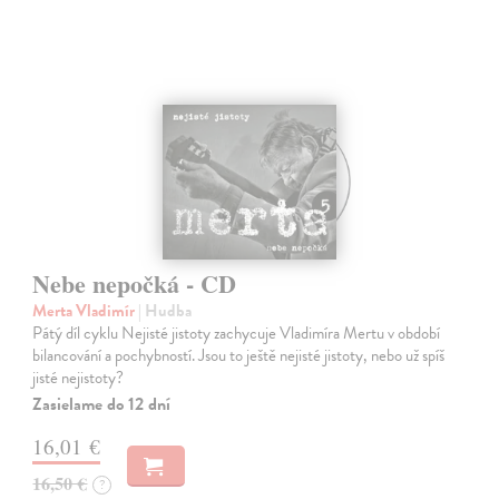
Nebe nepočká - CD
Merta Vladimír
| Hudba
Pátý díl cyklu Nejisté jistoty zachycuje Vladimíra Mertu v období
bilancování a pochybností. Jsou to ještě nejisté jistoty, nebo už spíš
jisté nejistoty?
Zasielame do 12 dní
16,01 €
16,50 €
?