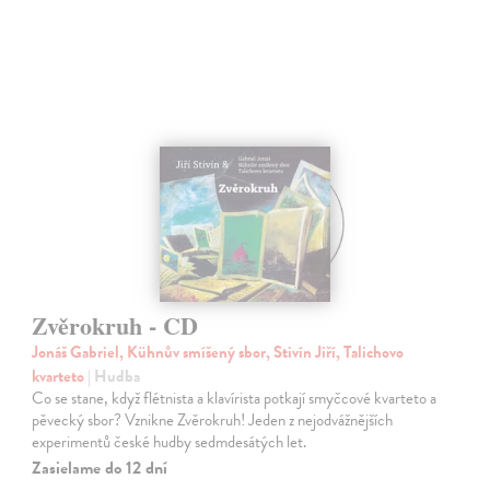
Zvěrokruh - CD
Jonáš Gabriel, Kühnův smíšený sbor, Stivín Jiří, Talichovo
kvarteto
| Hudba
Co se stane, když flétnista a klavírista potkají smyčcové kvarteto a
pěvecký sbor? Vznikne Zvěrokruh! Jeden z nejodvážnějších
experimentů české hudby sedmdesátých let.
Zasielame do 12 dní