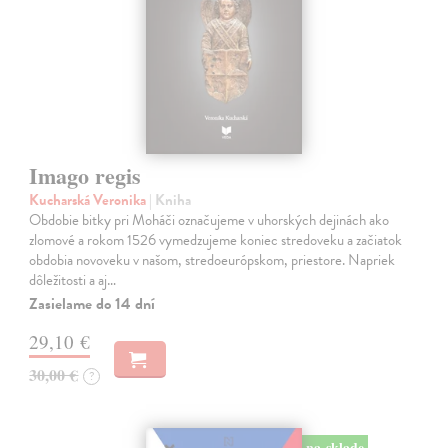
Imago regis
Kucharská Veronika
| Kniha
Obdobie bitky pri Moháči označujeme v uhorských dejinách ako
zlomové a rokom 1526 vymedzujeme koniec stredoveku a začiatok
obdobia novoveku v našom, stredoeurópskom, priestore. Napriek
dôležitosti a aj…
Zasielame do 14 dní
29,10 €
30,00 €
?
na sklade