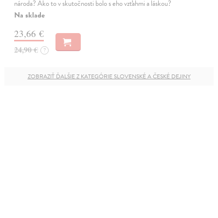
národa? Ako to v skutočnosti bolo s eho vzťahmi a láskou?
Na sklade
23,66 €
24,90 €
?
ZOBRAZIŤ ĎALŠIE Z KATEGÓRIE SLOVENSKÉ A ČESKÉ DEJINY