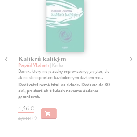
Kalikrů kalikým
Úv
Pospíšil Vladimír
| Kniha
Ste
Básnik, ktorý nie je žiadny improvizačný gangster, ale
Úvo
ak nie ste osprostení každodennými dávkami me...
pro
Dodávateľ nemá titul na sklade. Dodanie do 30
Za
dní, pri starších tituloch nevieme dodanie
garantovať.
17
17
4,56 €
4,70 €
?