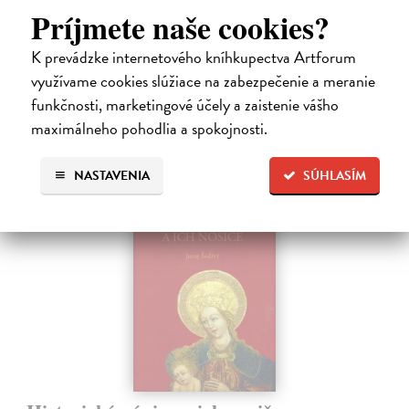
pomenovali po nich ulice, majú svoje nespochybniteľné miesto v
Príjmete naše cookies?
lexikónoch literatúry aj učebniciach, slovenské moderné umenie sa
bez nich nedá…
K prevádzke internetového kníhkupectva Artforum
Na sklade
využívame cookies slúžiace na zabezpečenie a meranie
23,66 €
funkčnosti, marketingové účely a zaistenie vášho
maximálneho pohodlia a spokojnosti.
24,90 €
?
NASTAVENIA
SÚHLASÍM
na sklade