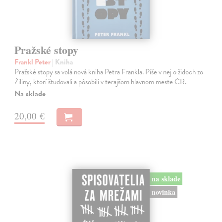
Pražské stopy
Frankl Peter
| Kniha
Pražské stopy sa volá nová kniha Petra Frankla. Píše v nej o židoch zo
Žiliny, ktorí študovali a pôsobili v terajšom hlavnom meste ČR.
Na sklade
20,00 €
na sklade
novinka