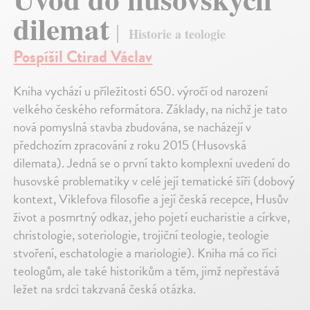
dilemat
Historie a teologie
Pospíšil Ctirad Václav
Kniha vychází u příležitosti 650. výročí od narození
velkého českého reformátora. Základy, na nichž je tato
nová pomyslná stavba zbudována, se nacházejí v
předchozím zpracování z roku 2015 (Husovská
dilemata). Jedná se o první takto komplexní uvedení do
husovské problematiky v celé její tematické šíři (dobový
kontext, Viklefova filosofie a její česká recepce, Husův
život a posmrtný odkaz, jeho pojetí eucharistie a církve,
christologie, soteriologie, trojiční teologie, teologie
stvoření, eschatologie a mariologie). Kniha má co říci
teologům, ale také historikům a těm, jimž nepřestává
ležet na srdci takzvaná česká otázka.