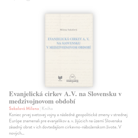
Evanjelická cirkev A.V. na Slovensku v
medzivojnovom období
Sokolová Milena
| Kniha
Koniec prvej svetovej vojny a následné geopolitické zmeny v strednej
Európe znamenali pre evanjelikov a. v. žijúcich na území Slovenska
zásadný obrat v ich dovtedajšom cirkevno-náboženskom živote. V
nových…