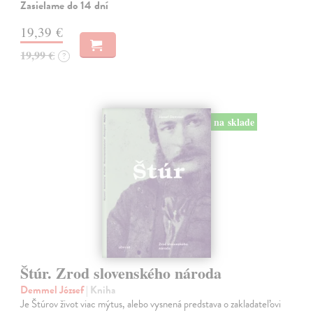
Zasielame do 14 dní
19,39 €
19,99 €
?
na sklade
Štúr. Zrod slovenského národa
Demmel József
| Kniha
Je Štúrov život viac mýtus, alebo vysnená predstava o zakladateľovi