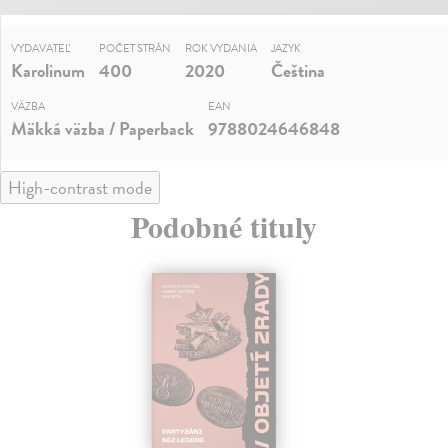
VYDAVATEĽ
POČET STRÁN
ROK VYDANIA
JAZYK
Karolinum
400
2020
Čeština
VÄZBA
EAN
Mäkká väzba / Paperback
9788024646848
High-contrast mode
Podobné tituly