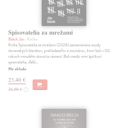
Spisovatelia za mrežami
Bábik Ján
| Kniha
Kniha Spisovatelia za mrežami (2026) zaznamenáva osudy
slovenských literátov, prekladateľov a novinárov, ktorí boli v 50.
rokoch minulého storočia väznení. Boli medzi nimi špičkoví
spisovatelia, ďalší…
Na sklade
23,40 €
26,00 €
?