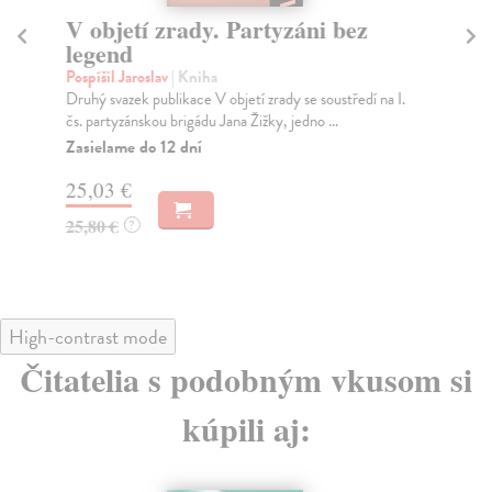
V objetí zrady. Partyzáni bez
O 
legend
Pav
Pub
Pospíšil Jaroslav
| Kniha
ven
Druhý svazek publikace V objetí zrady se soustředí na I.
čs. partyzánskou brigádu Jana Žižky, jedno ...
Za
Zasielame do 12 dní
20
25,03 €
20
25,80 €
?
High-contrast mode
Čitatelia s podobným vkusom si
kúpili aj: