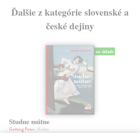
Ďalšie z kategórie slovenské a
české dejiny
na sklade
Studne mútne
Getting Peter
| Kniha
Sú ikonickými postavami našej kultúry. Postavili im sochy a