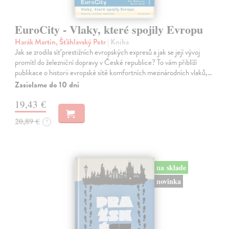
EuroCity - Vlaky, které spojily Evropu
Harák Martin, Šťáhlavský Petr
| Kniha
Jak se zrodila síť prestižních evropských expresů a jak se její vývoj
promítl do železniční dopravy v České republice? To vám přiblíží
publikace o historii evropské sítě komfortních mezinárodních vlaků,…
Zasielame do 10 dní
19,43 €
20,89 €
?
na sklade
novinka