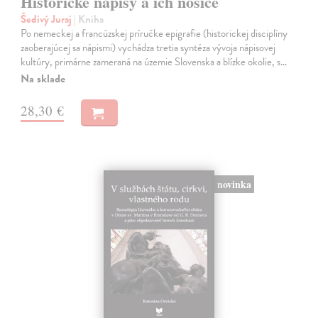
Historické nápisy a ich nosiče
Šedivý Juraj
| Kniha
Po nemeckej a francúzskej príručke epigrafie (historickej disciplíny
zaoberajúcej sa nápismi) vychádza tretia syntéza vývoja nápisovej
kultúry, primárne zameraná na územie Slovenska a blízke okolie, s…
Na sklade
28,30 €
novinka