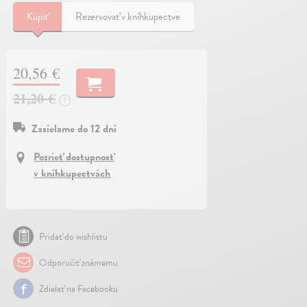
Kúpiť
Rezervovať v kníhkupectve
20,56 €
21,20 €
?
Zasielame do 12 dní
Pozrieť dostupnosť
v kníhkupectvách
Pridať do wishlistu
Odporučiť známemu
Zdielať na Facebooku