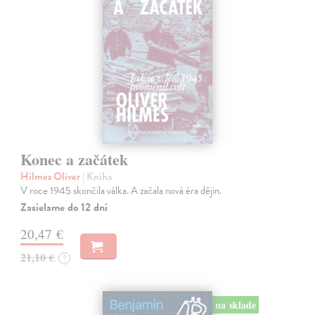
Konec a začátek
Hilmes Oliver
| Kniha
V roce 1945 skončila válka. A začala nová éra dějin.
Zasielame do 12 dní
20,47 €
21,10 €
?
na sklade