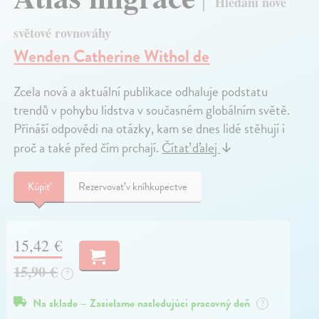
Hledání nové
světové rovnováhy
Wenden Catherine Withol de
Zcela nová a aktuální publikace odhaluje podstatu
trendů v pohybu lidstva v současném globálním světě.
Přináší odpovědi na otázky, kam se dnes lidé stěhují i
proč a také před čím prchají.
Čítať ďalej
↓
Kúpiť
Rezervovať v kníhkupectve
15,42 €
15,90 €
?
Na sklade – Zasielame nasledujúci pracovný deň
?