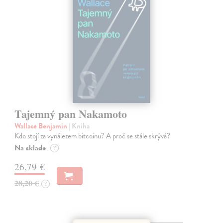
Tajemný pan Nakamoto
Wallace Benjamin
| Kniha
Kdo stojí za vynálezem bitcoinu? A proč se stále skrývá?
Na sklade
?
26,79 €
28,20 €
?