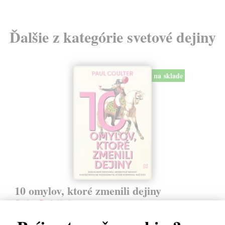
Ďalšie z kategórie svetové dejiny
na sklade
10 omylov, ktoré zmenili dejiny
Coulter Paul
| Kniha
Všetci robíme chyby, no len málokto svojím prešľapom zmení chod
dejín. Kniha 10 omylov, ktoré zmenili dejiny prináša vtipný a