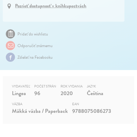
Pozrieť dostupnosť v kníhkupectvách
Pridať do wishlistu
Odporučiť známemu
Zdielať na Facebooku
VYDAVATEĽ
POČET STRÁN
ROK VYDANIA
JAZYK
Lingea
96
2020
Čeština
VÄZBA
EAN
Mäkká väzba / Paperback
9788075086273