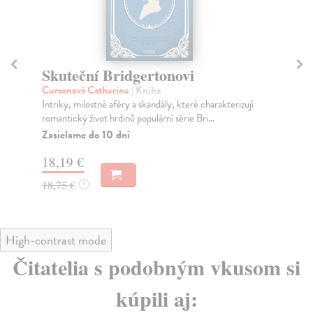
Skuteční Bridgertonovi
L
Curzonová Catherine
| Kniha
Me
Intriky, milostné aféry a skandály, které charakterizují
Kni
romantický život hrdinů populární série Bri...
cur
Zasielame do 10 dní
Za
18,19 €
15
18,75 €
16
?
High-contrast mode
Čitatelia s podobným vkusom si
kúpili aj: