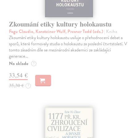
Zkoumání etiky kultury holokaustu
Fogu Claudio, Kansteiner Wulf, Presner Todd (eds.)
| Kniha
Zkoumání etiky kultury holokaustu usiluje o přehodnocení debat a
sporů, které formovaly studia o holokaustu za poslední čtvrtstoletí. V
tomto zásadním díle se mezinárodní akademici ze zakládající
generace…
Na sklade
?
33,54 €
35,30 €
?