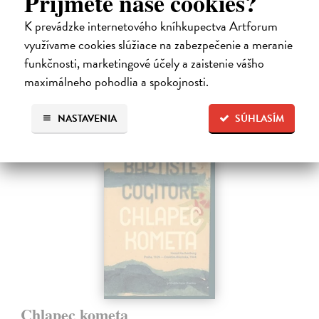
Príjmete naše cookies?
osviežujúci výber neúmyselných pochybení, ktorým sa to podarilo –
K prevádzke internetového kníhkupectva Artforum
raz to bol…
Na sklade
využívame cookies slúžiace na zabezpečenie a meranie
?
funkčnosti, marketingové účely a zaistenie vášho
17,01 €
maximálneho pohodlia a spokojnosti.
17,90 €
?
NASTAVENIA
SÚHLASÍM
novinka
Chlapec kometa