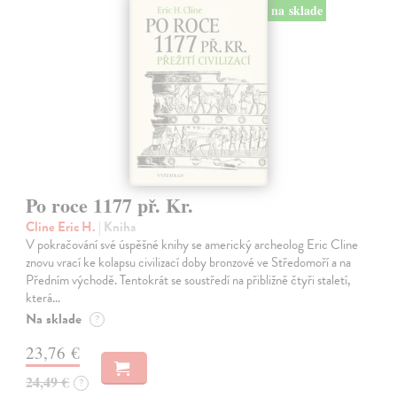
na sklade
Po roce 1177 př. Kr.
Cline Eric H.
| Kniha
V pokračování své úspěšné knihy se americký archeolog Eric Cline
znovu vrací ke kolapsu civilizací doby bronzové ve Středomoří a na
Předním východě. Tentokrát se soustředí na přibližně čtyři staletí,
která…
Na sklade
?
23,76 €
24,49 €
?