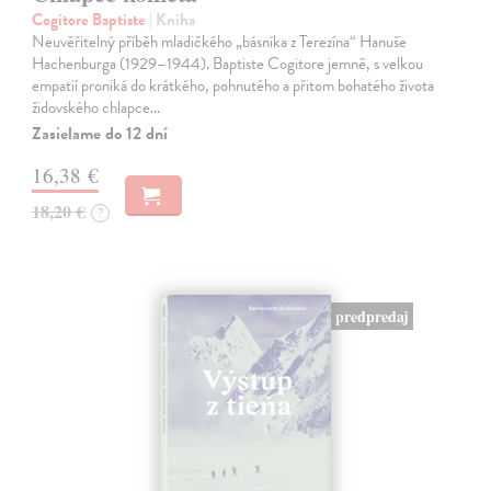
Cogitore Baptiste
| Kniha
Neuvěřitelný příběh mladičkého „básníka z Terezína“ Hanuše
Hachenburga (1929–1944). Baptiste Cogitore jemně, s velkou
empatií proniká do krátkého, pohnutého a přitom bohatého života
židovského chlapce…
Zasielame do 12 dní
16,38 €
18,20 €
?
predpredaj