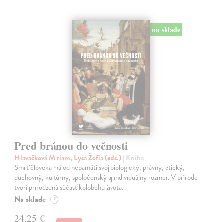
na sklade
Pred bránou do večnosti
Hlavačková Miriam, Lysá Žofia (eds.)
| Kniha
Smrť človeka má od nepamäti svoj biologický, právny, etický,
duchovný, kultúrny, spoločenský aj individuálny rozmer. V prírode
tvorí prirodzenú súčasť kolobehu života.
Na sklade
?
24,25 €