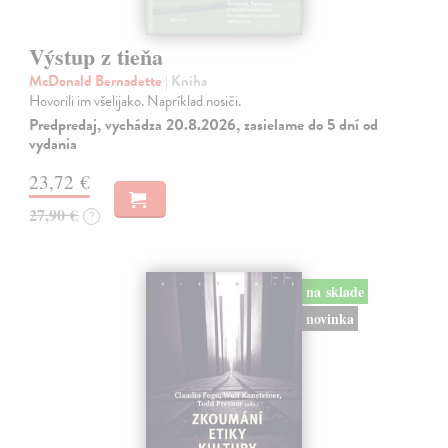
Výstup z tieňa
McDonald Bernadette
| Kniha
Hovorili im všelijako. Napríklad nosiči.
Predpredaj, vychádza 20.8.2026, zasielame do 5 dní od
vydania
23,72 €
27,90 €
?
na sklade
novinka