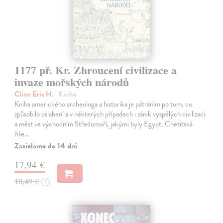
1177 př. Kr. Zhroucení civilizace a
invaze mořských národů
Cline Eric H.
| Kniha
Kniha amerického archeologa a historika je pátráním po tom, co
způsobilo oslabení a v některých případech i zánik vyspělých civilizací
a měst ve východním Středomoří, jakými byly Egypt, Chetitská
říše…
Zasielame do 14 dní
17,94 €
18,49 €
?