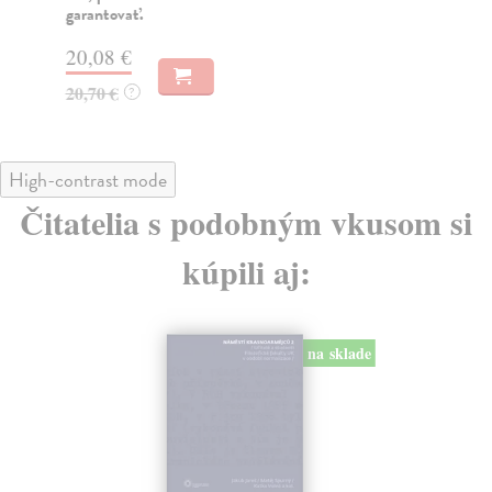
garantovať.
16
20,08 €
20,70 €
?
High-contrast mode
Čitatelia s podobným vkusom si
kúpili aj:
na sklade