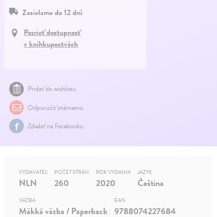
Zasielame do 12 dní
Pozrieť dostupnosť
v kníhkupectvách
Pridať do wishlistu
Odporučiť známemu
Zdielať na Facebooku
VYDAVATEĽ
POČET STRÁN
ROK VYDANIA
JAZYK
NLN
260
2020
Čeština
VÄZBA
EAN
Mäkká väzba / Paperback
9788074227684