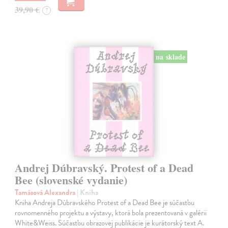
39,90 €
?
na sklade
Andrej Dúbravský. Protest of a Dead
Bee (slovenské vydanie)
Tamásová Alexandra
| Kniha
Kniha Andreja Dúbravského Protest of a Dead Bee je súčasťou
rovnomenného projektu a výstavy, ktorá bola prezentovaná v galérii
White&Weiss. Súčasťou obrazovej publikácie je kurátorský text A.