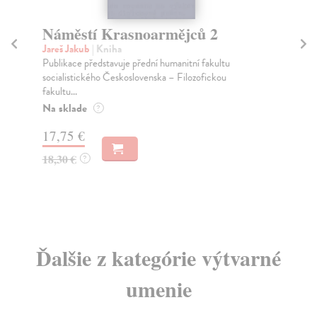
Náměstí Krasnoarmějců 2
Dě
Jareš Jakub
| Kniha
Bro
Publikace představuje přední humanitní fakultu
Akt
socialistického Československa – Filozofickou
pře
fakultu...
Za
Na sklade
?
50
17,75 €
51
18,30 €
?
Ďalšie z kategórie výtvarné
umenie