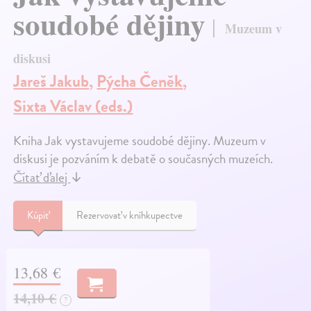
soudobé dějiny
Muzeum v
diskusi
Jareš Jakub
,
Pýcha Čeněk
,
Sixta Václav (eds.)
Kniha Jak vystavujeme soudobé dějiny. Muzeum v
diskusi je pozváním k debatě o současných muzeích.
Čítať ďalej
↓
Kúpiť
Rezervovať v kníhkupectve
13,68 €
14,10 €
?