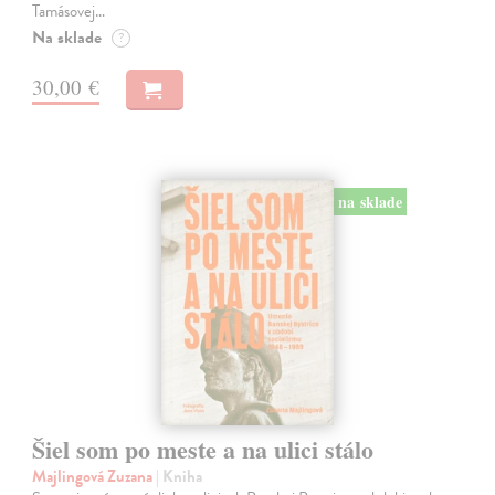
Tamásovej…
Na sklade
?
30,00 €
na sklade
Šiel som po meste a na ulici stálo
Majlingová Zuzana
| Kniha