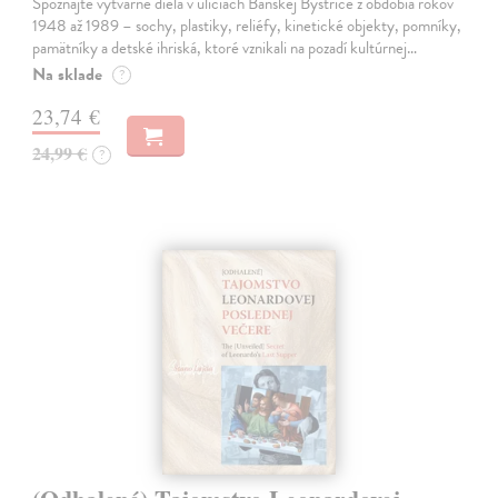
Spoznajte výtvarné diela v uliciach Banskej Bystrice z obdobia rokov
1948 až 1989 – sochy, plastiky, reliéfy, kinetické objekty, pomníky,
pamätníky a detské ihriská, ktoré vznikali na pozadí kultúrnej…
Na sklade
?
23,74 €
24,99 €
?