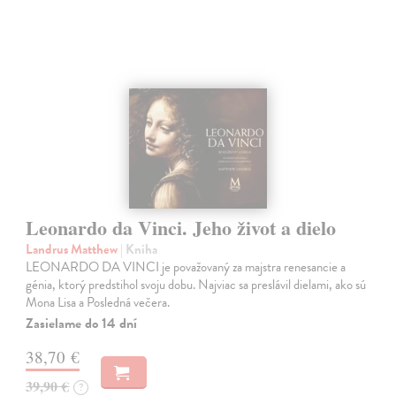
Leonardo da Vinci. Jeho život a dielo
Landrus Matthew
| Kniha
LEONARDO DA VINCI je považovaný za majstra renesancie a
génia, ktorý predstihol svoju dobu. Najviac sa preslávil dielami, ako sú
Mona Lisa a Posledná večera.
Zasielame do 14 dní
38,70 €
39,90 €
?