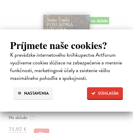
na sklade
Príjmete naše cookies?
K prevádzke internetového kníhkupectva Artforum
využívame cookies slúžiace na zabezpečenie a meranie
funkčnosti, marketingové účely a zaistenie vášho
maximálneho pohodlia a spokojnosti.
Posledná večera Leonarda z Vinci
Lajda Stano
| Kniha
Stano Lajda je súčasný slovenský maliar, ktorý niekoľko rokov
NASTAVENIA
SÚHLASÍM
systematicky pracoval na rekonštrukcii ikonickej Poslednej večere,
čo ho inšpirovalo k napísaniu tejto knihy. Odkrýva pred nami silné i
slabé…
Na sklade
?
31,92 €