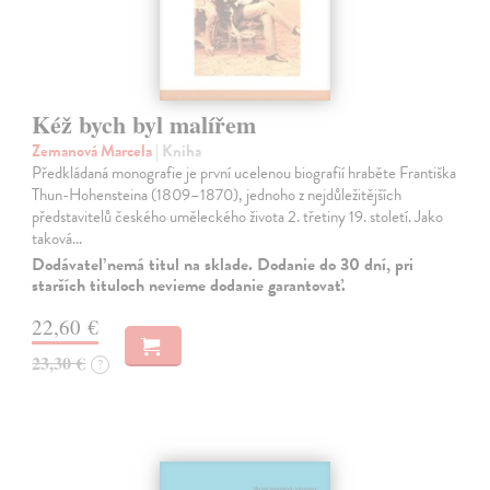
Kéž bych byl malířem
Zemanová Marcela
| Kniha
Předkládaná monografie je první ucelenou biografií hraběte Františka
Thun-Hohensteina (1809–1870), jednoho z nejdůležitějších
představitelů českého uměleckého života 2. třetiny 19. století. Jako
taková…
Dodávateľ nemá titul na sklade. Dodanie do 30 dní, pri
starších tituloch nevieme dodanie garantovať.
22,60 €
23,30 €
?