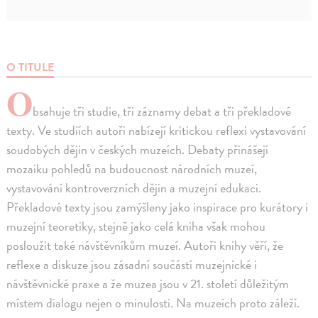
O TITULE
O
bsahuje tři studie, tři záznamy debat a tři překladové
texty. Ve studiích autoři nabízejí kritickou reflexi vystavování
soudobých dějin v českých muzeích. Debaty přinášejí
mozaiku pohledů na budoucnost národních muzeí,
vystavování kontroverzních dějin a muzejní edukaci.
Překladové texty jsou zamýšleny jako inspirace pro kurátory i
muzejní teoretiky, stejně jako celá kniha však mohou
posloužit také návštěvníkům muzeí. Autoři knihy věří, že
reflexe a diskuze jsou zásadní součástí muzejnické i
návštěvnické praxe a že muzea jsou v 21. století důležitým
místem dialogu nejen o minulosti. Na muzeích proto záleží.