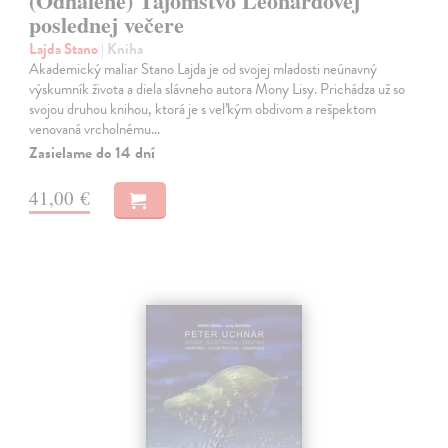
(Odhalené) Tajomstvo Leonardovej
poslednej večere
Lajda Stano
| Kniha
Akademický maliar Stano Lajda je od svojej mladosti neúnavný
výskumník života a diela slávneho autora Mony Lisy. Prichádza už so
svojou druhou knihou, ktorá je s veľkým obdivom a rešpektom
venovaná vrcholnému…
Zasielame do 14 dní
41,00 €