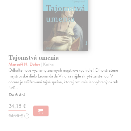
Tajomstvá umenia
Mancoff N. Debra
| Kniha
Odhaľte nové významy známych majstrovských diel! Dlho stratené
majstrovské dielo Leonarda da Vinci sa nájde skryté za stenou. V
obraze je zašifrovaná tajná správa, ktorej rozumie len vybraný okruh
ľudí.…
Do 6 dní
24,15 €
24,90 €
?