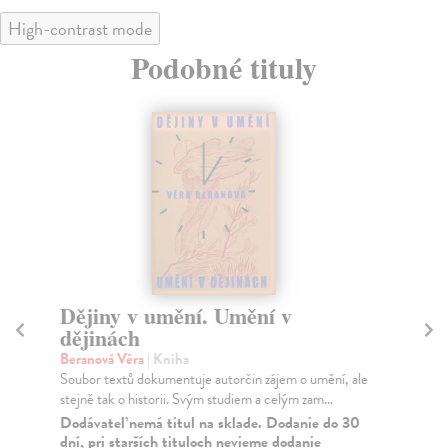
High-contrast mode
Podobné tituly
Dějiny v umění. Umění v
In
dějinách
Bar
Inf
Beranová Věra
| Kniha
sou
Soubor textů dokumentuje autorčin zájem o umění, ale
stejně tak o historii. Svým studiem a celým zam...
Na
Dodávateľ nemá titul na sklade. Dodanie do 30
16
dní, pri starších tituloch nevieme dodanie