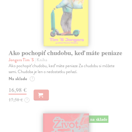
Ako pochopiť chudobu, keď máte peniaze
Jongers Tim 'S
| Kniha
Ako pochopiť chudobu, keď máte peniaze Za chudobu si môžete
sami. Chudoba je len o nedostatku peňazí.
Na sklade
?
16,98 €
17,50 €
?
na sklade