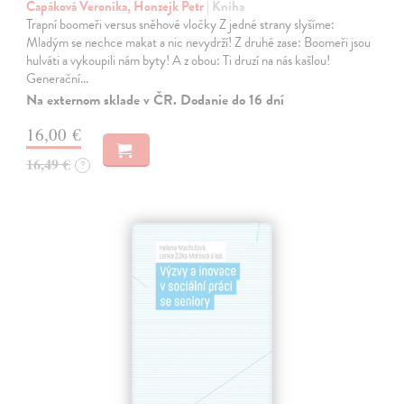
Capáková Veronika, Honzejk Petr
| Kniha
Trapní boomeři versus sněhové vločky Z jedné strany slyšíme:
Mladým se nechce makat a nic nevydrží! Z druhé zase: Boomeři jsou
hulváti a vykoupili nám byty! A z obou: Ti druzí na nás kašlou!
Generační…
Na externom sklade v ČR. Dodanie do 16 dní
16,00 €
16,49 €
?