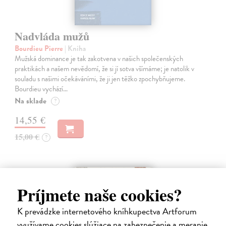
Nadvláda mužů
Bourdieu Pierre
| Kniha
Mužská dominance je tak zakotvena v našich společenských
praktikách a našem nevědomí, že si jí sotva všímáme; je natolik v
souladu s našimi očekáváními, že ji jen těžko zpochybňujeme.
Bourdieu vychází…
Na sklade
?
14,55 €
15,00 €
?
na sklade
Príjmete naše cookies?
K prevádzke internetového kníhkupectva Artforum
využívame cookies slúžiace na zabezpečenie a meranie