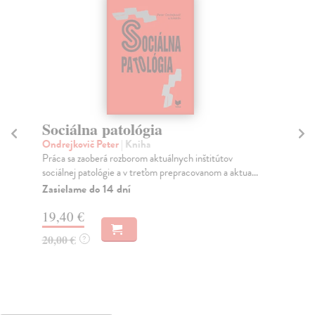
Sociálna patológia
Či
ma
Ondrejkovič Peter
| Kniha
S
Práca sa zaoberá rozborom aktuálnych inštitútov
sociálnej patológie a v treťom prepracovanom a aktua...
Pod
Zasielame do 14 dní
Sve
ako
19,40 €
Za
20,00 €
?
24
25