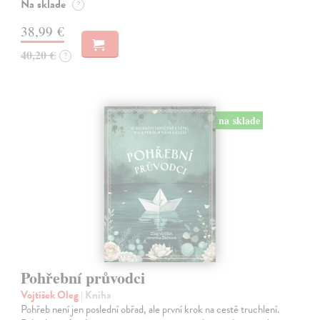
Na sklade
?
38,99 €
40,20 €
?
na sklade
Pohřební průvodci
Vojtíšek Oleg
| Kniha
Pohřeb není jen poslední obřad, ale první krok na cestě truchlení.