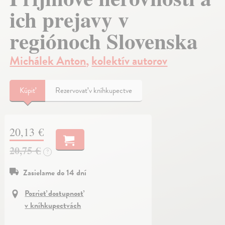
ich prejavy v
regiónoch Slovenska
Michálek Anton
,
kolektív autorov
Kúpiť
Rezervovať v kníhkupectve
20,13 €
20,75 €
?
Zasielame do 14 dní
Pozrieť dostupnosť
v kníhkupectvách