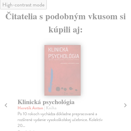
High-contrast mode
Čitatelia s podobným vkusom si
kúpili aj:
Klinická psychológia
N
Heretik Anton
| Kniha
kol
Po 10 rokoch vychádza dôkladne prepracované a
Nap
rozšírené vydanie vysokoškolskej učebnice. Kolektív
ich
20...
Na