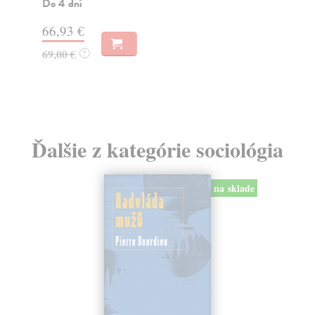
Do 4 dní
19
66,93 €
69,00 €
?
Ďalšie z kategórie sociológia
na sklade