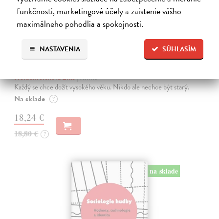
funkčnosti, marketingové účely a zaistenie vášho
maximálneho pohodlia a spokojnosti.
NASTAVENIA
SÚHLASÍM
Stáří
Heidenreichová Elke
| Kniha
Každý se chce dožít vysokého věku. Nikdo ale nechce být starý.
Na sklade
?
18,24 €
18,80 €
?
na sklade