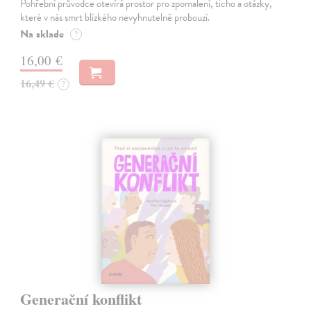
Pohřební průvodce otevírá prostor pro zpomalení, ticho a otázky,
které v nás smrt blízkého nevyhnutelně probouzí.
Na sklade
?
16,00 €
16,49 €
?
Generační konflikt