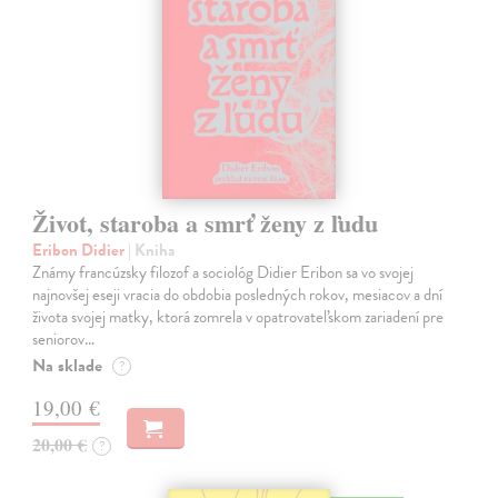
Život, staroba a smrť ženy z ľudu
Eribon Didier
| Kniha
Známy francúzsky filozof a sociológ Didier Eribon sa vo svojej
najnovšej eseji vracia do obdobia posledných rokov, mesiacov a dní
života svojej matky, ktorá zomrela v opatrovateľskom zariadení pre
seniorov…
Na sklade
?
19,00 €
20,00 €
?