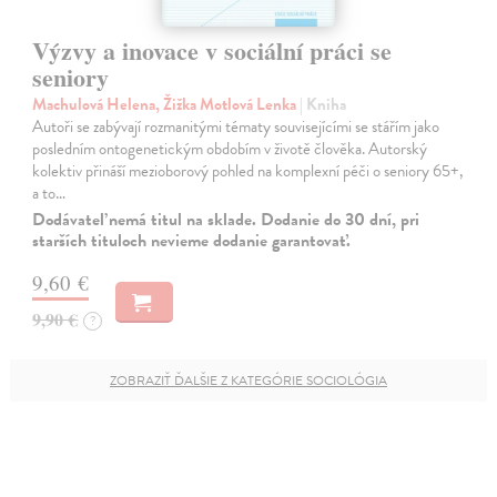
Výzvy a inovace v sociální práci se
seniory
Machulová Helena, Žižka Motlová Lenka
| Kniha
Autoři se zabývají rozmanitými tématy souvisejícími se stářím jako
posledním ontogenetickým obdobím v životě člověka. Autorský
kolektiv přináší mezioborový pohled na komplexní péči o seniory 65+,
a to…
Dodávateľ nemá titul na sklade. Dodanie do 30 dní, pri
starších tituloch nevieme dodanie garantovať.
9,60 €
9,90 €
?
ZOBRAZIŤ ĎALŠIE Z KATEGÓRIE SOCIOLÓGIA