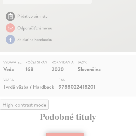
Pridať do wishlistu
Odporučiť známemu
Zdielať na Facebooku
VYDAVATEĽ
POČET STRÁN
ROK VYDANIA
JAZYK
Veda
168
2020
Slovenčina
VÄZBA
EAN
Tvrdá väzba / Hardback
9788022418201
High-contrast mode
Podobné tituly