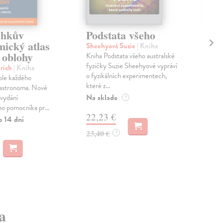
chkův
Podstata všeho
Po
mický atlas
Sheehyová Suzie
| Kniha
Kul
 oblohy
Kniha Podstata všeho australské
V k
fyzičky Suzie Sheehyové vypráví
nal
Erich
| Kniha
o fyzikálních experimentech,
grav
ble každého
které z...
přír
astronoma. Nové
Na sklade
Na 
 vydání
?
o pomocníka pr...
22,23 €
13
o 14 dní
23,40 €
14,
?
a