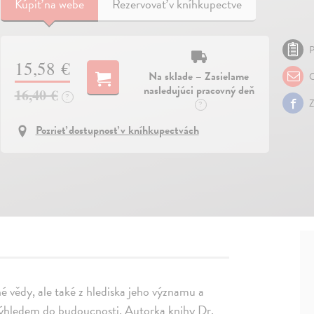
Kúpiť
na webe
Rezervovať v kníhkupectve
P
15,58 €
Na sklade – Zasielame
O
nasledujúci pracovný deň
16,40 €
?
Z
?
Pozrieť dostupnosť v kníhkupectvách
 vědy, ale také z hlediska jeho významu a
a výhledem do budoucnosti. Autorka knihy Dr.