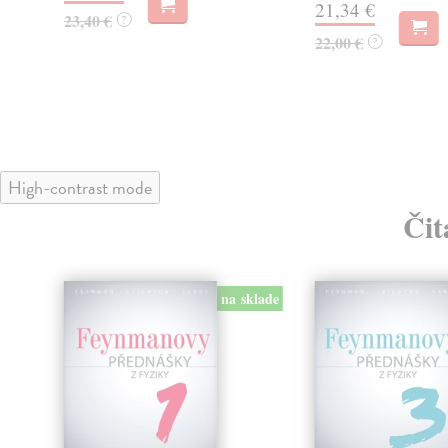
21,34 €
23,40 €
?
22,00 €
?
High-contrast mode
Čit
na sklade