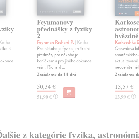
Feynmanovy
Karkos
yziky
přednášky z fyziky
astrono
2
hvězdné
 Kniha
Feynman Richard P.
| Kniha
Karkoschka 
 školní
Pro někoho je fyzika jen školní
Opravdová bi
předmět, pro někoho je
amatérského 
 dokonce
koníčkem a pro jiného dokonce
aktualizované
vášní. Richard ...
neocenitelnéh
Zasielame do 14 dní
Zasielame d
50,34 €
13,57 €
51,90 €
13,99 €
?
?
Ďalšie z kategórie fyzika, astronómi