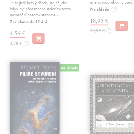
aj jeho pozoruhodný osud.
Je to jistě hezký dárek, stejně jako
kdysi byl před mnoha staletími tento
Na sklade
?
novoroční pozdrav autorovu…
18,95 €
Zasielame do 12 dní
19,95 €
?
4,56 €
4,70 €
?
na sklade