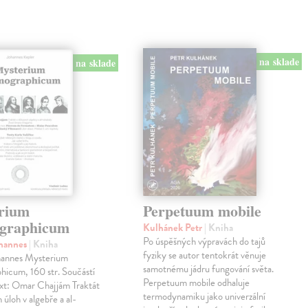
na sklade
na sklade
rium
Perpetuum mobile
graphicum
Kulhánek Petr
| Kniha
Po úspěšných výpravách do tajů
ohannes
| Kniha
fyziky se autor tentokrát věnuje
hannes Mysterium
samotnému jádru fungování světa.
hicum, 160 str. Součástí
Perpetuum mobile odhaluje
ext: Omar Chajjám Traktát
termodynamiku jako univerzální
 úloh v algebře a al-