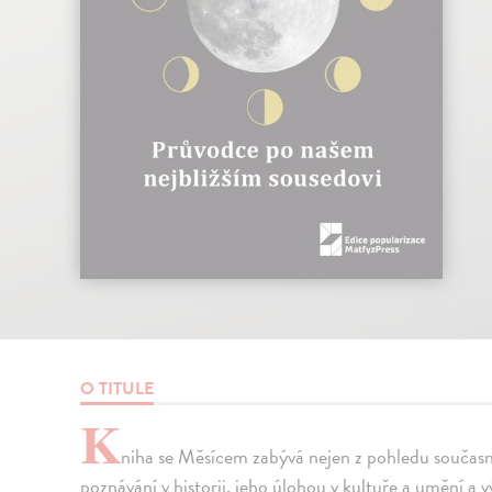
O TITULE
K
niha se Měsícem zabývá nejen z pohledu současné
poznávání v historii, jeho úlohou v kultuře a umění 