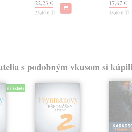
22,23 €
17,67 €
23,40 €
18,60 €
?
?
atelia s podobným vkusom si kúpili
na sklade