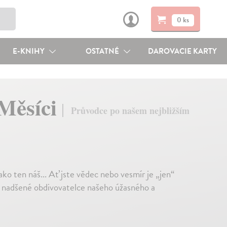
0 ks
E-KNIHY
OSTATNÉ
DAROVACIE KARTY
 Měsíci
Průvodce po našem nejbližším
ko ten náš... Ať jste vědec nebo vesmír je „jen“
 nadšené obdivovatelce našeho úžasného a