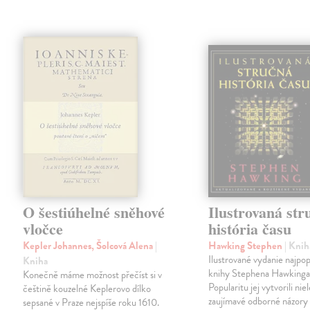
O šestiúhelné sněhové
Ilustrovaná str
vločce
história času
Kepler Johannes, Šolcová Alena
|
Hawking Stephen
| Knih
Ilustrované vydanie najpop
Kniha
knihy Stephena Hawkinga
Konečně máme možnost přečíst si v
Popularitu jej vytvorili nie
češtině kouzelné Keplerovo dílko
zaujímavé odborné názory 
sepsané v Praze nejspíše roku 1610.