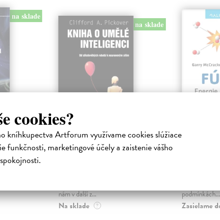
na sklade
na sklade
še cookies?
Kniha o umělé
Fúze. E
ho kníhkupectva Artforum využívame cookies slúžiace
inteligenci
vesmíru
e funkčnosti, marketingové účely a zaistenie vášho
Pickover Clifford A.
| Kniha
McCracken 
spokojnosti.
ětech
Ačkoliv se může zdát, že téma
Může být ter
ězdy. V
umělé inteligence je ryze
energetický z
letí
současné, Clifford A. Pickover
– napodobena
nám v další z...
podmínkách...
Na sklade
Zasielame d
?