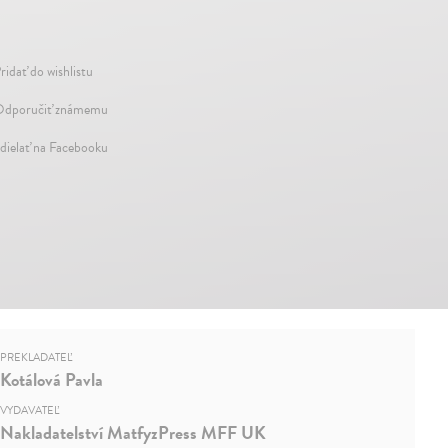
ridať do wishlistu
dporučiť známemu
dielať na Facebooku
PREKLADATEĽ
Kotálová Pavla
VYDAVATEĽ
Nakladatelství MatfyzPress MFF UK