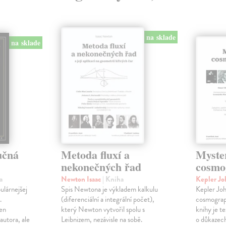
na sklade
na sklade
učná
Metoda fluxí a
Myste
nekonečných řad
cosmo
a
Newton Isaac
| Kniha
Kepler J
ulárnejšej
Spis Newtona je výkladem kalkulu
Kepler Jo
.
(diferenciální a integrální počet),
cosmograp
len
který Newton vytvořil spolu s
knihy je t
autora, ale
Leibnizem, nezávisle na sobě.
o důkazech