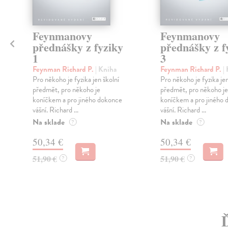
Feynmanovy
Feynmanovy
přednášky z fyziky
přednášky z f
1
3
Feynman Richard P.
| Kniha
Feynman Richard P.
|
Pro někoho je fyzika jen školní
Pro někoho je fyzika jen
předmět, pro někoho je
předmět, pro někoho je
koníčkem a pro jiného dokonce
koníčkem a pro jiného
vášní. Richard ...
vášní. Richard ...
Na sklade
Na sklade
?
?
50,34 €
50,34 €
51,90 €
51,90 €
?
?