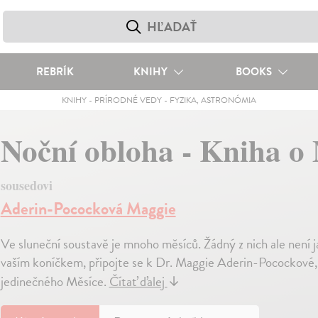
REBRÍK
KNIHY
BOOKS
KNIHY
-
PRÍRODNÉ VEDY
-
FYZIKA, ASTRONÓMIA
Noční obloha - Kniha o
sousedovi
Aderin-Pococková Maggie
Ve sluneční soustavě je mnoho měsíců. Žádný z nich ale není ja
vaším koníčkem, připojte se k Dr. Maggie Aderin-Pocockové,
jedinečného Měsíce.
Čítať ďalej
↓