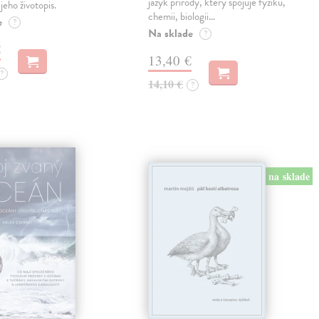
jazyk přírody, který spojuje fyziku,
jeho životopis.
chemii, biologii…
e
?
Na sklade
?
€
13,40 €
?
14,10 €
?
na sklade