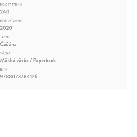
POČET STRÁN
240
ROK VYDANIA
2020
JAZYK
Čeština
VÄZBA
Mäkká väzba / Paperback
EAN
9788073784126