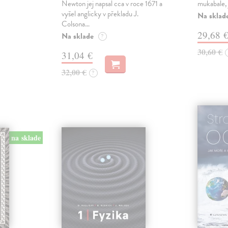
Newton jej napsal cca v roce 1671 a
mukabale, 
vyšel anglicky v překladu J.
Na sklad
Colsona…
29,68 
Na sklade
?
30,60 €
31,04 €
32,00 €
?
na sklade