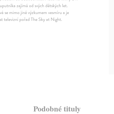
putníka zajímá od svých dětských let.
vá se mimo jiné výzkumem vesmíru a je
st televizní pořad The Sky at Night.
Podobné tituly