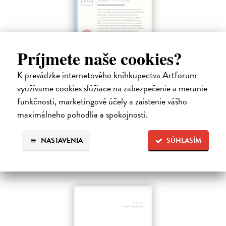
Príjmete naše cookies?
Ekonomie pro obecné blaho
K prevádzke internetového kníhkupectva Artforum
Tirole Jean
| Kniha
Ekonomie může pomoci realizovat společné dobro, pokud
využívame cookies slúžiace na zabezpečenie a meranie
ekonomové opustí své obvyklé role: psaní odborných článků do
funkčnosti, marketingové účely a zaistenie vášho
vědeckých časopisů, které čtou jen jejich kolegové, nebo vypouštění
maximálneho pohodlia a spokojnosti.
zjednodušených pouček…
Na sklade
NASTAVENIA
SÚHLASÍM
33,75 €
37,50 €
?