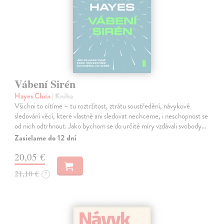
Vábení Sirén
Hayes Chris
| Kniha
Všichni to cítíme – tu roztržitost, ztrátu soustředění, návykové
sledování věcí, které vlastně ani sledovat nechceme, i neschopnost se
od nich odtrhnout. Jako bychom se do určité míry vzdávali svobody…
Zasielame do 12 dní
20,05 €
21,10 €
?