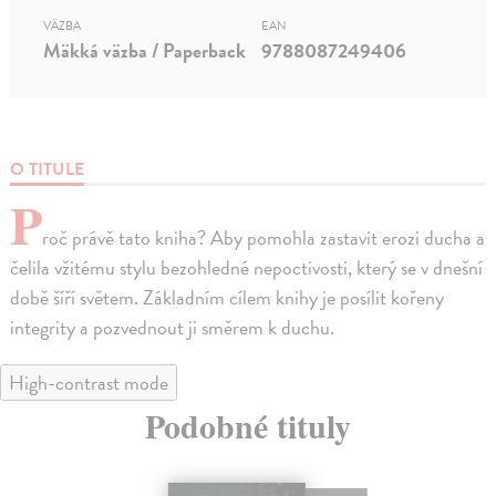
VÄZBA
EAN
Mäkká väzba / Paperback
9788087249406
O TITULE
P
roč právě tato kniha? Aby pomohla zastavit erozi ducha a
čelila vžitému stylu bezohledné nepoctivosti, který se v dnešní
době šíří světem. Základním cílem knihy je posílit kořeny
integrity a pozvednout ji směrem k duchu.
High-contrast mode
Podobné tituly