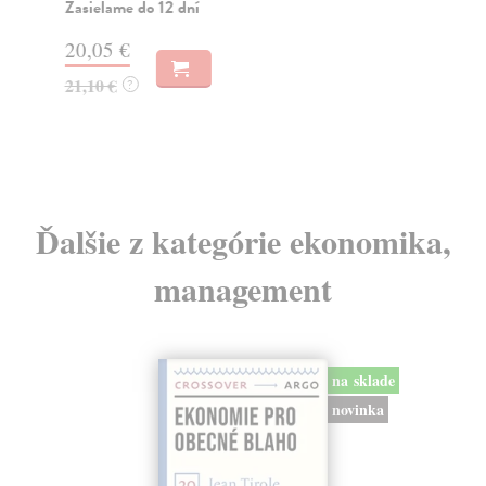
čas
Zasielame do 12 dní
Za
20,05 €
18
21,10 €
?
19
Ďalšie z kategórie ekonomika,
management
na sklade
novinka