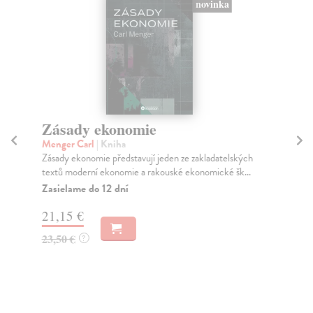
novinka
Zásady ekonomie
So
z
Menger Carl
| Kniha
Zásady ekonomie představují jeden ze zakladatelských
Vr
textů moderní ekonomie a rakouské ekonomické šk...
Věd
pod
Zasielame do 12 dní
Za
21,15 €
18
23,50 €
?
20