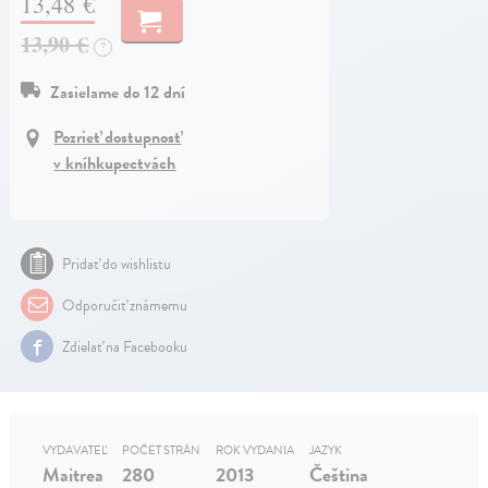
13,48 €
13,90 €
?
Zasielame do 12 dní
Pozrieť dostupnosť
v kníhkupectvách
Pridať do wishlistu
Odporučiť známemu
Zdielať na Facebooku
VYDAVATEĽ
POČET STRÁN
ROK VYDANIA
JAZYK
Maitrea
280
2013
Čeština