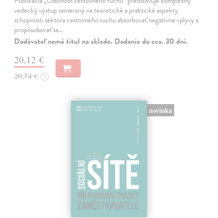
Publikácia „Odolnosť cestovného ruchu“ predstavuje komplexný
vedecký výstup zameraný na teoretické a praktické aspekty
schopnosti sektora cestovného ruchu absorbovať negatívne vplyvy a
prispôsobovať sa…
Dodávateľ nemá titul na sklade. Dodanie do cca. 30 dní.
20,12 €
20,74 €
?
novinka