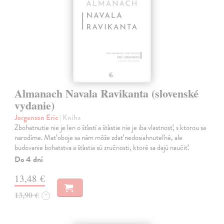
Almanach Navala Ravikanta (slovenské
vydanie)
Jorgenson Eric
| Kniha
Zbohatnutie nie je len o šťastí a šťastie nie je iba vlastnosť, s ktorou sa
narodíme. Mať oboje sa nám môže zdať nedosiahnuteľné, ale
budovanie bohatstva a šťastia sú zručnosti, ktoré sa dajú naučiť.
Do 4 dní
13,48 €
13,90 €
?