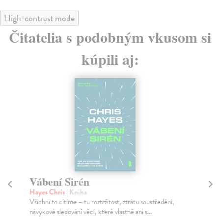
High-contrast mode
Čitatelia s podobným vkusom si
kúpili aj:
Vábení Sirén
E
e
Hayes Chris
| Kniha
Všichni to cítíme – tu roztržitost, ztrátu soustředění,
Ur
návykové sledování věcí, které vlastně ani s...
Vst