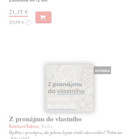
Zasielame do 12 dní
21,15 €
23,50 €
?
novinka
Z pronájmu do vlastního
Kotrčová Sabina
| Kniha
Bydlíte v pronájmu, ale jednou byste chtěli něco svého? Ptáte se:
„Kde začít?