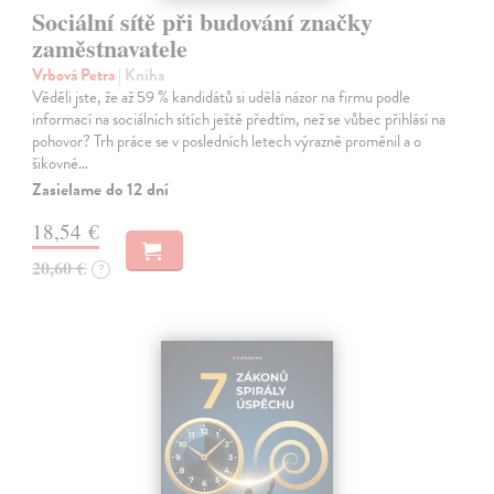
Sociální sítě při budování značky
zaměstnavatele
Vrbová Petra
| Kniha
Věděli jste, že až 59 % kandidátů si udělá názor na firmu podle
informací na sociálních sítích ještě předtím, než se vůbec přihlásí na
pohovor? Trh práce se v posledních letech výrazně proměnil a o
šikovné…
Zasielame do 12 dní
18,54 €
20,60 €
?