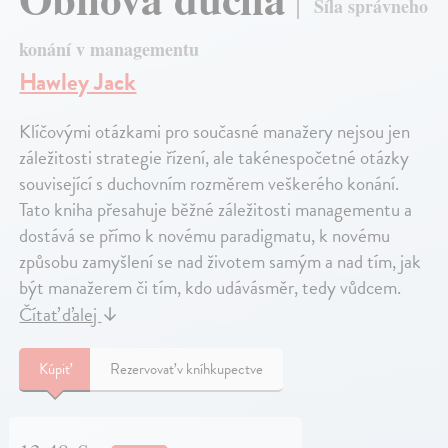
Síla správneho
konání v managementu
Hawley Jack
Klíčovými otázkami pro současné manažery nejsou jen
záležitosti strategie řízení, ale takénespočetné otázky
související s duchovním rozměrem veškerého konání.
Tato kniha přesahuje běžné záležitosti managementu a
dostává se přímo k novému paradigmatu, k novému
způsobu zamyšlení se nad životem samým a nad tím, jak
být manažerem či tím, kdo udávásměr, tedy vůdcem.
Čítať ďalej
↓
Kúpiť
Rezervovať v kníhkupectve