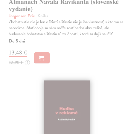
Almanach Navala Ravikanta (slovenské
vydanie)
Jorgenson Eric
| Kniha
Zbohatnutie nie je len o šťastí a šťastie nie je iba vlastnosť, s ktorou sa
narodíme. Mať oboje sa nám môže zdať nedosiahnuteľné, ale
budovanie bohatstva a šťastia sú zručnosti, ktoré sa dajú naučiť.
Do 5 dní
13,48 €
13,90 €
?