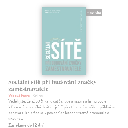
novinka
Sociální sítě při budování značky
zaměstnavatele
Vrbová Petra
| Kniha
Věděli jste, že až 59 % kandidátů si udělá názor na firmu podle
informací na sociálních sítích ještě předtím, než se vůbec přihlásí na
pohovor? Trh práce se v posledních letech výrazně proměnil a o
šikovné…
Zasielame do 12 dní