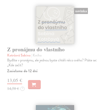
novinka
Z pronájmu do vlastního
Kotrčová Sabina
| Kniha
Bydlíte v pronájmu, ale jednou byste chtěli něco svého? Ptáte se:
„Kde začít?
Zasielame do 12 dní
13,05 €
14,50 €
?