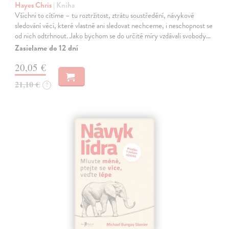
Hayes Chris
| Kniha
Všichni to cítíme – tu roztržitost, ztrátu soustředění, návykové
sledování věcí, které vlastně ani sledovat nechceme, i neschopnost se
od nich odtrhnout. Jako bychom se do určité míry vzdávali svobody…
Zasielame do 12 dní
20,05 €
21,10 €
?