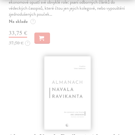
ekonomové opustí své obvyklé role: psaní odborných článků do
vědeckých časopisů, které čtou jen jejich kolegové, nebo vypouštění
zjednodušených pouček…
Na sklade
?
33,75 €
37,50 €
?