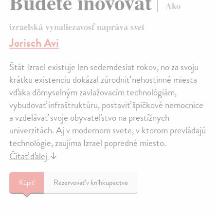
Budete inovovať
Ako
izraelská vynaliezavosť napráva svet
Jorisch Avi
Štát Izrael existuje len sedemdesiat rokov, no za svoju
krátku existenciu dokázal zúrodniť nehostinné miesta
vďaka dômyselným zavlažovacím technológiám,
vybudovať infraštruktúru, postaviť špičkové nemocnice
a vzdelávať svoje obyvateľstvo na prestížnych
univerzitách. Aj v modernom svete, v ktorom prevládajú
technológie, zaujíma Izrael popredné miesto.
Čítať ďalej
↓
Kúpiť
Rezervovať v kníhkupectve