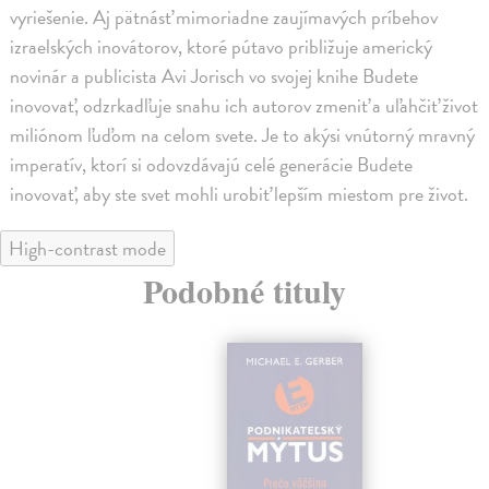
vyriešenie. Aj pätnásť mimoriadne zaujímavých príbehov
izraelských inovátorov, ktoré pútavo približuje americký
novinár a publicista Avi Jorisch vo svojej knihe Budete
inovovať, odzrkadľuje snahu ich autorov zmeniť a uľahčiť život
miliónom ľuďom na celom svete. Je to akýsi vnútorný mravný
imperatív, ktorí si odovzdávajú celé generácie Budete
inovovať, aby ste svet mohli urobiť lepším miestom pre život.
High-contrast mode
Podobné tituly