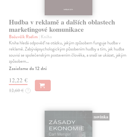
Hudba v reklamě a dalších oblastech
marketingové komunikace
Bačuvčík Radim
| Kniha
Kniha hledá odpověď na otázku, jakým způsobem funguje hudba v
reklamě. Zabývápsychologickým působením hudby a tím, jak hudba
souvisí se společenským postavením člověka, a snaží se ukázat, jakým
způsobem…
Zasielame do 12 dní
12,22 €
12,60 €
?
novinka