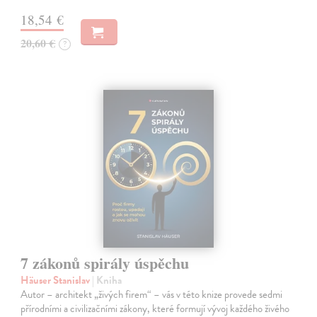
18,54 €
20,60 €
?
7 zákonů spirály úspěchu
Häuser Stanislav
| Kniha
Autor – architekt „živých firem“ – vás v této knize provede sedmi
přírodními a civilizačními zákony, které formují vývoj každého živého