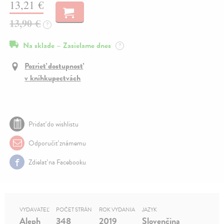
13,21 €
13,90 €
?
Na sklade – Zasielame dnes
?
Pozrieť dostupnosť
v kníhkupectvách
Pridať do wishlistu
Odporučiť známemu
Zdielať na Facebooku
VYDAVATEĽ
POČET STRÁN
ROK VYDANIA
JAZYK
Aleph
348
2019
Slovenčina