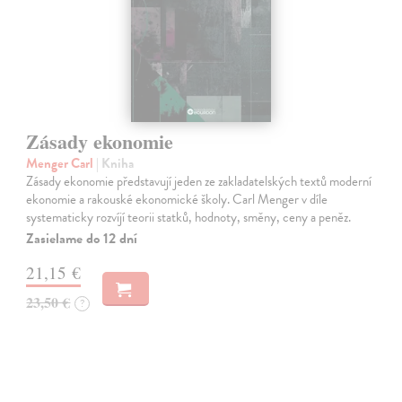
Zásady ekonomie
Menger Carl
| Kniha
Zásady ekonomie představují jeden ze zakladatelských textů moderní
ekonomie a rakouské ekonomické školy. Carl Menger v díle
systematicky rozvíjí teorii statků, hodnoty, směny, ceny a peněz.
Zasielame do 12 dní
21,15 €
23,50 €
?