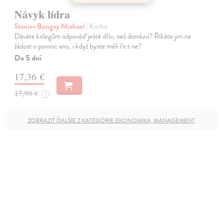
Návyk lídra
Stanier Bungay Michael
| Kniha
Dáváte kolegům odpověď ještě dřív, než domluví? Říkáte jim na
žádost o pomoc ano, i když byste měli říct ne?
Do 5 dní
17,36 €
17,90 €
?
ZOBRAZIŤ ĎALŠIE Z KATEGÓRIE EKONOMIKA, MANAGEMENT