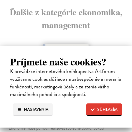
Ďalšie z kategórie ekonomika,
management
na sklade
Príjmete naše cookies?
novinka
K prevádzke internetového kníhkupectva Artforum
využívame cookies slúžiace na zabezpečenie a meranie
funkčnosti, marketingové účely a zaistenie vášho
maximálneho pohodlia a spokojnosti.
NASTAVENIA
SÚHLASÍM
Ekonomie pro obecné blaho
Tirole Jean
| Kniha
Ekonomie může pomoci realizovat společné dobro, pokud