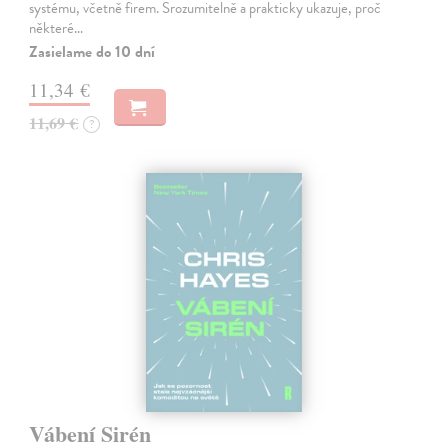
systému, včetně firem. Srozumitelně a prakticky ukazuje, proč
některé…
Zasielame do 10 dní
11,34 €
11,69 €
?
Vábení Sirén