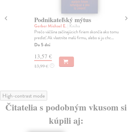
Podnikateľský mýtus
O
Gerber Michael E.
| Kniha
Ch
Prečo väčšina začínajúcich firiem skončía ako tomu
Eko
predísť. Ak vlastníte malú firmu, alebo si ju chc...
to 
Do 5 dní
Na
13,57 €
15
13,99 €
15
?
High-contrast mode
Čitatelia s podobným vkusom si
kúpili aj: