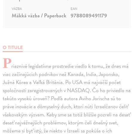
VÄZBA
EAN
Mäkká väzba / Paperback
9788089491179
O TITULE
P
riaznivé legislatívne prostredie viedlo k tomu, že dnes má
viac začínajúcich podnikov než Kanada, India, Japonsko,
Južná Kórea a Veľká Británia. Po USA má najväčší počet
spoločností zaregistrovaných v NASDAQ. Čo ho priviedlo na
takúto vysokú úroveň? Podľa autora Aviho Jorischa sú to
práve inovácie a dômyselný duch, ktorí núti Izraelčanov čeliť
všakovakým výzvam. Keby sme sa totiž bližšie pozreli na desať
desať najvážnejších problémov, ktorým čelí dnešný svet,
môžeme si byť istý, že niekto v Izraeli sa pokúša o ich