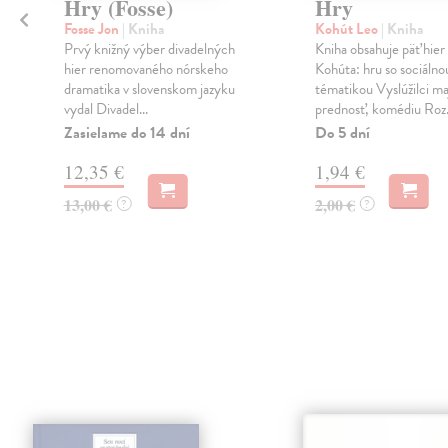
Hry (Fosse)
Hry
Fosse Jon
| Kniha
Kohút Leo
| Kniha
Prvý knižný výber divadelných
Kniha obsahuje päť hier
hier renomovaného nórskeho
Kohúta: hru so sociálno
dramatika v slovenskom jazyku
tématikou Vyslúžilci ma
vydal Divadel...
prednosť, komédiu Roz.
Zasielame do 14 dní
Do 5 dní
12,35 €
1,94 €
13,00 €
2,00 €
?
?