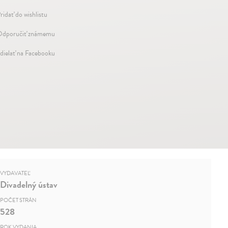
ridať do wishlistu
dporučiť známemu
dielať na Facebooku
VYDAVATEĽ
Divadelný ústav
POČET STRÁN
528
ROK VYDANIA