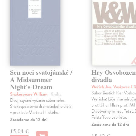
Sen noci svatojánské /
Hry Osvobozen
A Midsummer
divadla
Night`s Dream
Werich Jan, Voskovec Jiř
Súbor šiestich hier Vosko
Shakespeare William
| Kniha
Wericha: Líčení se odroču
Dvojjazyčné vydanie súborného
proti Jihu, Hlava proti Mih
Shakespearovho dramatického diela
Divotvorný hrnec, Teta z 
v preklade Martina Hilského.
Falstaffovo babí léto.
Zasielame do 12 dní
Zasielame do 12 dní
15,04 €
15,42 €