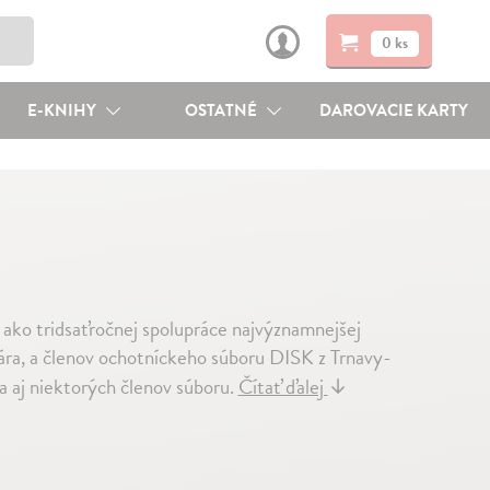
0 ks
E-KNIHY
OSTATNÉ
DAROVACIE KARTY
c ako tridsaťročnej spolupráce najvýznamnejšej
lára, a členov ochotníckeho súboru DISK z Trnavy-
a aj niektorých členov súboru.
Čítať ďalej
↓