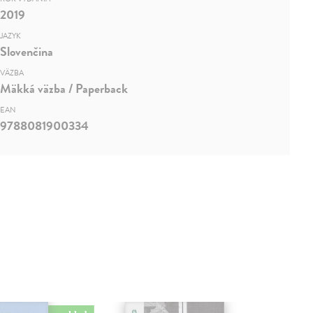
2019
JAZYK
Slovenčina
VÄZBA
Mäkká väzba / Paperback
EAN
9788081900334