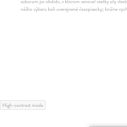
súborom po období, v ktorom venoval všetky sily vlast
nášho výberu boli uverejnené časopisecky; knižne vych
High-contrast mode