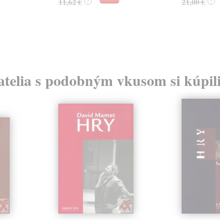
11,62 €
21,00 €
?
?
atelia s podobným vkusom si kúpili