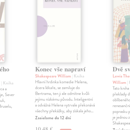
ého
Konec vše napraví
Dvě s
Shakespeare William
| Kniha
Lewis The
Hlavní hrdinka komedie Helena,
William
|
í
| Kniha
dcera lékaře, se zamiluje do
Tato kniha
vca a
Bertrama, ten ji ale odmítne kvůli
překlady d
je, Sever
jejímu nízkému původu. Inteligentní
oblíbeného
uli,
a odvážná Helena vytrvale překonává
renesanční
Bruselu,
všechny překážky, aby získala jeho…
poprasku 
je jednou 
Zasielame do 12 dní
Shakespe
10,48 €