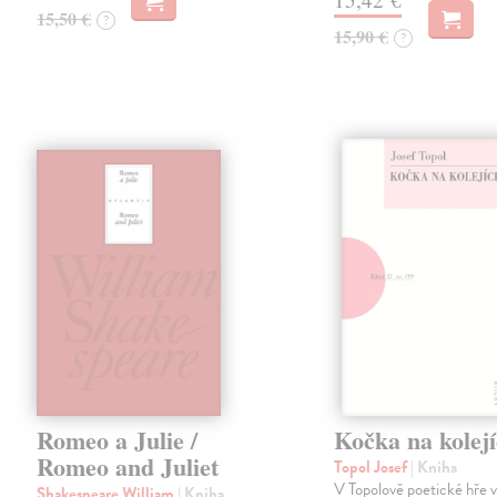
15,50 €
?
15,90 €
?
Romeo a Julie /
Kočka na kolej
Romeo and Juliet
Topol Josef
| Kniha
V Topolově poetické hře 
Shakespeare William
| Kniha