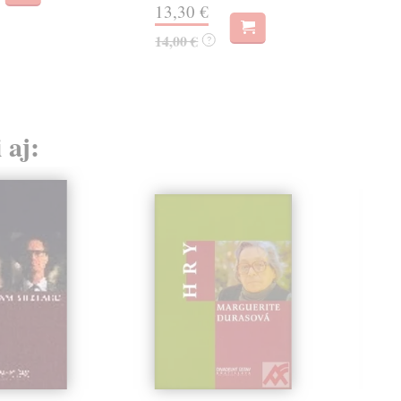
20,
13,30 €
14,00 €
?
 aj: