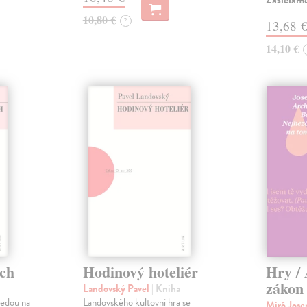
Zasielame
10,80 €
?
13,68 
14,10 €
ích
Hodinový hoteliér
Hry /
zákon 
Landovský Pavel
| Kniha
vedou na
Landovského kultovní hra se
Miró Jose