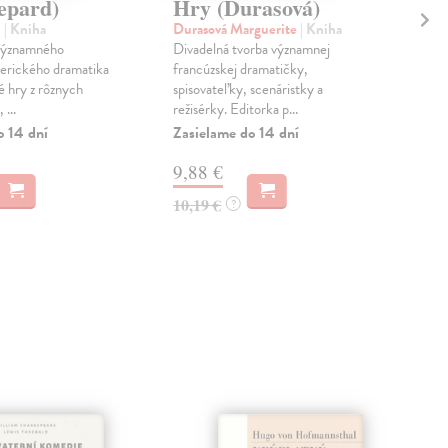
epard)
Hry (Durasová)
Hr
m
| Kniha
Durasová Marguerite
| Kniha
Cla
 významného
Divadelná tvorba významnej
Cla
erického dramatika
francúzskej dramatičky,
pod
é hry z rôznych
spisovateľky, scenáristky a
naše
 ...
režisérky. Editorka p...
svet
o 14 dní
Zasielame do 14 dní
Zas
9,88 €
14
10,19 €
14,
?