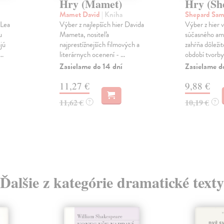
Hry (Mamet)
Hry (Sh
Mamet David
| Kniha
Shepard Sa
 Lea
Výber z najlepších hier Davida
Výber z hier
u
Mameta, nositeľa
súčasného am
jú
najprestížnejších filmových a
zahŕňa dôležit
..
literárnych ocenení - ...
období tvorby,
Zasielame do 14 dní
Zasielame d
11,27 €
9,88 €
11,62 €
10,19 €
?
?
Ďalšie z kategórie dramatické texty