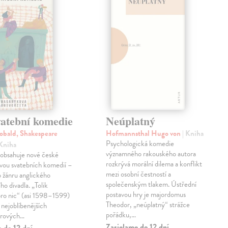
vatební komedie
Neúplatný
obald, Shakespeare
Hofmannsthal Hugo von
| Kniha
Psychologická komedie
 Kniha
významného rakouského autora
 obsahuje nové české
rozkrývá morální dilema a konflikt
vou svatebních komedií –
mezi osobní čestností a
 žánru anglického
společenským tlakem. Ústřední
ho divadla. „Tolik
postavou hry je majordomus
pro nic“ (asi 1598–1599)
Theodor, „neúplatný“ strážce
z nejoblíbenějších
pořádku,…
arových…
Zasielame do 12 dní