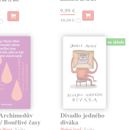
 do 12 dní
9,99 €
€
10,30 €
?
?
na sklade
 Archimedův
Divadlo jedného
/ Bouřlivé časy
diváka
p Maria
| Kniha
Mokoš Jozef
| Kniha