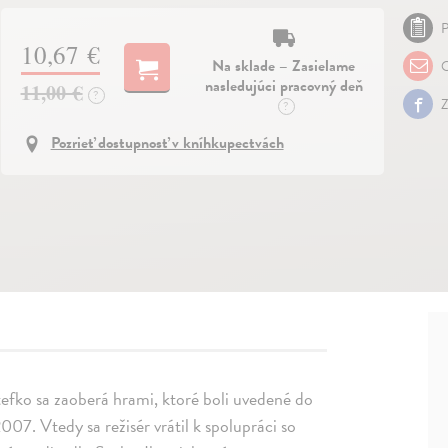
P
10,67 €
Na sklade – Zasielame
O
nasledujúci pracovný deň
11,00 €
?
Z
?
Pozrieť dostupnosť v kníhkupectvách
Štefko sa zaoberá hrami, ktoré boli uvedené do
7. Vtedy sa režisér vrátil k spolupráci so