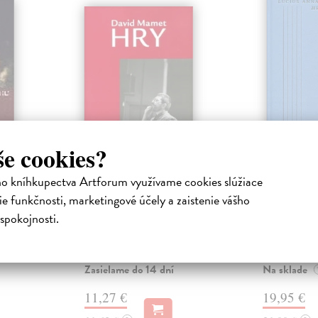
še cookies?
)
Hry (Mamet)
Hry (Se
ho kníhkupectva Artforum využívame cookies slúžiace
Mamet David
| Kniha
Seneca Luci
e funkčnosti, marketingové účely a zaistenie vášho
ho
Výber z najlepších hier Davida
Tragédie zná
spokojnosti.
dramatika
Mameta, nositeľa
filozofa L. A
ôznych
najprestížnejších filmových a
prvýkrát v sl
literárnych ocenení - ...
v Divadelnom.
Zasielame do 14 dní
Na sklade
11,27 €
19,95 €