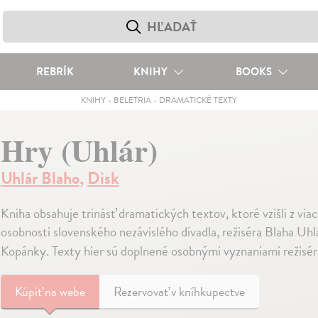
REBRÍK
KNIHY
BOOKS
KNIHY
-
BELETRIA
-
DRAMATICKÉ TEXTY
Hry (Uhlár)
Uhlár Blaho
,
Disk
Kniha obsahuje trinásť dramatických textov, ktoré vzišli z via
osobnosti slovenského nezávislého divadla, režiséra Blaha Uh
Kopánky. Texty hier sú doplnené osobnými vyznaniami režisér
Kúpiť
na webe
Rezervovať v kníhkupectve