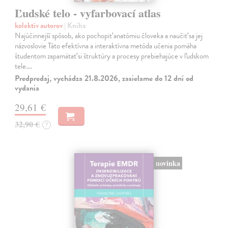
Ľudské telo - vyfarbovací atlas
kolektív autorov
| Kniha
Najúčinnejší spôsob, ako pochopiť anatómiu človeka a naučiť sa jej
názvoslovie Táto efektívna a interaktívna metóda učenia pomáha
študentom zapamätať si štruktúry a procesy prebiehajúce v ľudskom
tele.…
Predpredaj, vychádza 21.8.2026, zasielame do 12 dní od
vydania
29,61 €
32,90 €
?
novinka