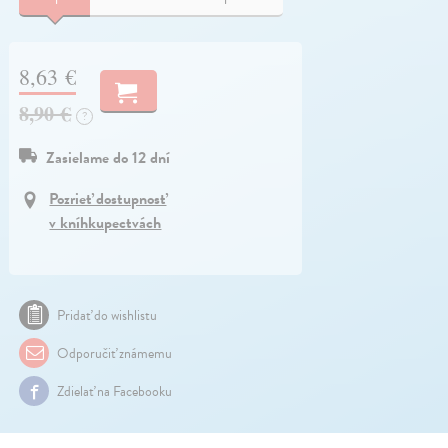
8,63 €
8,90 €
?
Zasielame do 12 dní
Pozrieť dostupnosť
v kníhkupectvách
Pridať do wishlistu
Odporučiť známemu
Zdielať na Facebooku