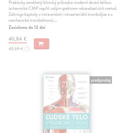
Prakticky zaměřený klinický průvodce moderní akutní léčbou
ischemické CMP napříč celým spektrem rekanalizačních metod.
Zahrnuje kapitoly o intravenózní i intraarteriální trombolýze a o
mechanické trombektomii,…
Zasielame do 12 dní
40,84 €
42,10 €
?
predpredaj