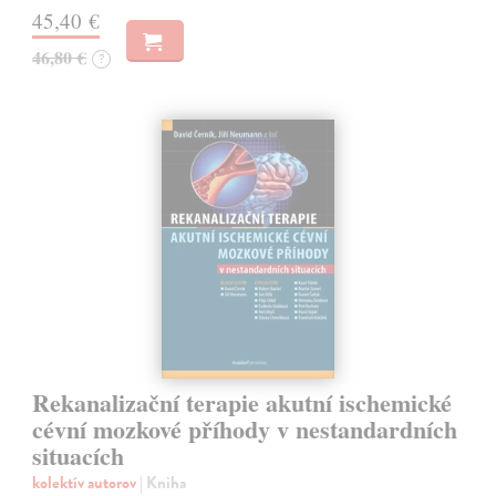
45,40 €
46,80 €
?
Rekanalizační terapie akutní ischemické
cévní mozkové příhody v nestandardních
situacích
kolektív autorov
| Kniha