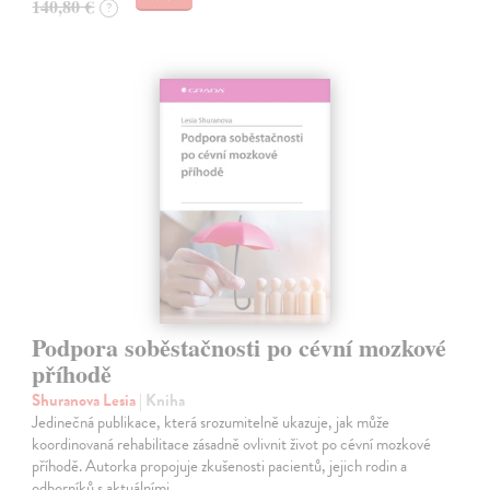
140,80 €
?
Podpora soběstačnosti po cévní mozkové
příhodě
Shuranova Lesia
| Kniha
Jedinečná publikace, která srozumitelně ukazuje, jak může
koordinovaná rehabilitace zásadně ovlivnit život po cévní mozkové
příhodě. Autorka propojuje zkušenosti pacientů, jejich rodin a
odborníků s aktuálními…