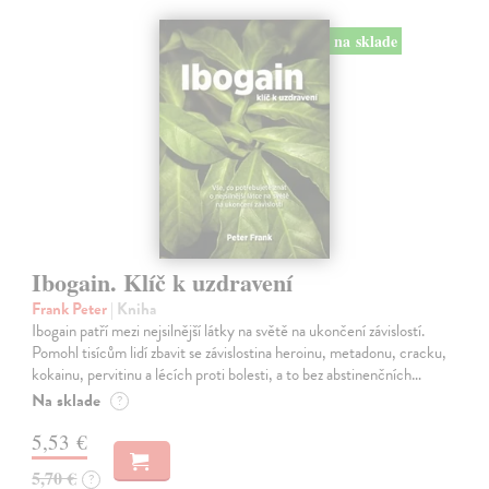
na sklade
Ibogain. Klíč k uzdravení
Frank Peter
| Kniha
Ibogain patří mezi nejsilnější látky na světě na ukončení závislostí.
Pomohl tisícům lidí zbavit se závislostina heroinu, metadonu, cracku,
kokainu, pervitinu a lécích proti bolesti, a to bez abstinenčních…
Na sklade
?
5,53 €
5,70 €
?