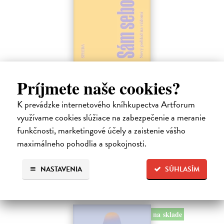
Sám sebou
Príjmete naše cookies?
Seth Anil
| Kniha
Být sám sebou není tak jednoduché, jak se zdá. V mozku každého z
K prevádzke internetového kníhkupectva Artforum
nás pracují společně miliardy neuronů a vytvářejí naše vědomé
využívame cookies slúžiace na zabezpečenie a meranie
zkušenosti.
funkčnosti, marketingové účely a zaistenie vášho
Na sklade
?
maximálneho pohodlia a spokojnosti.
21,47 €
22,60 €
?
NASTAVENIA
SÚHLASÍM
na sklade