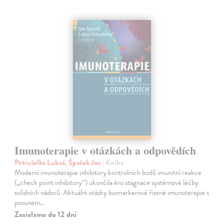
Imunoterapie v otázkách a odpovědích
Petruželka Luboš, Špaček Jan
| Kniha
Moderní imunoterapie inhibitory kontrolních bodů imunitní reakce
(„check point inhibitory“) ukončila éru stagnace systémové léčby
solidních nádorů. Aktuální otázky biomarkerově řízené imunoterapie s
posunem…
Zasielame do 12 dní