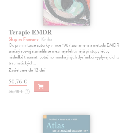
Terapie EMDR
Shapiro Francine
| Kniha
Od první intuice autorky v roce 1987 zaznamenala metoda EMDR
značný rozvoj a zařadila se mezi nejefektivnější přístupy léčby
následků traumat, potažmo mnoha jiných dysfunkcí vyplývajících z
traumatických…
Zasielame do 12 dní
50,76 €
56,40 €
?