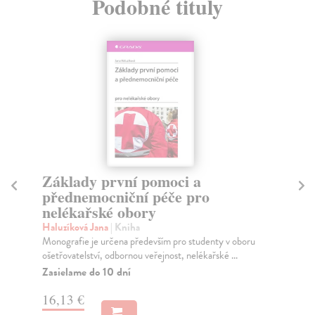
Podobné tituly
Základy první pomoci a
Pa
přednemocniční péče pro
s
nelékařské obory
Vo
Čtv
Haluzíková Jana
| Kniha
stu
Monografie je určena především pro studenty v oboru
mag
ošetřovatelství, odbornou veřejnost, nelékařské ...
Za
Zasielame do 10 dní
15
16,13 €