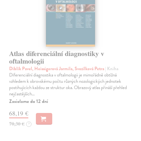
Atlas diferenciální diagnostiky v
oftalmologii
Diblík Pavel, Heissigerová Jarmila, Svozílková Petra
| Kniha
Diferenciální diagnostika v oftalmologii je mimořádně obtížná
vzhledem k obrovskému počtu různých nozologických jednotek
postihujících každou ze struktur oka. Obrazový atlas přináší přehled
nejčastějších…
Zasielame do 12 dní
68,19 €
70,30 €
?