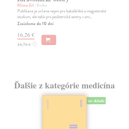
Klíma Jiří
| Kniha
Nav
Publikace je určena nejen pro bakalářské a magisterské
Kni
studium, ale také pro pediatrické sestry v am...
lék
Zasielame do 10 dní
Za
16,26 €
20
16,76 €
20
?
Ďalšie z kategórie medicína
na sklade