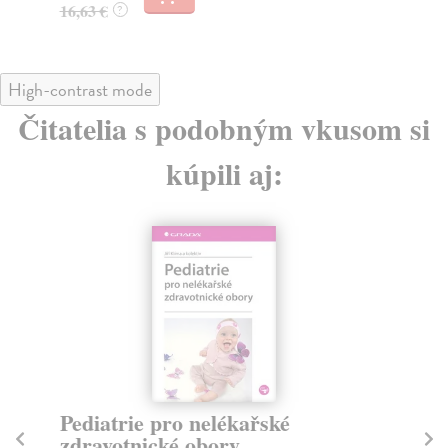
16
16,63 €
?
High-contrast mode
Čitatelia s podobným vkusom si
kúpili aj:
Pediatrie pro nelékařské
Vn
zdravotnické obory
z