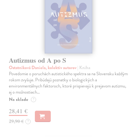
Autizmus od A po S
Ostatníková Daniela, kolektív autorov
| Kniha
Povedomie o poruchách autistického spektra sa na Slovensku každým
rokom zvyšuje. Pribúdajú poznatky o biologických a
environmentálnych faktoroch, ktoré prispievajú k prejavom autizmu,
aj o možnostiach…
Na sklade
?
28,41 €
29,90 €
?