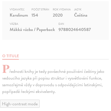
VYDAVATEĽ
POČET STRÁN
ROK VYDANIA
JAZYK
Karolinum
154
2020
Čeština
VÄZBA
EAN
Mäkká väzba / Paperback
9788024640587
O TITULE
P
ředností knihy je tedy povšechné používání češtiny jako
vedoucího jazyka při popisu struktur i vysvětlování funkce,
samozřejmě vždy v doprovodu s odpovídajícími latinskými,
popřípadě řeckými ekvivalenty.
High-contrast mode