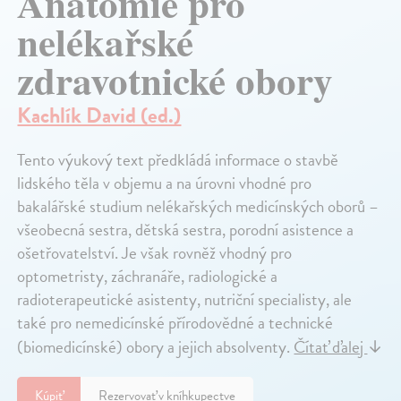
Anatomie pro
nelékařské
zdravotnické obory
Kachlík David (ed.)
Tento výukový text předkládá informace o stavbě
lidského těla v objemu a na úrovni vhodné pro
bakalářské studium nelékařských medicínských oborů –
všeobecná sestra, dětská sestra, porodní asistence a
ošetřovatelství. Je však rovněž vhodný pro
optometristy, záchranáře, radiologické a
radioterapeutické asistenty, nutriční specialisty, ale
také pro nemedicínské přírodovědné a technické
(biomedicínské) obory a jejich absolventy.
Čítať ďalej
↓
Kúpiť
Rezervovať v kníhkupectve