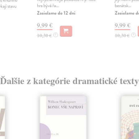
u knižního
hra bývá řa...
benátsk...
kají stavu
Zasielame do 12 dní
Zasielame d
9,99 €
9,99 €
10,30 €
10,30 €
?
?
Ďalšie z kategórie dramatické texty