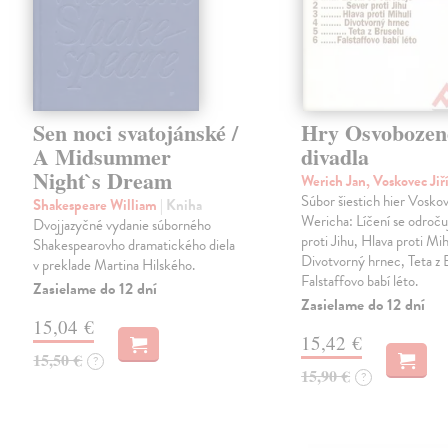
Sen noci svatojánské /
Hry Osvobozen
A Midsummer
divadla
Night`s Dream
Werich Jan, Voskovec Jiř
Súbor šiestich hier Vosko
Shakespeare William
| Kniha
Wericha: Líčení se odroču
Dvojjazyčné vydanie súborného
proti Jihu, Hlava proti Mih
Shakespearovho dramatického diela
Divotvorný hrnec, Teta z 
v preklade Martina Hilského.
Falstaffovo babí léto.
Zasielame do 12 dní
Zasielame do 12 dní
15,04 €
15,42 €
15,50 €
?
15,90 €
?