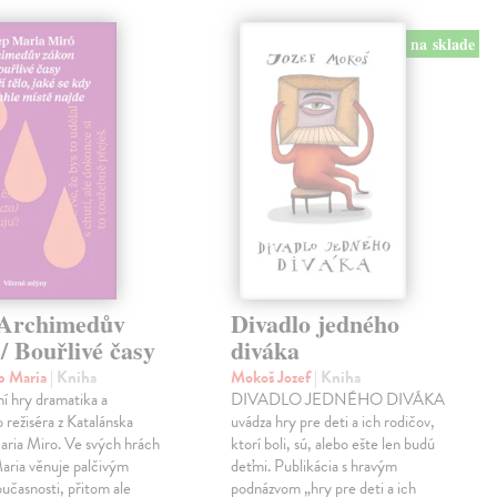
na sklade
 Archimedův
Divadlo jedného
/ Bouřlivé časy
diváka
p Maria
| Kniha
Mokoš Jozef
| Kniha
ní hry dramatika a
DIVADLO JEDNÉHO DIVÁKA
o režiséra z Katalánska
uvádza hry pre deti a ich rodičov,
aria Miro. Ve svých hrách
ktorí boli, sú, alebo ešte len budú
aria věnuje palčivým
deťmi. Publikácia s hravým
učasnosti, přitom ale
podnázvom „hry pre deti a ich