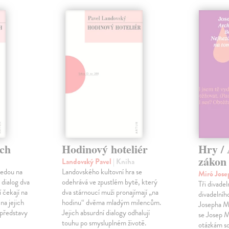
ích
Hodinový hoteliér
Hry /
zákon 
Landovský Pavel
| Kniha
vedou na
Landovského kultovní hra se
Miró Jose
 dialog dva
odehrává ve zpustlém bytě, který
Tři divadel
í čekají na
dva stárnoucí muži pronajímají „na
divadelníh
na jejich
hodinu“ dvěma mladým milencům.
Josepha M
 představy
Jejich absurdní dialogy odhalují
se Josep M
touhu po smysluplném životě.
otázkám so