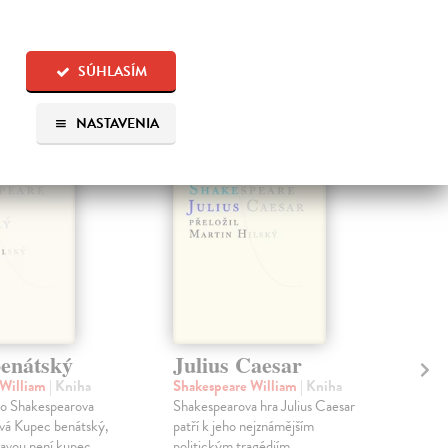
 aj:
SÚHLASÍM
NASTAVENIA
enátský
Julius Caesar
Ju
 William
| Kniha
Shakespeare William
| Kniha
Sha
to Shakespearova
Shakespearova hra Julius Caesar
Jed
vá Kupec benátský,
patří k jeho nejznámějším
trag
stavou není kupec
politickým tragédiím.
spik