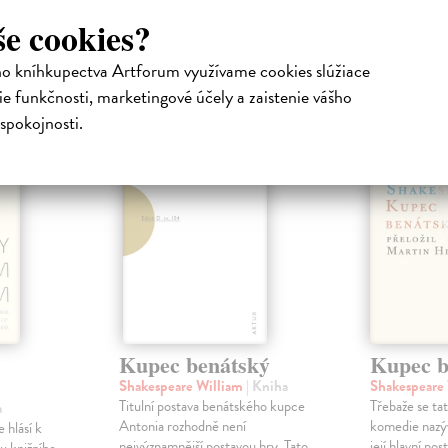
še cookies?
atelia s podobným vkusom si kúpili
ho kníhkupectva Artforum využívame cookies slúžiace
e funkčnosti, marketingové účely a zaistenie vášho
spokojnosti.
Kupec benátský
Kupec b
Shakespeare William
| Kniha
Shakespeare
Titulní postava benátského kupce
Třebaže se ta
a
Antonia rozhodně není
komedie nazý
 hlásí k
nejvýznamnější postavou hry. Tato
její hlavní po