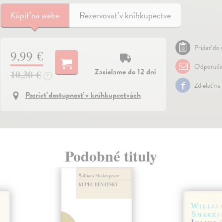
Kúpiť
na webe
Rezervovať v kníhkupectve
Pridať do 
9,99 €
Odporuči
Zasielame do 12 dní
10,30 €
?
Zdielať na
Pozrieť dostupnosť v kníhkupectvách
Podobné tituly