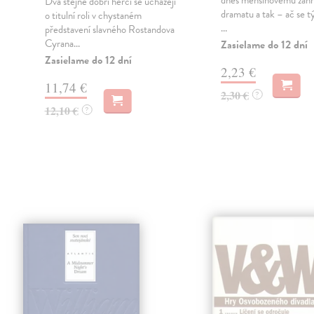
dnes menšinovému žánr
Dva stejně dobří herci se ucházejí
dramatu a tak – ač se tý
o titulní roli v chystaném
...
představení slavného Rostandova
Cyrana...
Zasielame do 12 dní
Zasielame do 12 dní
2,23 €
11,74 €
2,30 €
?
12,10 €
?