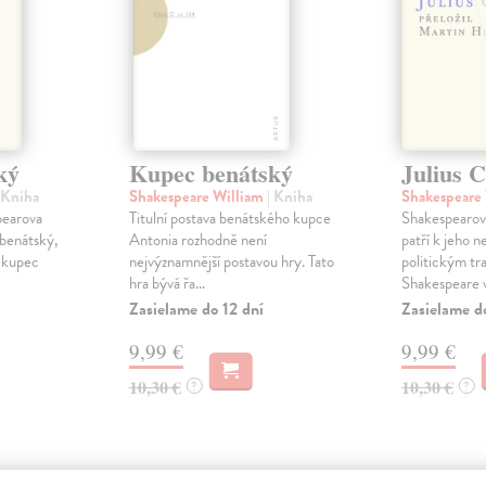
ký
Kupec benátský
Julius 
 Kniha
Shakespeare William
| Kniha
Shakespeare
pearova
Titulní postava benátského kupce
Shakespearova
benátský,
Antonia rozhodně není
patří k jeho 
í kupec
nejvýznamnější postavou hry. Tato
politickým tr
hra bývá řa...
Shakespeare v 
Zasielame do 12 dní
Zasielame d
9,99 €
9,99 €
10,30 €
10,30 €
?
?