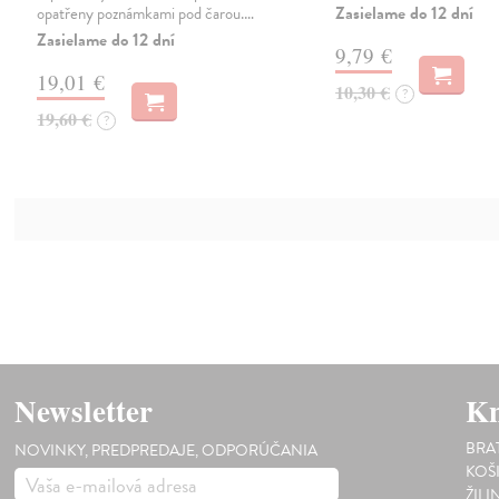
Zasielame do 12 dní
opatřeny poznámkami pod čarou.…
Zasielame do 12 dní
9,79 €
19,01 €
10,30 €
?
19,60 €
?
Newsletter
Kn
BRA
NOVINKY, PREDPREDAJE, ODPORÚČANIA
KOŠ
ŽILI