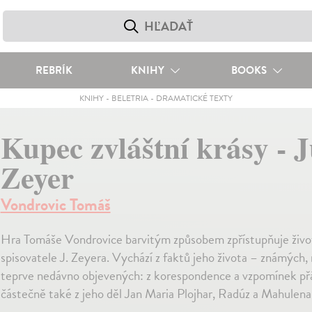
REBRÍK
KNIHY
BOOKS
KNIHY
-
BELETRIA
-
DRAMATICKÉ TEXTY
Kupec zvláštní krásy - J
Zeyer
Vondrovic Tomáš
Hra Tomáše Vondrovice barvitým způsobem zpřístupňuje živo
spisovatele J. Zeyera. Vychází z faktů jeho života – známých
teprve nedávno objevených: z korespondence a vzpomínek př
částečně také z jeho děl Jan Maria Plojhar, Radúz a Mahulena 