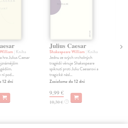
Caesar
Julius Caesar
Ku
Th
 William
| Kniha
Shakespeare William
| Kniha
Ve
 hra Julius Caesar
Jednu ze svých vrcholných
nejznámějším
tragédií věnuje Shakespeare
Sha
agédiím.
spiknutí proti Juliu Caesarovi a
V úv
ní pod...
tragické násl...
vzni
o 12 dní
Zasielame do 12 dní
Násl
je...
9,99 €
Zas
10,30 €
?
15
16,