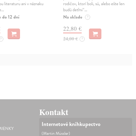
u literaturu ani v náznaku
rodičov, ktorí boli, sú, alebo ešte len
je…
budú deťmi“…
 do 12 dní
Na sklade
?
€
22,80 €
24,00 €
?
?
Kontakt
Internetové kníhkupectvo
IENKY
(Martin Müssler)