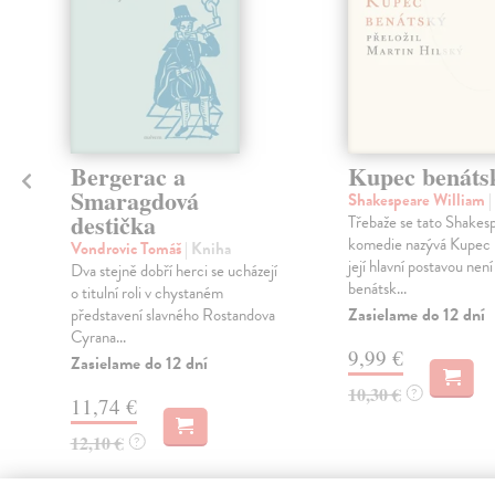
Bergerac a
Kupec benáts
Smaragdová
Shakespeare William
|
destička
Třebaže se tato Shakes
komedie nazývá Kupec 
Vondrovic Tomáš
| Kniha
její hlavní postavou nen
Dva stejně dobří herci se ucházejí
benátsk...
o titulní roli v chystaném
Zasielame do 12 dní
představení slavného Rostandova
Cyrana...
9,99 €
Zasielame do 12 dní
10,30 €
?
11,74 €
12,10 €
?