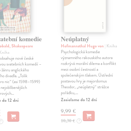
vatební komedie
Neúplatný
obald, Shakespeare
Hofmannsthal Hugo von
| Kniha
Psychologická komedie
 Kniha
významného rakouského autora
 obsahuje nové české
rozkrývá morální dilema a konflikt
vou svatebních komedií –
mezi osobní čestností a
 žánru anglického
společenským tlakem. Ústřední
ho divadla. „Tolik
postavou hry je majordomus
pro nic“ (asi 1598–1599)
Theodor, „neúplatný“ strážce
z nejoblíbenějších
pořádku,…
arových…
Zasielame do 12 dní
 do 12 dní
9,99 €
€
10,30 €
?
?