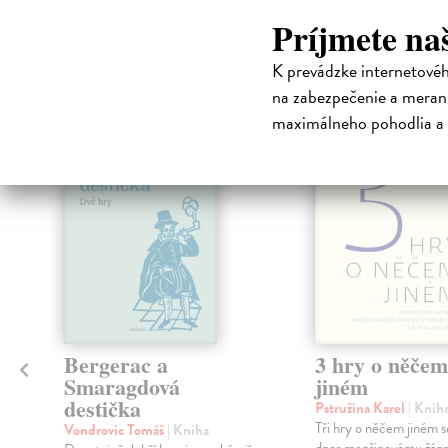
Príjmete na
High-contrast mode
Čit
K prevádzke internetové
na zabezpečenie a merani
maximálneho pohodlia a 
Bergerac a
3 hry o něčem
Smaragdová
jiném
destička
Pstružina Karel
| Knih
Tři hry o něčem jiném se
Vondrovic Tomáš
| Kniha