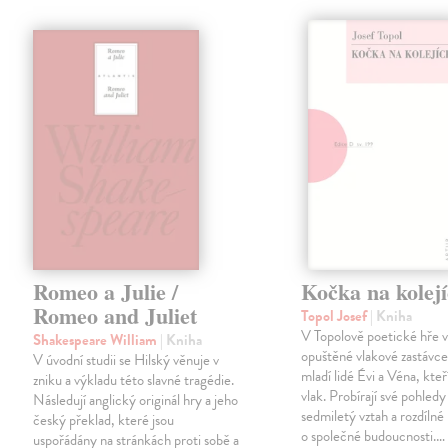
Romeo a Julie /
Kočka na kolej
Romeo and Juliet
Topol Josef
| Kniha
V Topolově poetické hře 
Shakespeare William
| Kniha
opuštěné vlakové zastávce
V úvodní studii se Hilský věnuje v
mladí lidé Évi a Véna, kteř
zniku a výkladu této slavné tragédie.
vlak. Probírají své pohledy 
Následují anglický originál hry a jeho
sedmiletý vztah a rozdílné
český překlad, které jsou
o společné budoucnosti.…
uspořádány na stránkách proti sobě a