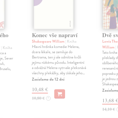
ého
Konec vše napraví
Dvě s
Shakespeare William
| Kniha
Lewis The
Hlavní hrdinka komedie Helena,
William
|
í
| Kniha
dcera lékaře, se zamiluje do
Tato kniha
vca a
Bertrama, ten ji ale odmítne kvůli
překlady d
je, Sever
jejímu nízkému původu. Inteligentní
oblíbeného
uli,
a odvážná Helena vytrvale překonává
renesanční
Bruselu,
všechny překážky, aby získala jeho…
poprasku 
je jednou 
Zasielame do 12 dní
Shakespe
10,48 €
Zasielame
10,80 €
?
13,68 
14,10 €