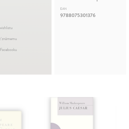
EAN
9788075301376
wishlistu
ť známemu
 Facebooku