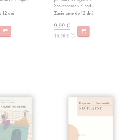
Shakespeare v ní pod...
trag
o 12 dní
Zasielame do 12 dní
Zas
9,99 €
9,
10,30 €
10,
?