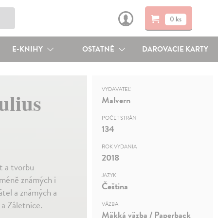
0 ks
E-KNIHY
OSTATNÉ
DAROVACIE KARTY
VYDAVATEĽ
ulius
Malvern
POČET STRÁN
134
ROK VYDANIA
2018
t a tvorbu
JAZYK
, méně známých i
Čeština
átel a známých a
a Záletnice.
VÄZBA
Mäkká väzba / Paperback