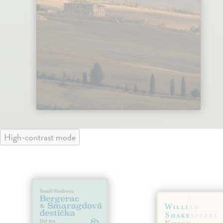
High-contrast mode
lade