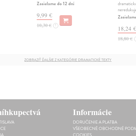
Zasielame do 12 dní
dramaticko
nereduku
9,99 €
Zasielame
10,30 €
?
18,24 
18,80 €
ZOBRAZIŤ ĎALŠIE Z KATEGÓRIE DRAMATICKÉ TEXTY
íhkupectvá
Informácie
TISLAVA
DORUČENIE A PLATBA
ICE
VŠEOBECNÉ OBCHODNÉ PODM
NA
COOKIES