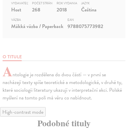
VYDAVATEĽ
POČET STRÁN
ROK VYDANIA
JAZYK
Host
268
2018
Čeština
VÄZBA
EAN
Mäkká väzba / Paperback
9788075773982
O TITULE
A
ntologie je rozdělena do dvou částí — v první se
nacházejí texty spíše teoretické a metodologické, v druhé ty,
které sociologii literatury ukazují v interpretační akci. Polské
myšlení na tomto poli má věru co nabídnout.
High-contrast mode
Podobné tituly