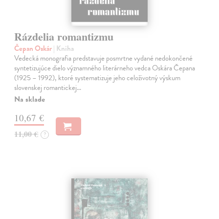
Rázdelia romantizmu
Čepan Oskár
| Kniha
Vedecká monografia predstavuje posmrtne vydané nedokončené
syntetizujúce dielo významného literárneho vedca Oskára Čepana
(1925 – 1992), ktoré systematizuje jeho celoživotný výskum
slovenskej romantickej…
Na sklade
10,67 €
11,00 €
?