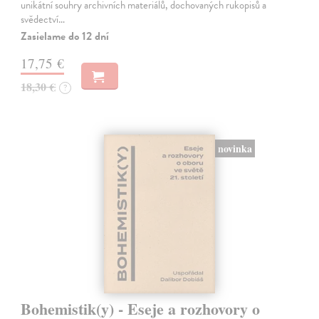
unikátní souhry archivních materiálů, dochovaných rukopisů a
svědectví…
Zasielame do 12 dní
17,75 €
18,30 €
?
novinka
Bohemistik(y) - Eseje a rozhovory o