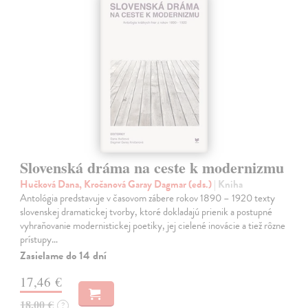
Slovenská dráma na ceste k modernizmu
Hučková Dana, Kročanová Garay Dagmar (eds.)
| Kniha
Antológia predstavuje v časovom zábere rokov 1890 – 1920 texty
slovenskej dramatickej tvorby, ktoré dokladajú prienik a postupné
vyhraňovanie modernistickej poetiky, jej cielené inovácie a tiež rôzne
prístupy…
Zasielame do 14 dní
17,46 €
18,00 €
?