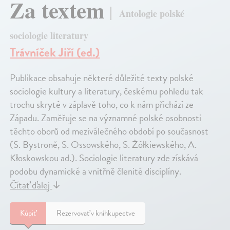
Za textem
Antologie polské
sociologie literatury
Trávníček Jiří (ed.)
Publikace obsahuje některé důležité texty polské
sociologie kultury a literatury, českému pohledu tak
trochu skryté v záplavě toho, co k nám přichází ze
Západu. Zaměřuje se na významné polské osobnosti
těchto oborů od meziválečného období po současnost
(S. Bystroně, S. Ossowského, S. Żółkiewského, A.
Kłoskowskou ad.). Sociologie literatury zde získává
podobu dynamické a vnitřně členité disciplíny.
Čítať ďalej
↓
Kúpiť
Rezervovať v kníhkupectve