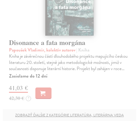
Disonance a fata morgána
Papoušek Vladimír, kolektív autorov
| Kniha
Kniha je závěrečnou částí dlouhodobého projektu mapujícího českou
literaturu 20. století, stejně jako metodologické možnosti, jimiž v
současnosti disponuje literární historie. Projekt byl zahájen v roce…
Zasielame do 12 dní
41,03 €
42,30 €
?
ZOBRAZIŤ ĎALŠIE Z KATEGÓRIE LITERATÚRA, LITERÁRNA VEDA