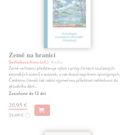
Země na hranici
Sedláčková Anna (ed.)
| Kniha
Země na hranici představuje výbor z prózy čtrnácti současných
estonských autorů a autorek, u nás dosud neprávem opomíjených.
Českému čtenáři tak nabízí výjimečnou příležitost nahlédnout do
aktuálního dění…
Zasielame do 12 dní
20,95 €
21,60 €
?