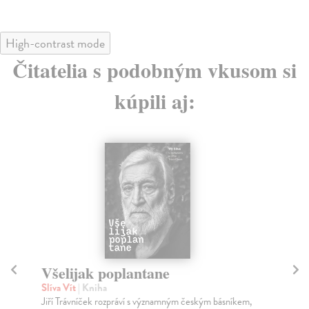
High-contrast mode
Čitatelia s podobným vkusom si
kúpili aj:
Všelijak poplantane
Kn
k
Slíva Vít
| Kniha
Jiří Trávníček rozpráví s významným českým básníkem,
Trá