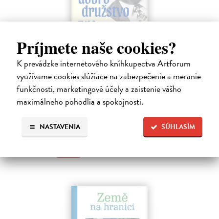
Príjmete naše cookies?
Dobrodružstvo prekladu
K prevádzke internetového kníhkupectva Artforum
Hečko Blahoslav
| Kniha
využívame cookies slúžiace na zabezpečenie a meranie
„Nádherná kniha o úskaliach prekladateľského remesla a bohatstve
funkčnosti, marketingové účely a zaistenie vášho
nášho jazyka.“ Adam Berka, vydavateľ Blahoslav Hečko (*1915 Suchá
maximálneho pohodlia a spokojnosti.
nad Parnou – †2002 Bratislava) je jedny´m z najvy´znamnejších
slovensky´ch,…
Na sklade
NASTAVENIA
SÚHLASÍM
25,00 €