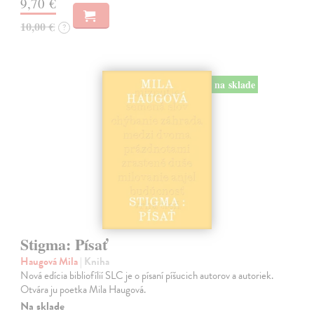
9,70 €
10,00 €
?
na sklade
Stigma: Písať
Haugová Mila
| Kniha
Nová edícia bibliofílií SLC je o písaní píšucich autorov a autoriek.
Otvára ju poetka Mila Haugová.
Na sklade