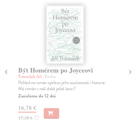
Joyceovi
Kulturní vetřelec
Trávníček Jiří
| Kniha
oučasnosti i historie.
Představímeli si dějiny lidstva jako jeden ro
anci?
se v něm písmo (i čtení) až 20. prosince, ...
Zasielame do 12 dní
15,91 €
16,40 €
?