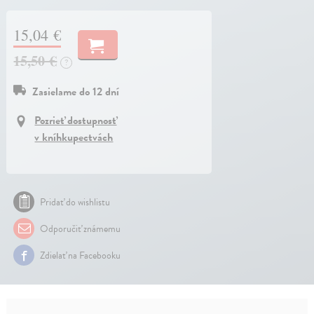
15,04 €
15,50 €
?
Zasielame do 12 dní
Pozrieť dostupnosť
v kníhkupectvách
Pridať do wishlistu
Odporučiť známemu
Zdielať na Facebooku