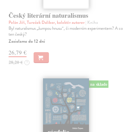
Český literární naturalismus
Pelán Jiří, Tureček Dalibor, kolektív autorov
| Kniha
Byl naturalismus „žumpou hnusu“, či moderním experimentem? A co
ten český?
Zasielame do 12 dní
26,79 €
28,20 €
?
na sklade