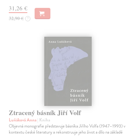
31,26 €
32,90 €
?
Ztracený básník Jiří Volf
Luňáková Anna
| Kniha
Objevná monografie představuje básníka Jiřího Volfa (1947–1993) v
kontextu české literatury a rekonstruuje jeho život a dílo na základě