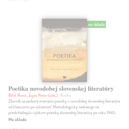
na sklade
Poetika novodobej slovenskej literatúry
Bílik René, Zajac Peter (eds.)
| Kniha
Zborník sa zaoberá zmenami poetiky v novodobej slovenskej literatúre
od klasicizmu po súčasnosť. Metodologicky nadväzuje na
predchádzajúci výskum poetiky slovenskej literatúry po roku 1945.
Na sklade