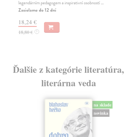
legendárním pedagogem a inspirativní osobností ...
Jak
vše
Zasielame do 12 dní
Za
18,24 €
18
18,80 €
?
18
Ďalšie z kategórie literatúra,
literárna veda
na sklade
novinka