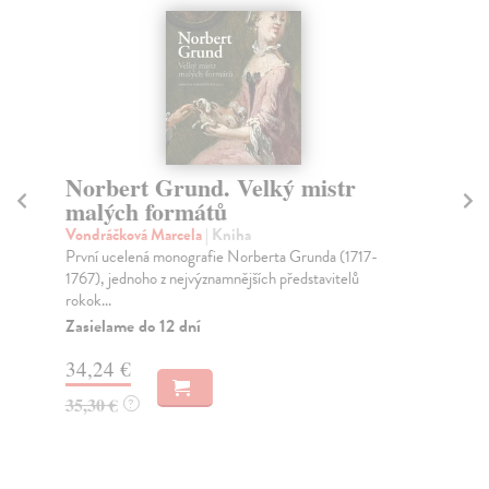
Norbert Grund. Velký mistr
U
malých formátů
Hla
Výs
Vondráčková Marcela
| Kniha
pro
První ucelená monografie Norberta Grunda (1717-
1767), jednoho z nejvýznamnějších představitelů
Za
rokok...
41
Zasielame do 12 dní
43
34,24 €
35,30 €
?