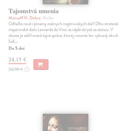
Tajomstvá umenia
Mancoff N. Debra
| Kniha
Odhaľte nové významy známych majstrovských diel! Dlho stratené
majstrovské dielo Leonarda da Vinci sa nájde skryté za stenou. V
obraze je zašifrovaná tajná správa, ktorej rozumie len vybraný okruh
ľudí.…
Do 5 dní
24,15 €
24,90 €
?