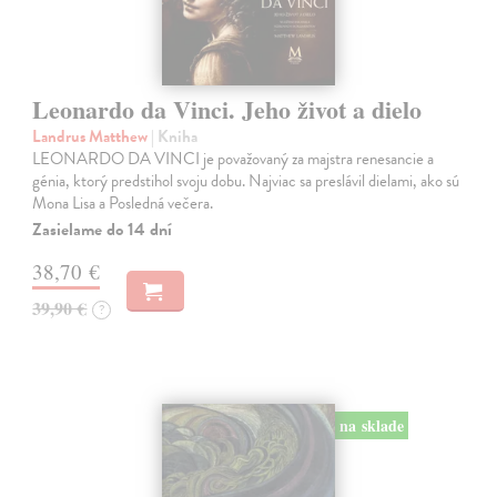
Leonardo da Vinci. Jeho život a dielo
Landrus Matthew
| Kniha
LEONARDO DA VINCI je považovaný za majstra renesancie a
génia, ktorý predstihol svoju dobu. Najviac sa preslávil dielami, ako sú
Mona Lisa a Posledná večera.
Zasielame do 14 dní
38,70 €
39,90 €
?
na sklade