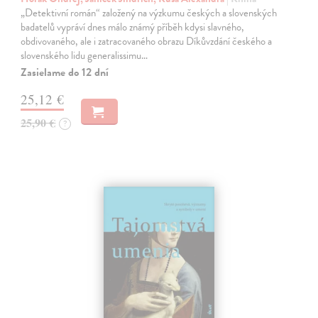
„Detektivní román“ založený na výzkumu českých a slovenských
badatelů vypráví dnes málo známý příběh kdysi slavného,
obdivovaného, ale i zatracovaného obrazu Díkůvzdání českého a
slovenského lidu generalissimu…
Zasielame do 12 dní
25,12 €
25,90 €
?