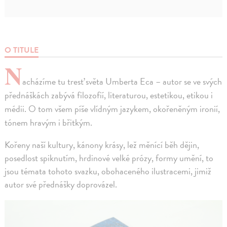
O TITULE
N
acházíme tu tresť světa Umberta Eca – autor se ve svých
přednáškách zabývá filozofií, literaturou, estetikou, etikou i
médii. O tom všem píše vlídným jazykem, okořeněným ironií,
tónem hravým i břitkým.
Kořeny naší kultury, kánony krásy, lež měnící běh dějin,
posedlost spiknutím, hrdinové velké prózy, formy umění, to
jsou témata tohoto svazku, obohaceného ilustracemi, jimiž
autor své přednášky doprovázel.