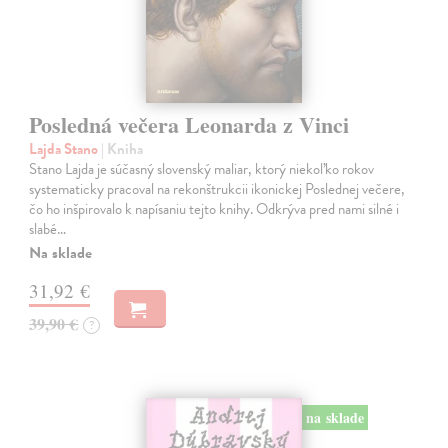
Posledná večera Leonarda z Vinci
Lajda Stano
| Kniha
Stano Lajda je súčasný slovenský maliar, ktorý niekoľko rokov
systematicky pracoval na rekonštrukcii ikonickej Poslednej večere,
čo ho inšpirovalo k napísaniu tejto knihy. Odkrýva pred nami silné i
slabé…
Na sklade
31,92 €
39,90 €
?
na sklade