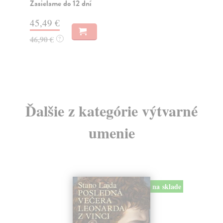
Zasielame do 12 dní
45
45,49 €
46
46,90 €
?
Ďalšie z kategórie výtvarné
umenie
na sklade