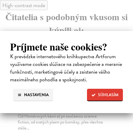
High-contrast mode
Čitatelia s podobným vkusom si
kúpili aj:
Príjmete naše cookies?
K prevádzke internetového kníhkupectva Artforum
využívame cookies slúžiace na zabezpečenie a meranie
funkčnosti, marketingové účely a zaistenie vášho
maximálneho pohodlia a spokojnosti.
NASTAVENIA
SÚHLASÍM
Dějiny legendárních zemí a míst
B
Eco Umberto
| Kniha
Ec
Od Homérových básní až po současnou science
V h
fiction, od svatých písem po komiksy, přes všechna
enu
stěže...
Za