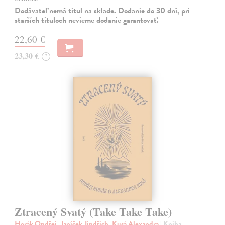
Dodávateľ nemá titul na sklade. Dodanie do 30 dní, pri
starších tituloch nevieme dodanie garantovať.
22,60 €
23,30 €
?
Ztracený Svatý (Take Take Take)
Horák Ondřej, Janíček Jindřich, Kusá Alexandra
| Kniha