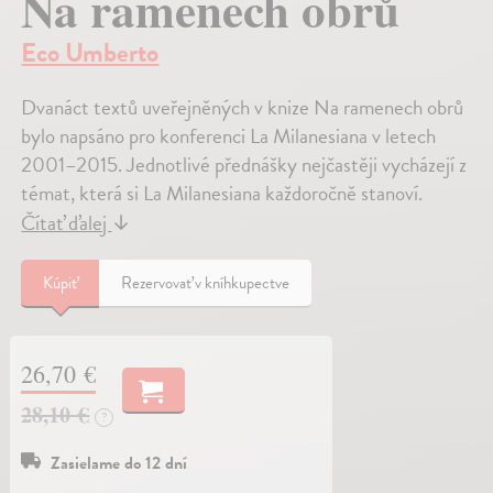
Na ramenech obrů
Eco Umberto
Dvanáct textů uveřejněných v knize Na ramenech obrů
bylo napsáno pro konferenci La Milanesiana v letech
2001–2015. Jednotlivé přednášky nejčastěji vycházejí z
témat, která si La Milanesiana každoročně stanoví.
Čítať ďalej
↓
Kúpiť
Rezervovať v kníhkupectve
26,70 €
28,10 €
?
Zasielame do 12 dní