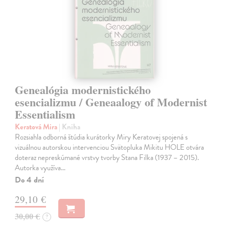
Genealógia modernistického
esencializmu / Geneaalogy of Modernist
Essentialism
Keratová Mira
| Kniha
Rozsiahla odborná štúdia kurátorky Miry Keratovej spojená s
vizuálnou autorskou intervenciou Svätopluka Mikitu HOLE otvára
doteraz nepreskúmané vrstvy tvorby Stana Filka (1937 – 2015).
Autorka využíva…
Do 4 dní
29,10 €
30,00 €
?