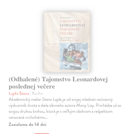
(Odhalené) Tajomstvo Leonardovej
poslednej večere
Lajda Stano
| Kniha
Akademický maliar Stano Lajda je od svojej mladosti neúnavný
výskumník života a diela slávneho autora Mony Lisy. Prichádza už so
svojou druhou knihou, ktorá je s veľkým obdivom a rešpektom
venovaná vrcholnému…
Zasielame do 14 dní