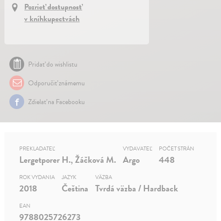
Pozrieť dostupnosť
v kníhkupectvách
Pridať do wishlistu
Odporučiť známemu
Zdielať na Facebooku
PREKLADATEĽ
VYDAVATEĽ
POČET STRÁN
Lergetporer H., Žáčková M.
Argo
448
ROK VYDANIA
JAZYK
VÄZBA
2018
Čeština
Tvrdá väzba / Hardback
EAN
9788025726273