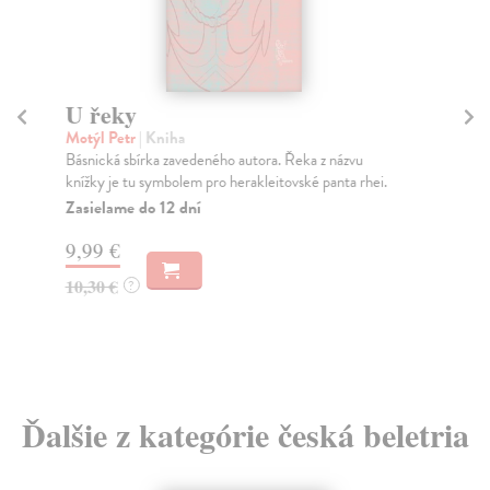
U řeky
Motýl Petr
| Kniha
Do
Básnická sbírka zavedeného autora. Řeka z názvu
p
knížky je tu symbolem pro herakleitovské panta rhei.
Ok
Zasielame do 12 dní
Mra
Ukr
9,99 €
10,30 €
?
14
Ďalšie z kategórie česká beletria