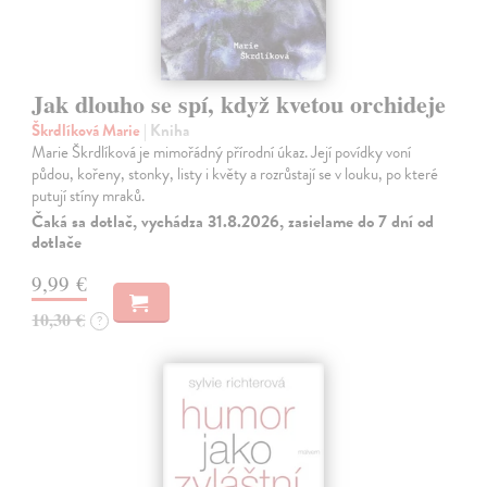
Jak dlouho se spí, když kvetou orchideje
Škrdlíková Marie
| Kniha
Marie Škrdlíková je mimořádný přírodní úkaz. Její povídky voní
půdou, kořeny, stonky, listy i květy a rozrůstají se v louku, po které
putují stíny mraků.
Čaká sa dotlač, vychádza 31.8.2026, zasielame do 7 dní od
dotlače
9,99 €
10,30 €
?