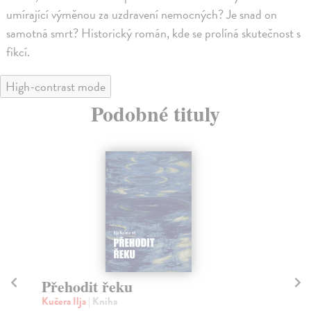
umírající výměnou za uzdravení nemocných? Je snad on
samotná smrt? Historický román, kde se prolíná skutečnost s
fikcí.
High-contrast mode
Podobné tituly
Přehodit řeku
M
Kučera Ilja
| Kniha
Mal