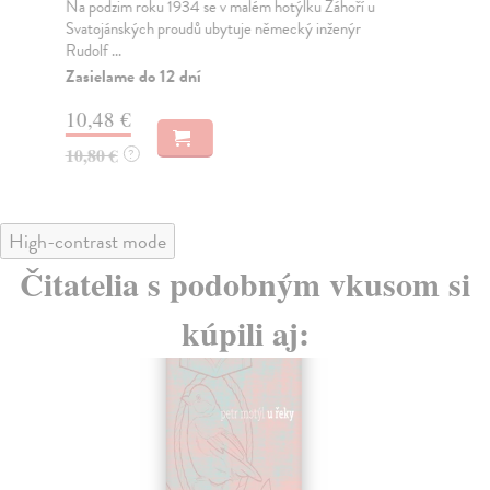
Na podzim roku 1934 se v malém hotýlku Záhoří u
Po 
Svatojánských proudů ubytuje německý inženýr
pró
Rudolf ...
Za
Zasielame do 12 dní
12
10,48 €
13
10,80 €
?
High-contrast mode
Čitatelia s podobným vkusom si
kúpili aj: