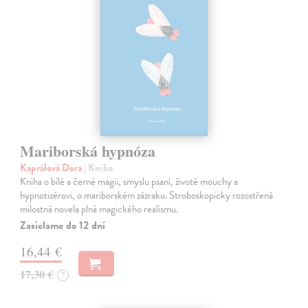
Mariborská hypnóza
Kaprálová Dora
| Kniha
Kniha o bílé a černé magii, smyslu psaní, životě mouchy a
hypnotizérovi, o mariborském zázraku. Stroboskopicky rozostřená
milostná novela plná magického realismu.
Zasielame do 12 dní
16,44 €
17,30 €
?