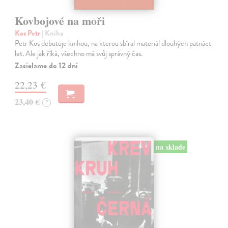
Kovbojové na moři
Kos Petr
| Kniha
Petr Kos debutuje knihou, na kterou sbíral materiál dlouhých patnáct
let. Ale jak říká, všechno má svůj správný čas.
Zasielame do 12 dní
22,23 €
23,40 €
?
na sklade