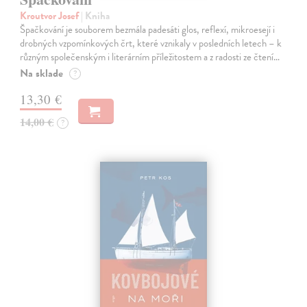
Kroutvor Josef
| Kniha
Špačkování je souborem bezmála padesáti glos, reflexí, mikroesejí i
drobných vzpomínkových črt, které vznikaly v posledních letech – k
různým společenským i literárním příležitostem a z radosti ze čtení…
Na sklade
?
13,30 €
14,00 €
?