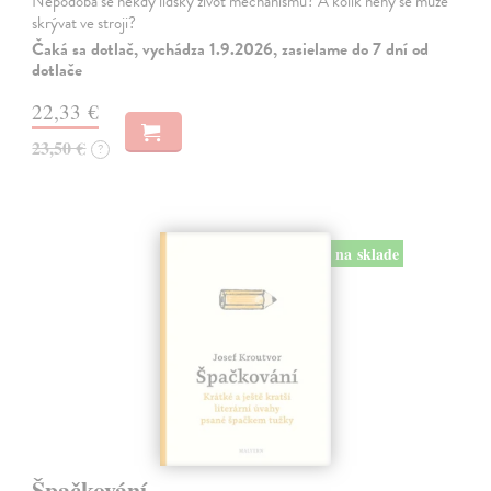
Nepodobá se někdy lidský život mechanismu? A kolik něhy se může
skrývat ve stroji?
Čaká sa dotlač, vychádza 1.9.2026, zasielame do 7 dní od
dotlače
22,33 €
23,50 €
?
na sklade
Špačkování