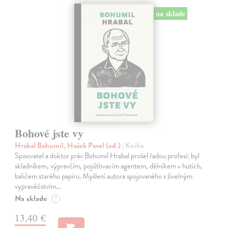
na sklade
Bohové jste vy
Hrabal Bohumil, Hošek Pavel (ed.)
| Kniha
Spisovatel a doktor práv Bohumil Hrabal prošel řadou profesí: byl
skladníkem, výpravčím, pojišťovacím agentem, dělníkem v hutích,
baličem starého papíru. Myšlení autora spojovaného s živelným
vypravěčstvím…
Na sklade
?
13,40 €