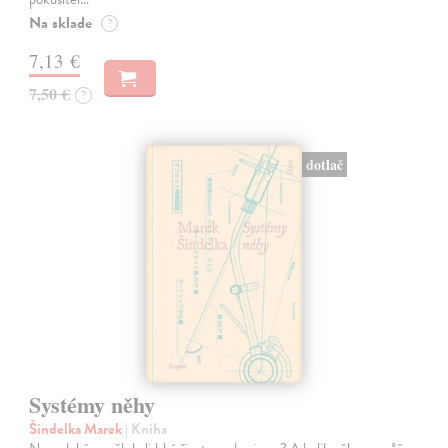
Na sklade
?
7,13 €
7,50 €
?
dotlač
Systémy něhy
Šindelka Marek
| Kniha