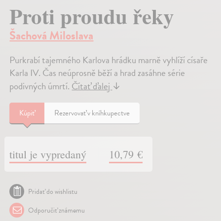
Proti proudu řeky
Šachová Miloslava
Purkrabí tajemného Karlova hrádku marně vyhlíží císaře
Karla IV. Čas neúprosně běží a hrad zasáhne série
podivných úmrtí.
Čítať ďalej
↓
Kúpiť
Rezervovať v kníhkupectve
titul je vypredaný
10,79 €
Pridať do wishlistu
Odporučiť známemu