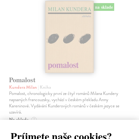
na sklade
Pomalost
Kundera Milan
| Kniha
Pomalost, chronologicky první ze čtyř románů Milana Kundery
napsaných francouzsky, vychází v českém překladu Anny
Kareninové. Vydávání Kunderových románů v českém jazyce se
uzavírá.
Na sklade
?
14,73 €
Príjmete naše cookies?