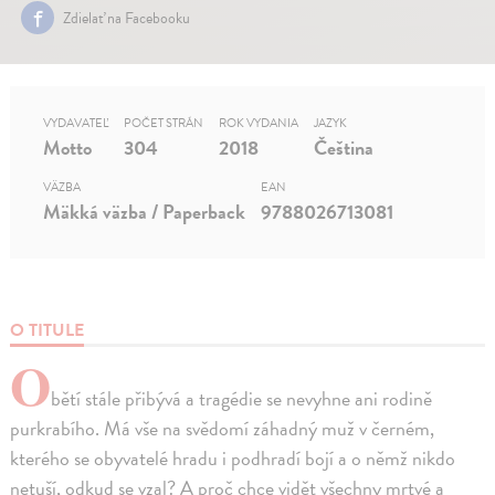
Zdielať na Facebooku
VYDAVATEĽ
POČET STRÁN
ROK VYDANIA
JAZYK
Motto
304
2018
Čeština
VÄZBA
EAN
Mäkká väzba / Paperback
9788026713081
O TITULE
O
bětí stále přibývá a tragédie se nevyhne ani rodině
purkrabího. Má vše na svědomí záhadný muž v černém,
kterého se obyvatelé hradu i podhradí bojí a o němž nikdo
netuší, odkud se vzal? A proč chce vidět všechny mrtvé a