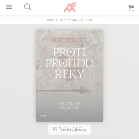
KNIHY
-
BELETRIA
-
ČESKÁ
Prečítať ukážku