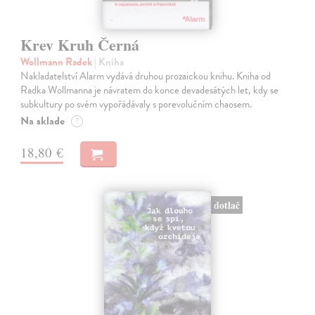
Krev Kruh Černá
Wollmann Radek
| Kniha
Nakladatelství Alarm vydává druhou prozaickou knihu. Kniha od
Radka Wollmanna je návratem do konce devadesátých let, kdy se
subkultury po svém vypořádávaly s porevolučním chaosem.
Na sklade
?
18,80 €
dotlač