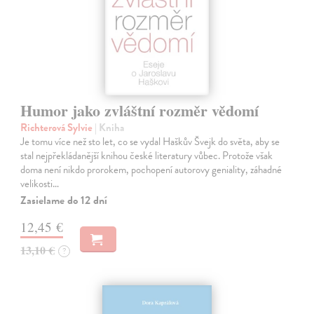
Humor jako zvláštní rozměr vědomí
Richterová Sylvie
| Kniha
Je tomu více než sto let, co se vydal Haškův Švejk do světa, aby se
stal nejpřekládanější knihou české literatury vůbec. Protože však
doma není nikdo prorokem, pochopení autorovy geniality, záhadné
velikosti…
Zasielame do 12 dní
12,45 €
13,10 €
?