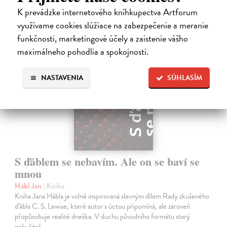
15,50 €
?
K prevádzke internetového kníhkupectva Artforum
využívame cookies slúžiace na zabezpečenie a meranie
funkčnosti, marketingové účely a zaistenie vášho
na sklade
maximálneho pohodlia a spokojnosti.
NASTAVENIA
SÚHLASÍM
S ďáblem se nebavím. Ale on se baví se
mnou
Hábl Jan
| Kniha
Kniha Jana Hábla je volně inspirovaná slavným dílem Rady zkušeného
ďábla C. S. Lewise, které autor s úctou připomíná, ale zároveň
přizpůsobuje realitě dneška. V duchu původního formátu starý
pokušitel…