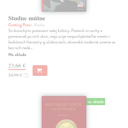
Studne mútne
Getting Peter
| Kniha
Sú ikonickými postavami našej kultúry. Postavili im sochy a
pomenovali po nich ulice, majú svoje nespochybniteľné miesto v
lexikónoch literatúry aj učebniciach, slovenské moderné umenie sa
bez nich nedá…
Na sklade
23,66 €
24,90 €
?
na sklade