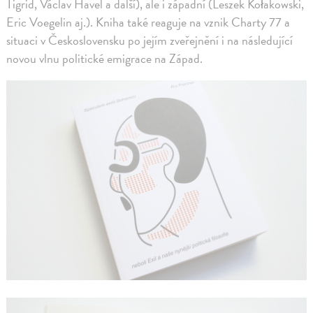
Tigrid, Václav Havel a další), ale i západní (Leszek Kołakowski,
Eric Voegelin aj.). Kniha také reaguje na vznik Charty 77 a
situaci v Československu po jejím zveřejnění i na následující
novou vlnu politické emigrace na Západ.