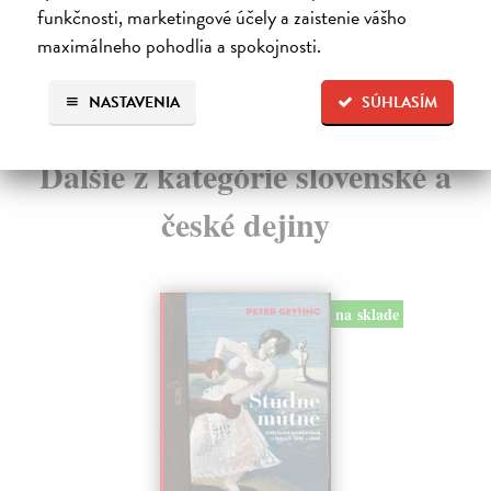
funkčnosti, marketingové účely a zaistenie vášho
9,60 €
4,
maximálneho pohodlia a spokojnosti.
9,90 €
4,
?
NASTAVENIA
SÚHLASÍM
Ďalšie z kategórie slovenské a
české dejiny
na sklade