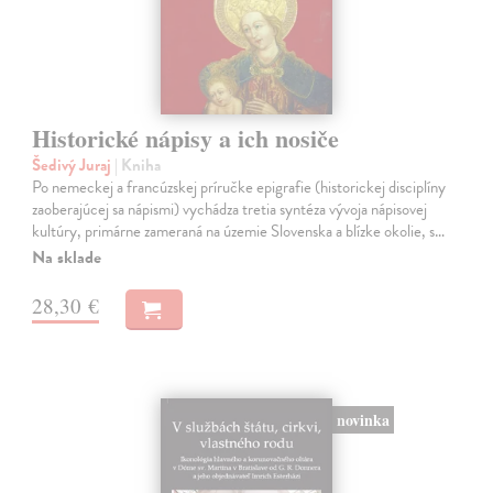
Historické nápisy a ich nosiče
Šedivý Juraj
| Kniha
Po nemeckej a francúzskej príručke epigrafie (historickej disciplíny
zaoberajúcej sa nápismi) vychádza tretia syntéza vývoja nápisovej
kultúry, primárne zameraná na územie Slovenska a blízke okolie, s…
Na sklade
28,30 €
novinka