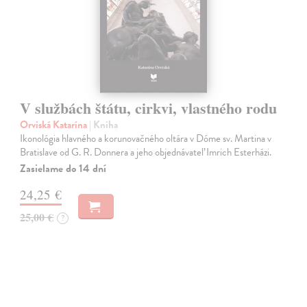
V službách štátu, cirkvi, vlastného rodu
Orviská Katarína
| Kniha
Ikonológia hlavného a korunovačného oltára v Dóme sv. Martina v
Bratislave od G. R. Donnera a jeho objednávateľ Imrich Esterházi.
Zasielame do 14 dní
24,25 €
25,00 €
?