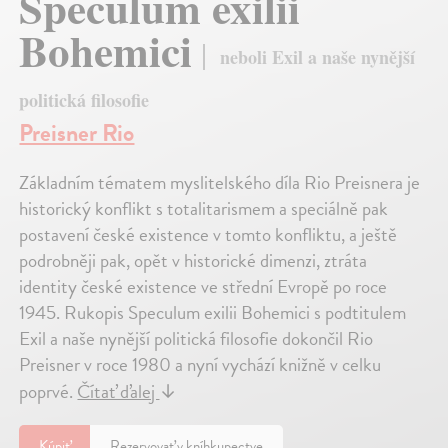
Speculum exilii
Bohemici
neboli Exil a naše nynější
politická filosofie
Preisner Rio
Základním tématem myslitelského díla Rio Preisnera je
historický konflikt s totalitarismem a speciálně pak
postavení české existence v tomto konfliktu, a ještě
podrobněji pak, opět v historické dimenzi, ztráta
identity české existence ve střední Evropě po roce
1945. Rukopis Speculum exilii Bohemici s podtitulem
Exil a naše nynější politická filosofie dokončil Rio
Preisner v roce 1980 a nyní vychází knižně v celku
poprvé.
Čítať ďalej
↓
Kúpiť
Rezervovať v kníhkupectve