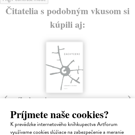
Čitatelia s podobným vkusom si
kúpili aj:
Stalin, nebo Trockij? Vražedná
Ja
rivalita moci
ví
Príjmete naše cookies?
Richter Karel
| Kniha
Ka
Teprve pád komunistických režimů a aspoň částečné
Obs
K prevádzke internetového kníhkupectva Artforum
odkrytí dosud tajných archivů a svědeckých vyjádře...
def
využívame cookies slúžiace na zabezpečenie a meranie
Zasielame do 12 dní
Za