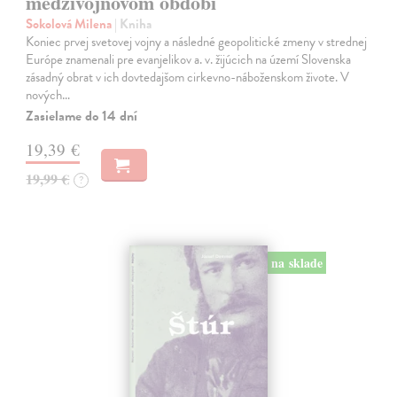
medzivojnovom období
Sokolová Milena
| Kniha
Koniec prvej svetovej vojny a následné geopolitické zmeny v strednej
Európe znamenali pre evanjelikov a. v. žijúcich na území Slovenska
zásadný obrat v ich dovtedajšom cirkevno-náboženskom živote. V
nových…
Zasielame do 14 dní
19,39 €
19,99 €
?
na sklade