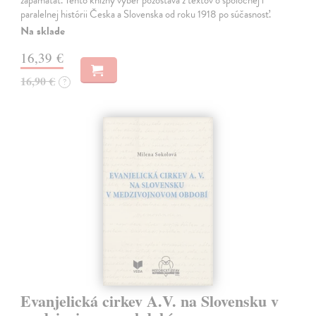
zapamätať. Tento knižný výber pozostáva z textov o spoločnej i
paralelnej histórii Česka a Slovenska od roku 1918 po súčasnosť.
Na sklade
16,39 €
16,90 €
?
Evanjelická cirkev A.V. na Slovensku v