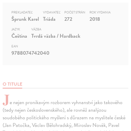
PREKLADATEĽ
VYDAVATEĽ
POČET STRÁN
ROK VYDANIA
Šprunk Karel
Triáda
272
2018
JAZYK
VÄZBA
Čeština
Tvrdá väzba / Hardback
EAN
9788074742040
O TITULE
J
e nejen pronikavým rozborem vyhnanství jako takového
(tedy nejen československého), ale rovněž analýzou
soudobého politického myšlení s důrazem na myslitele české
(Jan Patočka, Václav Bělohradský, Miroslav Novák, Pavel