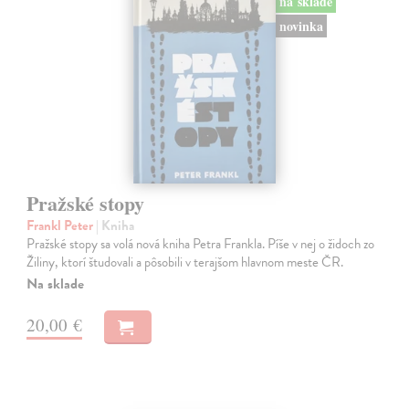
na sklade
novinka
Pražské stopy
Frankl Peter
| Kniha
Pražské stopy sa volá nová kniha Petra Frankla. Píše v nej o židoch zo
Žiliny, ktorí študovali a pôsobili v terajšom hlavnom meste ČR.
Na sklade
20,00 €