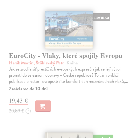
novinka
EuroCity - Vlaky, které spojily Evropu
Harák Martin, Šťáhlavský Petr
| Kniha
Jak se zrodila síť prestižních evropských expresů a jak se její vývoj
promítl do železniční dopravy v České republice? To vám přiblíží
publikace o historii evropské sítě komfortních mezinárodních vlaků,…
Zasielame do 10 dní
19,43 €
20,89 €
?