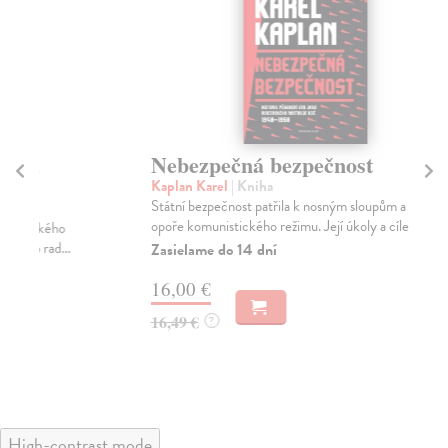
Nebezpečná bezpečnost
N
Kaplan Karel
| Kniha
Eng
Státní bezpečnost patřila k nosným sloupům a k hlavní
Vyz
opoře komunistického režimu. Její úkoly a cíle...
dev
Zasielame do 14 dní
Za
16,00 €
25
16,49 €
25
?
High-contrast mode