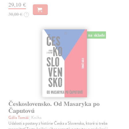
29,10 €
30,00 €
?
na sklade
Československo. Od Masaryka po
Čaputovú
Gális Tomáš
| Kniha
Udalosti a postavy z histórie Česka a Slovenska, ktoré si treba