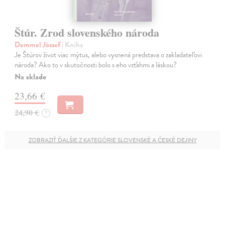
Štúr. Zrod slovenského národa
Demmel József
| Kniha
Je Štúrov život viac mýtus, alebo vysnená predstava o zakladateľovi
národa? Ako to v skutočnosti bolo s eho vzťahmi a láskou?
Na sklade
23,66 €
24,90 €
?
ZOBRAZIŤ ĎALŠIE Z KATEGÓRIE SLOVENSKÉ A ČESKÉ DEJINY