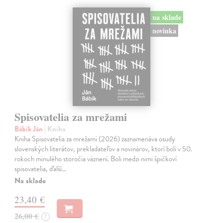
na sklade
novinka
Spisovatelia za mrežami
Bábik Ján
| Kniha
Kniha Spisovatelia za mrežami (2026) zaznamenáva osudy
slovenských literátov, prekladateľov a novinárov, ktorí boli v 50.
rokoch minulého storočia väznení. Boli medzi nimi špičkoví
spisovatelia, ďalší…
Na sklade
23,40 €
26,00 €
?