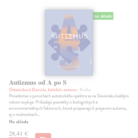
na sklade
Autizmus od A po S
Ostatníková Daniela, kolektív autorov
| Kniha
Povedomie o poruchách autistického spektra sa na Slovensku každým
rokom zvyšuje. Pribúdajú poznatky o biologických a
environmentálnych faktoroch, ktoré prispievajú k prejavom autizmu,
aj o možnostiach…
Na sklade
28,41 €