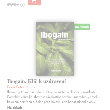
29,90 €
?
na sklade
Ibogain. Klíč k uzdravení
Frank Peter
| Kniha
Ibogain patří mezi nejsilnější látky na světě na ukončení závislostí.
Pomohl tisícům lidí zbavit se závislostina heroinu, metadonu, cracku,
kokainu, pervitinu a lécích proti bolesti, a to bez abstinenčních…
Na sklade