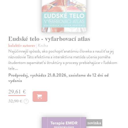
Ľudské telo - vyfarbovací atlas
kolektív autorov
| Kniha
Najúčinnejší spôsob, ako pochopiť anatómiu človeka a naučiť sa jej
názvoslovie Táto efektívna a interaktívna metóda učenia pomáha
študentom zapamätať si štruktúry a procesy prebiehajúce v ľudskom
tele.…
Predpredaj, vychádza 21.8.2026, zasielame do 12 dní od
vydania
29,61 €
32,90 €
?
novinka