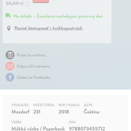
18,60 €
?
Na sklade – Zasielame nasledujúci pracovný deň
Pozrieť dostupnosť v kníhkupectvách
Pridať do wishlistu
Odporučiť známemu
Zdielať na Facebooku
VYDAVATEĽ
POČET STRÁN
ROK VYDANIA
JAZYK
Maxdorf
231
2018
Čeština
VÄZBA
EAN
Mäkká väzba / Paperback
9788073455712