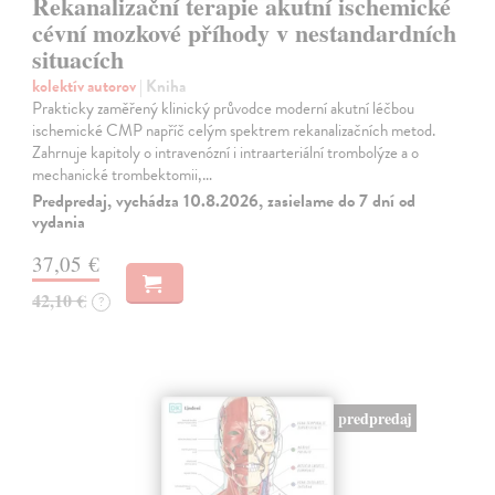
Rekanalizační terapie akutní ischemické
cévní mozkové příhody v nestandardních
situacích
kolektív autorov
| Kniha
Prakticky zaměřený klinický průvodce moderní akutní léčbou
ischemické CMP napříč celým spektrem rekanalizačních metod.
Zahrnuje kapitoly o intravenózní i intraarteriální trombolýze a o
mechanické trombektomii,…
Predpredaj, vychádza 10.8.2026, zasielame do 7 dní od
vydania
37,05 €
42,10 €
?
predpredaj