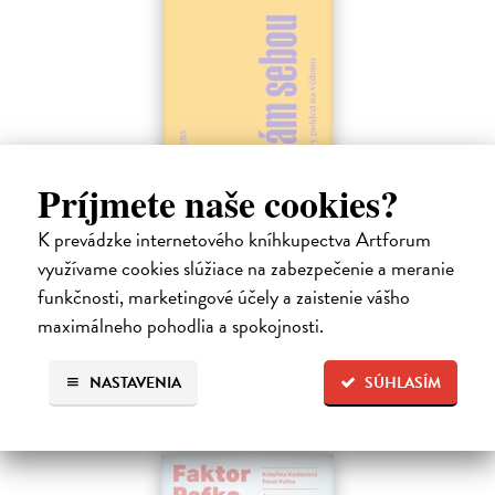
Príjmete naše cookies?
Sám sebou
Seth Anil
| Kniha
K prevádzke internetového kníhkupectva Artforum
Být sám sebou není tak jednoduché, jak se zdá. V mozku každého z
využívame cookies slúžiace na zabezpečenie a meranie
nás pracují společně miliardy neuronů a vytvářejí naše vědomé
funkčnosti, marketingové účely a zaistenie vášho
zkušenosti.
Na sklade
maximálneho pohodlia a spokojnosti.
21,47 €
NASTAVENIA
SÚHLASÍM
22,60 €
?