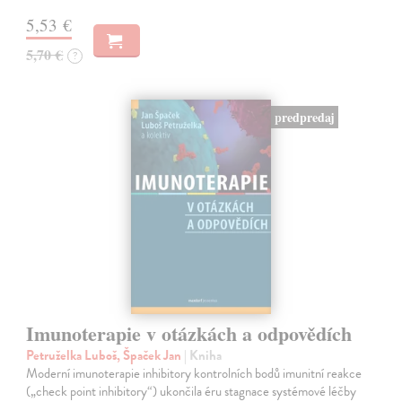
5,53 €
5,70 €
?
predpredaj
Imunoterapie v otázkách a odpovědích
Petruželka Luboš, Špaček Jan
| Kniha
Moderní imunoterapie inhibitory kontrolních bodů imunitní reakce
(„check point inhibitory“) ukončila éru stagnace systémové léčby