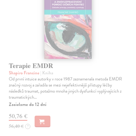
Terapie EMDR
Shapiro Francine
| Kniha
Od první intuice autorky v roce 1987 zaznamenala metoda EMDR
značný rozvoj a zařadila se mezi nejefektivnější přístupy léčby
následků traumat, potažmo mnoha jiných dysfunkcí vyplývajících z
traumatických…
Zasielame do 12 dní
50,76 €
56,40 €
?