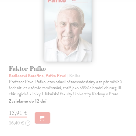
Faktor Pafko
Kadlecová Kateřina, Pafko Pavel
| Kniha
Profesor Pavel Pafko letos oslavil pětaosmdesátiny a za pár měsíců
šedesát let v témže zaměstnání, totiž jako břišní a hrudní chirurg III.
chirurgické kliniky 1. lékařské fakulty Univerzity Karlovy v Praze.…
Zasielame do 12 dní
15,91 €
16,40 €
?