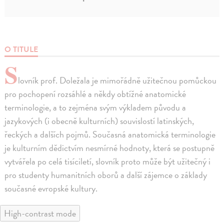
O TITULE
S
lovník prof. Doležala je mimořádně užitečnou pomůckou
pro pochopení rozsáhlé a někdy obtížné anatomické
terminologie, a to zejména svým výkladem původu a
jazykových (i obecně kulturních) souvislostí latinských,
řeckých a dalších pojmů. Současná anatomická terminologie
je kulturním dědictvím nesmírné hodnoty, která se postupně
vytvářela po celá tisíciletí, slovník proto může být užitečný i
pro studenty humanitních oborů a další zájemce o základy
současné evropské kultury.
High-contrast mode