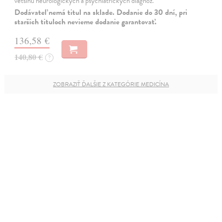
většinu neurologických a psychiatrických diagnóz.
Dodávateľ nemá titul na sklade. Dodanie do 30 dní, pri
starších tituloch nevieme dodanie garantovať.
136,58 €
140,80 €
?
ZOBRAZIŤ ĎALŠIE Z KATEGÓRIE MEDICÍNA