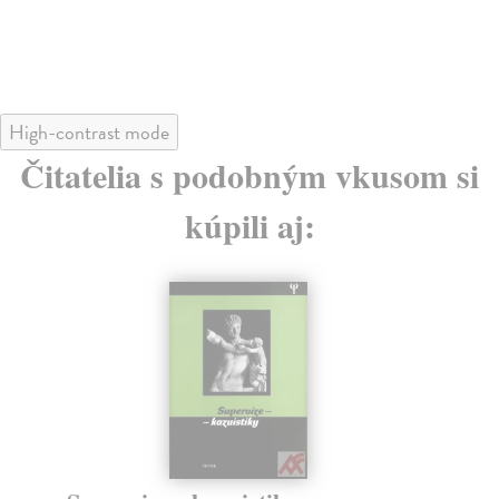
16
16
High-contrast mode
Čitatelia s podobným vkusom si
kúpili aj: