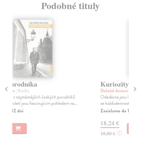
Podobné tituly
Kuriozity v medicíně
F
pů
Doležal Antonín
| Kniha
tr
Odedávna jsou lidé přitahováni událostmi vymykajícími
se každodennostem. V našich životech neustále ...
Do
Zasielame do 12 dní
Pos
aut
18,24 €
faku
Za
18,80 €
?