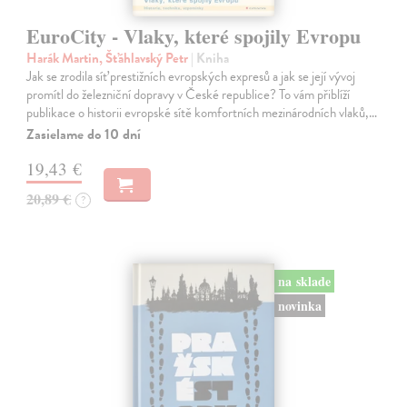
EuroCity - Vlaky, které spojily Evropu
Harák Martin, Šťáhlavský Petr
| Kniha
Jak se zrodila síť prestižních evropských expresů a jak se její vývoj
promítl do železniční dopravy v České republice? To vám přiblíží
publikace o historii evropské sítě komfortních mezinárodních vlaků,…
Zasielame do 10 dní
19,43 €
20,89 €
?
na sklade
novinka