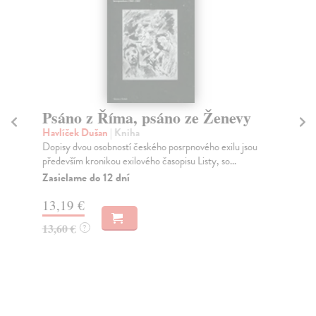
Psáno z Říma, psáno ze Ženevy
Mí
Havlíček Dušan
| Kniha
Ště
Dopisy dvou osobností českého posrpnového exilu jsou
Kdy
především kronikou exilového časopisu Listy, so...
sta
nen
Zasielame do 12 dní
Za
13,19 €
8,
13,60 €
?
8,