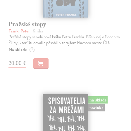
Pražské stopy
Frankl Peter
| Kniha
Pražské stopy sa volá nová kniha Petra Frankla. Píše v nej o židoch zo
Žiliny, ktorí študovali a pôsobili v terajšom hlavnom meste ČR.
Na sklade
?
20,00 €
na sklade
novinka