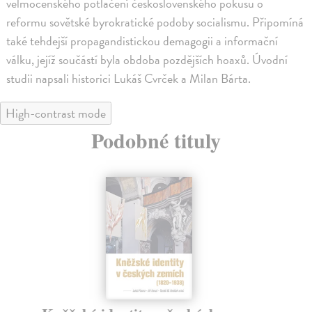
velmocenského potlačení československého pokusu o
reformu sovětské byrokratické podoby socialismu. Připomíná
také tehdejší propagandistickou demagogii a informační
válku, jejíž součástí byla obdoba pozdějších hoaxů. Úvodní
studii napsali historici Lukáš Cvrček a Milan Bárta.
High-contrast mode
Podobné tituly