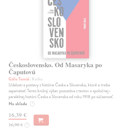
Československo. Od Masaryka po
Čaputovú
Gális Tomáš
| Kniha
Udalosti a postavy z histórie Česka a Slovenska, ktoré si treba
zapamätať. Tento knižný výber pozostáva z textov o spoločnej i
paralelnej histórii Česka a Slovenska od roku 1918 po súčasnosť.
Na sklade
?
16,39 €
16,90 €
?