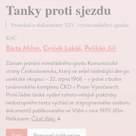
Tanky proti sjezdu
Protokol a dokumenty XIV. (vysočanského) sjezdu
KSČ
Bárta Milan
,
Cvrček Lukáš
,
Pelikán Jiří
Záznam jednání mimořádného sjezdu Komunistické
strany Československa, který se sešel následující den po
sovětské okupaci – 22. srpna 1968 – v jedné z budov
továrenského komplexu ČKD v Praze-Vysočanech.
První řádné české vydání tohoto veřejně prakticky
nedostupného textu vychází ze stejnojmenného souboru
dokumentů publikovaného ve Vídni v roce 1970 Jiřím
Pelikánem.
Čítať ďalej
↓
Kúpiť
Rezervovať v kníhkupectve