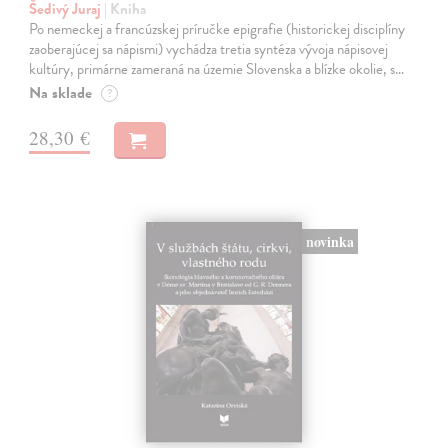
Šedivý Juraj
| Kniha
Po nemeckej a francúzskej príručke epigrafie (historickej disciplíny
zaoberajúcej sa nápismi) vychádza tretia syntéza vývoja nápisovej
kultúry, primárne zameraná na územie Slovenska a blízke okolie, s…
Na sklade
?
28,30 €
novinka