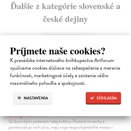
Ďalšie z kategórie slovenské a
české dejiny
na sklade
Príjmete naše cookies?
K prevádzke internetového kníhkupectva Artforum
využívame cookies slúžiace na zabezpečenie a meranie
funkčnosti, marketingové účely a zaistenie vášho
maximálneho pohodlia a spokojnosti.
NASTAVENIA
SÚHLASÍM
Studne mútne
Getting Peter
| Kniha
Sú ikonickými postavami našej kultúry. Postavili im sochy a
pomenovali po nich ulice, majú svoje nespochybniteľné miesto v