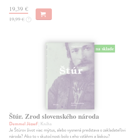
19,39 €
19,99 €
?
na sklade
Štúr. Zrod slovenského národa
Demmel József
| Kniha
Je Štúrov život viac mýtus, alebo vysnená predstava o zakladateľovi
národa? Ako to v skutočnosti bolo s eho vzťahmi a láskou?