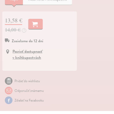
13,58 €
14,00 €
?
Zasielame do 12 dní
Pozrieť dostupnosť
v kníhkupectvách
Pridať do wishlistu
Odporučiť známemu
Zdielať na Facebooku