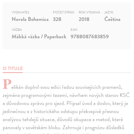
VYDAVATEĽ
POČET STRÁN
ROK VYDANIA
JAZYK
Novela Bohemica
328
2018
Čeština
VÄZBA
EAN
Mäkká väzba / Paperback
9788087683859
O TITULE
P
elikán doplnil svou edici řadou souvisejících pramenů,
zejména programovými tezemi, návrhem nových stanov KSČ
a důvodovou zprávu pro sjezd. Připsal úvod a doslov, který je
jedinečnou a z historického odstupu překvapivě přesnou
analýzou tehdejší situace, důvodů okupace a metod, které
panovaly v sovětském bloku. Zahrnuje i prognózu důsledků