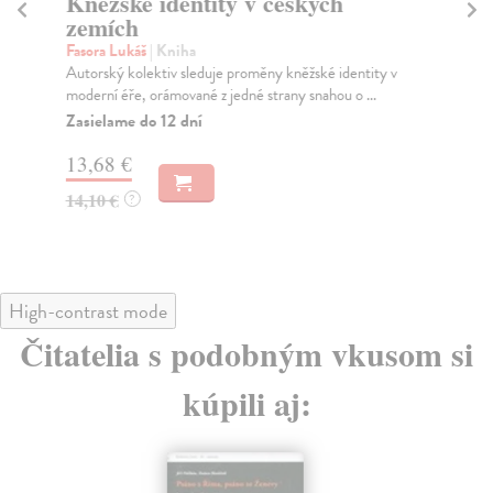
Kněžské identity v českých
St
zemích
Fas
Kni
Fasora Lukáš
| Kniha
soc
Autorský kolektiv sleduje proměny kněžské identity v
moderní éře, orámované z jedné strany snahou o ...
Do
dní
Zasielame do 12 dní
gar
13,68 €
13
14,10 €
?
14
High-contrast mode
Čitatelia s podobným vkusom si
kúpili aj: