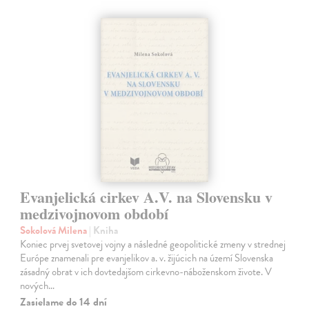
Evanjelická cirkev A.V. na Slovensku v
medzivojnovom období
Sokolová Milena
| Kniha
Koniec prvej svetovej vojny a následné geopolitické zmeny v strednej
Európe znamenali pre evanjelikov a. v. žijúcich na území Slovenska
zásadný obrat v ich dovtedajšom cirkevno-náboženskom živote. V
nových…
Zasielame do 14 dní