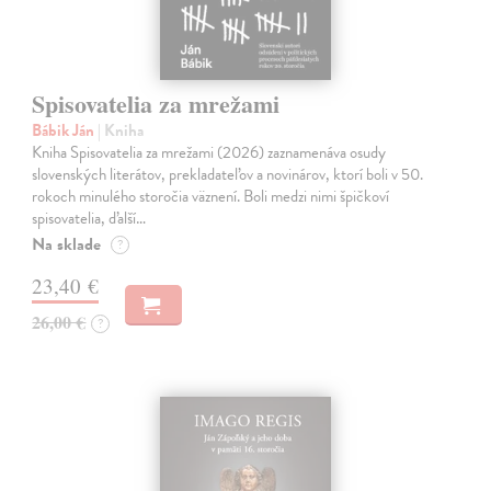
Spisovatelia za mrežami
Bábik Ján
| Kniha
Kniha Spisovatelia za mrežami (2026) zaznamenáva osudy
slovenských literátov, prekladateľov a novinárov, ktorí boli v 50.
rokoch minulého storočia väznení. Boli medzi nimi špičkoví
spisovatelia, ďalší…
Na sklade
?
23,40 €
26,00 €
?