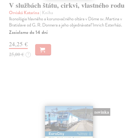
V službách štátu, cirkvi, vlastného rodu
Orviská Katarína
| Kniha
Ikonológia hlavného a korunovačného oltára v Dóme sv. Martina v
Bratislave od G. R. Donnera a jeho objednávateľ Imrich Esterházi.
Zasielame do 14 dní
24,25 €
25,00 €
?
novinka