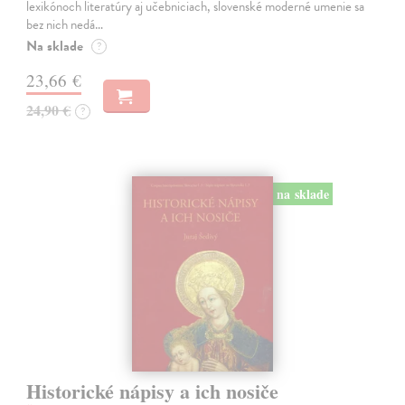
lexikónoch literatúry aj učebniciach, slovenské moderné umenie sa
bez nich nedá…
Na sklade
?
23,66 €
24,90 €
?
na sklade
Historické nápisy a ich nosiče