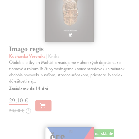
Imago regis
Kucharská Veronika
| Kniha
Obdobie bitky pri Moháči označujeme v uhorských dejinách ako
zlomové a rokom 1526 vymedzujeme koniec stredoveku a začiatok
obdobia novoveku v našom, stredoeurópskom, priestore. Napriek
dôležitosti a aj…
Zasielame do 14 dní
29,10 €
30,00 €
?
na sklade