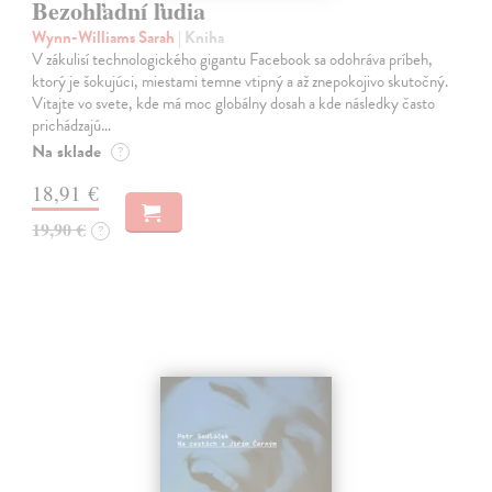
Bezohľadní ľudia
Wynn-Williams Sarah
| Kniha
V zákulisí technologického gigantu Facebook sa odohráva príbeh,
ktorý je šokujúci, miestami temne vtipný a až znepokojivo skutočný.
Vitajte vo svete, kde má moc globálny dosah a kde následky často
prichádzajú…
Na sklade
?
18,91 €
19,90 €
?