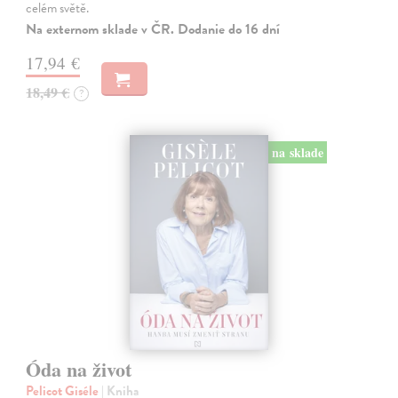
celém světě.
Na externom sklade v ČR. Dodanie do 16 dní
17,94 €
18,49 €
?
na sklade
Óda na život
Pelicot Giséle
| Kniha