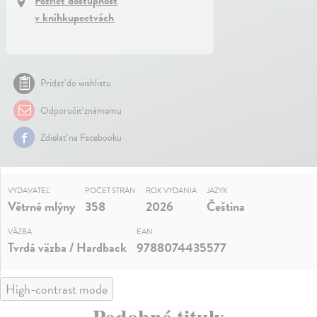
Pozrieť dostupnosť
v kníhkupectvách
Pridať do wishlistu
Odporučiť známemu
Zdielať na Facebooku
VYDAVATEĽ
POČET STRÁN
ROK VYDANIA
JAZYK
Větrné mlýny
358
2026
Čeština
VÄZBA
EAN
Tvrdá väzba / Hardback
9788074435577
High-contrast mode
Podobné tituly