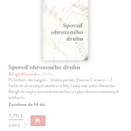
Spoveď ohrozeného druhu
Balogh Alexander
| Kniha
Po knihách Ján Langoš – Strážca pamäti, Etienne Cornevin – Z
Paríža do slovenských ateliérov a Môj český snár siahol Alexander
Balogh do svojho novinárskeho archívu a výber žánrovo rozmanitých
krátkych…
Zasielame do 14 dní
5,70 €
6,00 €
?