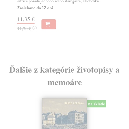
neobyčejnými?) lidmi z blízkého okolí. Možná některé
jse
postavy z...
Za
Zasielame do 12 dní
12
10,96 €
13
11,30 €
?
Ďalšie z kategórie životopisy a
memoáre
na sklade