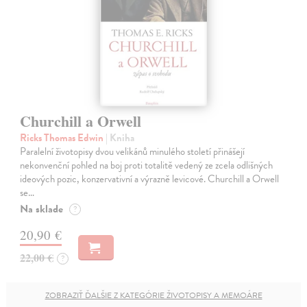
Churchill a Orwell
Ricks Thomas Edwin
| Kniha
Paralelní životopisy dvou velikánů minulého století přinášejí
nekonvenční pohled na boj proti totalitě vedený ze zcela odlišných
ideových pozic, konzervativní a výrazně levicové. Churchill a Orwell
se…
Na sklade
?
20,90 €
22,00 €
?
ZOBRAZIŤ ĎALŠIE Z KATEGÓRIE ŽIVOTOPISY A MEMOÁRE