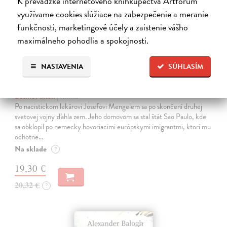
K prevádzke internetového kníhkupectva Artforum
využívame cookies slúžiace na zabezpečenie a meranie
funkčnosti, marketingové účely a zaistenie vášho
maximálneho pohodlia a spokojnosti.
NASTAVENIA
SÚHLASÍM
Tropické Bavorsko
Betina Anton
| Kniha
Po nacistickom lekárovi Josefovi Mengelem sa po skončení druhej
svetovej vojny zľahla zem. Jeho domovom sa stal štát Sao Paulo, kde
sa obklopil po nemecky hovoriacimi európskymi imigrantmi, ktorí mu
ochotne…
Na sklade
?
19,30 €
20,32 €
?