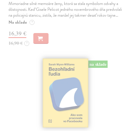
Mimoriadne silné memoáre ženy, ktorá sa stala symbolom odvahy a
dôstojnosti. Keď Gisele Pelicot jedného novembrového dňa predvolali
na policajnú stanicu, zistila, že manžel jej takmer desať rokov tajne…
Na sklade
?
16,39 €
16,90 €
?
na sklade