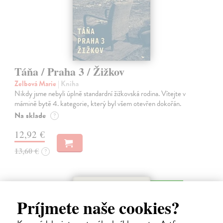
Táňa / Praha 3 / Žižkov
Zelbová Marie
| Kniha
Nikdy jsme nebyli úplně standardní žižkovská rodina. Vítejte v
mámině bytě 4. kategorie, který byl všem otevřen dokořán.
Na sklade
?
12,92 €
13,60 €
?
na sklade
Príjmete naše cookies?