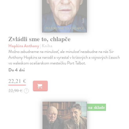
Zvládli sme to, chlapče
Hopkins Anthony
| Kniha
Možno zabudneme na minulosť, ale minulosť nezabudne na nás Sir
Anthony Hopkins sa narodil a vyrastal v krízových a vojnových časoch
vo waleskom oceliarskom mestečku Port Talbot.
Do 4 dní
22,21 €
22,90 €
?
na sklade