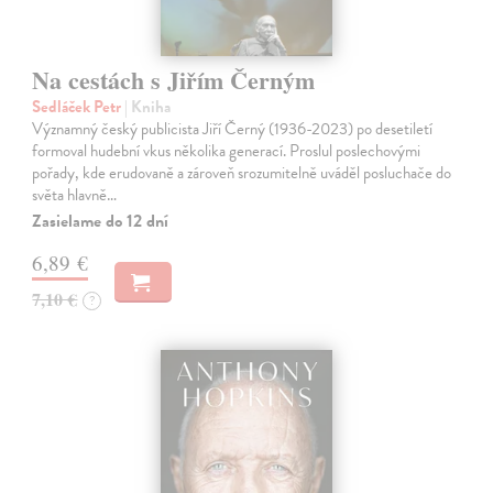
Na cestách s Jiřím Černým
Sedláček Petr
| Kniha
Významný český publicista Jiří Černý (1936-2023) po desetiletí
formoval hudební vkus několika generací. Proslul poslechovými
pořady, kde erudovaně a zároveň srozumitelně uváděl posluchače do
světa hlavně…
Zasielame do 12 dní
6,89 €
7,10 €
?