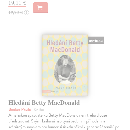
19,11 €
19,70 €
?
novinka
Hledání Betty MacDonald
Becker Paula
| Kniha
Americkou spisovatelku Betty MacDonald není třeba dlouze
představovat. Svými knihami nabitými osobními příhodami a
svérázným smyslem pro humor si získala několik generací čtenářů po