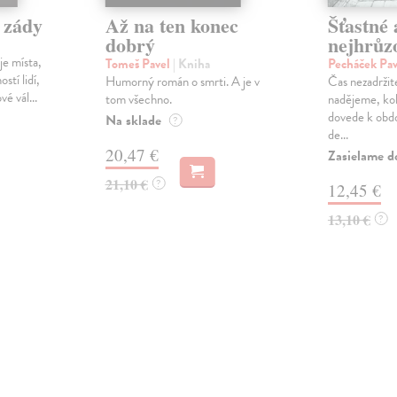
 zády
Až na ten konec
Šťastné 
dobrý
nejhrůzo
je místa,
Tomeš Pavel
| Kniha
Pecháček Pav
stí lidí,
Humorný román o smrti. A je v
Čas nezadržite
vé vál...
tom všechno.
nadějeme, kol
dovede k obdo
Na sklade
?
de...
20,47 €
Zasielame d
21,10 €
?
12,45 €
13,10 €
?