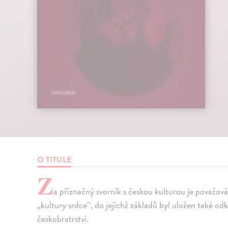
O TITULE
Z
a příznačný svorník s českou kulturou je považován
„kultury srdce“, do jejíchž základů byl uložen také o
českobratrství.