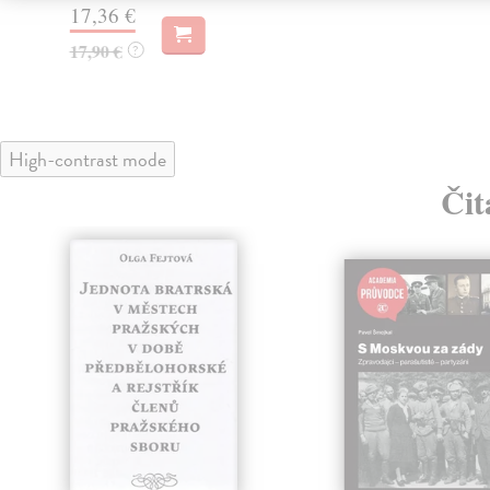
17,36 €
17,90 €
?
High-contrast mode
Čit