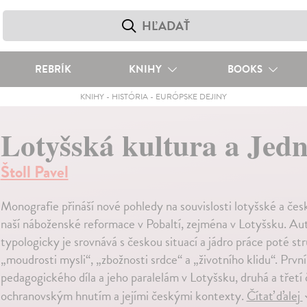
REBRÍK
KNIHY
BOOKS
KNIHY
-
HISTÓRIA
-
EURÓPSKE DEJINY
Lotyšská kultura a Jedn
Štoll Pavel
Monografie přináší nové pohledy na souvislosti lotyšské a česk
naší náboženské reformace v Pobaltí, zejména v Lotyšsku. Auto
typologicky je srovnává s českou situací a jádro práce poté
„moudrosti mysli“, „zbožnosti srdce“ a „životního klidu“. Prv
pedagogického díla a jeho paralelám v Lotyšsku, druhá a třetí č
ochranovským hnutím a jejími českými kontexty.
Čítať ďalej