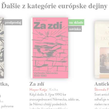
Ďalšie z kategórie európske dejiny
predpredaj
na sklade
novinka
tka,
Za zdí
Antic
Hoyer Katja
| Kniha
Škvrnda F
u
Když došlo 3. října 1990 ke
Svet anti
znovusjednocení Německa, zdálo se,
odhaľuje n
iha
že Němci chtějí posledních
nielen na 
ľ, pohroma