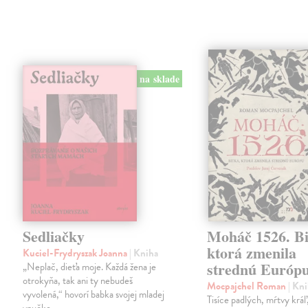
na sklade
Sedliačky
Moháč 1526. Bi
ktorá zmenila
Kuciel-Frydryszak Joanna
| Kniha
strednú Európ
„Neplač, dieťa moje. Každá žena je
otrokyňa, tak ani ty nebudeš
Mocpajchel Roman
| Kn
vyvolená,“ hovorí babka svojej mladej
Tisíce padlých, mŕtvy krá