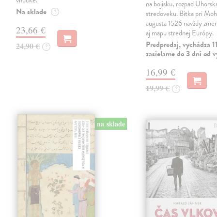
vnučke.
na bojisku, rozpad Uhorsk
Na sklade
?
stredoveku. Bitka pri Moh
augusta 1526 navždy zmeni
23,66 €
aj mapu strednej Európy.
Predpredaj, vychádza 1
24,90 €
?
zasielame do 3 dní od 
16,99 €
19,99 €
?
na sklade