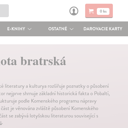
0 ks
E-KNIHY
OSTATNÉ
DAROVACIE KARTY
ota bratrská
é literatury a kulturya rozšiřuje poznatky o působení
r nejprve shrnuje základní historická fakta o Pobaltí,
 strukturuje podle Komenského programu nápravy
ní část je věnována zvláště působení Komenského
ást se zabývá lotyšskou literaturou související s
↓