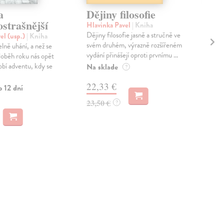
a
Dějiny filosofie
De
strašnější
ob
Hlavinka Pavel
| Kniha
Dějiny filosofie jasně a stručně ve
el (usp.)
| Kniha
Bar
svém druhém, výrazně rozšířeném
lně uhání, a než se
Dis
vydání přinášejí oproti prvnímu ...
oběh roku nás opět
evro
bí adventu, kdy se
stol
Na sklade
?
před
22,33 €
o 12 dní
Na 
23,50 €
?
19
20,