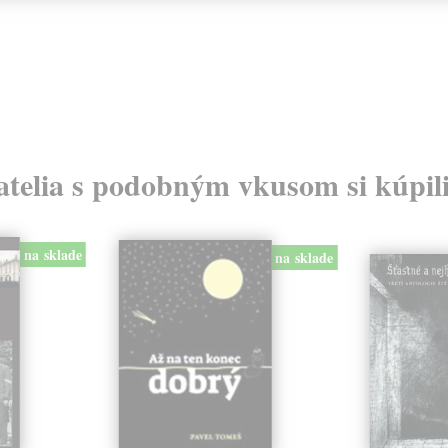
atelia s podobným vkusom si kúpili
na sklade
na sklade