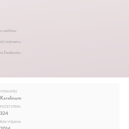
o wishlistu
čiť známemu
 na Facebooku
VYDAVATEĽ
Karolinum
POČET STRÁN
324
ROK VYDANIA
2014