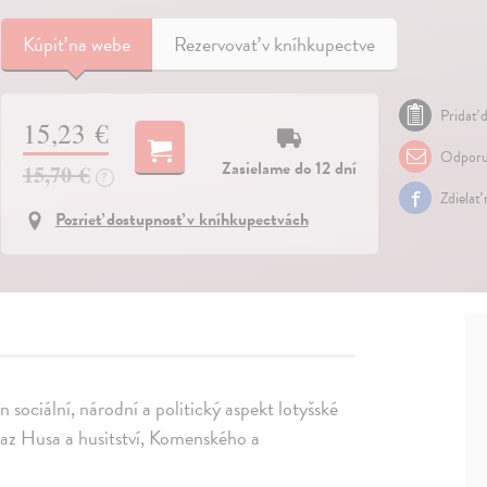
Kúpiť
na webe
Rezervovať v kníhkupectve
Pridať d
15,23 €
Odporu
Zasielame do 12 dní
15,70 €
?
Zdielať
Pozrieť dostupnosť v kníhkupectvách
 sociální, národní a politický aspekt lotyšské
dkaz Husa a husitství, Komenského a