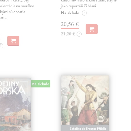
oúrovni (štát). Jej
kulturně-historickou studií, stejně
orientácia na morálne
jako reportáží či básní.
kými sú cnosť a
Na sklade
?
osť,…
20,56 €
21,20 €
?
€
?
na sklade