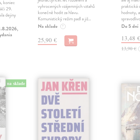
jednačtyřicet let rozdělení a
ale aj makr
a, koniec
vyhrocených vzájemných vztahů
praktická 
áči 29.
konečně hodit za hlavu.
hodnoty, a
la dejiny
Komunistický režim padl a již…
spravodliv
Na sklade
Do 5 dní
?
1.8.2026,
vydania
13,48 
25,90 €
13,90 €
na sklade