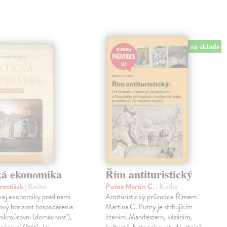
na sklade
ká ekonomika
Řím antituristický
rantišek
| Kniha
Putna Martin C.
| Kniha
ckej ekonomiky pred nami
Antituristický průvodce Římem
ový horizont hospodárenia
Martina C. Putny je strhujícím
mikroúrovni (domácnosť),
čtením. Manifestem, kázáním,