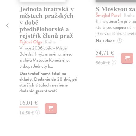
Jednota bratrská v
S Moskvou za
městech pražských
Šmejkal Pavel
| Kniha
v době
Kniha čtenářům přibližu
předbělohorské a
která jsou spojena s činno
již se v době druhé světo
rejstřík členů praž
Na sklade
?
Fejtová Olga
| Kniha
V roce 2006 došlo v Mladé
54,71 €
Boleslavi k významnému nálezu
i
archivu Matouše Konečného,
56,40 €
?
biskupa Jednoty b...
Dodávateľ nemá titul na
sklade. Dodanie do 30 dní, pri
starších tituloch nevieme
dodanie garantovať.
16,01 €
16,50 €
?