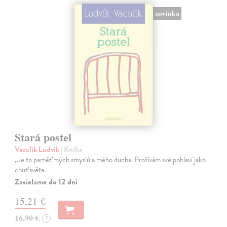
novinka
Stará postel
Vaculík Ludvík
| Kniha
„Je to paměť mých smyslů a mého ducha. Prožívám své pohlaví jako
chuť světa.
Zasielame do 12 dní
15,21 €
16,90 €
?