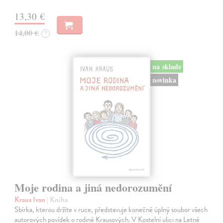
13,30 €
14,00 €
?
na sklade
novinka
Moje rodina a jiná nedorozumění
Kraus Ivan
| Kniha
Sbírka, kterou držíte v ruce, představuje konečně úplný soubor všech
autorových povídek o rodině Krausových. V Kostelní ulici na Letné