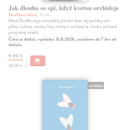
Jak dlouho se spí, když kvetou orchideje
Škrdlíková Marie
| Kniha
Marie Škrdlíková je mimořádný přírodní úkaz. Její povídky voní
půdou, kořeny, stonky, listy i květy a rozrůstají se v louku, po které
putují stíny mraků.
Čaká sa dotlač, vychádza 31.8.2026, zasielame do 7 dní od
dotlače
9,99 €
10,30 €
?
novinka