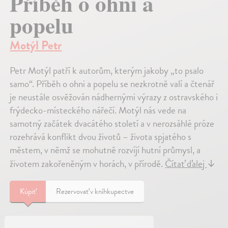
Příběh o ohni a
popelu
Motýl Petr
Petr Motýl patří k autorům, kterým jakoby „to psalo
samo“. Příběh o ohni a popelu se nezkrotně valí a čtenář
je neustále osvěžován nádhernými výrazy z ostravského i
frýdecko-místeckého nářečí. Motýl nás vede na
samotný začátek dvacátého století a v nerozsáhlé próze
rozehrává konflikt dvou životů – života spjatého s
městem, v němž se mohutně rozvíjí hutní průmysl, a
životem zakořeněným v horách, v přírodě.
Čítať ďalej
↓
Kúpiť
Rezervovať v kníhkupectve