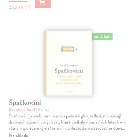
23,50 €
?
na sklade
Špačkování
Kroutvor Josef
| Kniha
Špačkování je souborem bezmála padesáti glos, reflexí, mikroesejí i
drobných vzpomínkových črt, které vznikaly v posledních letech – k
různým společenským i literárním příležitostem a z radosti ze čtení…
Na sklade