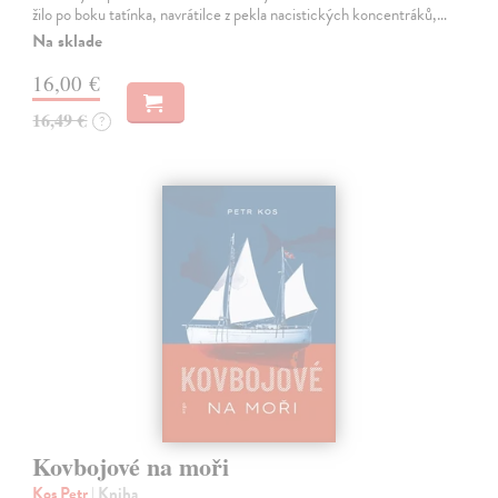
žilo po boku tatínka, navrátilce z pekla nacistických koncentráků,…
Na sklade
16,00 €
16,49 €
?
Kovbojové na moři
Kos Petr
| Kniha