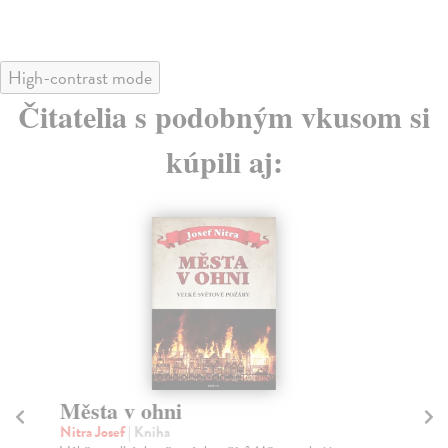
High-contrast mode
Čitatelia s podobným vkusom si
kúpili aj:
Města v ohni
Po
Nitra Josef
| Kniha
Qu