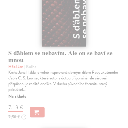
S ďáblem se nebavím. Ale on se baví se
mnou
Hábl Jan
| Kniha
Kniha Jana Hábla je volně inspirovaná slavným dílem Rady zkušeného
ďábla C. S. Lewise, které autor s úctou připomíná, ale zároveň
přizpůsobuje realitě dneška. V duchu původního formátu starý
pokušitel…
Na sklade
7,13 €
7,50 €
?