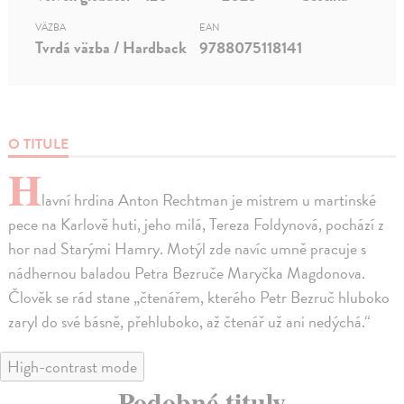
VÄZBA
EAN
Tvrdá väzba / Hardback
9788075118141
O TITULE
H
lavní hrdina Anton Rechtman je mistrem u martinské
pece na Karlově huti, jeho milá, Tereza Foldynová, pochází z
hor nad Starými Hamry. Motýl zde navíc umně pracuje s
nádhernou baladou Petra Bezruče Maryčka Magdonova.
Člověk se rád stane „čtenářem, kterého Petr Bezruč hluboko
zaryl do své básně, přehluboko, až čtenář už ani nedýchá.“
High-contrast mode
Podobné tituly