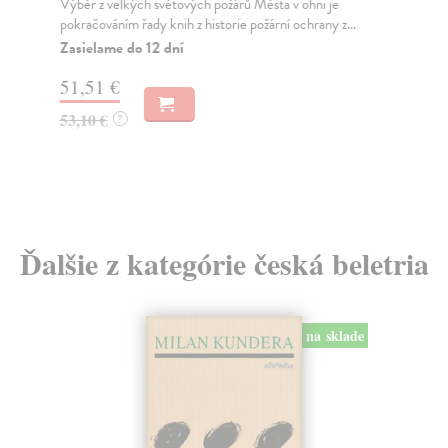
Výběr z velkých světových požárů Města v ohni je
Irs
pokračováním řady knih z historie požární ochrany z...
poč
Zasielame do 12 dní
Za
51,51 €
12
53,10 €
12
?
Ďalšie z kategórie česká beletria
na sklade