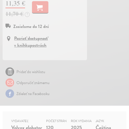
11,35 €
11,70 €
?
Zasielame do 12 dní
Pozrieť dostupnosť
v kníhkupectvách
Pridať do wishlistu
Odporučiť známemu
Zdielať na Facebooku
VYDAVATEĽ
POČET STRÁN
ROK VYDANIA
JAZYK
Volvox globator
120
2025
Čeština