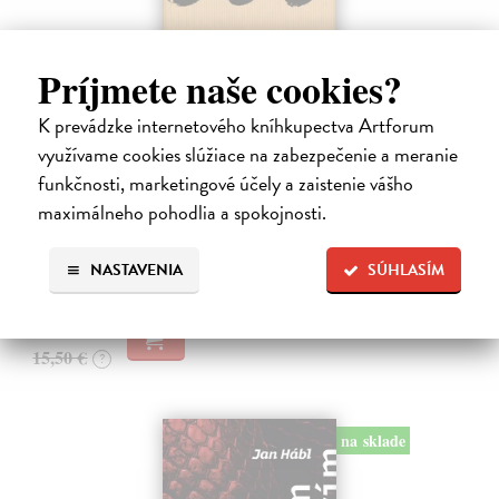
Príjmete naše cookies?
K prevádzke internetového kníhkupectva Artforum
Pomalost
využívame cookies slúžiace na zabezpečenie a meranie
Kundera Milan
| Kniha
funkčnosti, marketingové účely a zaistenie vášho
Pomalost, chronologicky první ze čtyř románů Milana Kundery
napsaných francouzsky, vychází v českém překladu Anny
maximálneho pohodlia a spokojnosti.
Kareninové. Vydávání Kunderových románů v českém jazyce se
uzavírá.
NASTAVENIA
SÚHLASÍM
Na sklade
14,73 €
15,50 €
?
na sklade