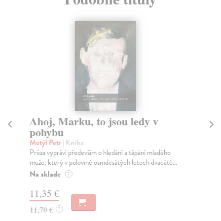
Ahoj, Marku, to jsou ledy v
T
pohybu
Mo
Mot
Motýl Petr
| Kniha
Děj
Próza vypráví především o hledání a tápání mladého
Haš
muže, který v polovině osmdesátých letech dvacáté...
Za
Na sklade
?
13
11,35 €
14
11,70 €
?