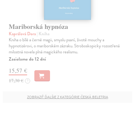
Mariborská hypnóza
Kaprálová Dora
| Kniha
Kniha o bílé a černé magii, smyslu psaní, životě mouchy a
hypnotizérovi, o mariborském zázraku. Stroboskopicky rozostřená
milostná novela plná magického realismu.
Zasielame do 12 dní
15,57 €
17,30 €
?
ZOBRAZIŤ ĎALŠIE Z KATEGÓRIE ČESKÁ BELETRIA