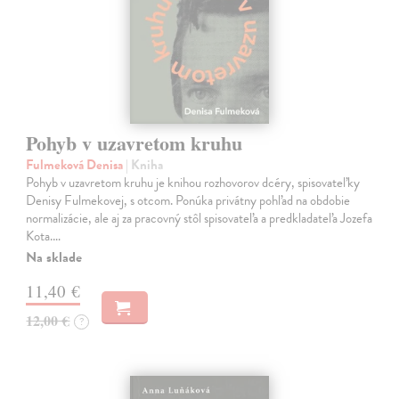
Pohyb v uzavretom kruhu
Fulmeková Denisa
| Kniha
Pohyb v uzavretom kruhu je knihou rozhovorov dcéry, spisovateľky
Denisy Fulmekovej, s otcom. Ponúka privátny pohľad na obdobie
normalizácie, ale aj za pracovný stôl spisovateľa a predkladateľa Jozefa
Kota.…
Na sklade
11,40 €
12,00 €
?