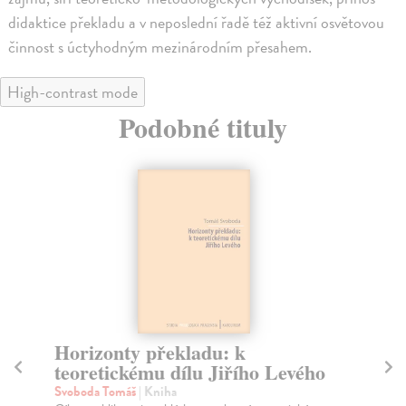
didaktice překladu a v neposlední řadě též aktivní osvětovou
činnost s úctyhodným mezinárodním přesahem.
High-contrast mode
Podobné tituly
Umění překladu
Ji
če
Levý Jiří
| Kniha
Již čtvrté vydání dosud nepřekonané práce české
Fi