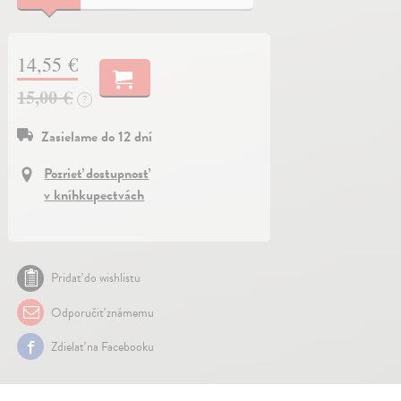
14,55 €
15,00 €
?
Zasielame do 12 dní
Pozrieť dostupnosť
v kníhkupectvách
Pridať do wishlistu
Odporučiť známemu
Zdielať na Facebooku