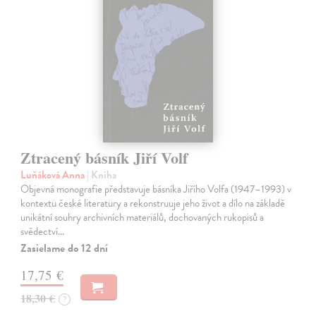
Ztracený básník Jiří Volf
Luňáková Anna
| Kniha
Objevná monografie představuje básníka Jiřího Volfa (1947–1993) v
kontextu české literatury a rekonstruuje jeho život a dílo na základě
unikátní souhry archivních materiálů, dochovaných rukopisů a
svědectví…
Zasielame do 12 dní
17,75 €
18,30 €
?