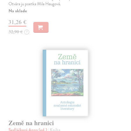
Otvára ju poetka Mila Haugová.
Na sklade
31,26 €
32,90 €
?
Země na hranici
Sedláčková Anna (ed.)
| Kniha