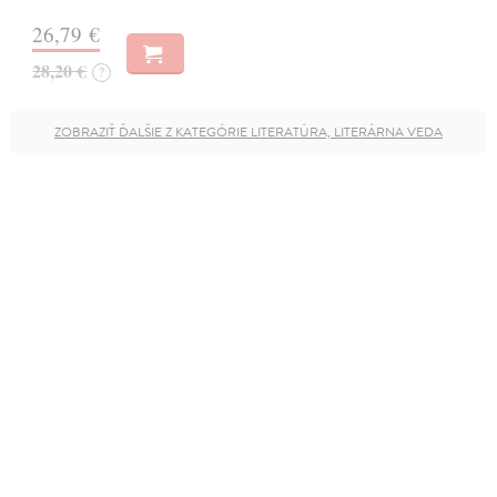
26,79 €
28,20 €
?
ZOBRAZIŤ ĎALŠIE Z KATEGÓRIE LITERATÚRA, LITERÁRNA VEDA