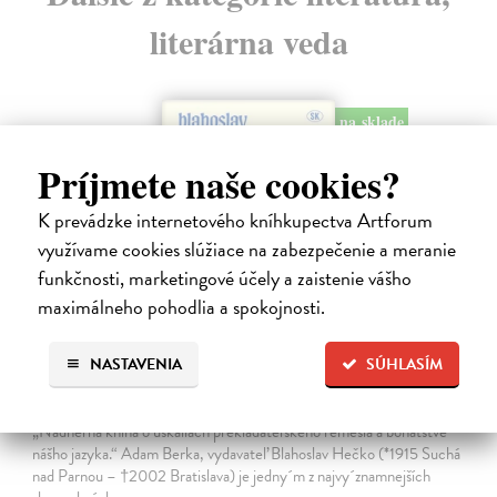
literárna veda
na sklade
novinka
Príjmete naše cookies?
K prevádzke internetového kníhkupectva Artforum
využívame cookies slúžiace na zabezpečenie a meranie
funkčnosti, marketingové účely a zaistenie vášho
maximálneho pohodlia a spokojnosti.
NASTAVENIA
SÚHLASÍM
Dobrodružstvo prekladu
Hečko Blahoslav
| Kniha
„Nádherná kniha o úskaliach prekladateľského remesla a bohatstve
nášho jazyka.“ Adam Berka, vydavateľ Blahoslav Hečko (*1915 Suchá
nad Parnou – †2002 Bratislava) je jedny´m z najvy´znamnejších