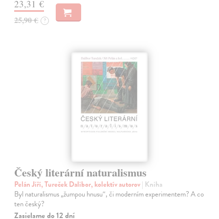
23,31 €
25,90 €
?
Český literární naturalismus
Pelán Jiří, Tureček Dalibor, kolektív autorov
| Kniha
Byl naturalismus „žumpou hnusu“, či moderním experimentem? A co
ten český?
Zasielame do 12 dní