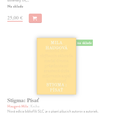
slovensky´ch,…
Na sklade
25,00 €
na sklade
Stigma: Písať
Haugová Mila
| Kniha
Nová edícia bibliofílií SLC je o písaní píšucich autorov a autoriek.