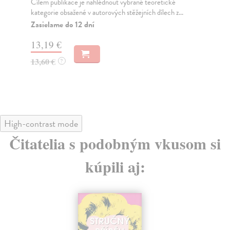
teorie překladu, na které vyrůstaly generace překlad...
Mon
Jiř
Zasielame do 12 dní
Za
22,60 €
13
23,30 €
?
13
High-contrast mode
Čitatelia s podobným vkusom si
kúpili aj: