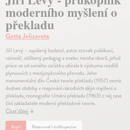
moderního myšlení o
překladu
Getta Jelizaveta
Jiří Levý – zapálený badatel, autor stovek publikací,
vizionář, oblíbený pedagog a znalec mnoha oborů, jehož
práce se od samého začátku ubírala k výzkumu rozdílů
plynoucích z mezijazykového převodu. Jeho
monumentální dílo České teorie překladu (1957) nemá
dodnes obdoby v mapování národních dějin myšlení o
překladu, monografie Umění překladu (1963) z něj zase
činí zakladatele moderní překladové teorie.
Čítať ďalej
↓
Kúpiť
Rezervovať v kníhkupectve