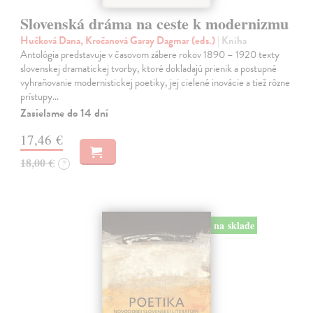
Slovenská dráma na ceste k modernizmu
Hučková Dana, Kročanová Garay Dagmar (eds.)
| Kniha
Antológia predstavuje v časovom zábere rokov 1890 – 1920 texty
slovenskej dramatickej tvorby, ktoré dokladajú prienik a postupné
vyhraňovanie modernistickej poetiky, jej cielené inovácie a tiež rôzne
prístupy…
Zasielame do 14 dní
17,46 €
18,00 €
?
na sklade