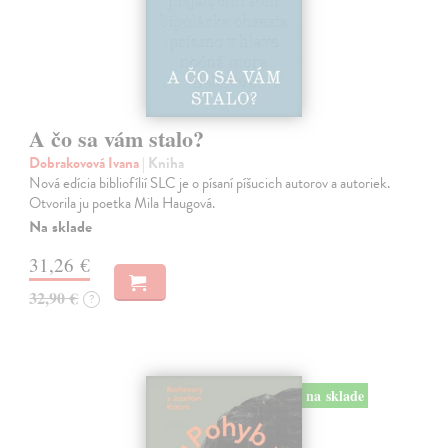
A čo sa vám stalo?
Dobrakovová Ivana
| Kniha
Nová edícia bibliofílií SLC je o písaní píšucich autorov a autoriek.
Otvorila ju poetka Mila Haugová.
Na sklade
31,26 €
32,90 €
?
na sklade