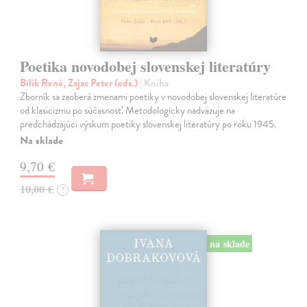
Poetika novodobej slovenskej literatúry
Bílik René, Zajac Peter (eds.)
| Kniha
Zborník sa zaoberá zmenami poetiky v novodobej slovenskej literatúre
od klasicizmu po súčasnosť. Metodologicky nadväzuje na
predchádzajúci výskum poetiky slovenskej literatúry po roku 1945.
Na sklade
9,70 €
10,00 €
?
na sklade