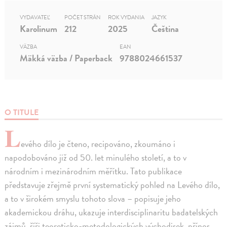
VYDAVATEĽ
POČET STRÁN
ROK VYDANIA
JAZYK
Karolinum
212
2025
Čeština
VÄZBA
EAN
Mäkká väzba / Paperback
9788024661537
O TITULE
L
evého dílo je čteno, recipováno, zkoumáno i
napodobováno již od 50. let minulého století, a to v
národním i mezinárodním měřítku. Tato publikace
představuje zřejmě první systematický pohled na Levého dílo,
a to v širokém smyslu tohoto slova – popisuje jeho
akademickou dráhu, ukazuje interdisciplinaritu badatelských
zájmů, šíři teoreticko-metodologických východisek, přínos