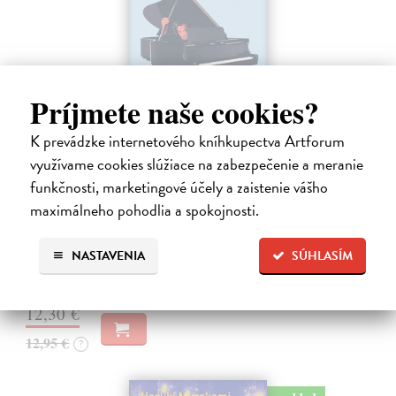
Príjmete naše cookies?
K prevádzke internetového kníhkupectva Artforum
využívame cookies slúžiace na zabezpečenie a meranie
Rieka času
funkčnosti, marketingové účely a zaistenie vášho
Mercier Pascal
| Kniha
maximálneho pohodlia a spokojnosti.
Pascal Mercier bol vždy majstrom filozofického rozprávania. Romány
Nočný vlak do Lisabonu či Váha slov podnietili milióny čitateľov k
NASTAVENIA
SÚHLASÍM
zamysleniu sa nad veľkými témami, ako sú identita, sloboda, čas či…
Na sklade
?
12,30 €
12,95 €
?