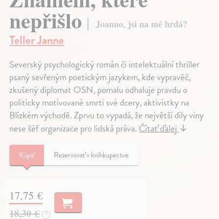
nepřišlo
Joanno, jsi na mě hrdá?
Teller Janne
Severský psychologický román či intelektuální thriller
psaný sevřeným poetickým jazykem, kde vypravěč,
zkušený diplomat OSN, pomalu odhaluje pravdu o
politicky motivované smrti své dcery, aktivistky na
Blízkém východě. Zprvu to vypadá, že největší díly viny
nese šéf organizace pro lidská práva.
Čítať ďalej
↓
Kúpiť
Rezervovať v kníhkupectve
17,75 €
18,30 €
?