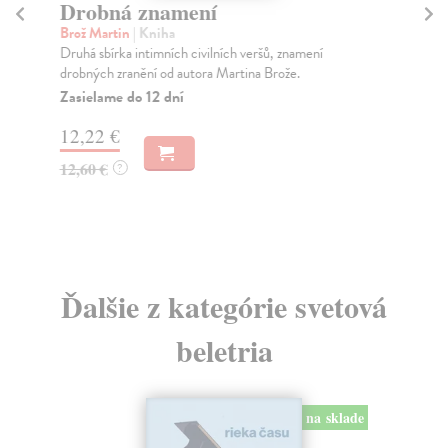
Drobná znamení
Z
Brož Martin
| Kniha
Car
Druhá sbírka intimních civilních veršů, znamení
Jed
drobných zranění od autora Martina Brože.
dům
Zasielame do 12 dní
Za
12,22 €
20
12,60 €
21
?
Ďalšie z kategórie svetová
beletria
na sklade