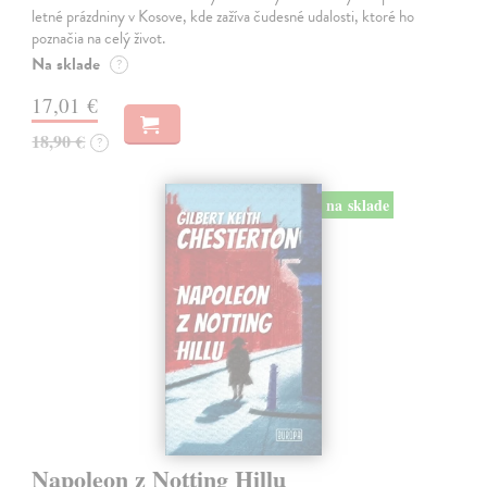
letné prázdniny v Kosove, kde zažíva čudesné udalosti, ktoré ho
poznačia na celý život.
Na sklade
?
17,01 €
18,90 €
?
na sklade
Napoleon z Notting Hillu