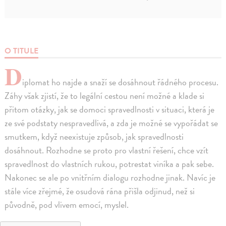
O TITULE
D
iplomat ho najde a snaží se dosáhnout řádného procesu.
Záhy však zjistí, že to legální cestou není možné a klade si
přitom otázky, jak se domoci spravedlnosti v situaci, která je
ze své podstaty nespravedlivá, a zda je možné se vypořádat se
smutkem, když neexistuje způsob, jak spravedlnosti
dosáhnout. Rozhodne se proto pro vlastní řešení, chce vzít
spravedlnost do vlastních rukou, potrestat viníka a pak sebe.
Nakonec se ale po vnitřním dialogu rozhodne jinak. Navíc je
stále více zřejmé, že osudová rána přišla odjinud, než si
původně, pod vlivem emocí, myslel.