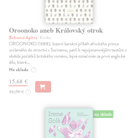
Oroonoko aneb Královský otrok
Behnová Aphra
| Kniha
OROONOKO (1688), bizarní barokní příběh afrického prince
uvrženého do otroctví v Surinamu, patří k nejvýznamnějším textům z
období počátků britského románu, bývá označován za první anglické
dílo, které…
Na sklade
?
15,68 €
16,50 €
?
na sklade