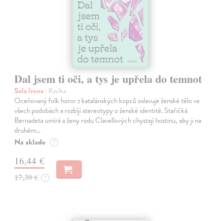
Dal jsem ti oči, a tys je upřela do temnot
Sola Irene
| Kniha
Oceňovaný folk horor z katalánských kopců oslavuje ženské tělo ve
všech podobách a rozbíjí stereotypy o ženské identitě. Stařičká
Bernadeta umírá a ženy rodu Clavellových chystají hostinu, aby ji na
druhém…
Na sklade
?
16,44 €
17,30 €
?