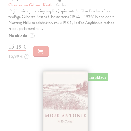
Chesterton Gilbert Keith
| Kniha
Dej literárnej prvotiny anglický spisovateľa, filozofa a laického
teológa Gilberta Keitha Chestertona (1874 – 1936) Napoleon z
Notting Hillu sa odohráva v roku 1984, keď sa Angličania rozhodli
zriecť parlamentnej…
Na sklade
?
15,19 €
15,99 €
?
na sklade