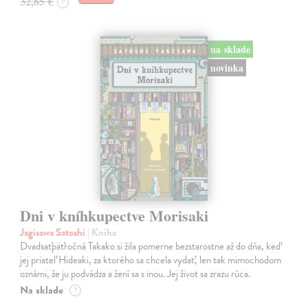
32,85 €
?
na sklade
novinka
Dni v kníhkupectve Morisaki
Jagisawa Satoshi
| Kniha
Dvadsaťpäťročná Takako si žila pomerne bezstarostne až do dňa, keď
jej priateľ Hideaki, za ktorého sa chcela vydať, len tak mimochodom
oznámi, že ju podvádza a žení sa s inou. Jej život sa zrazu rúca.
Na sklade
?