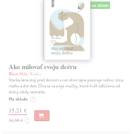
na sklade
Ako milovať svoju dcéru
Blum Hila
| Kniha
Staršia žena stojí pred domom a cez okno tajne pozoruje rodinu: otca,
matku a dve deti. Díva sa na svoje vnučky, ktoré kvôli odlúčeniu od
dcéry nikdy nestretla.
Na sklade
?
15,21 €
16,90 €
?