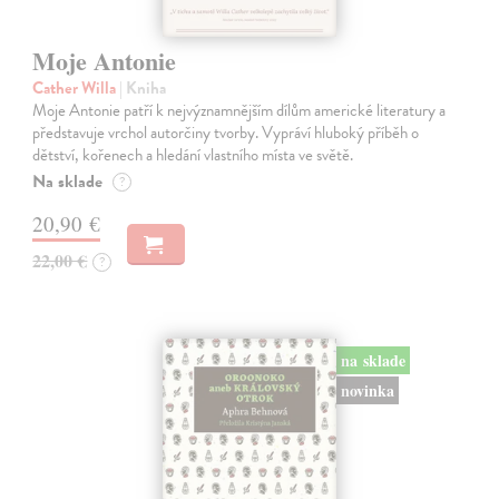
Moje Antonie
Cather Willa
| Kniha
Moje Antonie patří k nejvýznamnějším dílům americké literatury a
představuje vrchol autorčiny tvorby. Vypráví hluboký příběh o
dětství, kořenech a hledání vlastního místa ve světě.
Na sklade
?
20,90 €
22,00 €
?
na sklade
novinka