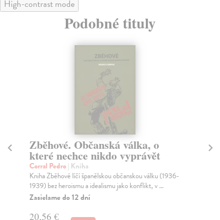
High-contrast mode
Podobné tituly
Zběhové. Občanská válka, o
L
které nechce nikdo vyprávět
See
Čín
Corral Pedro
| Kniha
v o
Kniha Zběhové líčí španělskou občanskou válku (1936-
1939) bez heroismu a idealismu jako konflikt, v ...
Za
Zasielame do 12 dní
20
20,56 €