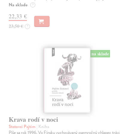
Na sklade
?
22,33 €
23,50 €
?
na sklade
Krava rodí v noci
Statovci Pajtim
| Kniha
Píše sa rok 1996. Vo Fínsku vychovávaný osemročný chlapec trávi