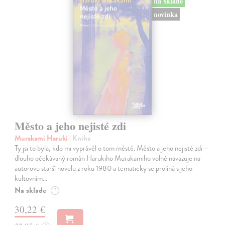
na sklade
novinka
Město a jeho nejisté zdi
Murakami Haruki
| Kniha
Ty jsi to byla, kdo mi vyprávěl o tom městě. Město a jeho nejisté zdi –
dlouho očekávaný román Harukiho Murakamiho volně navazuje na
autorovu starší novelu z roku 1980 a tematicky se prolíná s jeho
kultovním…
Na sklade
?
30,22 €