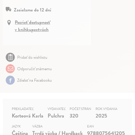
Zasielame do 12 dní
Pozrieť dostupnosť
v kníhkupectvách
Pridať do wishlistu
Odporučiť známemu
Zdielať na Facebooku
PREKLADATEĽ
VYDAVATEĽ
POČET STRÁN
ROK VYDANIA
Korteová Karla
Pulchra
320
2025
JAZYK
VÄZBA
EAN
Čeština
Tvrdá väzba / Hardback
9788075641205