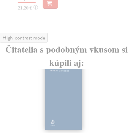
21
21,20 €
?
High-contrast mode
Čitatelia s podobným vkusom si
kúpili aj: