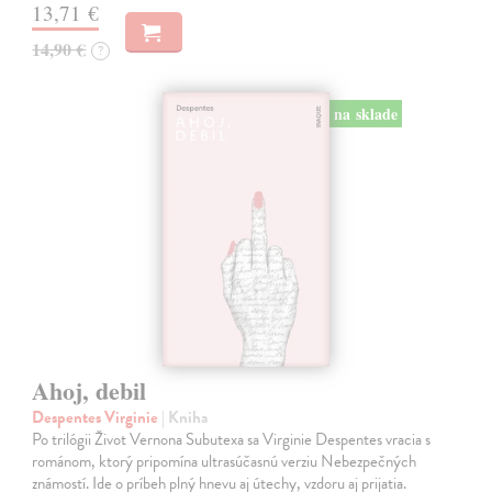
13,71 €
14,90 €
?
na sklade
Ahoj, debil
Despentes Virginie
| Kniha
Po trilógii Život Vernona Subutexa sa Virginie Despentes vracia s
románom, ktorý pripomína ultrasúčasnú verziu Nebezpečných
známostí. Ide o príbeh plný hnevu aj útechy, vzdoru aj prijatia.