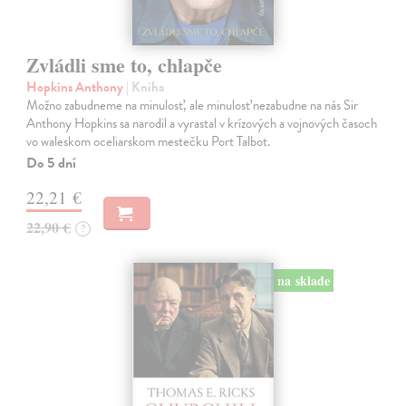
Zvládli sme to, chlapče
Hopkins Anthony
| Kniha
Možno zabudneme na minulosť, ale minulosť nezabudne na nás Sir
Anthony Hopkins sa narodil a vyrastal v krízových a vojnových časoch
vo waleskom oceliarskom mestečku Port Talbot.
Do 5 dní
22,21 €
22,90 €
?
na sklade