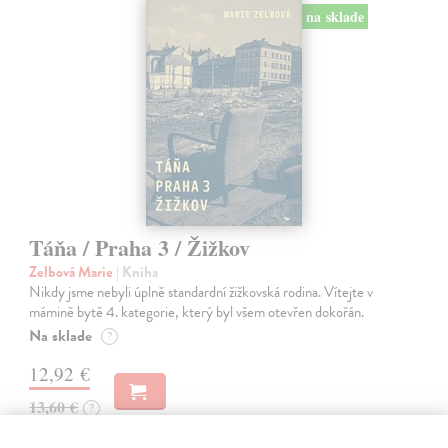
na sklade
Táňa / Praha 3 / Žižkov
Zelbová Marie
| Kniha
Nikdy jsme nebyli úplně standardní žižkovská rodina. Vítejte v
mámině bytě 4. kategorie, který byl všem otevřen dokořán.
Na sklade
?
12,92 €
13,60 €
?