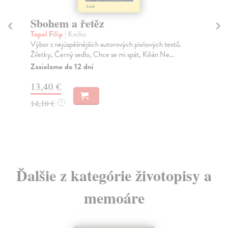
Sbohem a řetěz
Tř
Topol Filip
| Kniha
Bo
Výbor z nejúspěšnějších autorových písňových textů.
Jac
Žiletky, Černý sedlo, Chce se mi spát, Kilián Ne...
ado
Zasielame do 12 dní
Za
13,40 €
13
14,10 €
14
?
Ďalšie z kategórie životopisy a
memoáre