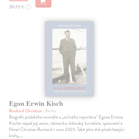
20,32 €
?
Egon Erwin Kisch
Buckard Christian
| Kniha
Biografii pražského novináře a „zuřivého reportéra“ Egona Erwina
Kische napsal její autor, německo-židovský žurnalista, spisovatel a
filmař Christian Buckard v roce 2023. Také jeho dvě předcházející
knihy,…