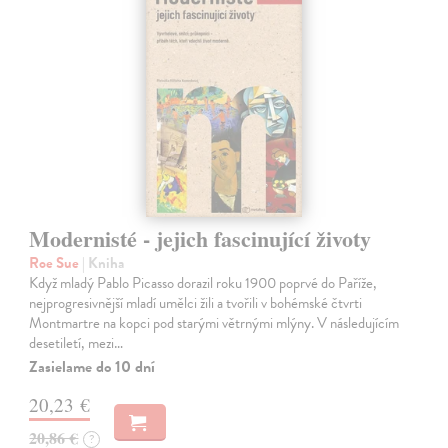
Modernisté - jejich fascinující životy
Roe Sue
| Kniha
Když mladý Pablo Picasso dorazil roku 1900 poprvé do Paříže,
nejprogresivnější mladí umělci žili a tvořili v bohémské čtvrti
Montmartre na kopci pod starými větrnými mlýny. V následujícím
desetiletí, mezi…
Zasielame do 10 dní
20,23 €
20,86 €
?