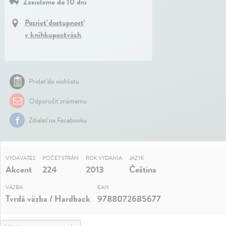
Zasielame do 10 dní
Pozrieť dostupnosť
v kníhkupectvách
Pridať do wishlistu
Odporučiť známemu
Zdielať na Facebooku
VYDAVATEĽ
POČET STRÁN
ROK VYDANIA
JAZYK
Akcent
224
2013
Čeština
VÄZBA
EAN
Tvrdá väzba / Hardback
9788072685677