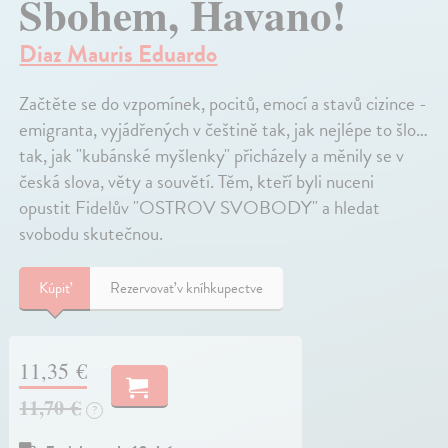
Sbohem, Havano!
Diaz Mauris Eduardo
Začtěte se do vzpomínek, pocitů, emocí a stavů cizince -
emigranta, vyjádřených v češtině tak, jak nejlépe to šlo…
tak, jak "kubánské myšlenky" přicházely a měnily se v
česká slova, věty a souvětí. Těm, kteří byli nuceni
opustit Fidelův "OSTROV SVOBODY" a hledat
svobodu skutečnou.
Kúpiť
Rezervovať v kníhkupectve
11,35 €
11,70 €
?