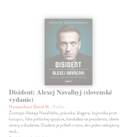
Disident: Alexej Navaľnyj (slovenské
vydanie)
Herszenhorn David M.
| Kniha
Životopis Alexeja Navaľného, právnika, blogera, bojovníka proti
korupcii, lídra politickej opozície, kandidáta na prezidenta, obete
otravy a disidenta. Disident je príbeh o tom, ako jeden nebojácny
muž…