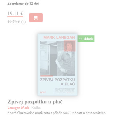
Zasielame do 12 dní
19,11 €
19,70 €
?
na sklade
Zpívej pozpátku a plač
Lanegan Mark
| Kniha
Zpověď kultovního muzikanta a příběh rocku v Seattlu devadesátých