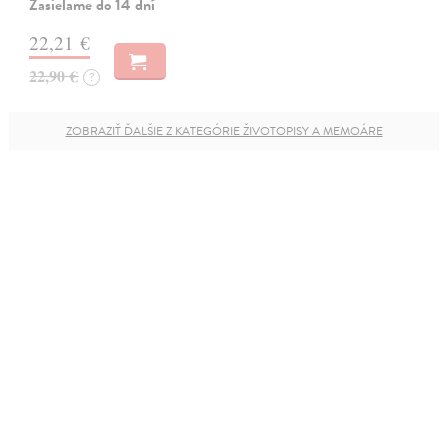
Zasielame do 14 dní
22,21 €
22,90 €
?
ZOBRAZIŤ ĎALŠIE Z KATEGÓRIE ŽIVOTOPISY A MEMOÁRE