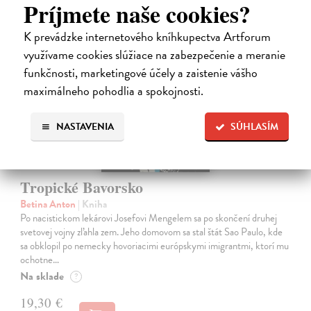
Príjmete naše cookies?
na sklade
K prevádzke internetového kníhkupectva Artforum
využívame cookies slúžiace na zabezpečenie a meranie
funkčnosti, marketingové účely a zaistenie vášho
maximálneho pohodlia a spokojnosti.
NASTAVENIA
SÚHLASÍM
Tropické Bavorsko
Betina Anton
| Kniha
Po nacistickom lekárovi Josefovi Mengelem sa po skončení druhej
svetovej vojny zľahla zem. Jeho domovom sa stal štát Sao Paulo, kde
sa obklopil po nemecky hovoriacimi európskymi imigrantmi, ktorí mu
ochotne…
Na sklade
?
19,30 €