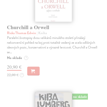
Churchill a Orwell
Ricks Thomas Edwin
| Kniha
Paralelní životopisy dvou velikánů minulého století přinášejí
nekonvenční pohled na boj proti totalitě vedený ze zcela odlišných
ideových pozic, konzervativní a výrazně levicové. Churchill a Orwell
se…
Na sklade
?
20,90 €
22,00 €
?
na sklade