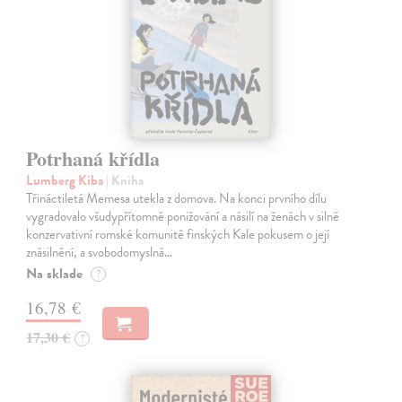
Potrhaná křídla
Lumberg Kiba
| Kniha
Třináctiletá Memesa utekla z domova. Na konci prvního dílu
vygradovalo všudypřítomné ponižování a násilí na ženách v silně
konzervativní romské komunitě finských Kale pokusem o její
znásilnění, a svobodomyslná…
Na sklade
?
16,78 €
17,30 €
?