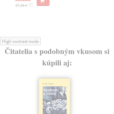
23
17,30 €
?
High-contrast mode
Čitatelia s podobným vkusom si
kúpili aj: