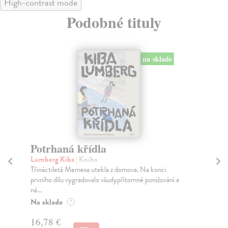
High-contrast mode
Podobné tituly
na sklade
Potrhaná křídla
Z
Lumberg Kiba
| Kniha
La
Třináctiletá Memesa utekla z domova. Na konci
Zpo
prvního dílu vygradovalo všudypřítomné ponižování a
dev
ná...
Na
Na sklade
?
22
16,78 €