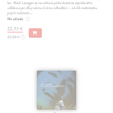
let . Mark Lanegan se na světová pódia dostal ze zaprášeného
vidlákova jen díky svému čirému odhodlání — a kvůli nedostatku
jiných možností.…
Na sklade
?
22,33 €
23,50 €
?