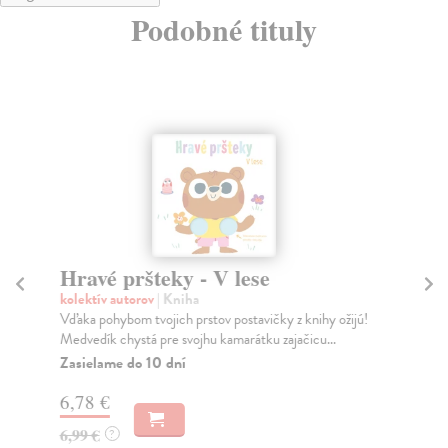
Podobné tituly
Hravé pršteky - V lese
Uš
T
kolektív autorov
| Kniha
Vďaka pohybom tvojich prstov postavičky z knihy ožijú!
kol
Medvedík chystá pre svojhu kamarátku zajačicu...
Tva
str
Zasielame do 10 dní
Na
6,78 €
8,
6,99 €
?