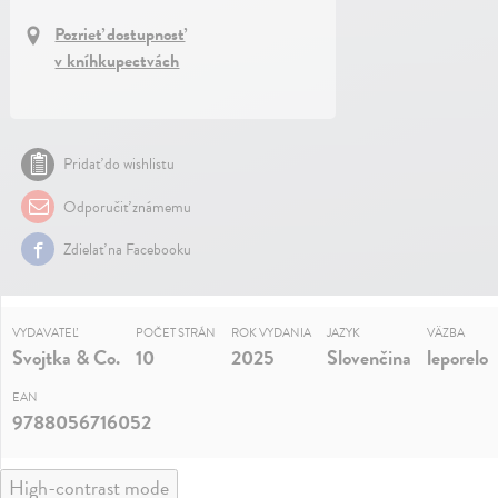
Pozrieť dostupnosť
v kníhkupectvách
Pridať do wishlistu
Odporučiť známemu
Zdielať na Facebooku
VYDAVATEĽ
POČET STRÁN
ROK VYDANIA
JAZYK
VÄZBA
Svojtka & Co.
10
2025
Slovenčina
leporelo
EAN
9788056716052
High-contrast mode