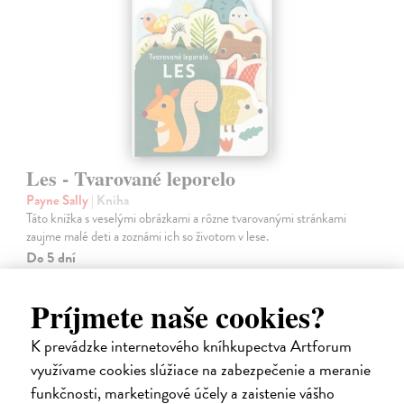
Les - Tvarované leporelo
Payne Sally
| Kniha
Táto knižka s veselými obrázkami a rôzne tvarovanými stránkami
zaujme malé deti a zoznámi ich so životom v lese.
Do 5 dní
7,66 €
Príjmete naše cookies?
7,90 €
?
K prevádzke internetového kníhkupectva Artforum
využívame cookies slúžiace na zabezpečenie a meranie
funkčnosti, marketingové účely a zaistenie vášho