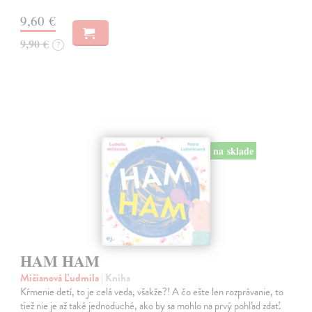
9,60 €
9,90 €
?
na sklade
HAM HAM
Mičianová Ľudmila
| Kniha
Kŕmenie detí, to je celá veda, všakže?! A čo ešte len rozprávanie, to
tiež nie je až také jednoduché, ako by sa mohlo na prvý pohľad zdať.