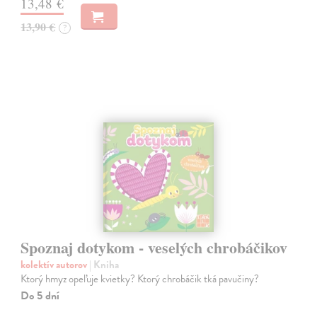
13,48 €
13,90 €
?
Spoznaj dotykom - veselých chrobáčikov
kolektív autorov
| Kniha
Ktorý hmyz opeľuje kvietky? Ktorý chrobáčik tká pavučiny?
Do 5 dní