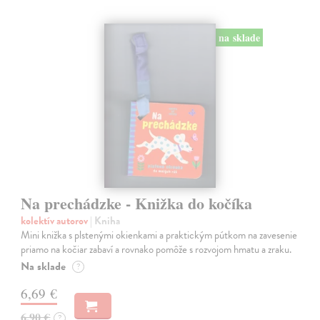
na sklade
Na prechádzke - Knižka do kočíka
kolektív autorov
| Kniha
Mini knižka s plstenými okienkami a praktickým pútkom na zavesenie
priamo na kočiar zabaví a rovnako pomôže s rozvojom hmatu a zraku.
Na sklade
?
6,69 €
6,90 €
?