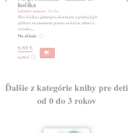
kočíka
kol
Jar
kolektív autorov
| Kniha
kaž
Mini knižka s plstenými okienkami a praktickým
pútkom na zavesenie priamo na kočiar zabaví a
Do
rovnako...
9,
Na sklade
?
9,
6,69 €
6,90 €
?
Ďalšie z kategórie knihy pre deti
od 0 do 3 rokov