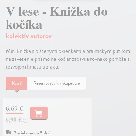
V lese - Knižka do
kočíka
kolektív autorov
Mini knižka s plstenými okienkami a praktickým pútkom
na zavesenie priamo na kočiar zabaví a rovnako pomôže s
rozvojom hmatu a zraku.
Kúpiť
Rezervovať v kníhkupectve
6,69 €
6,90 €
?
Zasielame do 5 dní