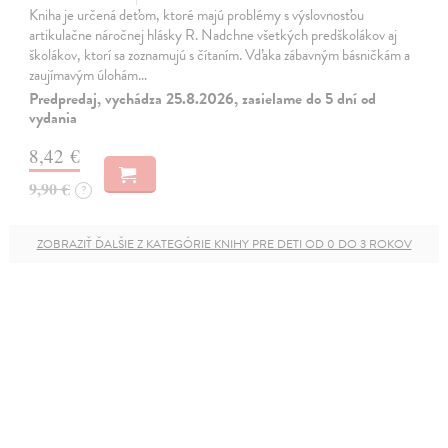
Kniha je určená deťom, ktoré majú problémy s výslovnosťou
artikulačne náročnej hlásky R. Nadchne všetkých predškolákov aj
školákov, ktorí sa zoznamujú s čítaním. Vďaka zábavným básničkám a
zaujímavým úlohám…
Predpredaj, vychádza 25.8.2026, zasielame do 5 dní od
vydania
8,42 €
9,90 €
?
ZOBRAZIŤ ĎALŠIE Z KATEGÓRIE KNIHY PRE DETI OD 0 DO 3 ROKOV