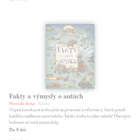
Fakty a výmysly o autách
Nowicki Artur
| Kniha
Vtipná komiksová kniha plná zaujímavostí a informácií, ktorá poteší
každého nadšenca automobilov Takáto kniha tu ešte nebola! Hlavnými
hrdinami sú totiž automobily.
Do 5 dní