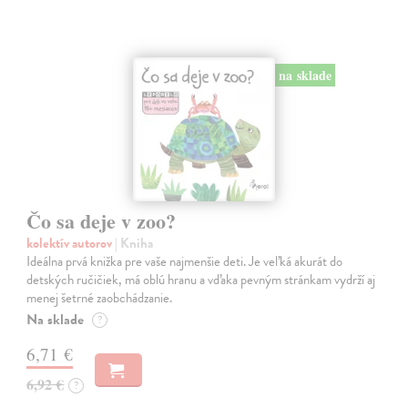
na sklade
Čo sa deje v zoo?
kolektív autorov
| Kniha
Ideálna prvá knižka pre vaše najmenšie deti. Je veľká akurát do
detských ručičiek, má oblú hranu a vďaka pevným stránkam vydrží aj
menej šetrné zaobchádzanie.
Na sklade
?
6,71 €
6,92 €
?