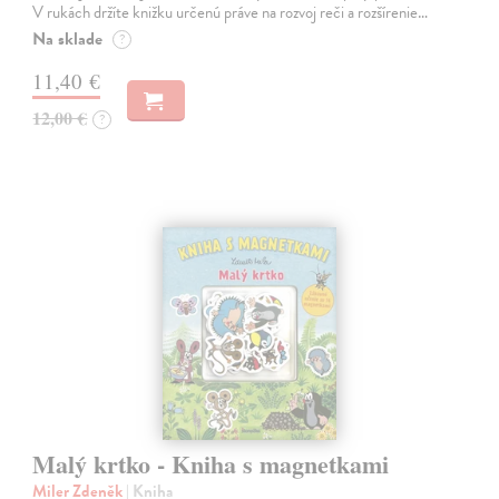
V rukách držíte knižku určenú práve na rozvoj reči a rozšírenie…
Na sklade
?
11,40 €
12,00 €
?
Malý krtko - Kniha s magnetkami
Miler Zdeněk
| Kniha