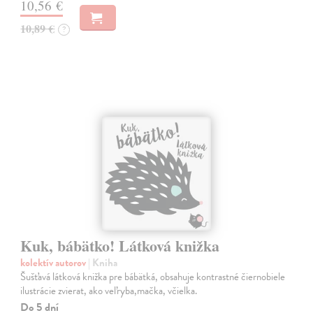
10,56 €
10,89 €
?
Kuk, bábätko! Látková knižka
kolektív autorov
| Kniha
Šušťavá látková knižka pre bábätká, obsahuje kontrastné čiernobiele
ilustrácie zvierat, ako veľryba,mačka, včielka.
Do 5 dní