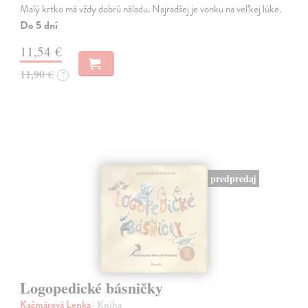
Malý krtko má vždy dobrú náladu. Najradšej je vonku na veľkej lúke.
Do 5 dní
11,54 €
11,90 €
?
predpredaj
Logopedické básničky
Kačmárová Lenka
| Kniha