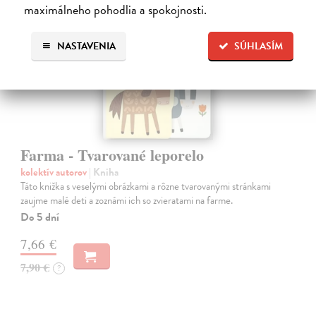
maximálneho pohodlia a spokojnosti.
NASTAVENIA
SÚHLASÍM
Farma - Tvarované leporelo
kolektív autorov
| Kniha
Táto knižka s veselými obrázkami a rôzne tvarovanými stránkami
zaujme malé deti a zoznámi ich so zvieratami na farme.
Do 5 dní
7,66 €
7,90 €
?