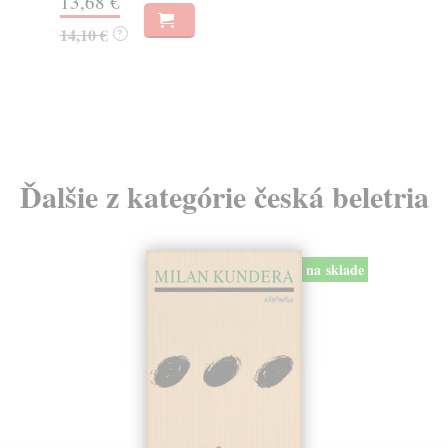
13,68 €
10
14,10 €
11
?
Ďalšie z kategórie česká beletria
na sklade