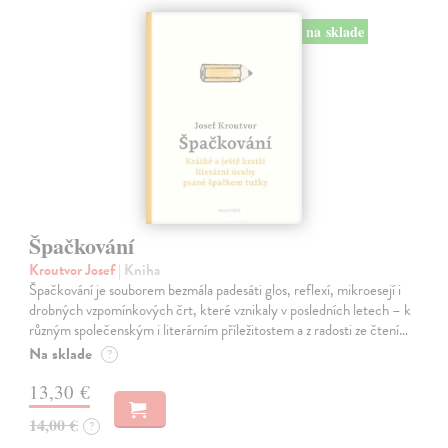
na sklade
Špačkování
Kroutvor Josef
| Kniha
Špačkování je souborem bezmála padesáti glos, reflexí, mikroesejí i
drobných vzpomínkových črt, které vznikaly v posledních letech – k
různým společenským i literárním příležitostem a z radosti ze čtení…
Na sklade
?
13,30 €
14,00 €
?