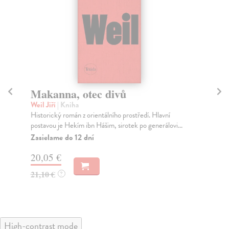
Makanna, otec divů
K
po
Weil Jiří
| Kniha
Historický román z orientálního prostředí. Hlavní
Kra
postavou je Hekím ibn Hášim, sirotek po generálovi...
Pos
aut
Zasielame do 12 dní
Za
20,05 €
21
21,10 €
?
22
High-contrast mode