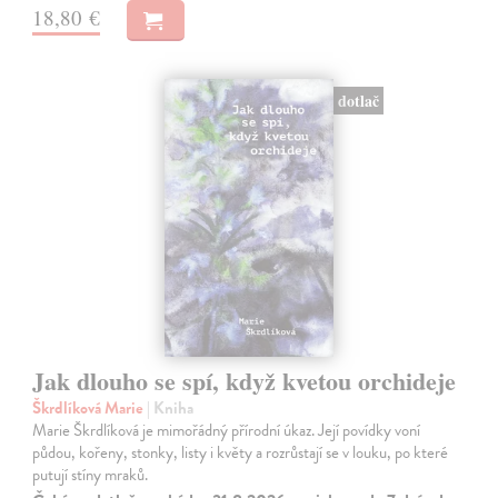
18,80 €
dotlač
Jak dlouho se spí, když kvetou orchideje
Škrdlíková Marie
| Kniha
Marie Škrdlíková je mimořádný přírodní úkaz. Její povídky voní
půdou, kořeny, stonky, listy i květy a rozrůstají se v louku, po které
putují stíny mraků.