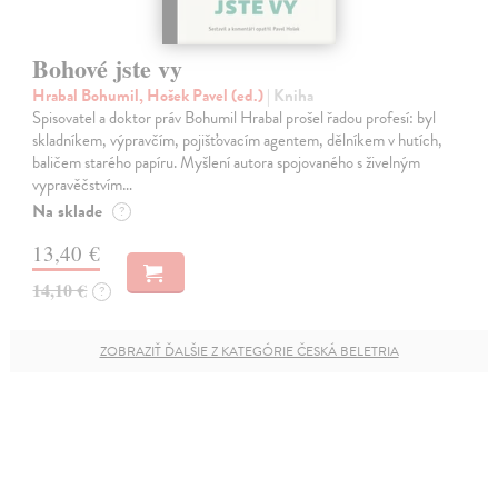
Bohové jste vy
Hrabal Bohumil, Hošek Pavel (ed.)
| Kniha
Spisovatel a doktor práv Bohumil Hrabal prošel řadou profesí: byl
skladníkem, výpravčím, pojišťovacím agentem, dělníkem v hutích,
baličem starého papíru. Myšlení autora spojovaného s živelným
vypravěčstvím…
Na sklade
?
13,40 €
14,10 €
?
ZOBRAZIŤ ĎALŠIE Z KATEGÓRIE ČESKÁ BELETRIA