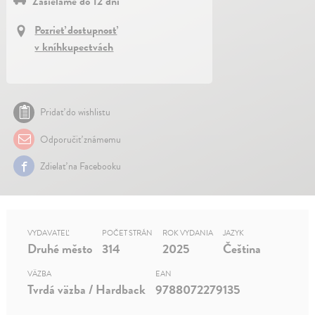
Zasielame do 12 dní
Pozrieť dostupnosť
v kníhkupectvách
Pridať do wishlistu
Odporučiť známemu
Zdielať na Facebooku
VYDAVATEĽ
POČET STRÁN
ROK VYDANIA
JAZYK
Druhé město
314
2025
Čeština
VÄZBA
EAN
Tvrdá väzba / Hardback
9788072279135