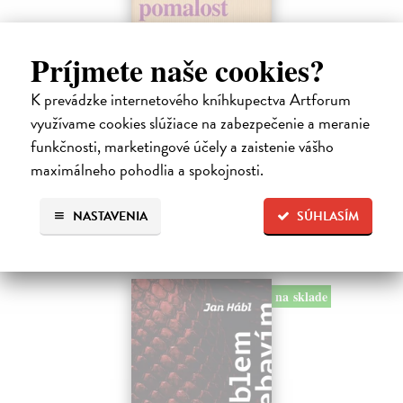
Pomalost
Príjmete naše cookies?
Kundera Milan
| Kniha
Pomalost, chronologicky první ze čtyř románů Milana Kundery
K prevádzke internetového kníhkupectva Artforum
napsaných francouzsky, vychází v českém překladu Anny
využívame cookies slúžiace na zabezpečenie a meranie
Kareninové. Vydávání Kunderových románů v českém jazyce se
uzavírá.
funkčnosti, marketingové účely a zaistenie vášho
Na sklade
?
maximálneho pohodlia a spokojnosti.
14,73 €
NASTAVENIA
SÚHLASÍM
15,50 €
?
na sklade