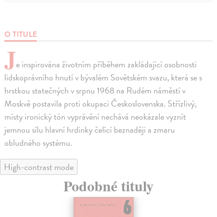
O TITULE
J
e inspirována životním příběhem zakládající osobnosti
lidskoprávního hnutí v bývalém Sovětském svazu, která se s
hrstkou statečných v srpnu 1968 na Rudém náměstí v
Moskvě postavila proti okupaci Československa. Střízlivý,
místy ironický tón vyprávění nechává neokázale vyznít
jemnou sílu hlavní hrdinky čelící beznaději a zmaru
obludného systému.
High-contrast mode
Podobné tituly