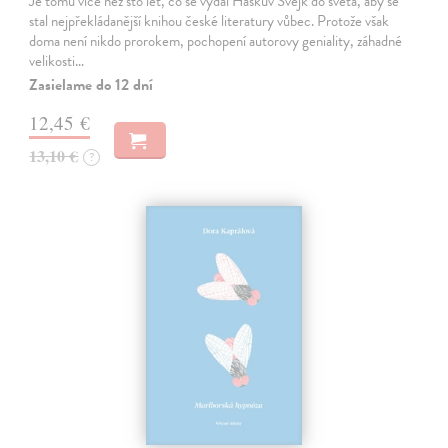
Je tomu více než sto let, co se vydal Haškův Švejk do světa, aby se
stal nejpřekládanější knihou české literatury vůbec. Protože však
doma není nikdo prorokem, pochopení autorovy geniality, záhadné
velikosti…
Zasielame do 12 dní
12,45 €
13,10 €
?