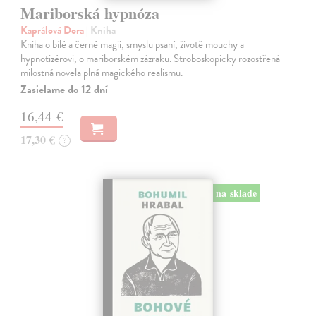
Mariborská hypnóza
Kaprálová Dora
| Kniha
Kniha o bílé a černé magii, smyslu psaní, životě mouchy a
hypnotizérovi, o mariborském zázraku. Stroboskopicky rozostřená
milostná novela plná magického realismu.
Zasielame do 12 dní
16,44 €
17,30 €
?
na sklade