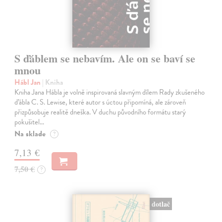
S ďáblem se nebavím. Ale on se baví se
mnou
Hábl Jan
| Kniha
Kniha Jana Hábla je volně inspirovaná slavným dílem Rady zkušeného
ďábla C. S. Lewise, které autor s úctou připomíná, ale zároveň
přizpůsobuje realitě dneška. V duchu původního formátu starý
pokušitel…
Na sklade
?
7,13 €
7,50 €
?
dotlač