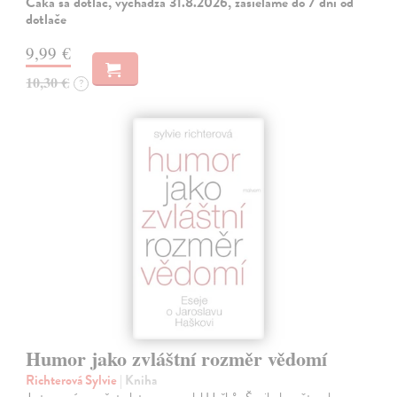
Čaká sa dotlač, vychádza 31.8.2026, zasielame do 7 dní od
dotlače
9,99 €
10,30 €
?
Humor jako zvláštní rozměr vědomí
Richterová Sylvie
| Kniha