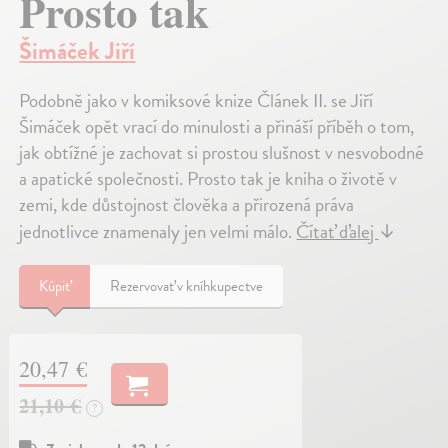
Prosto tak
Šimáček Jiří
Podobně jako v komiksové knize Článek II. se Jiří
Šimáček opět vrací do minulosti a přináší příběh o tom,
jak obtížné je zachovat si prostou slušnost v nesvobodné
a apatické společnosti. Prosto tak je kniha o životě v
zemi, kde důstojnost člověka a přirozená práva
jednotlivce znamenaly jen velmi málo.
Čítať ďalej
↓
Kúpiť
Rezervovať v kníhkupectve
20,47 €
21,10 €
?