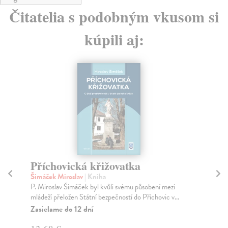
Čitatelia s podobným vkusom si
kúpili aj:
Příchovická křižovatka
J
Šimáček Miroslav
| Kniha
Kej
P. Miroslav Šimáček byl kvůli svému působení mezi
Jiř
mládeží přeložen Státní bezpečností do Příchovic v...
Jan
Zasielame do 12 dní
Za