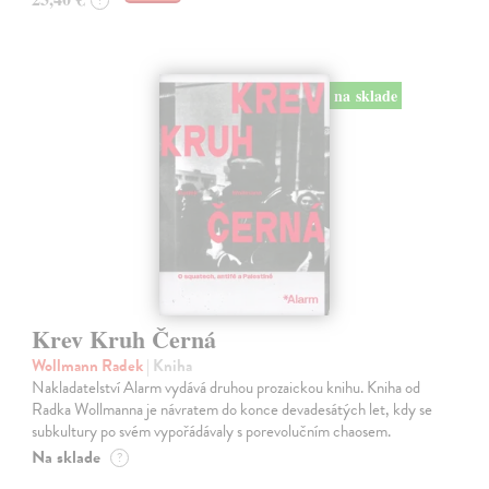
?
na sklade
Krev Kruh Černá
Wollmann Radek
| Kniha
Nakladatelství Alarm vydává druhou prozaickou knihu. Kniha od
Radka Wollmanna je návratem do konce devadesátých let, kdy se
subkultury po svém vypořádávaly s porevolučním chaosem.
Na sklade
?