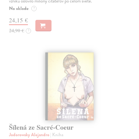
vzniku oslovilo milióny čitateľov po celom svete.
Na sklade
?
24,15 €
24,90 €
?
Šílená ze Sacré-Coeur
Jodorowsky Alejandro
| Kniha