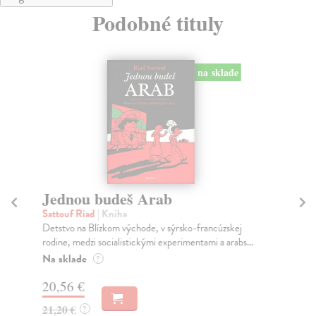
Podobné tituly
na sklade
Jednou budeš Arab
Ty
st
Sattouf Riad
| Kniha
Detstvo na Blízkom východe, v sýrsko-francúzskej
Sn
rodine, medzi socialistickými experimentami a arabs...
Útl
vyv
Na sklade
?
Za
20,56 €
31
21,20 €
?