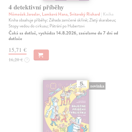
4 detektivní příběhy
Němeček Jaroslav, Lamková Hana, Svitavský Richard
| Kniha
Kniha obsahuje příběhy: Záhada zamčené skříně; Zlatý skarabeus;
Stopy vedou do cirkusu; Pátrání po Hubertovi
Čaká sa dotlač, vychádza 14.8.2026, zasielame do 7 dní od
dotlače
15,71 €
16,20 €
?
novinka