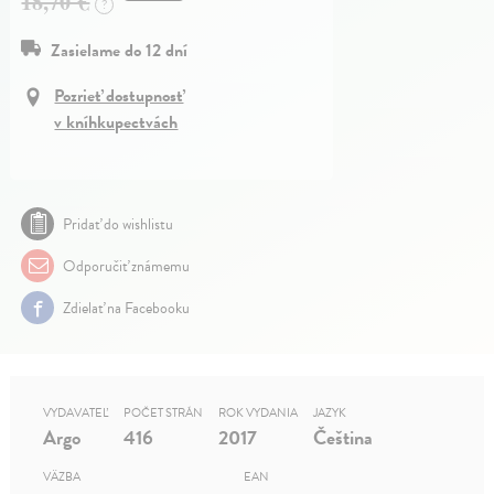
18,70 €
?
Zasielame do 12 dní
Pozrieť dostupnosť
v kníhkupectvách
Pridať do wishlistu
Odporučiť známemu
Zdielať na Facebooku
VYDAVATEĽ
POČET STRÁN
ROK VYDANIA
JAZYK
Argo
416
2017
Čeština
VÄZBA
EAN