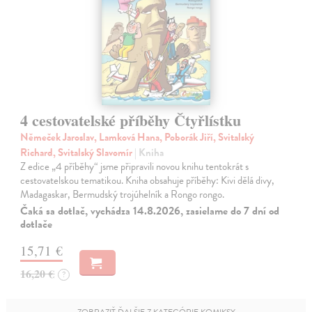
4 cestovatelské příběhy Čtyřlístku
Němeček Jaroslav, Lamková Hana, Poborák Jiří, Svitalský
Richard, Svitalský Slavomír
| Kniha
Z edice „4 příběhy“ jsme připravili novou knihu tentokrát s
cestovatelskou tematikou. Kniha obsahuje příběhy: Kivi dělá divy,
Madagaskar, Bermudský trojúhelník a Rongo rongo.
Čaká sa dotlač, vychádza 14.8.2026, zasielame do 7 dní od
dotlače
15,71 €
16,20 €
?