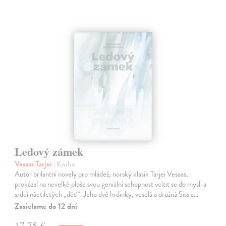
Ledový zámek
Vesaas Tarjei
| Kniha
Autor brilantní novely pro mládež, norský klasik Tarjei Vesaas,
prokázal na nevelké ploše svou geniální schopnost vcítit se do mysli a
srdcí náctiletých „dětí“. Jeho dvě hrdinky, veselá a družná Siss a…
Zasielame do 12 dní
17,75 €