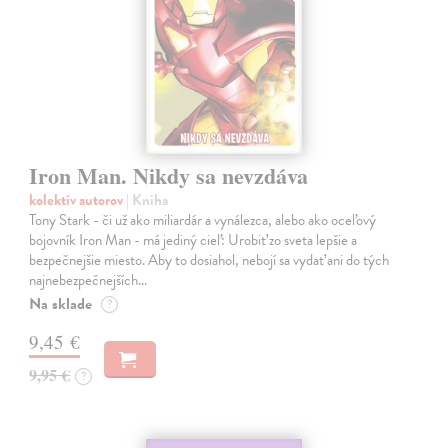
Iron Man. Nikdy sa nevzdáva
kolektív autorov
| Kniha
Tony Stark - či už ako miliardár a vynálezca, alebo ako oceľový
bojovník Iron Man - má jediný cieľ: Urobiť zo sveta lepšie a
bezpečnejšie miesto. Aby to dosiahol, nebojí sa vydať ani do tých
najnebezpečnejších…
Na sklade
?
9,45 €
9,95 €
?