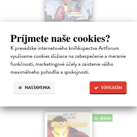
Príjmete naše cookies?
Minecraft: Srdce z kameňa 2
K prevádzke internetového kníhkupectva Artforum
Clemson Andrew, Lawson Jeremy, Esposito Taylor
| Kniha
Druhé pokračovanie napínavého dobrodružstva zo sveta Minecraftu.
využívame cookies slúžiace na zabezpečenie a meranie
Samotársky farmár Cobb sa chce len starať o svoju úrodu, zbierať
funkčnosti, marketingové účely a zaistenie vášho
suroviny a mať pokoj.
maximálneho pohodlia a spokojnosti.
Na sklade
?
9,45 €
NASTAVENIA
SÚHLASÍM
9,95 €
?
na sklade