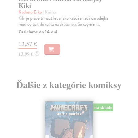
Kiki
Sk
Pov
Kadono Eiko
| Kniha
pov
Kiki je právě třináct let a jako každá mladá čarodějka
musí vyrazit do světa na zkušenou. Se svým ml...
Na
Zasielame do 14 dní
13
13,57 €
14
13,99 €
?
Ďalšie z kategórie komiksy
na sklade