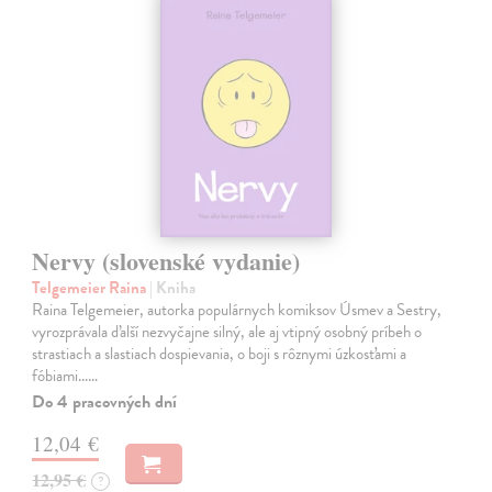
Nervy (slovenské vydanie)
Telgemeier Raina
| Kniha
Raina Telgemeier, autorka populárnych komiksov Úsmev a Sestry,
vyrozprávala ďalší nezvyčajne silný, ale aj vtipný osobný príbeh o
strastiach a slastiach dospievania, o boji s rôznymi úzkosťami a
fóbiami...…
Do 4 pracovných dní
12,04 €
12,95 €
?