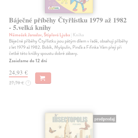
Báječné příběhy Čtyřlístku 1979 až 1982
- 5.velká knihy
Němeček Jaroslav, Štíplová Ljuba
| Kniha
Báječné příběhy Čtyřlístku jsou pátým dílem v řadě, obsahují příběhy
z let 1979 až 1982. Bobík, Myšpulín, Pinďa a Fifinka Vám přejí při
četbě této knížky spoustu dobré zábavy.
Zasielame do 12 dní
24,93 €
27,70 €
?
predpredaj