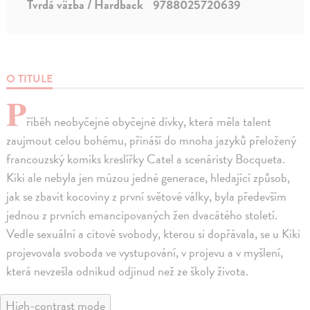
Tvrdá väzba / Hardback
9788025720639
O TITULE
P
říběh neobyčejné obyčejné dívky, která měla talent
zaujmout celou bohému, přináší do mnoha jazyků přeložený
francouzský komiks kreslířky Catel a scenáristy Bocqueta.
Kiki ale nebyla jen múzou jedné generace, hledající způsob,
jak se zbavit kocoviny z první světové války, byla především
jednou z prvních emancipovaných žen dvacátého století.
Vedle sexuální a citové svobody, kterou si dopřávala, se u Kiki
projevovala svoboda ve vystupování, v projevu a v myšlení,
která nevzešla odnikud odjinud než ze školy života.
High-contrast mode