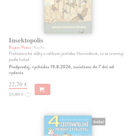
Insektopolis
Kuper Peter
| Kniha
Prehistorické vážky o velikosti jestřába. Hovniválové, co se orientují
podle hvězd.
Predpredaj, vychádza 19.8.2026, zasielame do 7 dní od
vydania
22,70 €
25,80 €
?
dotlač