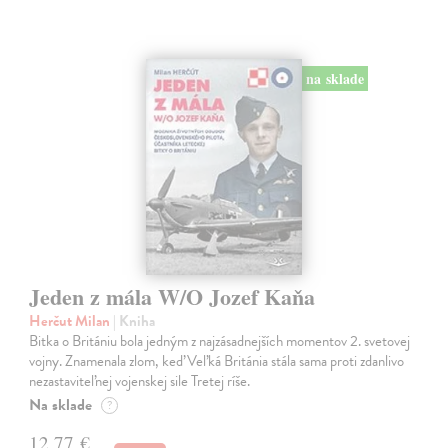
na sklade
Jeden z mála W/O Jozef Kaňa
Herčut Milan
| Kniha
Bitka o Britániu bola jedným z najzásadnejších momentov 2. svetovej
vojny. Znamenala zlom, keď Veľká Británia stála sama proti zdanlivo
nezastaviteľnej vojenskej sile Tretej ríše.
Na sklade
?
12,77 €