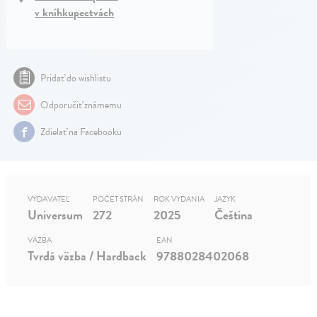
v kníhkupectvách
Pridať do wishlistu
Odporučiť známemu
Zdielať na Facebooku
VYDAVATEĽ
POČET STRÁN
ROK VYDANIA
JAZYK
Universum
272
2025
Čeština
VÄZBA
EAN
Tvrdá väzba / Hardback
9788028402068