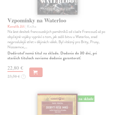
Vzpomínky na Waterloo
Kovařík Jiří
| Kniha
Na šest desítek francouzských pamětníků od císaře Francouzů až po
obyčejné vojáky vypráví o tom, jak zažili bitvu u Waterloo, snad
nejproslulejší střet v dějinách válek. Byl vítězný pro Brity, Prusy,
Nizozemce,…
Dodávateľ nemá titul na sklade. Dodanie do 30 dní, pri
starších tituloch nevieme dodanie garantovať.
22,80 €
23,50 €
?
na sklade