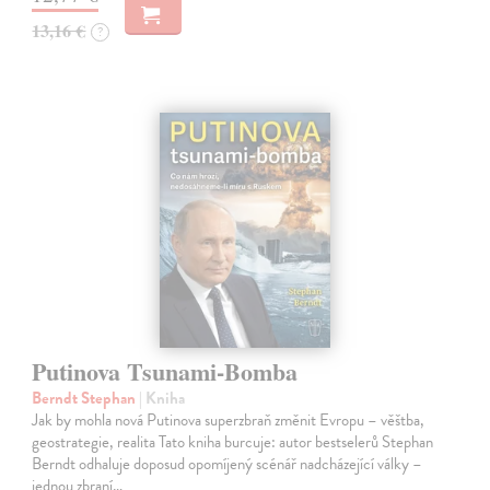
13,16 €
?
Putinova Tsunami-Bomba
Berndt Stephan
| Kniha
Jak by mohla nová Putinova superzbraň změnit Evropu – věštba,
geostrategie, realita Tato kniha burcuje: autor bestselerů Stephan
Berndt odhaluje doposud opomíjený scénář nadcházející války –
jednou zbraní…