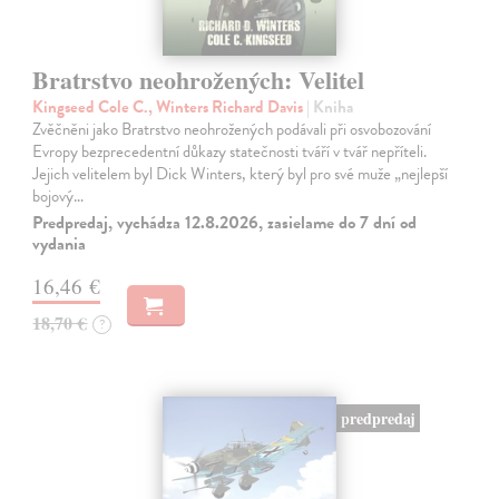
Bratrstvo neohrožených: Velitel
Kingseed Cole C., Winters Richard Davis
| Kniha
Zvěčněni jako Bratrstvo neohrožených podávali při osvobozování
Evropy bezprecedentní důkazy statečnosti tváří v tvář nepříteli.
Jejich velitelem byl Dick Winters, který byl pro své muže „nejlepší
bojový…
Predpredaj, vychádza 12.8.2026, zasielame do 7 dní od
vydania
16,46 €
18,70 €
?
predpredaj