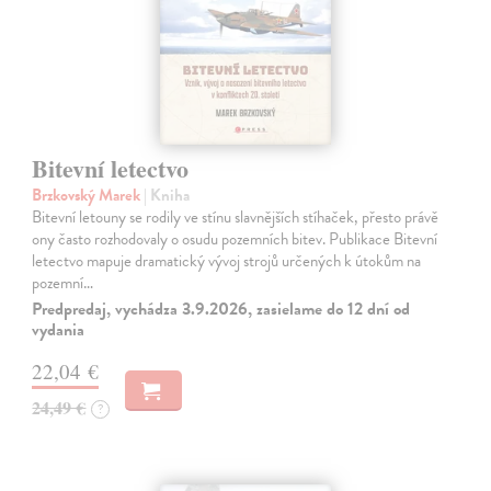
Bitevní letectvo
Brzkovský Marek
| Kniha
Bitevní letouny se rodily ve stínu slavnějších stíhaček, přesto právě
ony často rozhodovaly o osudu pozemních bitev. Publikace Bitevní
letectvo mapuje dramatický vývoj strojů určených k útokům na
pozemní…
Predpredaj, vychádza 3.9.2026, zasielame do 12 dní od
vydania
22,04 €
24,49 €
?