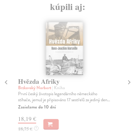
kúpili aj:
Hvězda Afriky
St
Brzkovský Norbert
| Kniha
Br
První český životopis legendárního německého
Stí
stíhače, jemuž je připisováno 17 sestřelů za jediný den...
eli
Zasielame do 10 dní
Do
18,19 €
23
18,75 €
23
?