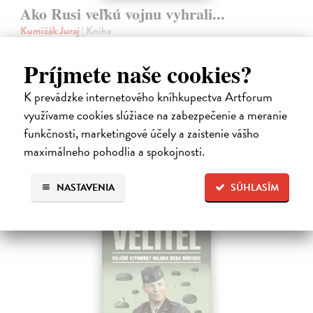
Ako Rusi veľkú vojnu vyhrali...
Kumičák Juraj
| Kniha
Celé desaťročia sovietska, a následne ruská propaganda vykresľovali
históriu Sovietskeho zväzu v pozitívnych či hrdinských podobách.
Príjmete naše cookies?
Napriek tomu sa našli v ZSSR či Rusku historici či novinári, ktorí
mali…
K prevádzke internetového kníhkupectva Artforum
Na sklade
?
využívame cookies slúžiace na zabezpečenie a meranie
funkčnosti, marketingové účely a zaistenie vášho
11,99 €
maximálneho pohodlia a spokojnosti.
NASTAVENIA
SÚHLASÍM
predpredaj