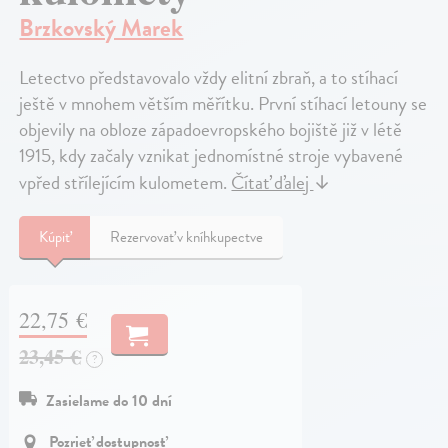
Brzkovský Marek
Letectvo představovalo vždy elitní zbraň, a to stíhací
ještě v mnohem větším měřítku. První stíhací letouny se
objevily na obloze západoevropského bojiště již v létě
1915, kdy začaly vznikat jednomístné stroje vybavené
vpřed střílejícím kulometem.
Čítať ďalej
↓
Kúpiť
Rezervovať v kníhkupectve
22,75 €
23,45 €
?
Zasielame do 10 dní
Pozrieť dostupnosť