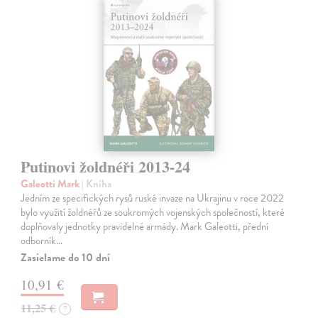
Putinovi žoldnéři 2013-24
Galeotti Mark
| Kniha
Jedním ze specifických rysů ruské invaze na Ukrajinu v roce 2022
bylo využití žoldnéřů ze soukromých vojenských společností, které
doplňovaly jednotky pravidelné armády. Mark Galeotti, přední
odborník…
Zasielame do 10 dní
10,91 €
11,25 €
?