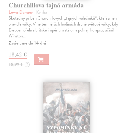
Churchillova tajná armáda
Lewis Damien
| Kniha
Skutečný příběh Churchillových „tajných válečníků“, kteří změnili
pravidla války. V nejtemnějších hodinách druhé světové války, kdy
Evropa hořela a britské impérium stálo na pokraji kolapsu, učinil
Winston…
Zasielame do 14 dní
18,42 €
18,99 €
?