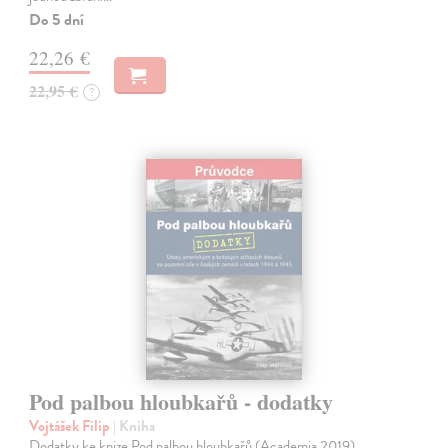
Do 5 dní
22,26 €
22,95 €
?
Pod palbou hloubkařů - dodatky
Vojtášek Filip
| Kniha
Dodatky ke knize Pod palbou hloubkařů (Academia 2019),