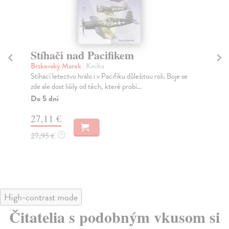
Stíhači nad Pacifikem
St
Brzkovský Marek
| Kniha
Br
Stíhací letectvo hrálo i v Pacifiku důležitou roli. Boje se
Let
zde ale dost lišily od těch, které probí...
trv
Do 5 dní
Za
27,11 €
27
27,95 €
28
?
High-contrast mode
Čitatelia s podobným vkusom si