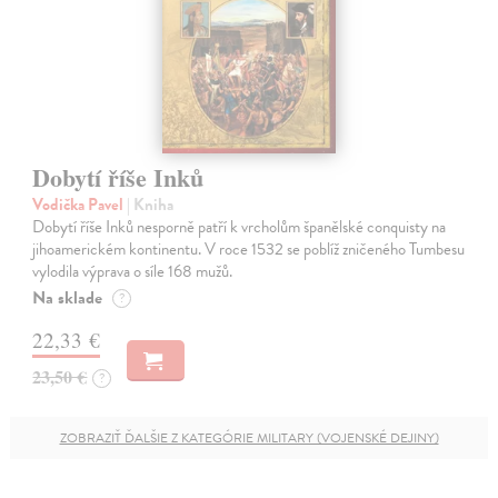
Dobytí říše Inků
Vodička Pavel
| Kniha
Dobytí říše Inků nesporně patří k vrcholům španělské conquisty na
jihoamerickém kontinentu. V roce 1532 se poblíž zničeného Tumbesu
vylodila výprava o síle 168 mužů.
Na sklade
?
22,33 €
23,50 €
?
ZOBRAZIŤ ĎALŠIE Z KATEGÓRIE MILITARY (VOJENSKÉ DEJINY)