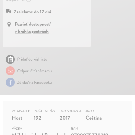
Zasielame do 12 dní
Pozrieť dostupnosť
v kníhkupectvách
Pridať do wishlistu
Odporučiť známemu
Zdielať na Facebooku
VYDAVATEĽ
POČET STRÁN
ROK VYDANIA
JAZYK
Host
192
2017
Čeština
VÄZBA
EAN