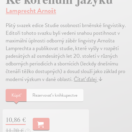
Lamprecht Arnošt
Pátý svazek edice Studie osobností brněnské lingvistiky.
Editoři tohoto svazku byli vedeni snahou postihnout v
maximální úplnosti odborný záběr lingvisty Arnošta
Lamprechta a publikovat studie, které vyšly v rozpětí
padesátých až osmdesátých let 20. století v různých
odborných periodicích a sbornících (leckdy dnešnímu
čtenáři těžko dostupných) a dosud slouží jako základ pro
moderní výzkum v dané oblasti.
Čítať ďalej
↓
Kúpiť
Rezervovať v kníhkupectve
10,86 €
11,20 €
?