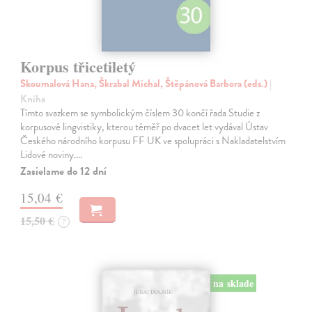
Korpus třicetiletý
Skoumalová Hana, Škrabal Michal, Štěpánová Barbora (eds.)
|
Kniha
Tímto svazkem se symbolickým číslem 30 končí řada Studie z
korpusové lingvistiky, kterou téměř po dvacet let vydával Ústav
Českého národního korpusu FF UK ve spolupráci s Nakladatelstvím
Lidové noviny.…
Zasielame do 12 dní
15,04 €
15,50 €
?
na sklade