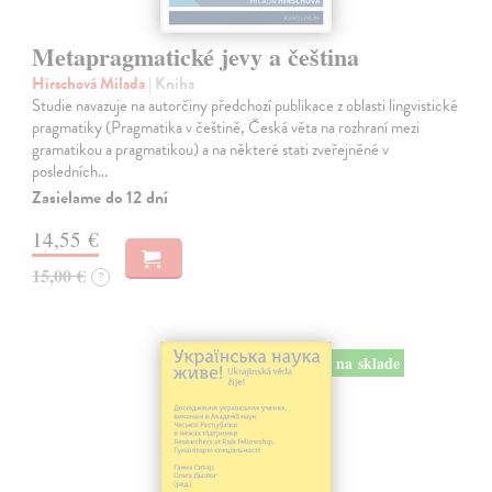
Metapragmatické jevy a čeština
Hirschová Milada
| Kniha
Studie navazuje na autorčiny předchozí publikace z oblasti lingvistické
pragmatiky (Pragmatika v češtině, Česká věta na rozhraní mezi
gramatikou a pragmatikou) a na některé stati zveřejněné v
posledních…
Zasielame do 12 dní
14,55 €
15,00 €
?
na sklade