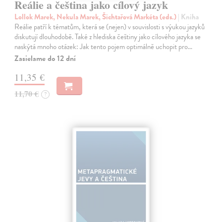
Reálie a čeština jako cílový jazyk
Lollok Marek, Nekula Marek, Šichtařová Markéta (eds.)
| Kniha
Reálie patří k tématům, která se (nejen) v souvislosti s výukou jazyků
diskutují dlouhodobě. Také z hlediska češtiny jako cílového jazyka se
naskýtá mnoho otázek: Jak tento pojem optimálně uchopit pro…
Zasielame do 12 dní
11,35 €
11,70 €
?