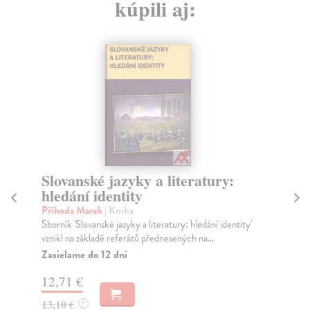
kúpili aj:
Slovanské jazyky a literatury:
Š
hledání identity
Ou
Tre
Příhoda Marek
| Kniha
čes
Sborník 'Slovanské jazyky a literatury: hledání identity'
vznikl na základě referátů přednesených na...
Za
Zasielame do 12 dní
22
12,71 €
23
13,10 €
?