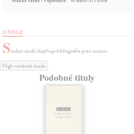
Mäkká väzba / Paperback
9788075770318
O TITULE
S
oubor studií doplňuje bibliografie prací autora.
High-contrast mode
Podobné tituly