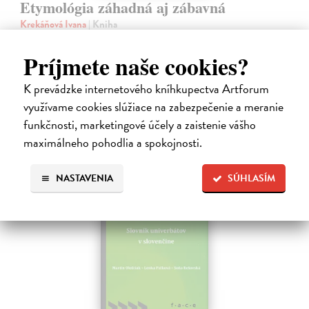
Etymológia záhadná aj zábavná
Krekáňová Ivana
| Kniha
Ako súvisí králik s Karolom Veľkým? Čo má Dunčo s Dunajom a Elvis
Presley s punkom?
Príjmete naše cookies?
Na sklade
?
K prevádzke internetového kníhkupectva Artforum
18,99 €
využívame cookies slúžiace na zabezpečenie a meranie
19,99 €
?
funkčnosti, marketingové účely a zaistenie vášho
maximálneho pohodlia a spokojnosti.
na sklade
NASTAVENIA
SÚHLASÍM