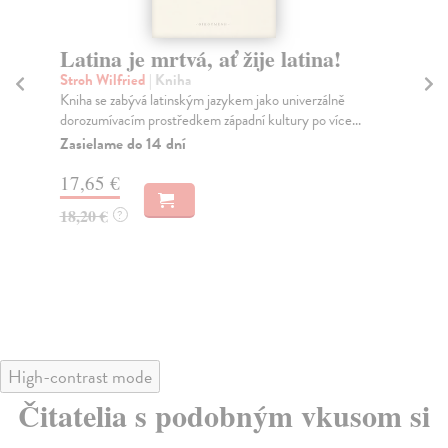
, ať žije latina!
Jazyky v komparaci 1
Večerka Radoslav
| Kniha
ým jazykem jako univerzálně
Kniha autora, ktorý sa orientuje pre
em západní kultury po více...
paleoslovienistiku, dejiny slavistiky a 
Dodávateľ nemá titul na sklade.
dní, pri starších tituloch nevieme
garantovať.
13,19 €
13,60 €
?
High-contrast mode
Čitatelia s podobným vkusom si