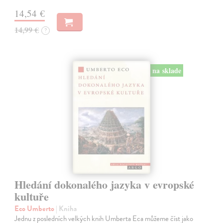
14,54 €
14,99 €
?
na sklade
Hledání dokonalého jazyka v evropské
kultuře
Eco Umberto
| Kniha
Jednu z posledních velkých knih Umberta Eca můžeme číst jako