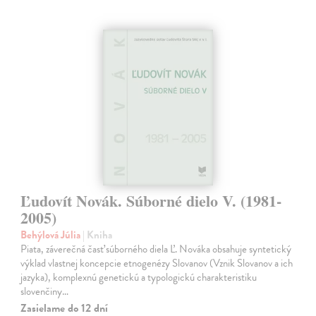
Ľudovít Novák. Súborné dielo V. (1981-
2005)
Behýlová Júlia
| Kniha
Piata, záverečná časť súborného diela Ľ. Nováka obsahuje syntetický
výklad vlastnej koncepcie etnogenézy Slovanov (Vznik Slovanov a ich
jazyka), komplexnú genetickú a typologickú charakteristiku
slovenčiny…
Zasielame do 12 dní