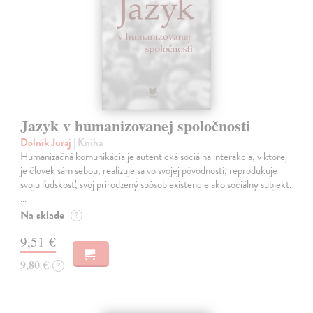
Jazyk v humanizovanej spoločnosti
Dolník Juraj
| Kniha
Humanizačná komunikácia je autentická sociálna interakcia, v ktorej
je človek sám sebou, realizuje sa vo svojej pôvodnosti, reprodukuje
svoju ľudskosť, svoj prirodzený spôsob existencie ako sociálny subjekt.
…
Na sklade
?
9,51 €
9,80 €
?