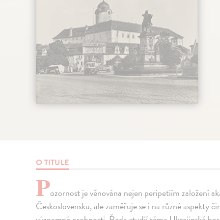
O TITULE
P
ozornost je věnována nejen peripetiím založení a
Československu, ale zaměřuje se i na různé aspekty činn
významné osobnosti. Řada studií téma Ukrajinské hos