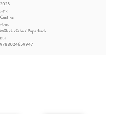
2025
JAZYK
Čeština
VÄZBA
Mäkká väzba / Paperback
EAN
9788024659947