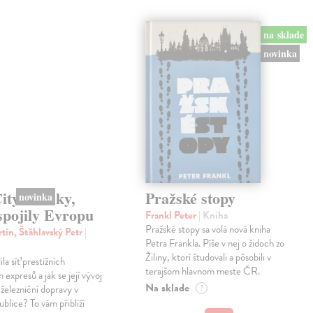
na sklade
novinka
novinka
ty - Vlaky,
Pražské stopy
spojily Evropu
Frankl Peter
| Kniha
Pražské stopy sa volá nová kniha
tin, Šťáhlavský Petr
|
Petra Frankla. Píše v nej o židoch zo
Žiliny, ktorí študovali a pôsobili v
ila síť prestižních
terajšom hlavnom meste ČR.
expresů a jak se její vývoj
Na sklade
 železniční dopravy v
?
blice? To vám přiblíží