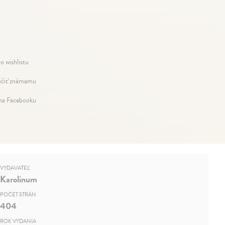
o wishlistu
čiť známemu
 na Facebooku
VYDAVATEĽ
Karolinum
POČET STRÁN
404
ROK VYDANIA