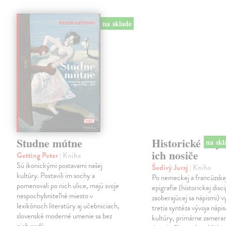
na sklade
Studne mútne
Historické nápi
ich nosiče
Getting Peter
| Kniha
Sú ikonickými postavami našej
Šedivý Juraj
| Kniha
kultúry. Postavili im sochy a
Po nemeckej a francúzske
pomenovali po nich ulice, majú svoje
epigrafie (historickej disci
nespochybniteľné miesto v
zaoberajúcej sa nápismi) 
lexikónoch literatúry aj učebniciach,
tretia syntéza vývoja nápis
slovenské moderné umenie sa bez
kultúry, primárne zamera