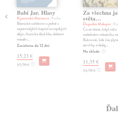
é
Babí Jar. Hlasy
Za všechna ja
světa…
Kijanovská Marianna
| Kniha
Básnické svědectví o jedné z
Dupeško Maksym
| Kn
nejtemnějších kapitol evropských
Co se stane, když roku
dějin. Autorka dává hlas obětem
malebném městečku n
masakr...
Bukovině, kde čas plyn
servírky ovládaj...
Zasielame do 12 dní
Na sklade
?
15,23 €
11,35 €
15,70 €
?
11,70 €
?
Ďal