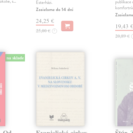
okolie, s…
publikace o
Esterházi.
komfortní
Zasielame do 14 dní
Zasielam
24,25 €
19,43 
25,00 €
?
20,89 €
na sklade
. Od
Evanjelická cirkev
Štúr. 