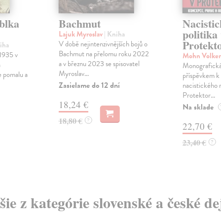
blka
Bachmut
Nacistic
politika
Lajuk Myroslav
| Kniha
Protekt
V době nejintenzivnějších bojů o
iha
Bachmut na přelomu roku 2022
 1935 v
Mohn Volke
a v březnu 2023 se spisovatel
a
Monografická
Myroslav...
e pomalu a
příspěvkem k 
Zasielame do 12 dní
nacistického 
Protektor...
18,24 €
Na sklade
18,80 €
?
22,70 €
23,40 €
?
šie z kategórie slovenské a české de