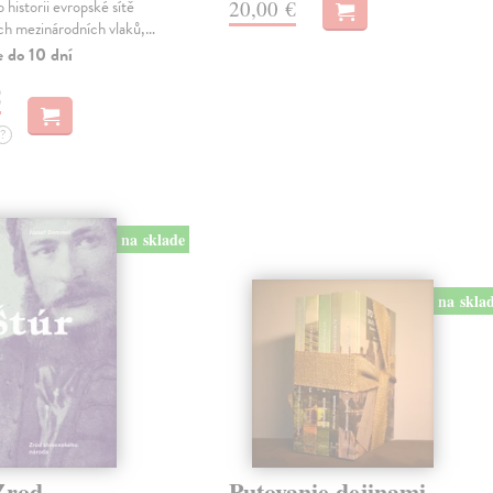
20,00 €
 historii evropské sítě
ch mezinárodních vlaků,…
e do 10 dní
€
?
na sklade
na skla
Zrod
Putovanie dejinami