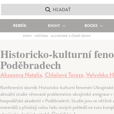
REBRÍK
KNIHY
BOOKS
KNIHY
-
HISTÓRIA
-
SLOVENSKÉ A ČESKÉ DEJINY
Historicko-kulturní fe
Poděbradech
Aksonova Natalia
,
Chlaňová Tereza
,
Velychko H
Konferenční sborník Historicko-kulturní fenomén Ukrajinsk
aktuální studie věnované problematice ukrajinské emigrace v
hospodářské akademii v Poděbradech. Studie jsou ve většině 
materiálů a přinášejí celou řadu nových pohledů na tuto komp