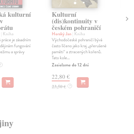
ká kulturní
Kulturní
Ze
 v
(dis)kontinuity v
po
orátu
českém pohraničí
19
ok
r
| Kniha
Horský Jan
| Kniha
 práce je zásadním
Východočeské pohraničí bývá
Kle
dějinám fungování
často líčeno jako kraj „přerušené
Nec
režimu a správy
paměti“ a ztracených kořenů.
Jese
Tato kole...
Nos
lipov
Zasielame do 12 dní
?
Zas
22,80 €
13
23,50 €
?
14,
jiny