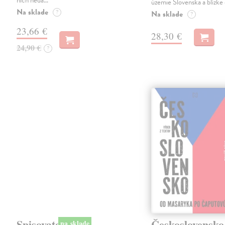
nich nedá…
územie Slovenska a blízke 
Na sklade
?
Na sklade
?
23,66 €
28,30 €
24,90 €
?
na sklade
novinka
Spisovatelia za
Československo