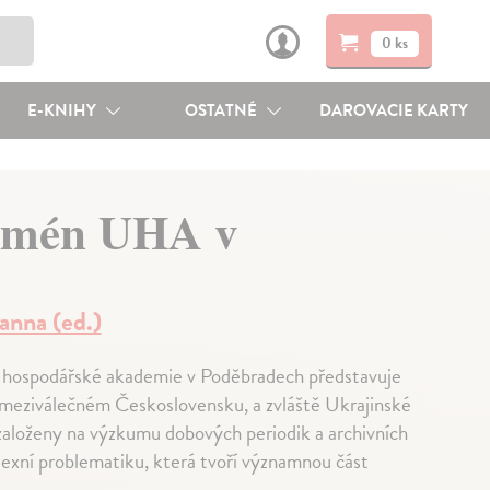
0 ks
E-KNIHY
OSTATNÉ
DAROVACIE KARTY
nomén UHA v
anna (ed.)
é hospodářské akademie v Poděbradech představuje
 meziválečném Československu, a zvláště Ukrajinské
založeny na výzkumu dobových periodik a archivních
lexní problematiku, která tvoří významnou část