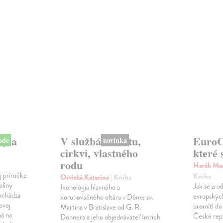
na sklade
sy a
V službách štátu,
EuroCi
novinka
cirkvi, vlastného
které 
rodu
Harák Mar
j príručke
Kniha
Orviská Katarína
| Kniha
plíny
Jak se zrod
Ikonológia hlavného a
vychádza
evropských 
korunovačného oltára v Dóme sv.
ovej
promítl do
Martina v Bratislave od G. R.
ná na
České repu
Donnera a jeho objednávateľ Imrich