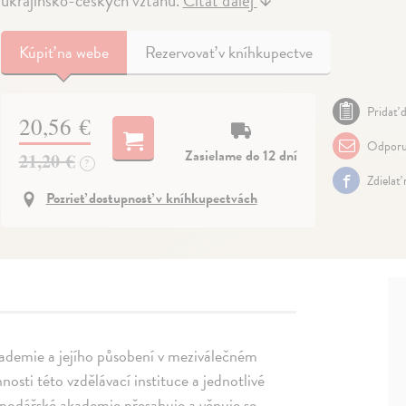
ukrajinsko-českých vztahů.
Čítať ďalej
↓
Kúpiť
na webe
Rezervovať v kníhkupectve
Pridať d
20,56 €
Odporu
Zasielame do 12 dní
21,20 €
?
Zdielať
Pozrieť dostupnosť v kníhkupectvách
kademie a jejího působení v meziválečném
osti této vzdělávací instituce a jednotlivé
podářské akademie přesahuje a věnuje se