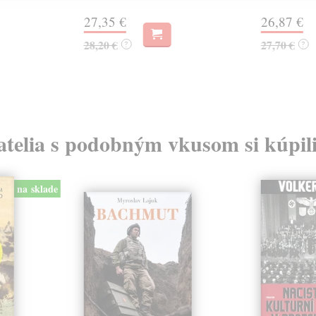
27,35 €
26,87 €
28,20 €
27,70 €
?
?
atelia s podobným vkusom si kúpili
na sklade