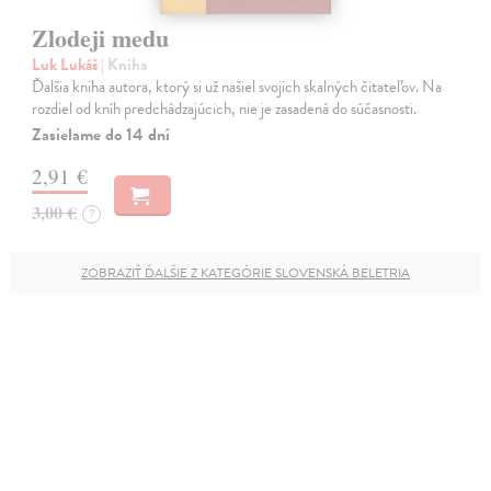
Zlodeji medu
Luk Lukáš
| Kniha
Ďalšia kniha autora, ktorý si už našiel svojich skalných čitateľov. Na
rozdiel od kníh predchádzajúcich, nie je zasadená do súčasnosti.
Zasielame do 14 dní
2,91 €
3,00 €
?
ZOBRAZIŤ ĎALŠIE Z KATEGÓRIE SLOVENSKÁ BELETRIA