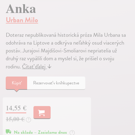
Anka
Urban Milo
Doteraz nepublikovaná historická próza Mila Urbana sa
odohráva na Liptove a odkrýva neľahký osud viacerých
postáv. Jurajovi Majdišovi-Smoliarovi nepriatelia už
druhý raz vypálili dom a myslel si, že prišiel o svoju
rodinu.
Čítať ďalej
↓
Kúpiť
Rezervovať v kníhkupectve
14,55 €
15,00 €
?
Na sklade – Zasielame dnes
?