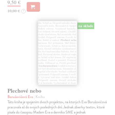
9,50 €
10,00 €
?
na sklade
Plechové nebo
Borušovičová Eva
| Kniha
Táto kniha je spojením dvoch projektov, na ktorých Eva Borušovičová
pracovala až do svojich posledných dní. Jednak zbierky textov, ktoré
písala do časopisu Madam Eva a denníka SME a jednak