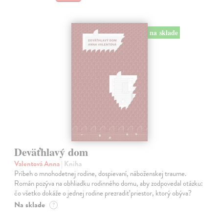
na sklade
Deväťhlavý dom
Valentová Anna
| Kniha
Príbeh o mnohodetnej rodine, dospievaní, náboženskej traume.
Román pozýva na obhliadku rodinného domu, aby zodpovedal otázku:
čo všetko dokáže o jednej rodine prezradiť priestor, ktorý obýva?
Na sklade
?