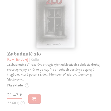
Zabudnuté zlo
Kumičák Juraj
| Kniha
„Zabudnuté zlo“ rozpráva o tragických udalostiach z obdobia druhej
svetovej vojny a krátko po nej. Na príbehoch postáv sa objavujú
tragédie, ktoré postihli Židov, Nemcov, Maďarov, Čechov aj
Slovákov v…
Na sklade
?
21,47 €
22,60 €
?