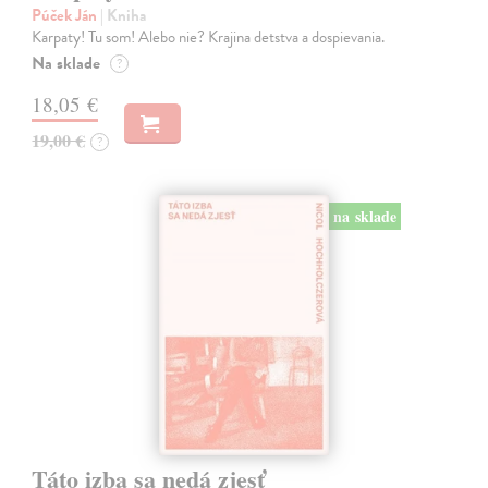
Púček Ján
| Kniha
Karpaty! Tu som! Alebo nie? Krajina detstva a dospievania.
Na sklade
?
18,05 €
19,00 €
?
na sklade
Táto izba sa nedá zjesť