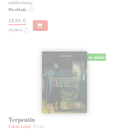
nedokončenej…
Na sklade
?
18,91 €
19,90 €
?
na sklade
Terpentín
Cabala Lukáš
| Kniha