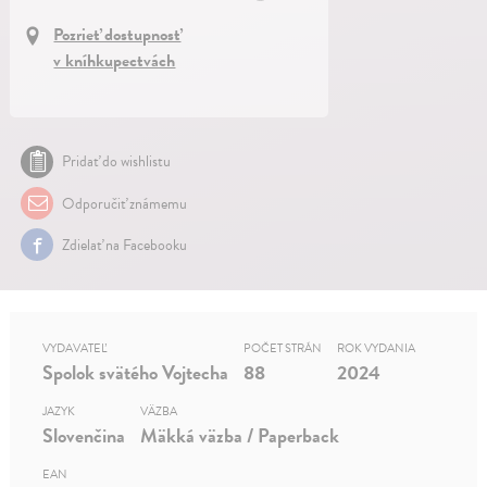
Pozrieť dostupnosť
v kníhkupectvách
Pridať do wishlistu
Odporučiť známemu
Zdielať na Facebooku
VYDAVATEĽ
POČET STRÁN
ROK VYDANIA
Spolok svätého Vojtecha
88
2024
JAZYK
VÄZBA
Slovenčina
Mäkká väzba / Paperback
EAN