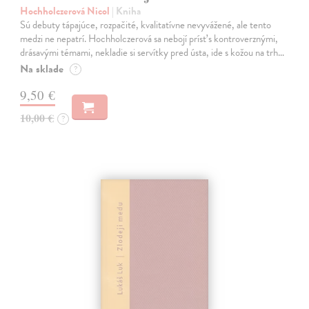
Hochholczerová Nicol
| Kniha
Sú debuty tápajúce, rozpačité, kvalitatívne nevyvážené, ale tento
medzi ne nepatrí. Hochholczerová sa nebojí prísť s kontroverznými,
drásavými témami, nekladie si servítky pred ústa, ide s kožou na trh…
Na sklade
?
9,50 €
10,00 €
?