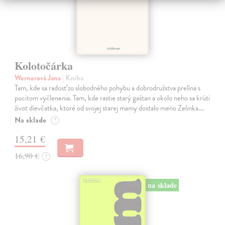
Kolotočárka
Wernerová Jana
| Kniha
Tam, kde sa radosť zo slobodného pohybu a dobrodružstva prelína s
pocitom vyčlenenia. Tam, kde rastie starý gaštan a okolo neho sa krúti
život dievčatka, ktoré od svojej starej mamy dostalo meno Zelinka.…
Na sklade
?
15,21 €
16,90 €
?
na sklade