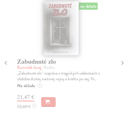
na sklade
Zabudnuté zlo
A
Kumičák Juraj
| Kniha
Hu
„Zabudnuté zlo“ rozpráva o tragických udalostiach z
Nov
obdobia druhej svetovej vojny a krátko po nej. N...
naz
Na sklade
Na
?
21,47 €
17
22,60 €
19
?