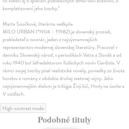
čo svedčí aj o splácaní publikačných dlhov voči autorovi, o
kompletizovaní jeho tvorby.“
Marta Součková, literárna vedkyňa
MILO URBAN (*1904 – †1982) je slovenský prozaik,
prekladateľ a novinár, jeden z najvýznamnejších
reprezentantov modernej slovenskej literatúry. Pracoval v
denníku Slovenský národ, v periodikách Vatra a Slovák a od
roku 1940 bol šéfredaktorom ľudáckych novín Gardista. V
rámci svojej tvorby písal realistické novely, poviedky zo života
horalov a romány z obdobia druhej svetovej vojny. Jeho
najvýznamnejším dielom je trilógia Živý bič, Hmly na úsvite a
V osídlach.
High-contrast mode
Podobné tituly