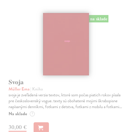
na sklade
Svoja
Müller Ema
| Kniha
svoja je zveľadená verzia textov, ktoré som počas piatich rokov písala
pre československý vogue. texty sú obohatené mojimi škrabopisne
napísanými denníkmi, fotkami z detstva, fotkami z mobilu a fotkami…
Na sklade
?
30,00 €