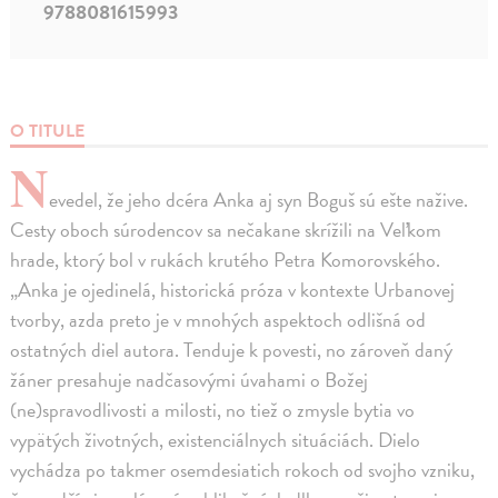
9788081615993
O TITULE
N
evedel, že jeho dcéra Anka aj syn Boguš sú ešte nažive.
Cesty oboch súrodencov sa nečakane skrížili na Veľkom
hrade, ktorý bol v rukách krutého Petra Komorovského.
„Anka je ojedinelá, historická próza v kontexte Urbanovej
tvorby, azda preto je v mnohých aspektoch odlišná od
ostatných diel autora. Tenduje k povesti, no zároveň daný
žáner presahuje nadčasovými úvahami o Božej
(ne)spravodlivosti a milosti, no tiež o zmysle bytia vo
vypätých životných, existenciálnych situáciách. Dielo
vychádza po takmer osemdesiatich rokoch od svojho vzniku,