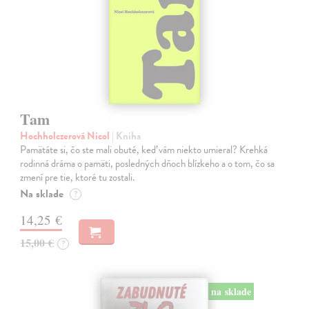
Tam
Hochholczerová Nicol
| Kniha
Pamätáte si, čo ste mali obuté, keď vám niekto umieral? Krehká
rodinná dráma o pamäti, posledných dňoch blízkeho a o tom, čo sa
zmení pre tie, ktoré tu zostali.
Na sklade
?
14,25 €
15,00 €
?
na sklade