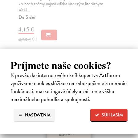
kruhoch známy najmä vďaka viacerým literárnym
Na
súťaž...
17
Do 5 dní
18
4,15 €
4,28 €
?
Príjmete naše cookies?
Ďalšie z kategórie slovenská
K prevádzke internetového kníhkupectva Artforum
beletria
využívame cookies slúžiace na zabezpečenie a meranie
funkčnosti, marketingové účely a zaistenie vášho
maximálneho pohodlia a spokojnosti.
na sklade
NASTAVENIA
SÚHLASÍM