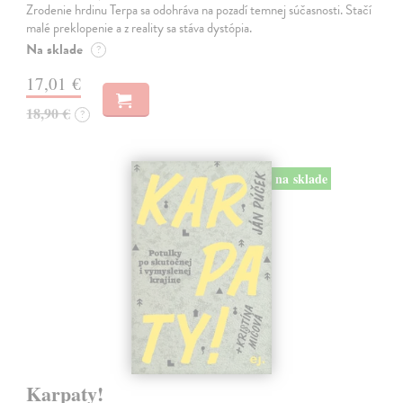
Zrodenie hrdinu Terpa sa odohráva na pozadí temnej súčasnosti. Stačí
malé preklopenie a z reality sa stáva dystópia.
Na sklade
?
17,01 €
18,90 €
?
na sklade
Karpaty!