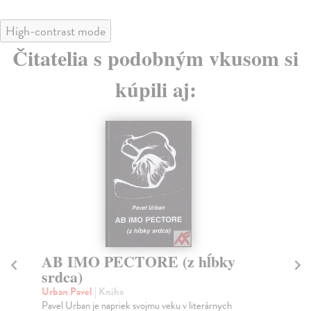
High-contrast mode
Čitatelia s podobným vkusom si
kúpili aj:
AB IMO PECTORE (z hĺbky
V
srdca)
Di
Kul
Urban Pavel
| Kniha
Did
Pavel Urban je napriek svojmu veku v literárnych