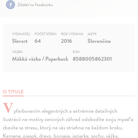
Zdielať na Facebooku
VYDAVATEĽ
POČET STRÁN
ROK VYDANIA
JAZYK
Slovart
64
2016
Slovenčina
VÄZBA
EAN
Mäkká väzba / Paperback
8588005862301
O TITULE
V
yfarbovaním elegantných a extrémne detailných
ilustrácií na motívy zenových záhrad oslobodíte svoju myseľ a
zbavíte sa stresu, ktorý na vás striehne na každom kroku.
Kamene, piesok, drevo, bonsaje, jazierka, sochy, vážky,