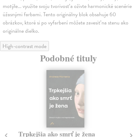
motýle... využite svoju tvorivosť a oživte harmonické scenérie
úžasnými farbami. Tento originálny blok obsahuje 60
obrázkov, ktoré si po vyfarbení môžete zavesiť na stenu ako
originálne dielko.
High-contrast mode
Podobné tituly
Trpkejšia ako smrť je žena
P