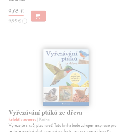
9,65 €
9,95 €
?
Vyřezávání ptáků ze dřeva
kolektív autorov
| Kniha
Vyřezejte si svůj ptačí svět! Tato kniha bude zdrojem inspirace pro
řezbáře jakéhokoli stupně pokročilosti. Je v ní shromážděno 15