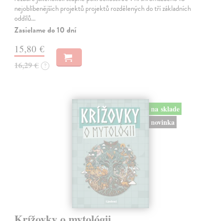
nejoblíbenějších projektů projektů rozdělených do tří základních
oddílů…
Zasielame do 10 dní
15,80 €
16,29 €
?
na sklade
novinka
Krížovky o mytológii