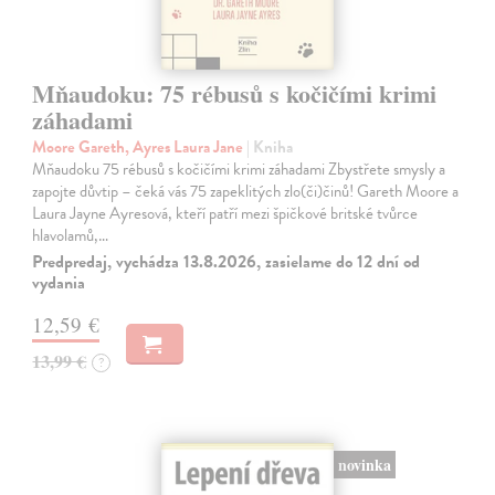
Mňaudoku: 75 rébusů s kočičími krimi
záhadami
Moore Gareth, Ayres Laura Jane
| Kniha
Mňaudoku 75 rébusů s kočičími krimi záhadami Zbystřete smysly a
zapojte důvtip – čeká vás 75 zapeklitých zlo(či)činů! Gareth Moore a
Laura Jayne Ayresová, kteří patří mezi špičkové britské tvůrce
hlavolamů,…
Predpredaj, vychádza 13.8.2026, zasielame do 12 dní od
vydania
12,59 €
13,99 €
?
novinka