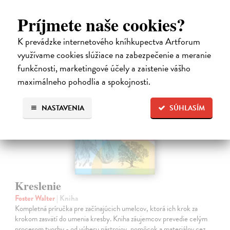
28,90 €
Príjmete naše cookies?
K prevádzke internetového kníhkupectva Artforum
využívame cookies slúžiace na zabezpečenie a meranie
funkčnosti, marketingové účely a zaistenie vášho
maximálneho pohodlia a spokojnosti.
na sklade
NASTAVENIA
SÚHLASÍM
Kreslenie
Foster Walter
| Kniha
Kompletná príručka pre začínajúcich umelcov, ktorá ich krok za
krokom zasvätí do umenia kresby. Kniha záujemcov prevedie celým
procesom tvorby - od výberu nástrojov, pomôcok a materiálov cez