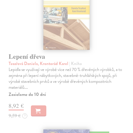
Lepení dřeva
Tesařová Daniela, Krontorád Karel
| Kniha
Lepidla se využívají ve výrobě více než 70 % dřevěných výrobků, a to
zejména při lepení nábytkových, stavebně-truhlářských spojů, při
výrobě stavebních prvků a ve výrobě dřevěných kompozitních
materiálů.…
Zasielame do 10 dní
8,92 €
9,59 €
?