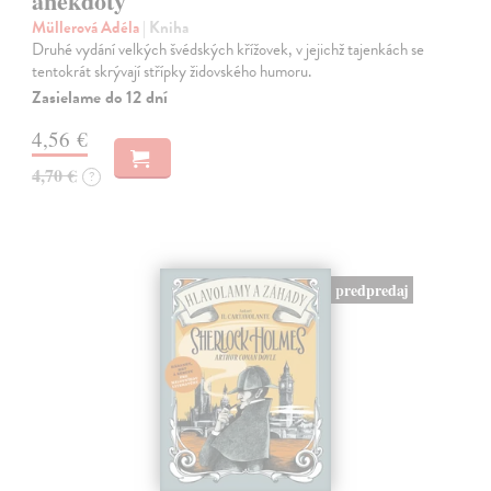
anekdoty
Müllerová Adéla
| Kniha
Druhé vydání velkých švédských křížovek, v jejichž tajenkách se
tentokrát skrývají střípky židovského humoru.
Zasielame do 12 dní
4,56 €
4,70 €
?
predpredaj