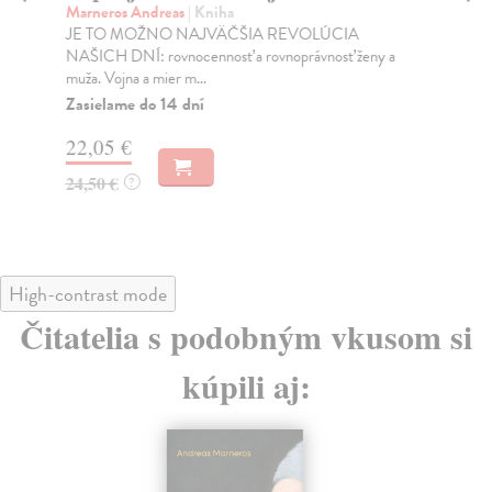
Marneros Andreas
| Kniha
Bor
JE TO MOŽNO NAJVÄČŠIA REVOLÚCIA
Tát
NAŠICH DNÍ: rovnocennosť a rovnoprávnosť ženy a
Bor
muža. Vojna a mier m...
Na
Zasielame do 14 dní
18
22,05 €
19
24,50 €
?
High-contrast mode
Čitatelia s podobným vkusom si
kúpili aj: