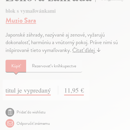
blok s vymaľovánkami
Muzio Sara
Japonské záhrady, nazývané aj zenové, vyžarujú
dokonalosť, harmóniu a vnútorný pokoj. Práve nimi sú
inšpirované tieto vymaľovanky.
Čítať ďalej
↓
Kúpiť
Rezervovať v kníhkupectve
titul je vypredaný
11,95 €
Pridať do wishlistu
Odporučiť známemu