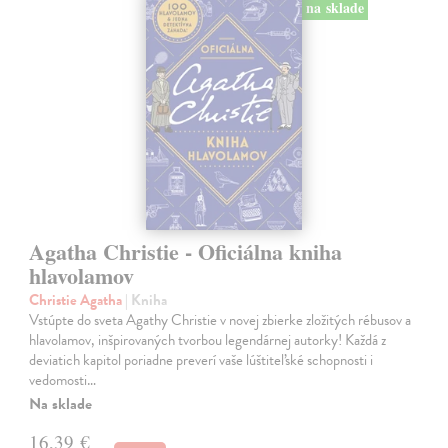
na sklade
Agatha Christie - Oficiálna kniha
hlavolamov
Christie Agatha
| Kniha
Vstúpte do sveta Agathy Christie v novej zbierke zložitých rébusov a
hlavolamov, inšpirovaných tvorbou legendárnej autorky! Každá z
deviatich kapitol poriadne preverí vaše lúštiteľské schopnosti i
vedomosti…
Na sklade
16,39 €