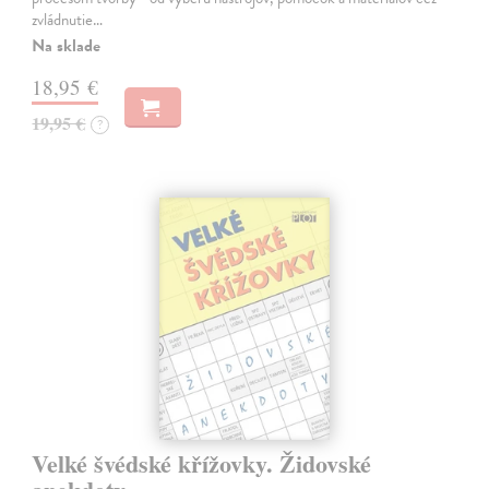
zvládnutie…
Na sklade
18,95 €
19,95 €
?
Velké švédské křížovky. Židovské