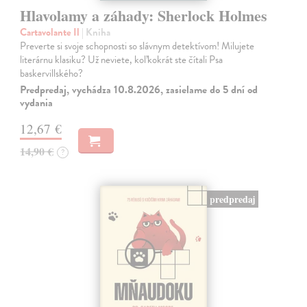
Hlavolamy a záhady: Sherlock Holmes
Cartavolante Il
| Kniha
Preverte si svoje schopnosti so slávnym detektívom! Milujete
literárnu klasiku? Už neviete, koľkokrát ste čítali Psa
baskervillského?
Predpredaj, vychádza 10.8.2026, zasielame do 5 dní od
vydania
12,67 €
14,90 €
?
predpredaj