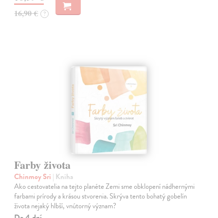
16,90 €
?
Farby života
Chinmoy Sri
| Kniha
Ako cestovatelia na tejto planéte Zemi sme obklopení nádhernými
farbami prírody a krásou stvorenia. Skrýva tento bohatý gobelín
života nejaký hlbší, vnútorný význam?
Do 4 dní