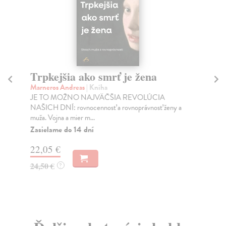
Trpkejšia ako smrť je žena
P
Marneros Andreas
| Kniha
Bor
JE TO MOŽNO NAJVÄČŠIA REVOLÚCIA
Tát
NAŠICH DNÍ: rovnocennosť a rovnoprávnosť ženy a
Bor
muža. Vojna a mier m...
Na
Zasielame do 14 dní
18
22,05 €
19
24,50 €
?