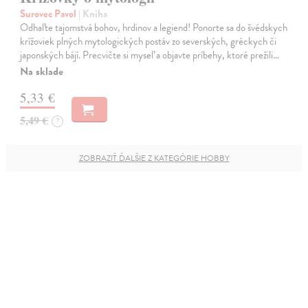
Surovec Pavol
| Kniha
Odhaľte tajomstvá bohov, hrdinov a legiend! Ponorte sa do švédskych
krížoviek plných mytologických postáv zo severských, gréckych či
japonských bájí. Precvičte si myseľ a objavte príbehy, ktoré prežili…
Na sklade
5,33 €
5,49 €
?
ZOBRAZIŤ ĎALŠIE Z KATEGÓRIE HOBBY