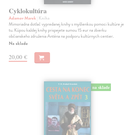
Cyklokultúra
Adamov Marek
| Kniha
Mimoriadna dotlač vypredanej knihy s myšlienkou pomoci kultúre je
tu. Kúpou každej knihy prispejete sumou 15 eur na zbierku
občianskeho združenia Anténa na podporu kultúrnych centier.
Na sklade
20,00 €
na sklade