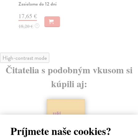
Zasielame do 12 dní
Za
17,65 €
25
18,20 €
25
?
High-contrast mode
Čitatelia s podobným vkusom si
kúpili aj:
Príjmete naše cookies?