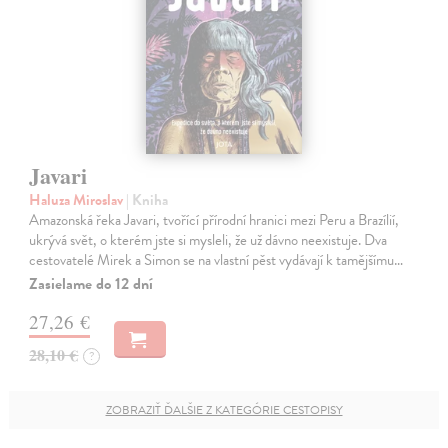
Javari
Haluza Miroslav
| Kniha
Amazonská řeka Javari, tvořící přírodní hranici mezi Peru a Brazílií,
ukrývá svět, o kterém jste si mysleli, že už dávno neexistuje. Dva
cestovatelé Mirek a Simon se na vlastní pěst vydávají k tamějšímu…
Zasielame do 12 dní
27,26 €
28,10 €
?
ZOBRAZIŤ ĎALŠIE Z KATEGÓRIE CESTOPISY