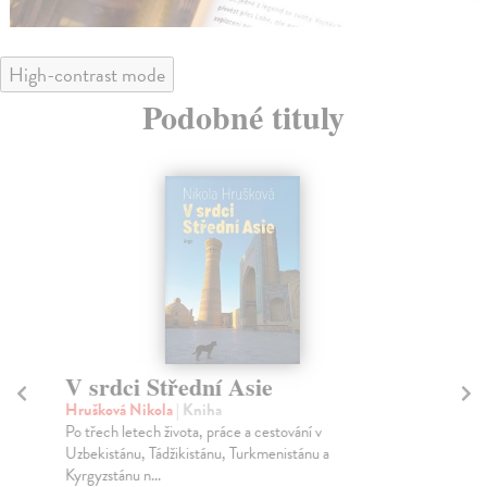
High-contrast mode
Podobné tituly
V srdci Střední Asie
T
Hrušková Nikola
| Kniha
Van
Po třech letech života, práce a cestování v
Kri
Uzbekistánu, Tádžikistánu, Turkmenistánu a
čes
Kyrgyzstánu n...
Jos