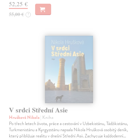
52,25 €
55,00 €
?
V srdci Střední Asie
Hrušková Nikola
| Kniha
Po třech letech života, práce a cestování v Uzbekistánu, Tádžikistánu,
Turkmenistánu a Kyrgyzstánu napsala Nikola Hrušková osobitý deník,
který přibližuje realitu v dnešní Střední Asii. Zachycuje každodenní…