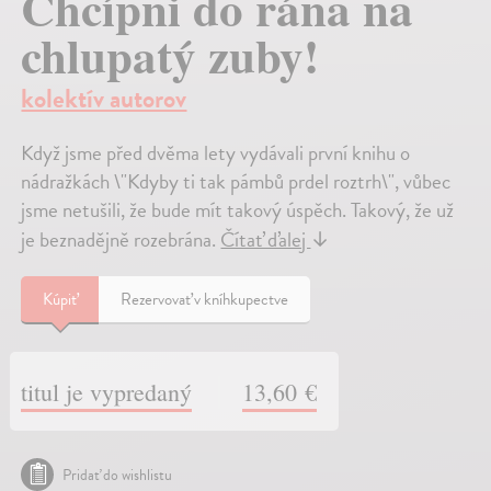
Chcípni do rána na
chlupatý zuby!
kolektív autorov
Když jsme před dvěma lety vydávali první knihu o
nádražkách \"Kdyby ti tak pámbů prdel roztrh\", vůbec
jsme netušili, že bude mít takový úspěch. Takový, že už
je beznadějně rozebrána.
Čítať ďalej
↓
Kúpiť
Rezervovať v kníhkupectve
titul je vypredaný
13,60 €
Pridať do wishlistu