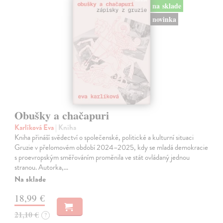
na sklade
novinka
Obušky a chačapuri
Karlíková Eva
| Kniha
Kniha přináší svědectví o společenské, politické a kulturní situaci
Gruzie v přelomovém období 2024–2025, kdy se mladá demokracie
s proevropským směřováním proměnila ve stát ovládaný jednou
stranou. Autorka,…
Na sklade
18,99 €
21,10 €
?