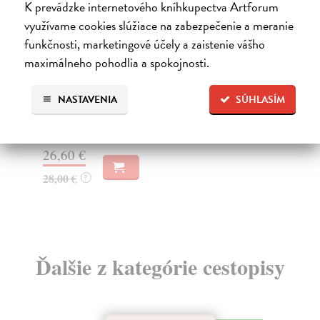
K prevádzke internetového kníhkupectva Artforum
využívame cookies slúžiace na zabezpečenie a meranie
funkčnosti, marketingové účely a zaistenie vášho
Dobrý ráno
R
maximálneho pohodlia a spokojnosti.
Dědeček Jiří
| Kniha
Na
Tuto knihu autor vydává ke svým sedmdesátým
Chc
narozeninám, aby si udělal radost. Obsahuje
se 
NASTAVENIA
SÚHLASÍM
chronologick...
Za
Zasielame do 12 dní
13
26,60 €
14
28,00 €
?
Ďalšie z kategórie cestopisy