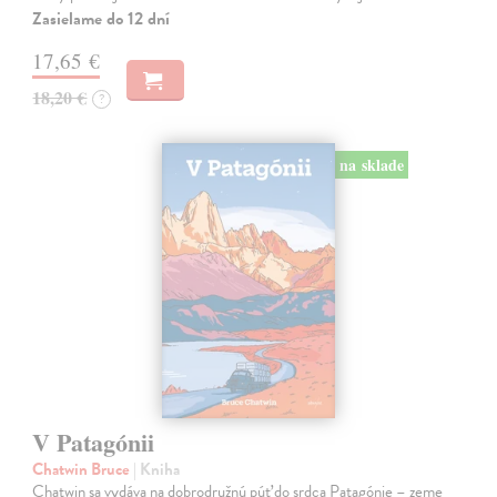
Zasielame do 12 dní
17,65 €
18,20 €
?
na sklade
V Patagónii
Chatwin Bruce
| Kniha
Chatwin sa vydáva na dobrodružnú púť do srdca Patagónie – zeme