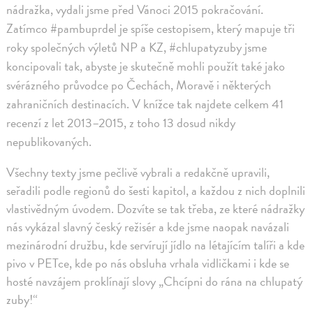
nádražka, vydali jsme před Vánoci 2015 pokračování.
Zatímco #pambuprdel je spíše cestopisem, který mapuje tři
roky společných výletů NP a KZ, #chlupatyzuby jsme
koncipovali tak, abyste je skutečně mohli použít také jako
svérázného průvodce po Čechách, Moravě i některých
zahraničních destinacích. V knížce tak najdete celkem 41
recenzí z let 2013–2015, z toho 13 dosud nikdy
nepublikovaných.
Všechny texty jsme pečlivě vybrali a redakčně upravili,
seřadili podle regionů do šesti kapitol, a každou z nich doplnili
vlastivědným úvodem. Dozvíte se tak třeba, ze které nádražky
nás vykázal slavný český režisér a kde jsme naopak navázali
mezinárodní družbu, kde servírují jídlo na létajícím talíři a kde
pivo v PETce, kde po nás obsluha vrhala vidličkami i kde se
hosté navzájem proklínají slovy „Chcípni do rána na chlupatý
zuby!“