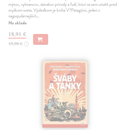
mýtov, vyhnancov, zázrakov prírody a ľudí, ktorí sa sem utiahli pred
zvyškom sveta. Výsledkom je kniha V?Patagónii, jeden z
najpopulárnejších…
Na sklade
18,91 €
19,90 €
?