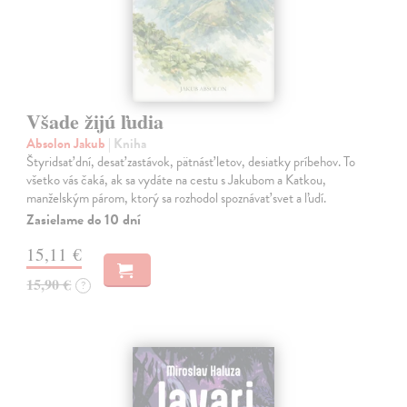
Všade žijú ľudia
Absolon Jakub
| Kniha
Štyridsať dní, desať zastávok, pätnásť letov, desiatky príbehov. To
všetko vás čaká, ak sa vydáte na cestu s Jakubom a Katkou,
manželským párom, ktorý sa rozhodol spoznávať svet a ľudí.
Zasielame do 10 dní
15,11 €
15,90 €
?