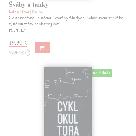
Šváby a tanky
Laine Timo
| Kniha
Cesta nedávnou históriou, ktorá vyráža dych. Kolaps socialistického
systému zažitý na vlastnej koži.
Do 3 dní
19,30 €
19,90 €
?
na sklade