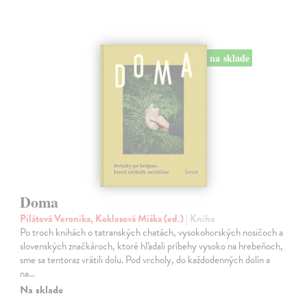
na sklade
Doma
Pilátová Veronika, Koklesová Miška (ed.)
| Kniha
Po troch knihách o tatranských chatách, vysokohorských nosičoch a
slovenských značkároch, ktoré hľadali príbehy vysoko na hrebeňoch,
sme sa tentoraz vrátili dolu. Pod vrcholy, do každodenných dolín a
na…
Na sklade