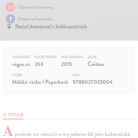
Odporučiť známemu
Zdielať na Facebooku
Pozrieť dostupnosť v kníhkupectvách
VYDAVATEĽ
POČET STRÁN
ROK VYDANIA
JAZYK
vágus.cz
263
2015
Čeština
VÄZBA
EAN
Mäkká väzba / Paperback
9788027023004
O TITULE
A
protože nic nekončí a my jedeme dál jako bubenečská