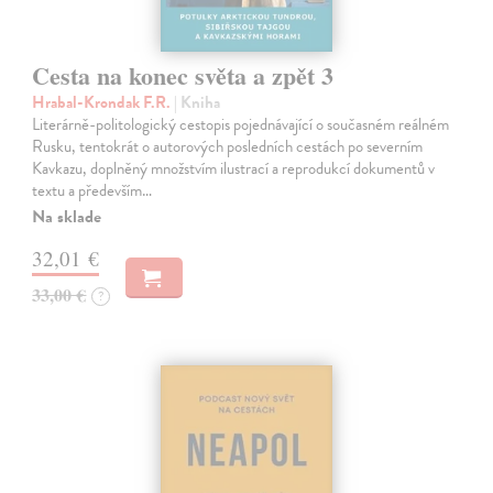
Cesta na konec světa a zpět 3
Hrabal-Krondak F.R.
| Kniha
Literárně-politologický cestopis pojednávající o současném reálném
Rusku, tentokrát o autorových posledních cestách po severním
Kavkazu, doplněný množstvím ilustrací a reprodukcí dokumentů v
textu a především…
Na sklade
32,01 €
33,00 €
?