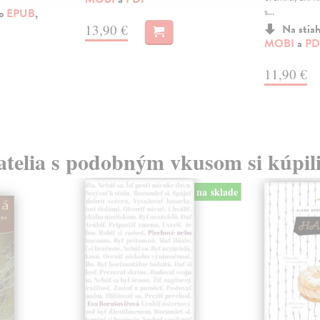
s...
ko
EPUB
,
13,90 €
Na stia
MOBI
a
PD
11,90 €
atelia s podobným vkusom si kúpili
na sklade