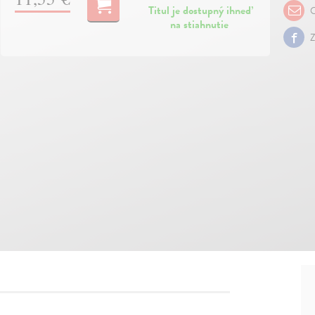
Titul je dostupný ihneď
O
na stiahnutie
Z