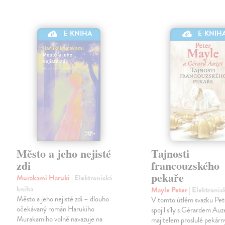
E-KNIHA
E-KNIH
Město a jeho nejisté
Tajnosti
zdi
francouzského
pekaře
Murakami Haruki
| Elektronická
kniha
Mayle Peter
| Elektronic
Město a jeho nejisté zdi – dlouho
V tomto útlém svazku Pe
očekávaný román Harukiho
spojil síly s Gérardem Au
Murakamiho volně navazuje na
majitelem proslulé pekár