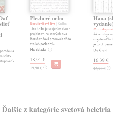
 Dať
Plechové nebo
Hana (s
lieť
vydanie
Borušovičová Eva
| Kniha
ý
Táto kniha je spojením dvoch
Mornštajnov
i
projektov, na ktorých Eva
Ak existuje n
Borušovičová pracovala až do
ozajstnosť ľu
svojich posledný...
je to utrpenie.
Na sklade
Do 6 dní
?
 poradcu a
na sekty
18,91 €
16,39 €
stupovať k
19,90 €
?
16,90 €
?
Ďalšie z kategórie svetová beletria