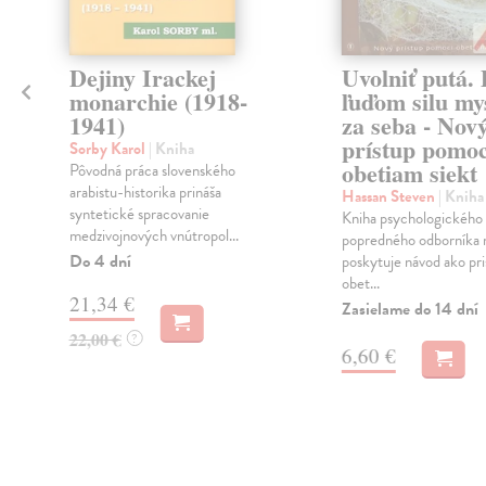
Dejiny Irackej
Uvolniť putá.
t
monarchie (1918-
ľuďom silu mys
1941)
za seba - Nov
prístup pomoc
Sorby Karol
| Kniha
obetiam siekt
h
Pôvodná práca slovenského
arabistu-historika prináša
Hassan Steven
| Kniha
syntetické spracovanie
Kniha psychologického
medzivojnových vnútropol...
popredného odborníka 
Do 4 dní
poskytuje návod ako pri
obet...
21,34 €
Zasielame do 14 dní
22,00 €
?
6,60 €