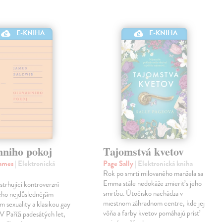
E-KNIHA
E-KNIHA
nniho pokoj
Tajomstvá kvetov
James
| Elektronická
Page Sally
| Elektronická kniha
Rok po smrti milovaného manžela sa
Emma stále nedokáže zmieriť s jeho
strhující kontroverzní
smrťou. Útočisko nachádza v
eho nejdůslednějším
miestnom záhradnom centre, kde jej
m sexuality a klasikou gay
vôňa a farby kvetov pomáhajú prísť
 V Paříži padesátých let,