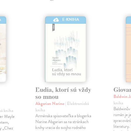
A
E-KNIHA
Ľudia, ktorí sú vždy
Giova
so mnou
Baldwin 
kniha
Abgarian Narine
| Elektronická
Baldwinův 
kniha
ká kniha
román je j
Arménska spisovateľka a blogerka
ter Mayle
zpracování
Narine Abgarian sa na stránkach
zetem,
literatury.
knihy vracia do svojho rodného
ny „Chez