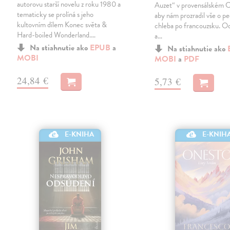
autorovu starší novelu z roku 1980 a
Auzet“ v provensálském C
tematicky se prolíná s jeho
aby nám prozradil vše o p
kultovním dílem Konec světa &
chleba po francouzsku. Od
Hard-boiled Wonderland.…
a…
Na stiahnutie ako
EPUB
a
Na stiahnutie ako
MOBI
MOBI
a
PDF
24,84 €
5,73 €
E-KNIHA
E-KNIH