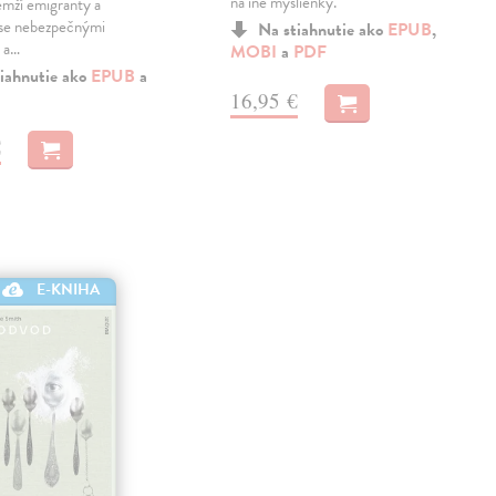
na iné myšlienky.
emží emigranty a
 se nebezpečnými
Na stiahnutie ako
EPUB
,
 a…
MOBI
a
PDF
iahnutie ako
EPUB
a
16,95 €
€
E-KNIHA