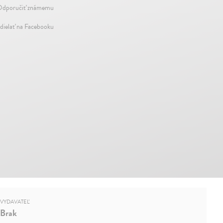
dporučiť známemu
dielať na Facebooku
VYDAVATEĽ
Brak