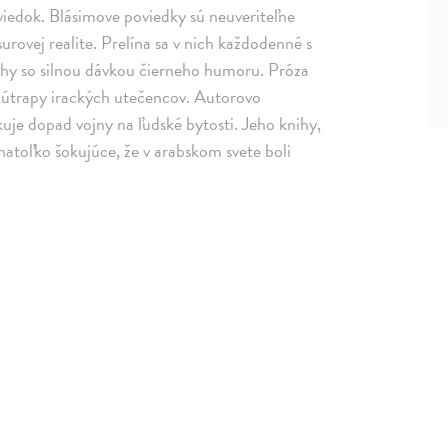
poviedok. Blásimove poviedky sú neuveriteľne
urovej realite. Prelína sa v nich každodenné s
behy so silnou dávkou čierneho humoru. Próza
a útrapy irackých utečencov. Autorovo
je dopad vojny na ľudské bytosti. Jeho knihy,
natoľko šokujúce, že v arabskom svete boli