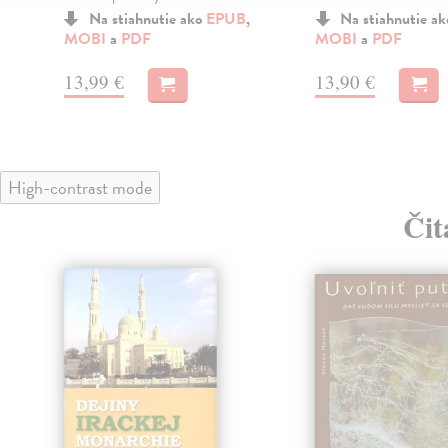
Na stiahnutie ako
EPUB
,
Na stiahnutie a
MOBI
a
PDF
MOBI
a
PDF
13,99 €
13,90 €
High-contrast mode
Čit