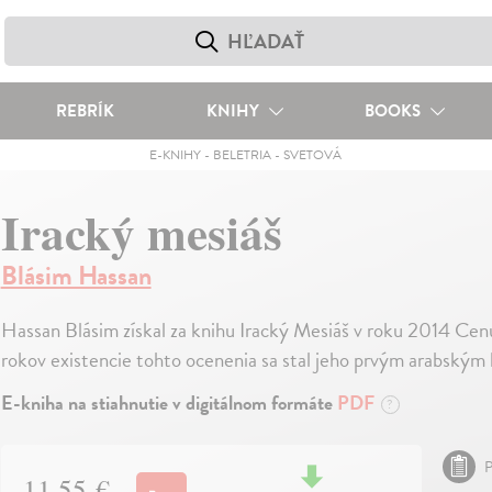
REBRÍK
KNIHY
BOOKS
E-KNIHY
-
BELETRIA
-
SVETOVÁ
Iracký mesiáš
Blásim Hassan
Hassan Blásim získal za knihu Iracký Mesiáš v roku 2014 Cen
rokov existencie tohto ocenenia sa stal jeho prvým arabským
E-kniha na stiahnutie v digitálnom formáte
PDF
?
P
11,55 €