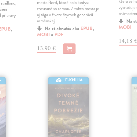
která se h
mesta Berd, ktoré bolo kedysi
availlonu,
vyznačuje
zrovnané so zemou. Z tohto mesta je
ečení
známostmi
aj sága o živote štyroch generácií
 přípravy
arménskej…
Na st
MOBI
Na stiahnutie ako
EPUB
,
EPUB
,
MOBI
a
PDF
14,18 
13,90 €
A
E-KNIHA