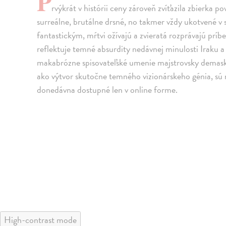
P
rvýkrát v histórii ceny zároveň zvíťazila zbierka 
surreálne, brutálne drsné, no takmer vždy ukotvené v s
fantastickým, mŕtvi ožívajú a zvieratá rozprávajú prí
reflektuje temné absurdity nedávnej minulosti Iraku 
makabrózne spisovateľské umenie majstrovsky demasku
ako výtvor skutočne temného vizionárskeho génia, sú 
donedávna dostupné len v online forme.
High-contrast mode