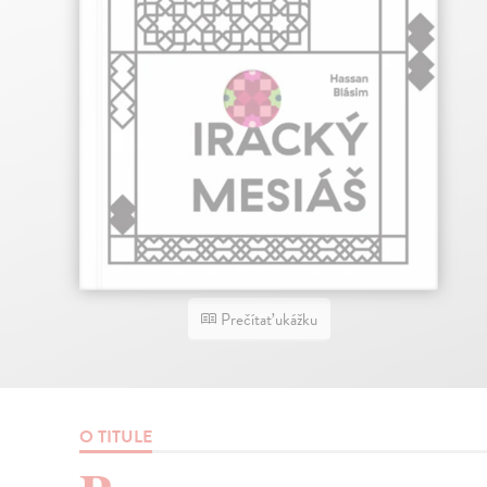
Prečítať ukážku
O TITULE