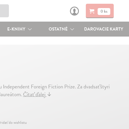
0 ks
E-KNIHY
OSTATNÉ
DAROVACIE KARTY
u Independent Foreign Fiction Prize. Za dvadsaťštyri
 laureátom.
Čítať ďalej
↓
ridať do wishlistu