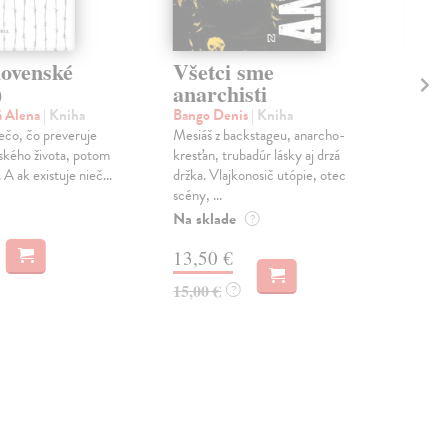
lovenské
Všetci sme
V 
)
anarchisti
po
á Alena
| Kniha
Bango Denis
| Kniha
Švá
iečo, čo preveruje
Mesiáš z backstageu, anarcho-
Knih
dského života, potom
kresťan, trubadúr lásky aj drzá
post
 A ak existuje nieč...
držka. Vlajkonosič utópie, otec
den
scény, ...
pozo
Na sklade
Na 
?
13,50 €
14
15,00 €
16,
?