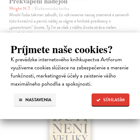
Prekvapení nádejou
Wright N.T.
| Elektronická kniha
Mnohí ľudia takmer zabudli, čo vzkriesenie naozaj znamená a zamenili
túto konečnú a pevnú nádej za vágne a hmlisté predstavy o
„posmrtnom“ živote. Ty?m sa však z nášho života stráca nielen
konečná nádej…
Na stiahnutie ako
EPUB
,
MOBI
a
PDF
Príjmete naše cookies?
10,90 €
K prevádzke internetového kníhkupectva Artforum
využívame cookies slúžiace na zabezpečenie a meranie
funkčnosti, marketingové účely a zaistenie vášho
maximálneho pohodlia a spokojnosti.
NASTAVENIA
SÚHLASÍM
E-KNIHA