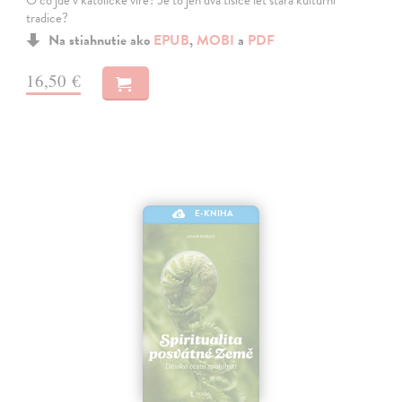
O co jde v katolické víře? Je to jen dva tisíce let stará kulturní
tradice?
Na stiahnutie ako
EPUB
,
MOBI
a
PDF
16,50 €
E-KNIHA