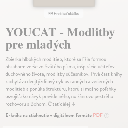
Prečítať ukážku
YOUCAT - Modlitby
pre mladých
Zbierka hlbokých modlitieb, ktoré sa líšia formou i
obsahom: verše zo Svätého písma, inšpirácie učiteľov
duchovného života, modlitby súčasníkov. Prvá časť knihy
zachytáva dvojtýždňový cyklus ranných a večerných
modlitieb a ponúka štruktúru, ktorú si možno poľahky
osvojiť ako návyk pravidelného, no žánrovo pestrého
rozhovoru s Bohom.
Čítať ďalej
↓
E-kniha na stiahnutie v digitálnom formáte
PDF
?