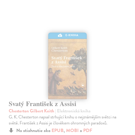
E-KNIHA
Svatý František z Assisi
Chesterton Gilbert Keith
| Elektronická kniha
G. K. Chesterton napsal strhující knihu o nejznámějším světci na
světě. František z Assisi je člověkem ohromných paradoxů.
Na stiahnutie ako
EPUB
,
MOBI
a
PDF