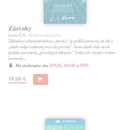
Zázraky
Lewis C.S.
| Elektronická kniha
Základnou charakteristikou „zázraku“ je podľa Lewisa to, že ide o
„zásah nadprirodzenej moci do prírody“. Tento zásah však nemá
podobu porušenia „prírodných zákonov“. Treba ich vnímať v širšom
kontexte.…
Na stiahnutie ako
EPUB
,
MOBI
a
PDF
19,00 €
E-KNIHA