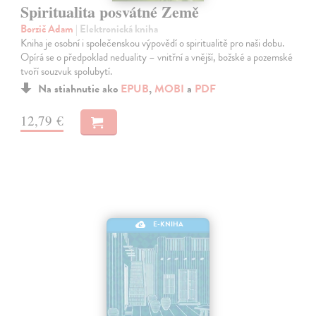
Spiritualita posvátné Země
Borzič Adam
| Elektronická kniha
Kniha je osobní i společenskou výpovědí o spiritualitě pro naši dobu.
Opírá se o předpoklad neduality – vnitřní a vnější, božské a pozemské
tvoří souzvuk spolubytí.
Na stiahnutie ako
EPUB
,
MOBI
a
PDF
12,79 €
E-KNIHA