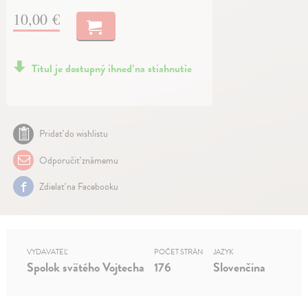
10,00 €
Titul je dostupný ihneď na stiahnutie
Pridať do wishlistu
Odporučiť známemu
Zdielať na Facebooku
VYDAVATEĽ
POČET STRÁN
JAZYK
Spolok svätého Vojtecha
176
Slovenčina