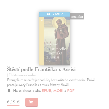
E-KNIHA
novinka
Štěstí podle Františka z Assisi
| Elektronická kniha
Evangelium se dá žít jednoduše, bez složitého vysvětlování. Právě
proto je svatý František z Assisi šťastný člověk.
Na stiahnutie ako
EPUB
,
MOBI
a
PDF
6,19 €