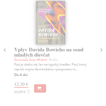
Vplyv Davida Bowieho na osud
mladých dievčat
Č
Guenassia Jean-Michel
| Kniha
Ale
Paul je všetko iné, len nie typický tínedžer. Paul, ktorý
26.
napriek svojmu dievčenskému vystupovaniu m...
ele
Do 4 dní
12,30 €
9,
12,95 €
?