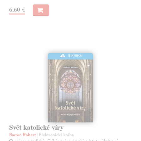
6,60 €
E-KNIHA
Svět katolické víry
Barron Robert
| Elektronická kniha