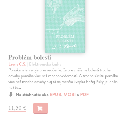
Problém bolesti
Lewis C.S.
| Elektronická kniha
Ponúkam len svoje presvedčenie, že pre znášanie bolesti trocha
odvahy pomáha viac než mnoho vedomostí. A trocha súcitu pomáha
viac než mnoho odvahy a aj tá najmenšia kvapka Božej lásky je lepšia
než to…
Na stiahnutie ako
EPUB
,
MOBI
a
PDF
11,50 €