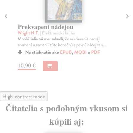
Prekvapení nádejou
P
Wright N.T.
| Elektronická kniha
Ril
Mnohí ľudia takmer zabudli, čo vzkriesenie naozaj
V s
znamená a zamenili túto konečnú a pevnú nádej za v...
pri
Na stiahnutie ako
EPUB
,
MOBI
a
PDF
10,90 €
10
High-contrast mode
Čitatelia s podobným vkusom si
kúpili aj: