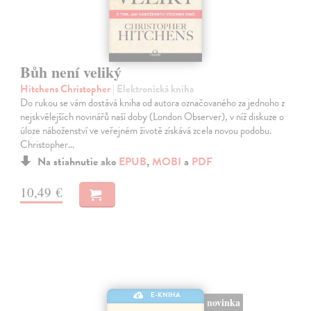
Bůh není veliký
Hitchens Christopher
| Elektronická kniha
Do rukou se vám dostává kniha od autora označovaného za jednoho z
nejskvělejších novinářů naší doby (London Observer), v níž diskuze o
úloze náboženství ve veřejném životě získává zcela novou podobu.
Christopher…
Na stiahnutie ako
EPUB
,
MOBI
a
PDF
10,49 €
E-KNIHA
novinka