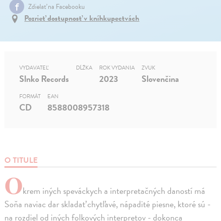
Zdielať na Facebooku
Pozrieť dostupnosť v kníhkupectvách
VYDAVATEĽ
DĹŽKA
ROK VYDANIA
ZVUK
Slnko Records
2023
Slovenčina
FORMÁT
EAN
CD
8588008957318
O TITULE
O
krem iných speváckych a interpretačných daností má
Soňa naviac dar skladať chytľavé, nápadité piesne, ktoré sú -
na rozdiel od iných folkových interpretov - dokonca