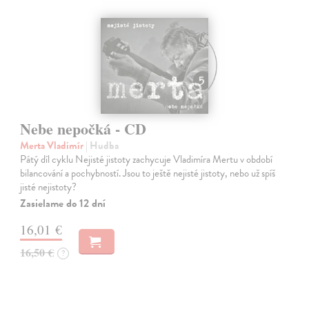
Nebe nepočká - CD
Merta Vladimír
| Hudba
Pátý díl cyklu Nejisté jistoty zachycuje Vladimíra Mertu v období
bilancování a pochybností. Jsou to ještě nejisté jistoty, nebo už spíš
jisté nejistoty?
Zasielame do 12 dní
16,01 €
16,50 €
?