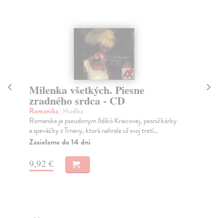
Milenka všetkých. Piesne
T
zradného srdca - CD
Wa
Dlh
Romanika
| Hudba
kul
Romanika je pseudonym Ildikó Kraicovej, pesničkárky
Gi..
a speváčky z Trnavy, ktorá nahrala už svoj tretí...
Na
Zasielame do 14 dní
13
9,92 €