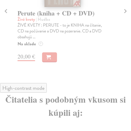
Perute (kniha + CD + DVD)
Sp
Živé kvety
| Hudba
kol
ŽIVÉ KVETY : PERUTE - to je KNIHA na čítanie,
Spo
CD na počúvanie a DVD na pozeranie. CD a DVD
kon
obsahujú ...
kvi
Na sklade
Za
?
23
20,00 €
25
High-contrast mode
Čitatelia s podobným vkusom si
kúpili aj: