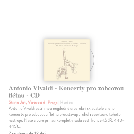
Antonio Vivaldi - Koncerty pro zobcovou
flétnu - CD
Stivín Jiří, Virtuosi di Praga
| Hudba
Antonio Vivaldi patří mezi nejplodnější barokní skladatele a jeho
koncerty pro zobcovou flétnu představují vrchol repertoáru tohoto
nástroje. Naše album přináší kompletní sadu šesti koncertů (R. 440–
445)…
Zasielame do 12 dní