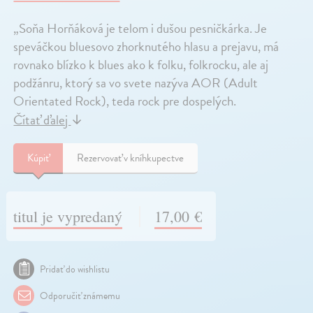
„Soňa Horňáková je telom i dušou pesničkárka. Je
speváčkou bluesovo zhorknutého hlasu a prejavu, má
rovnako blízko k blues ako k folku, folkrocku, ale aj
podžánru, ktorý sa vo svete nazýva AOR (Adult
Orientated Rock), teda rock pre dospelých.
Čítať ďalej
↓
Kúpiť
Rezervovať v kníhkupectve
titul je vypredaný
17,00 €
Pridať do wishlistu
Odporučiť známemu