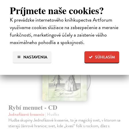
Na sklade
?
Príjmete naše cookies?
13,00 €
K prevádzke internetového kníhkupectva Artforum
využívame cookies slúžiace na zabezpečenie a meranie
funkčnosti, marketingové účely a zaistenie vášho
maximálneho pohodlia a spokojnosti.
NASTAVENIA
SÚHLASÍM
Rybí menuet - CD
Jednofázové kvasenie
| Hudba
Hudba skupiny Jednofázové kvasenie, to je magický svet, v ktorom sa
stierajú žánrové hranice; svet, kde „kvasí“ folk s rockom, džez s