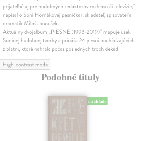
prijateľné aj pre hudobných redaktorov rozhlasu či televízie,“
napísal o Soni Horňákovej pesničkár, skladateľ, spisovateľ a
dramatik Miloš Janoušek.
Aktuálny dvojalbum „PIESNE (1993-2019)“ mapuje úsek
Soninej hudobnej tvorby a prináša 24 piesní pochádzajúcich
z platní, ktoré nahrala počas posledných troch dekád.
High-contrast mode
Podobné tituly
na sklade