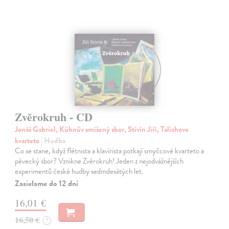
Zvěrokruh - CD
Jonáš Gabriel, Kühnův smíšený sbor, Stivín Jiří, Talichovo
kvarteto
| Hudba
Co se stane, když flétnista a klavírista potkají smyčcové kvarteto a
pěvecký sbor? Vznikne Zvěrokruh! Jeden z nejodvážnějších
experimentů české hudby sedmdesátých let.
Zasielame do 12 dní
16,01 €
16,50 €
?