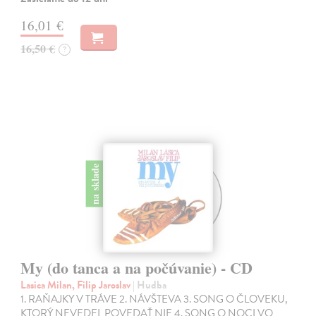
16,01 €
16,50 €
?
na sklade
My (do tanca a na počúvanie) - CD
Lasica Milan, Filip Jaroslav
| Hudba
1. RAŇAJKY V TRÁVE 2. NÁVŠTEVA 3. SONG O ČLOVEKU,
KTORÝ NEVEDEL POVEDAŤ NIE 4. SONG O NOCI VO