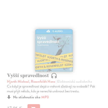
E-AUDIO
Vyšší spravedlnost
Hjorth Michael, Rosenfeldt Hans
| Elektronická audiokniha
Co když je spravedlnost slepá a vrahové zůstávají na svobodě? Pak
musí přijít někdo, kdo je nenechá uniknout bez trestu.
Na stiahnutie ako
MP3
17,96 €