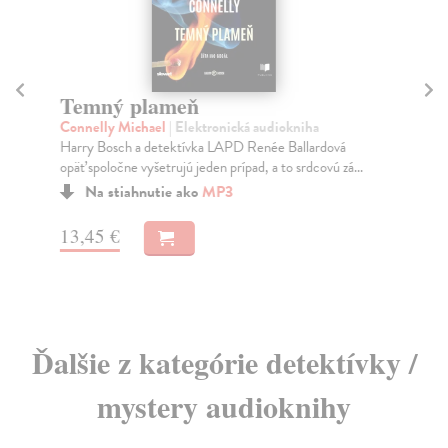
Temný plameň
An
Connelly Michael
| Elektronická audiokniha
Če
Harry Bosch a detektívka LAPD Renée Ballardová
Kap
opäť spoločne vyšetrujú jeden prípad, a to srdcovú zá...
vra
Na stiahnutie ako
MP3
13,45 €
15
Ďalšie z kategórie detektívky /
mystery audioknihy