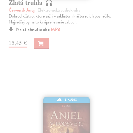
Zlatá truhla
Červenák Juraj
| Elektronická audiokniha
Dobrodružstvo, ktoré zažili v zakliatom kláštore, ich poznačilo.
Najradšej by na to krviprelievanie zabudli.
Na stiahnutie ako
MP3
15,45 €
E-AUDIO