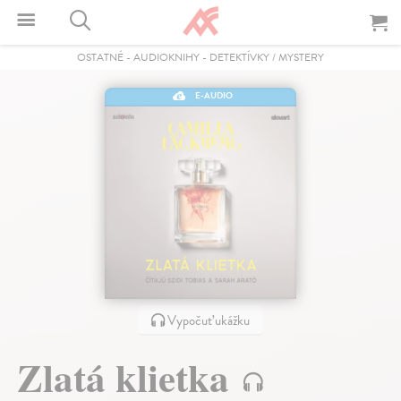
OSTATNÉ
-
AUDIOKNIHY
-
DETEKTÍVKY / MYSTERY
E-AUDIO
Vypočuť ukážku
Zlatá klietka