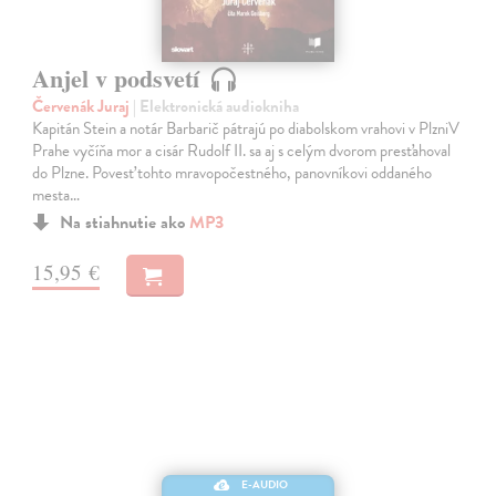
Anjel v podsvetí
Červenák Juraj
| Elektronická audiokniha
Kapitán Stein a notár Barbarič pátrajú po diabolskom vrahovi v PlzniV
Prahe vyčíňa mor a cisár Rudolf II. sa aj s celým dvorom presťahoval
do Plzne. Povesť tohto mravopočestného, panovníkovi oddaného
mesta…
Na stiahnutie ako
MP3
15,95 €
E-AUDIO