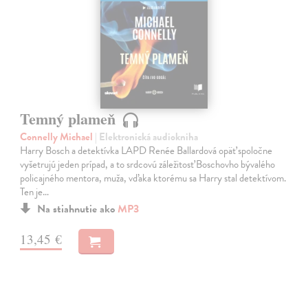
Temný plameň
Connelly Michael
| Elektronická audiokniha
Harry Bosch a detektívka LAPD Renée Ballardová opäť spoločne
vyšetrujú jeden prípad, a to srdcovú záležitosť Boschovho bývalého
policajného mentora, muža, vďaka ktorému sa Harry stal detektívom.
Ten je…
Na stiahnutie ako
MP3
13,45 €