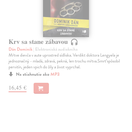
Krv sa stane zábavou
Dán Dominik
| Elektronická audiokniha
Mŕtve dievča v aute uprostred sídliska. Verdikt doktora Lengyela je
jednoznačný - mladá, zdravá, pekná, len trochu mŕtva.Smrť spôsobil
pervitín, jeden vpich do žily a život vyprchal.
Na stiahnutie ako
MP3
16,45 €