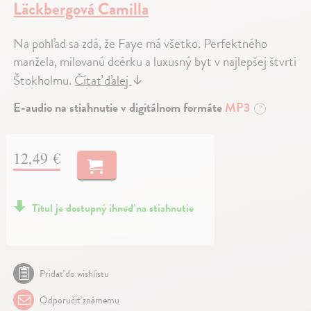
Läckbergová Camilla
Na pohľad sa zdá, že Faye má všetko. Perfektného
manžela, milovanú dcérku a luxusný byt v najlepšej štvrti
Štokholmu.
Čítať ďalej
↓
E-audio na stiahnutie v digitálnom formáte
MP3
?
12,49 €
Titul je dostupný ihneď na stiahnutie
Pridať do wishlistu
Odporučiť známemu