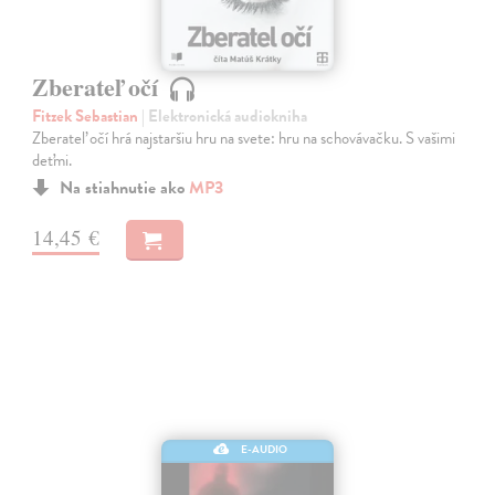
Zberateľ očí
Fitzek Sebastian
| Elektronická audiokniha
Zberateľ očí hrá najstaršiu hru na svete: hru na schovávačku. S vašimi
deťmi.
Na stiahnutie ako
MP3
14,45 €
E-AUDIO