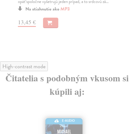
opäť spoločne vyšetrujú jeden prípad, a to srdcovú zá...
vra
Na stiahnutie ako
MP3
13,45 €
15
High-contrast mode
Čitatelia s podobným vkusom si
kúpili aj:
E-AUDIO