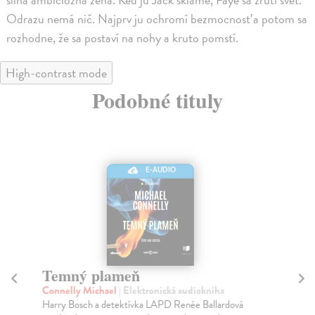
Odrazu nemá nič. Najprv ju ochromí bezmocnosť a potom sa
rozhodne, že sa postaví na nohy a kruto pomstí.
High-contrast mode
Podobné tituly
E-AUDIO
Temný plameň
An
Connelly Michael
| Elektronická audiokniha
Če
Harry Bosch a detektívka LAPD Renée Ballardová
Kap