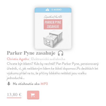
E-AUDIO
Parker Pyne zasahuje
Christie Agatha
| Elektronická audiokniha
Chcete být šťastní? Kdo by nechtěl! Pan Parker Pyne, penzionovaný
úředník, ví, jak nešťastným lidem ke štěstí dopomoci.Po desítkách let
výzkumu přišel na to, že příčiny lidského neštěstí jsou vcelku
jednoduché…
Na stiahnutie ako
MP3
13,80 €