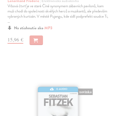
Lenormand Frédéric
| Elektronická audiokniha
Vrbová čtvrť je ve staré Číně synonymem zábavních pavilonů, kam
muži chodí do společnosti skvělých herců a muzikantů, ale především
vybraných kurtizán. V městě Pujangu, kde sídlí podprefekt soudce Ti,
…
Na stiahnutie ako
MP3
15,96 €
E-AUDIO
novinka