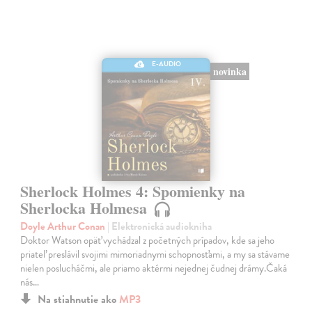
E-AUDIO
novinka
Sherlock Holmes 4: Spomienky na
Sherlocka Holmesa
Doyle Arthur Conan
| Elektronická audiokniha
Doktor Watson opäť vychádzal z početných prípadov, kde sa jeho
priateľ preslávil svojimi mimoriadnymi schopnosťami, a my sa stávame
nielen poslucháčmi, ale priamo aktérmi nejednej čudnej drámy.Čaká
nás…
Na stiahnutie ako
MP3