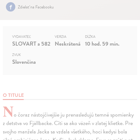
Zdielať na Facebooku
VYDAVATEĽ
VERZIA
DĹŽKA
SLOVART a 582
Neskrátená
10 hod. 59 min.
ZVUK
Slovenčina
O TITULE
N
o čoraz nástojčivejšie ju prenasledujú temné spomienky
z detstva vo Fjällbacke. Cíti sa ako väzeň v zlatej klietke. Pre
svojho manžela Jacka sa vzdala všetkého, hoci kedysi bola
silná ambiciózna žena. Keď ju Jack sklame, Faye sa zrúti svet.