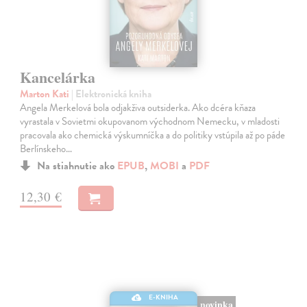
Kancelárka
Marton Kati
| Elektronická kniha
Angela Merkelová bola odjakživa outsiderka. Ako dcéra kňaza
vyrastala v Sovietmi okupovanom východnom Nemecku, v mladosti
pracovala ako chemická výskumníčka a do politiky vstúpila až po páde
Berlínskeho…
Na stiahnutie ako
EPUB
,
MOBI
a
PDF
12,30 €
E-KNIHA
novinka