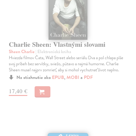
Charlie Sheen: Vlastnými slovami
Sheen Charlie
| Elektronická kniha
Hviezda filmov Čata, Wall Street alebo seriálu Dva a pol chlapa píše
svoj príbeh bez servítky, sviežo, pútavo a najmä humorne. Charlie
Sheen musel najprv zomrieť, aby si mohol vychutnať život naplno.
Na stiahnutie ako
EPUB
,
MOBI
a
PDF
17,40 €
E-KNIHA