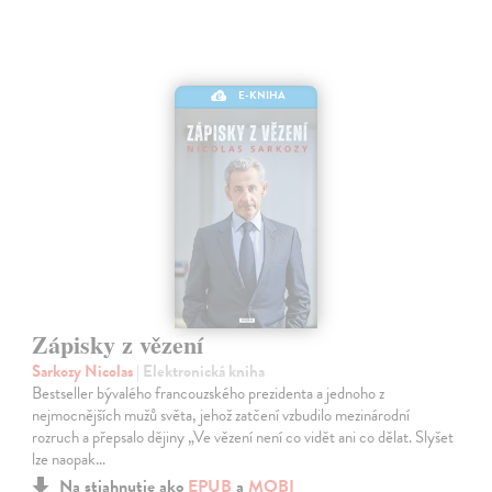
E-KNIHA
Zápisky z vězení
Sarkozy Nicolas
| Elektronická kniha
Bestseller bývalého francouzského prezidenta a jednoho z
nejmocnějších mužů světa, jehož zatčení vzbudilo mezinárodní
rozruch a přepsalo dějiny „Ve vězení není co vidět ani co dělat. Slyšet
lze naopak…
Na stiahnutie ako
EPUB
a
MOBI