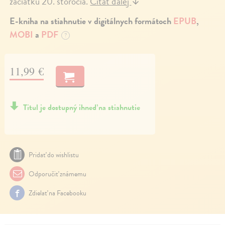
začiatku 20. storočia.
Čítať ďalej
↓
E-kniha na stiahnutie v digitálnych formátoch
EPUB
,
MOBI
a
PDF
?
11,99 €
Titul je dostupný ihneď na stiahnutie
Pridať do wishlistu
Odporučiť známemu
Zdielať na Facebooku