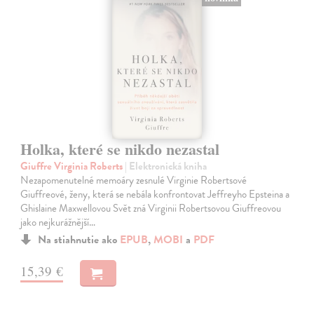
Holka, které se nikdo nezastal
Giuffre Virginia Roberts
| Elektronická kniha
Nezapomenutelné memoáry zesnulé Virginie Robertsové
Giuffreové, ženy, která se nebála konfrontovat Jeffreyho Epsteina a
Ghislaine Maxwellovou Svět zná Virginii Robertsovou Giuffreovou
jako nejkurážnější…
Na stiahnutie ako
EPUB
,
MOBI
a
PDF
15,39 €