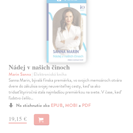
Nádej v našich činoch
Marin Sanna
| Elektronická kniha
Sanna Marin, bývalá fínska premiérka, vo svojich memoároch otvára
dvere do zákulisia svojej neuveriteľnej cesty, keď sa ako
tridsaťštyriročná stala najmladšou premiérkou na svete. V čase, keď
ľudstvo čelilo…
Na stiahnutie ako
EPUB
,
MOBI
a
PDF
19,15 €