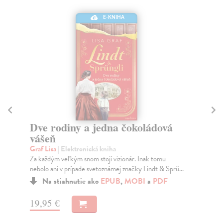
E-KNIHA
P
r
Dve rodiny a jedna čokoládová
St
vášeň
Pri
Graf Lisa
| Elektronická kniha
pov
Za každým veľkým snom stojí vizionár. Inak tomu
Za
nebolo ani v prípade svetoznámej značky Lindt & Sprü...
19
Na stiahnutie ako
EPUB
,
MOBI
a
PDF
19
19,95 €