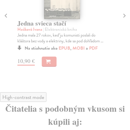
Jedna svieca stačí
M
p
Hečková Ivana
| Elektronická kniha
Jedna mala 27 rokov, keď ju komunisti poslali do
Bl
kláštora bez vody a elektriny, kde sa pod dohľadom ...
Nád
táb
Na stiahnutie ako
EPUB
,
MOBI
a
PDF
10,90 €
12
High-contrast mode
Čitatelia s podobným vkusom si
kúpili aj: