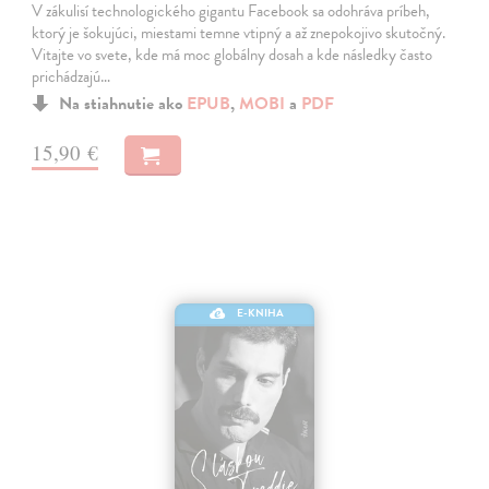
V zákulisí technologického gigantu Facebook sa odohráva príbeh,
ktorý je šokujúci, miestami temne vtipný a až znepokojivo skutočný.
Vitajte vo svete, kde má moc globálny dosah a kde následky často
prichádzajú…
Na stiahnutie ako
EPUB
,
MOBI
a
PDF
15,90 €
E-KNIHA