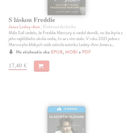
S láskou Freddie
Jones Lesley-Ann
| Elektronická kniha
Málo ľudí vedelo, že Freddie Mercury si viedol denník, no iba štyria z
jeho najbližšieho okolia vedia, čo sa s ním stalo. V roku 2021 jedna z
Mercuryho blízkych osôb oslovila autorku Lesley-Ann Jones a…
Na stiahnutie ako
EPUB
,
MOBI
a
PDF
17,40 €
E-KNIHA