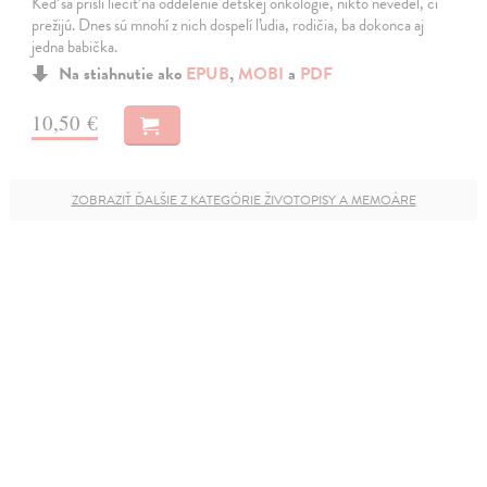
Keď sa prišli liečiť na oddelenie detskej onkológie, nikto nevedel, či
prežijú. Dnes sú mnohí z nich dospelí ľudia, rodičia, ba dokonca aj
jedna babička.
Na stiahnutie ako
EPUB
,
MOBI
a
PDF
10,50 €
ZOBRAZIŤ ĎALŠIE Z KATEGÓRIE ŽIVOTOPISY A MEMOÁRE