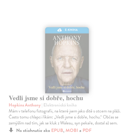
E-KNIHA
Vedli jsme si dobře, hochu
Hopkins Anthony
| Elektronická kniha
Mám v telefonu fotografii, na které jsem jako dítě s otcem na pláži.
Často tomu chlapci říkám: „Vedli jsme si dobře, hochu.“ Občas se
zamýšlím nad tím, jak se kluk z Walesu, syn pekaře, dostal až sem.
Na stiahnutie ako
EPUB
,
MOBI
a
PDF