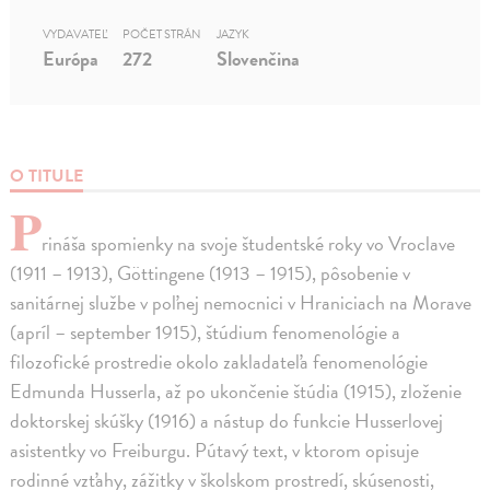
VYDAVATEĽ
POČET STRÁN
JAZYK
Európa
272
Slovenčina
O TITULE
P
rináša spomienky na svoje študentské roky vo Vroclave
(1911 – 1913), Göttingene (1913 – 1915), pôsobenie v
sanitárnej službe v poľnej nemocnici v Hraniciach na Morave
(apríl – september 1915), štúdium fenomenológie a
filozofické prostredie okolo zakladateľa fenomenológie
Edmunda Husserla, až po ukončenie štúdia (1915), zloženie
doktorskej skúšky (1916) a nástup do funkcie Husserlovej
asistentky vo Freiburgu. Pútavý text, v ktorom opisuje
rodinné vzťahy, zážitky v školskom prostredí, skúsenosti,