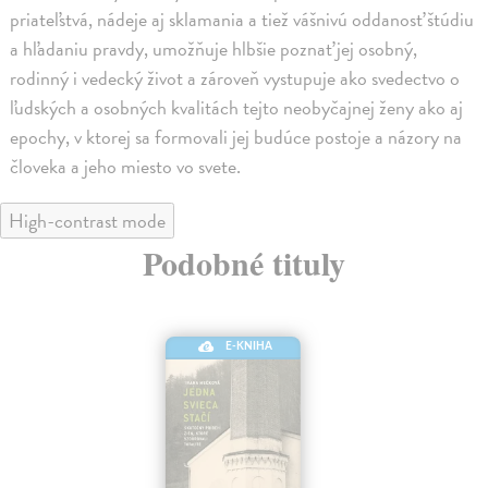
priateľstvá, nádeje aj sklamania a tiež vášnivú oddanosť štúdiu
a hľadaniu pravdy, umožňuje hlbšie poznať jej osobný,
rodinný i vedecký život a zároveň vystupuje ako svedectvo o
ľudských a osobných kvalitách tejto neobyčajnej ženy ako aj
epochy, v ktorej sa formovali jej budúce postoje a názory na
človeka a jeho miesto vo svete.
High-contrast mode
Podobné tituly
E-KNIHA