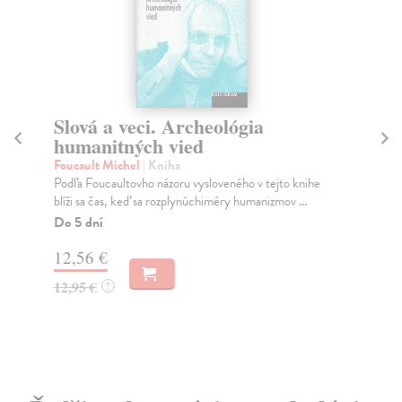
Slová a veci. Archeológia
Ve
humanitných vied
s
Foucault Michel
| Kniha
Su
Podľa Foucaultovho názoru vysloveného v tejto knihe
Sve
blíži sa čas, keď sa rozplynúchiméry humanizmov ...
aj 
Do 5 dní
Na
12,56 €
22
12,95 €
22
?