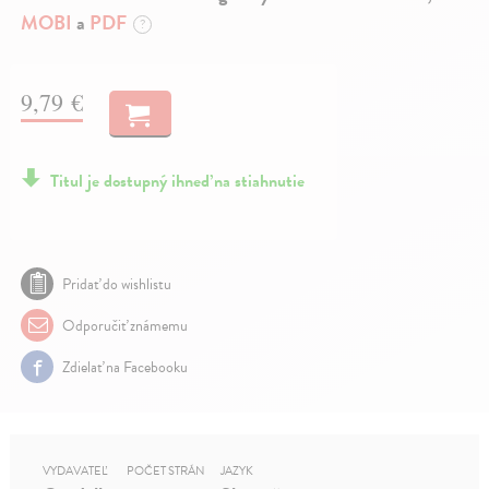
MOBI
a
PDF
?
9,79 €
Titul je dostupný ihneď na stiahnutie
Pridať do wishlistu
Odporučiť známemu
Zdielať na Facebooku
VYDAVATEĽ
POČET STRÁN
JAZYK