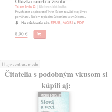
Otázka smrti a života
To
k
Yalom Irvin D.
| Elektronická kniha
Psychiater a spisovateľ Irvin Yalom zasvätil svoj život
Per
pomáhaniu ľuďom trpiacim úzkosťami a smútkom...
V t
psy
Na stiahnutie ako
EPUB
,
MOBI
a
PDF
8,90 €
10
High-contrast mode
Čitatelia s podobným vkusom si
kúpili aj: