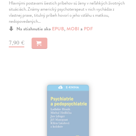
Hlavnými postavami šiestich príbehov sú ženy v neľahkých životných
situáciách. Známy americký psychoterapeut v nich vychádza z
vlastnej praxe, titulný príbeh hovorí o jeho vzťahu s matkou,
nedopovedaných…
Na stiahnutie ako
EPUB
,
MOBI
a
PDF
7,90 €
E-KNIHA