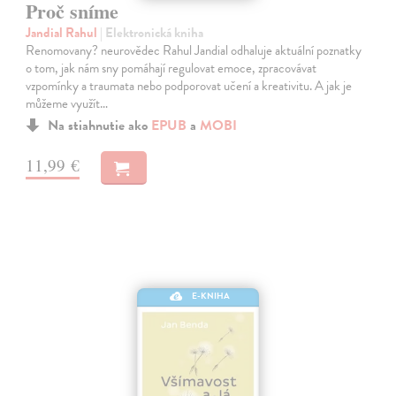
Proč sníme
Jandial Rahul
| Elektronická kniha
Renomovany? neurovědec Rahul Jandial odhaluje aktuální poznatky
o tom, jak nám sny pomáhají regulovat emoce, zpracovávat
vzpomínky a traumata nebo podporovat učení a kreativitu. A jak je
můžeme využít…
Na stiahnutie ako
EPUB
a
MOBI
11,99 €
E-KNIHA