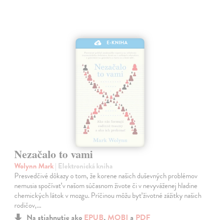
E-KNIHA
Nezačalo to vami
Wolynn Mark
| Elektronická kniha
Presvedčivé dôkazy o tom, že korene našich duševných problémov
nemusia spočívať v našom súčasnom živote či v nevyváženej hladine
chemických látok v mozgu. Príčinou môžu byť životné zážitky našich
rodičov,…
Na stiahnutie ako
EPUB
,
MOBI
a
PDF