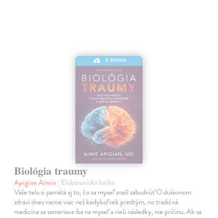
E-KNIHA
Biológia traumy
Apigian Aimie
| Elektronická kniha
Vaše telo si pamätá aj to, čo sa myseľ snaží zabudnúť O duševnom
zdraví dnes vieme viac než kedykoľvek predtým, no tradičná
medicína sa zameriava iba na myseľ a rieši následky, nie príčinu. Ak sa