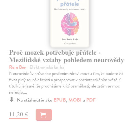
Proč mozek potřebuje přátele -
Mezilidské vztahy pohledem neurovědy
Rein Ben
| Elektronická kniha
Neurovědcův průvodce posílením zdraví mozku tím, že budete žít
život plný sounáležitosti a prosperovat v postinterakčním světě Z
titulků je jasné, že procházíme krizí osamělosti, ale zatím se moc
neřešilo,…
Na stiahnutie ako
EPUB
,
MOBI
a
PDF
11,20 €