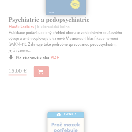
Psychiatrie a pedopsychiatrie
Hosák Ladislav
| Elektronická kniha
Publikace podává ucelený přehled oboru se zohledněním současného
vývoje a změn vyplývajících z nové Mezinárodní klasifikace nemocí
(MKN-11). Zahrnuje také podrobně zpracovanou pedopsychiatrii,
jejíž význam…
Na stiahnutie ako
PDF
15,00 €
E-KNIHA