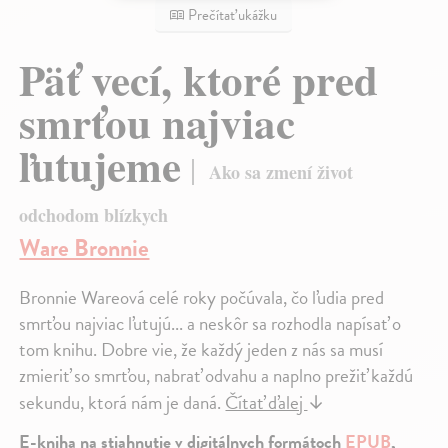
Prečítať ukážku
Päť vecí, ktoré pred
smrťou najviac
ľutujeme
Ako sa zmení život
odchodom blízkych
Ware Bronnie
Bronnie Wareová celé roky počúvala, čo ľudia pred
smrťou najviac ľutujú... a neskôr sa rozhodla napísať o
tom knihu. Dobre vie, že každý jeden z nás sa musí
zmieriť so smrťou, nabrať odvahu a naplno prežiť každú
sekundu, ktorá nám je daná.
Čítať ďalej
↓
E-kniha na stiahnutie v digitálnych formátoch
EPUB
,