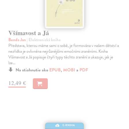
Všímavost a Já
Benda Jan
| Elektronická kniha
Představa, kterou máme sami o sobě, je formována v našem dětství a
nezřídka je ovlivněna nejrůznějšími emočními zraněními. Kniha
Všímavost a Já popisuje čtyři typy těchto zranění a ukazuje, jak je
lze…
Na stiahnutie ako
EPUB
,
MOBI
a
PDF
12,49 €
E-KNIHA