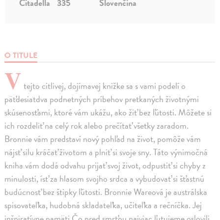
Citadella
335
Slovenčina
O TITULE
V
tejto citlivej, dojímavej knižke sa s vami podelí o
päťdesiatdva podnetných príbehov pretkaných životnými
skúsenosťami, ktoré vám ukážu, ako žiť bez ľútosti. Môžete si
ich rozdeliť na celý rok alebo prečítať všetky zaradom.
Bronnie vám predstaví nový pohľad na život, pomôže vám
nájsť silu kráčať životom a plniť si svoje sny. Táto výnimočná
kniha vám dodá odvahu prijať svoj život, odpustiť si chyby z
minulosti, ísť za hlasom svojho srdca a vybudovať si šťastnú
budúcnosť bez štipky ľútosti. Bronnie Wareová je austrálska
spisovateľka, hudobná skladateľka, učiteľka a rečníčka. Jej
inšpiratívne pamäti Čo pred smrťou najviac ľutujeme oslovili