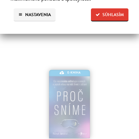
ukazovateľoch sa…
Na stiahnutie ako
PDF
NASTAVENIA
SÚHLASÍM
17,49 €
E-KNIHA