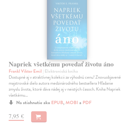
Napriek všetkému povedať životu áno
Frankl Viktor Emil
| Elektronická kniha
Dostupné aj v atraktívnej kolekcii za výhodnú cenu! Znovuobjavené
majstrovské dielo autora medzinárodného bestsellera Hľadanie
zmyslu života, ktoré dáva nádej aj v neistých časoch. Kniha Napriek
všetkému…
Na stiahnutie ako
EPUB
,
MOBI
a
PDF
7,95 €