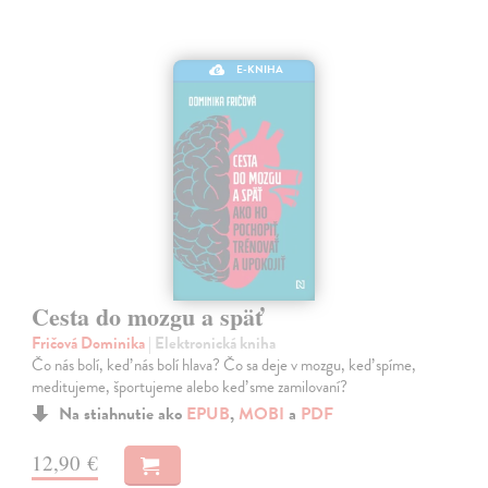
E-KNIHA
Cesta do mozgu a späť
Fričová Dominika
| Elektronická kniha
Čo nás bolí, keď nás bolí hlava? Čo sa deje v mozgu, keď spíme,
meditujeme, športujeme alebo keď sme zamilovaní?
Na stiahnutie ako
EPUB
,
MOBI
a
PDF
12,90 €