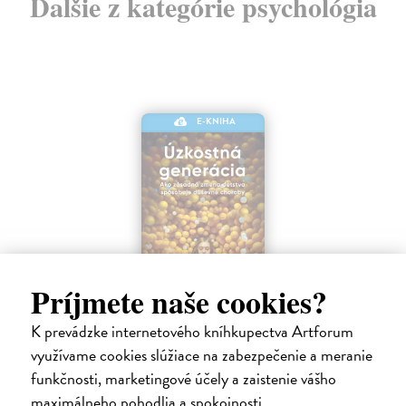
Ďalšie z kategórie psychológia
E-KNIHA
Príjmete naše cookies?
Úzkostná generácia
K prevádzke internetového kníhkupectva Artforum
Haidt Jonathan
| Elektronická kniha
využívame cookies slúžiace na zabezpečenie a meranie
Po viac ako desaťročí stability sa duševné zdravie dospievajúcich
funkčnosti, marketingové účely a zaistenie vášho
začiatkom roka 2010 prudko zhoršilo. Miera depresie, úzkosti,
maximálneho pohodlia a spokojnosti.
sebapoškodzovania a samovrážd prudko vzrástla a v mnohých