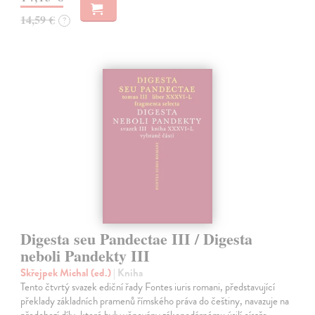
14,59 €
?
Digesta seu Pandectae III / Digesta
neboli Pandekty III
Skřejpek Michal (ed.)
| Kniha
Tento čtvrtý svazek ediční řady Fontes iuris romani, představující
překlady základních pramenů římského práva do češtiny, navazuje na
předchozí díly, které byly věnovány zákonodárnému úsilí císaře