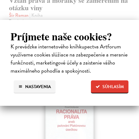
Vztah práva a morálky se zaměřením na
otázku viny
Šír Roman
| Kniha
Tato kniha se snaží zmapovat možnosti vzájemného provázání práva a
morálky. Morálka není pojímána v rovině subjektivních pocitů, nýbrž
Príjmete naše cookies?
vychází ze současných dominantních směrů normativní etiky.
Zasielame do 14 dní
K prevádzke internetového kníhkupectva Artforum
využívame cookies slúžiace na zabezpečenie a meranie
16,00 €
funkčnosti, marketingové účely a zaistenie vášho
maximálneho pohodlia a spokojnosti.
NASTAVENIA
SÚHLASÍM