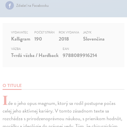
Zdielať na Facebooku
VYDAVATEĽ
POČET STRÁN
ROK VYDANIA
JAZYK
Kalligram
190
2018
Slovenčina
VÄZBA
EAN
Tvrdá väzba / Hardback
9788089916214
O TITULE
I
de o jeho opus magnum, ktorý sa rodil postupne počas
celej jeho aktívnej kariéry. V tomto zásadnom texte sa
rozchádza s prirodzenoprávnou náukou, s prienikom hodnôt,
morálky a ideológie do právnej vedy. Tým, že chirurgickým