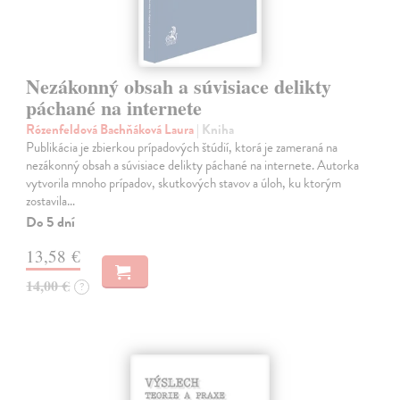
Nezákonný obsah a súvisiace delikty
páchané na internete
Rózenfeldová Bachňáková Laura
| Kniha
Publikácia je zbierkou prípadových štúdií, ktorá je zameraná na
nezákonný obsah a súvisiace delikty páchané na internete. Autorka
vytvorila mnoho prípadov, skutkových stavov a úloh, ku ktorým
zostavila…
Do 5 dní
13,58 €
14,00 €
?