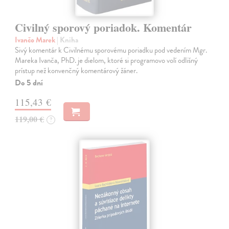
Civilný sporový poriadok. Komentár
Ivančo Marek
| Kniha
Sivý komentár k Civilnému sporovému poriadku pod vedením Mgr.
Mareka Ivanča, PhD. je dielom, ktoré si programovo volí odlišný
prístup než konvenčný komentárový žáner.
Do 5 dní
115,43 €
119,00 €
?