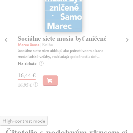
Sociálne siete musia byť zničené
S
K
Marec Samo
| Kniha
Sociálne siete nám ubližujú ako jednotlivcom a kazia
Mik
medziľudské vzťahy, rozkladajú spoločnosť a def...
Mon
o k
Na sklade
?
Na
16,44 €
23
16,95 €
?
24
High-contrast mode
Čitatelia s podobným vkusom si