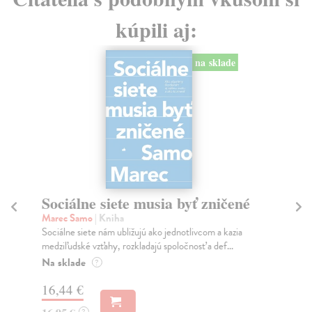
kúpili aj:
na sklade
Sociálne siete musia byť zničené
S
K
Marec Samo
| Kniha
Sociálne siete nám ubližujú ako jednotlivcom a kazia
Mik
medziľudské vzťahy, rozkladajú spoločnosť a def...
Mon
o k
Na sklade
?
Na
16,44 €
23
?