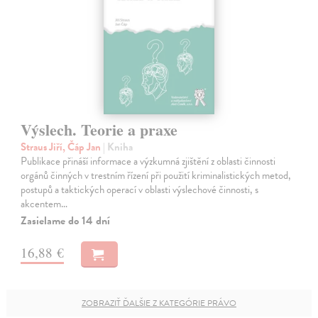
Výslech. Teorie a praxe
Straus Jiří, Čáp Jan
| Kniha
Publikace přináší informace a výzkumná zjištění z oblasti činnosti
orgánů činných v trestním řízení při použití kriminalistických metod,
postupů a taktických operací v oblasti výslechové činnosti, s
akcentem…
Zasielame do 14 dní
16,88 €
ZOBRAZIŤ ĎALŠIE Z KATEGÓRIE PRÁVO