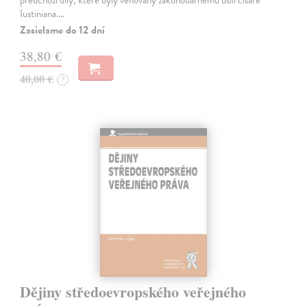
Iustiniana.…
Zasielame do 12 dní
38,80 €
40,00 €
?
Dějiny středoevropského veřejného