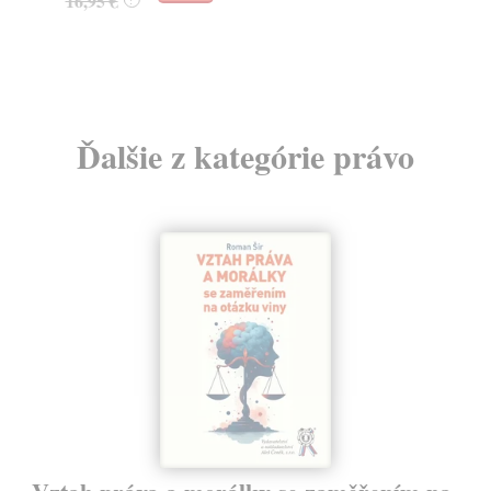
16,95 €
24
Ďalšie z kategórie právo