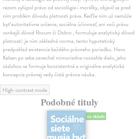
rezom vylúpol právo od sociológie i morálky, objavil sa pred
ním problém dôvodu platnosti práva. Keďže ním už nemôže
byť autoritatívne určenie, sociálna účinnosť, ani voči právu
vonkajší dôvod Rozum či Dobro , formuluje analytický dôvod
platnosti: je ním základná norma, tento hypotetický
predpoklad existencie každého právneho poriadku. Hans
Kelsen po sebe zanechal mimoriadne rozsiahle dielo, jeho
zásluhou sa formuje konzistentná a originálna analytická
koncepcia právnej vedy čistá právna náuka.
High-contrast mode
Podobné tituly
na sklade