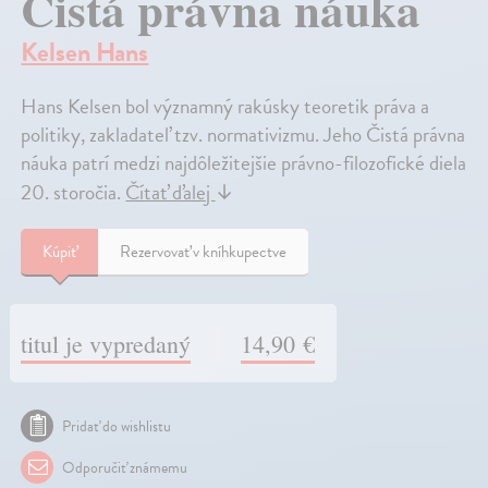
Čistá právna náuka
Kelsen Hans
Hans Kelsen bol významný rakúsky teoretik práva a
politiky, zakladateľ tzv. normativizmu. Jeho Čistá právna
náuka patrí medzi najdôležitejšie právno-filozofické diela
20. storočia.
Čítať ďalej
↓
Kúpiť
Rezervovať v kníhkupectve
titul je vypredaný
14,90 €
Pridať do wishlistu
Odporučiť známemu