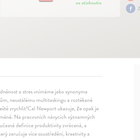
na stiahnutie
Z
zdněnost a stres vnímáme jako synonyma
stům, neustálému multitaskingu a roztěkané
ště zrychlit!Cal Newport ukazuje, że opak je
cí méně. Na pracovních návycích významných
učasná definice produktivity zvrácená, a
rý zaručuje více soustředění, kreativity a