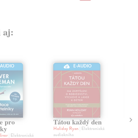
 aj:
-AUDIO
E-AUDIO
e pro
Tátou každý den
Ať
íky
Holiday Ryan
| Elektronická
Dic
audiokniha
aud
iver
| Elektronická