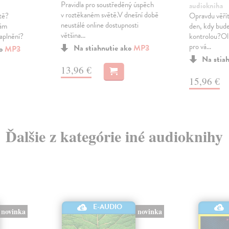
Pravidla pro soustředěný úspěch
audiokniha
v roztěkaném světě.V dnešní době
tě?
Opravdu věřít
neustálé online dostupnosti
vám
den, kdy bud
většina...
naplnění?
kontrolou?Ol
pro vá...
Na stiahnutie ako
MP3
ko
MP3
Na stia
13,96 €
15,96 €
Ďalšie z kategórie iné audioknihy
E-AUDIO
novinka
novinka