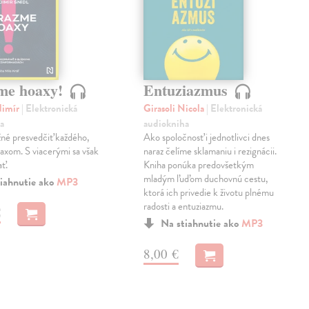
me hoaxy!
Entuziazmus
dimír
| Elektronická
Girasoli Nicola
| Elektronická
a
audiokniha
né presvedčiť každého,
Ako spoločnosť i jednotlivci dnes
oaxom. S viacerými sa však
naraz čelíme sklamaniu i rezignácii.
ať.
Kniha ponúka predovšetkým
mladým ľuďom duchovnú cestu,
iahnutie ako
MP3
ktorá ich privedie k životu plnému
radosti a entuziazmu.
€
Na stiahnutie ako
MP3
8,00 €