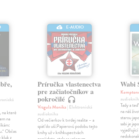
O
E-AUDIO
obře,
Príručka vlastenectva
Wabi 
pre začiatočníkov a
Kemptono
pokročilé
audioknih
tronická
Tady a te
Vrzgula Monika
| Elektronická
na náš živo
, na které
audiokniha
starou ja
cem na
Od večierkov k tvrdej realite – a
sabi je jap
říkám:
späť do uší.Papierovú podobu tejto
vyjadřujíc
hu.“ Občas
knihy už v kníhkupectvách
nedokonalé
 kluk z
nenájdete, stala sa vzácnym