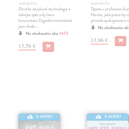
audiokniha
audiokniha
Zkroťte návykové technologie a
Tápete v profesním živo
získejte zpět svůj čas a
Nevíte, jaká práce by 
koncentraci Digitální minimalisté
přinesla spokojenost a 
jsou všude...
Na stiahnutie a
Na stiahnutie ako
MP3
13,96 €
13,56 €
E-AUDIO
E-AUDIO