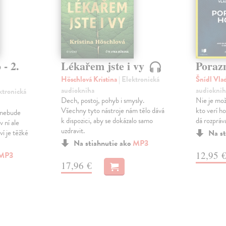
 - 2.
Lékařem jste i vy
Poraz
Höschlová Kristina
| Elektronická
Šnídl Vla
audiokniha
audioknih
ektronická
Dech, postoj, pohyb i smysly.
Nie je mož
Všechny tyto nástroje nám tělo dává
kto verí h
y nebude
k dispozici, aby se dokázalo samo
dá rozpráv
 ní ale
uzdravit.
ví je těžké
Na st
Na stiahnutie ako
MP3
12,95 
MP3
17,96 €