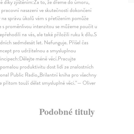
é díky zjištěním:Za to, že dřeme do úmoru,
 pracovní nasazení ve skutečnosti dokončení
my na správu úkolů vám s přetížením pomůže
 s proměnlivou intenzitou se můžeme poučit u
řehodili na vás, ale také přiložili ruku k dílu.S
dních sedmdesát let. Nefunguje. Přišel čas
ncept pro udržitelnou a smysluplnou
rincipech:Dělejte méně věcí.Pracujte
omalou produktivitu dost lidí ze znalostních
onal Public Radio„Brilantní kniha pro všechny
 ale přitom touží dělat smysluplné věci.“— Oliver
Podobné tituly