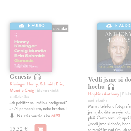
E-AUDIO
E-AUDI
novinka
Genesis
Vedli jsme si d
Kissinger Henry, Schmidt Eric,
hochu
Mundie Craig
| Elektronická
Hopkins Anthony
| Elek
audiokniha
audiokniha
Jak pohlížet na umělou inteligenci?
Mám v telefonu fotografii
Je AI pomocníkem, nebo hrozbou?
jsem jako dítě se svým ot
Na stiahnutie ako
MP3
pláži. Často tomu chlapci 
„Vedli jsme si dobře, hoc
15,52 €
se zamýšlím nad tím, jak se