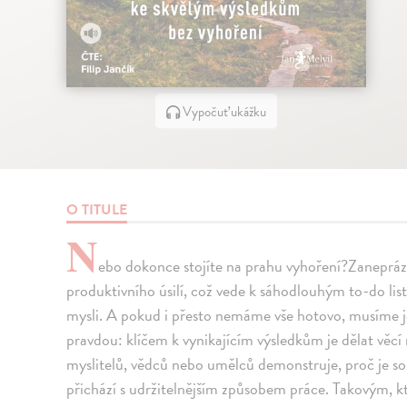
Vypočuť ukážku
O TITULE
N
ebo dokonce stojíte na prahu vyhoření?Zaneprá
produktivního úsilí, což vede k sáhodlouhým to-do li
mysli. A pokud i přesto nemáme vše hotovo, musíme je
pravdou: klíčem k vynikajícím výsledkům je dělat vě
myslitelů, vědců nebo umělců demonstruje, proč je so
přichází s udržitelnějším způsobem práce. Takovým, kte