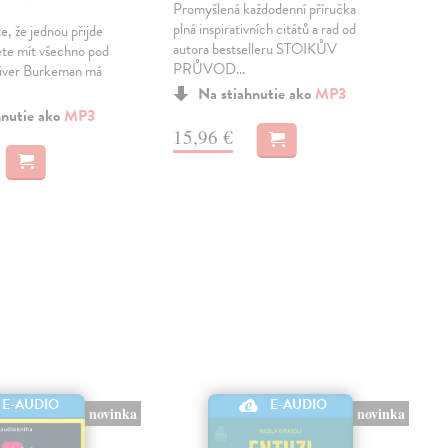
Promyšlená každodenní příručka
„Na 
plná inspirativních citátů a rad od
nik
e, že jednou přijde
autora bestselleru STOIKŮV
pot
ete mít všechno pod
PRŮVOD...
Kah
iver Burkeman má
Na stiahnutie ako
MP3
hnutie ako
MP3
15,96 €
17
E-AUDIO
E-AUDIO
novinka
novinka