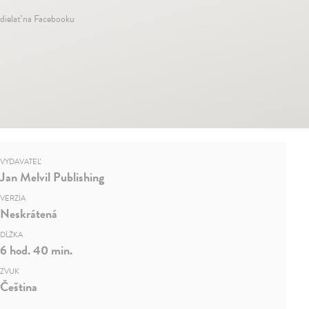
dielať na Facebooku
VYDAVATEĽ
Jan Melvil Publishing
VERZIA
Neskrátená
DĹŽKA
6 hod. 40 min.
ZVUK
Čeština