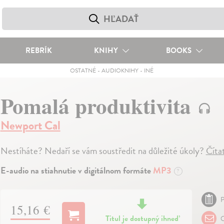
REBRÍK
KNIHY
BOOKS
OSTATNÉ
-
AUDIOKNIHY
-
INÉ
Pomalá produktivita
Newport Cal
Nestíháte? Nedaří se vám soustředit na důležité úkoly?
Číta
E-audio na stiahnutie v digitálnom formáte
MP3
?
P
15,16 €
Titul je dostupný ihneď
O