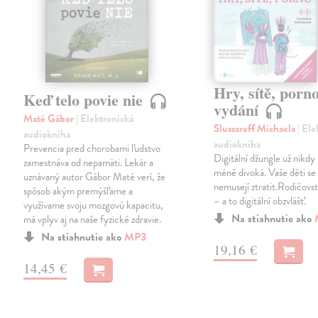
Hry, sítě, porno
Keď telo povie nie
vydání
Maté Gábor
| Elektronická
Slussareff Michaela
| El
audiokniha
audiokniha
Prevencia pred chorobami ľudstvo
Digitální džungle už nikd
zamestnáva od nepamäti. Lekár a
méně divoká. Vaše děti se v
uznávaný autor Gábor Maté verí, že
nemusejí ztratit.Rodičovst
spôsob akým premýšľame a
– a to digitální obzvlášť.
využívame svoju mozgovú kapacitu,
Na stiahnutie ako
má vplyv aj na naše fyzické zdravie.
Na stiahnutie ako
MP3
19,16 €
14,45 €