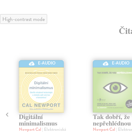
High-contrast mode
Čit
E-AUDIO
E-AUDIO
Digitální
Tak dobří, že
minimalismus
nepřehlédnou
Newport Cal
| Elektronická
Newport Cal
| Elektro