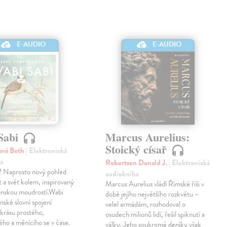
E-AUDIO
E-AUDIO
Sabi
Marcus Aurelius:
Stoický císař
vá Beth
| Elektronická
a
Robertson Donald J.
| Elektronická
ď! Naprosto nový pohled
audiokniha
t a svět kolem, inspirovaný
Marcus Aurelius vládl Římské říši v
ponskou moudrostí.Wabi
době jejího největšího rozkvětu –
onské slovní spojení
velel armádám, rozhodoval o
í krásu prostého,
osudech milionů lidí, řešil spiknutí a
ho a měnícího se v čase.
války. Jeho soukromé deníky však