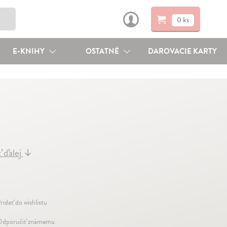
0 ks
E-KNIHY
OSTATNÉ
DAROVACIE KARTY
ť ďalej
↓
ridať do wishlistu
dporučiť známemu