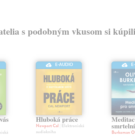
atelia s podobným vkusom si kúpili
E-AUDIO
E
 vás
Hluboká práce
Meditac
smrteln
Newport Cal
| Elektronická
audiokniha
nická
Burkeman Ol