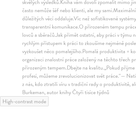
skvělých výsledků.Kniha vám dovolí zpomalit mimo jin
často nemůže šéf nebo klienti, ale my sami.Maximální
důležitých věcí oddaluje.Víc než sofistikované systé
transparentní komunikace.O přirozeném tempu práce
lovců a sběračů.Jak přimět ostatní, aby práci v týmu nep
rychlým přístupem k práci to zkoušíme nejméně posle
vyzkoušet něco pomalejšího.Pomalá produktivita = ko
organizaci znalostní práce založený na těchto třech p
přirozeným tempem.Dbejte na kvalitu.„Pokud přijme p
profesí, můžeme zrevolucionizovat svět práce.“— Nati
z nás, kdo ztratili víru v tradiční rady o produktivitě,
Burkeman, autor knihy Čtyři tisíce týdnů
High-contrast mode