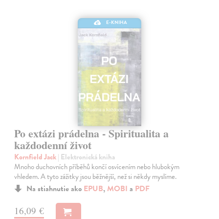
E-KNIHA
Po extázi prádelna - Spiritualita a
každodenní život
Kornfield Jack
| Elektronická kniha
Mnoho duchovních příběhů končí osvícením nebo hlubokým
vhledem. A tyto zážitky jsou běžnější, než si někdy myslíme.
Na stiahnutie ako
EPUB
,
MOBI
a
PDF
16,09 €