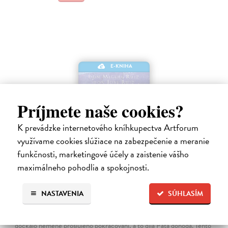
E-KNIHA
Príjmete naše cookies?
K prevádzke internetového kníhkupectva Artforum
využívame cookies slúžiace na zabezpečenie a meranie
funkčnosti, marketingové účely a zaistenie vášho
maximálneho pohodlia a spokojnosti.
Pátá dohoda. Toltécká kniha moudrosti
NASTAVENIA
SÚHLASÍM
Mills Janet, Angel Ruiz Don Miguel, Luis Ruiz Don Jose
|
Elektronická kniha
Učení dona Miguela Ruize, shrnuté v slavné knize Čtyři dohody, se
dočkalo neméně proslulého pokračování, a to díla Pátá dohoda. Tento