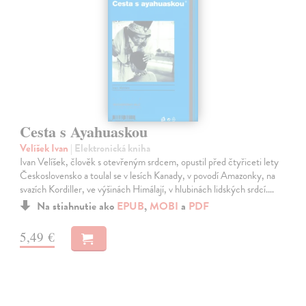
Cesta s Ayahuaskou
Velíšek Ivan
| Elektronická kniha
Ivan Velíšek, člověk s otevřeným srdcem, opustil před čtyřiceti lety
Československo a toulal se v lesích Kanady, v povodí Amazonky, na
svazích Kordiller, ve výšinách Himálají, v hlubinách lidských srdcí.…
Na stiahnutie ako
EPUB
,
MOBI
a
PDF
5,49 €