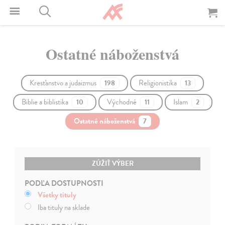
Ostatné náboženstvá
Kresťanstvo a judaizmus
Religionistika
198
13
Biblie a biblistika
Východné
Islam
10
11
2
Ostatné náboženstvá
7
ZÚŽIŤ VÝBER
PODĽA DOSTUPNOSTI
Všetky tituly
Iba tituly na sklade