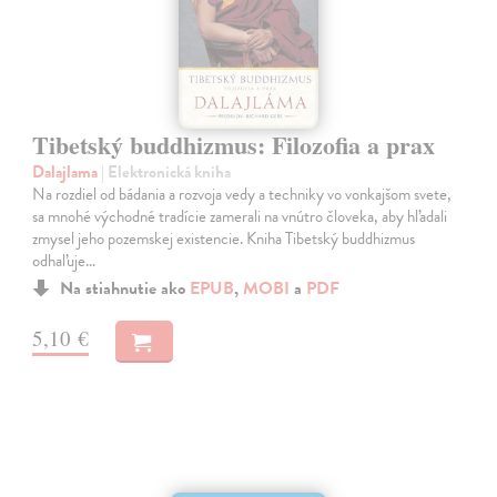
Tibetský buddhizmus: Filozofia a prax
Dalajlama
| Elektronická kniha
Na rozdiel od bádania a rozvoja vedy a techniky vo vonkajšom svete,
sa mnohé východné tradície zamerali na vnútro človeka, aby hľadali
zmysel jeho pozemskej existencie. Kniha Tibetský buddhizmus
odhaľuje…
Na stiahnutie ako
EPUB
,
MOBI
a
PDF
5,10 €