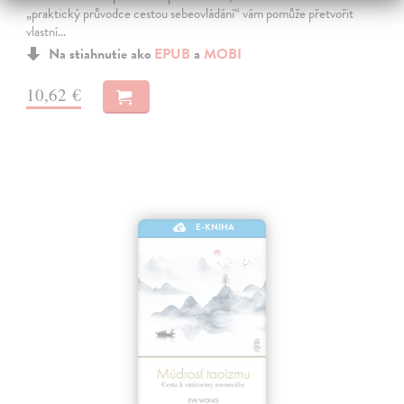
„praktický průvodce cestou sebeovládání“ vám pomůže přetvořit
vlastní…
Na stiahnutie ako
EPUB
a
MOBI
10,62 €
E-KNIHA