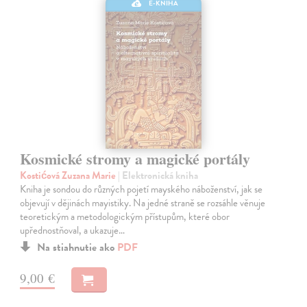
E-KNIHA
Kosmické stromy a magické portály
Kostićová Zuzana Marie
| Elektronická kniha
Kniha je sondou do různých pojetí mayského náboženství, jak se
objevují v dějinách mayistiky. Na jedné straně se rozsáhle věnuje
teoretickým a metodologickým přístupům, které obor
upřednostňoval, a ukazuje…
Na stiahnutie ako
PDF
9,00 €