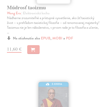
Múdrosť taoizmu
Wong Eva
| Elektronická kniha
Nádherne zrozumiteľné a prístupné vysvetlenie, ako žiť taoistický
život – s prehľadom taoistickej filozofie – od renomovanej majsterky!
Taoizmus nie je len náboženstvo, v prvom rade je to filozofia a učenie,
…
Na stiahnutie ako
EPUB
,
MOBI
a
PDF
11,60 €
E-KNIHA