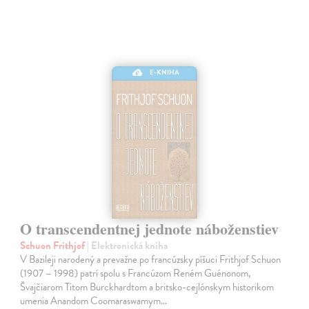
E-KNIHA
O transcendentnej jednote náboženstiev
Schuon Frithjof
| Elektronická kniha
V Bazileji narodený a prevažne po francúzsky píšuci Frithjof Schuon
(1907 – 1998) patrí spolu s Francúzom Reném Guénonom,
Švajčiarom Titom Burckhardtom a britsko-cejlónskym historikom
umenia Anandom Coomaraswamym…