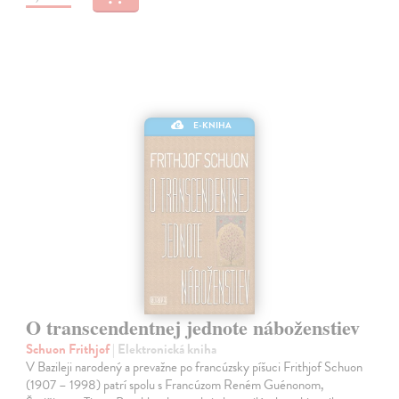
E-KNIHA
O transcendentnej jednote náboženstiev
Schuon Frithjof
| Elektronická kniha
V Bazileji narodený a prevažne po francúzsky píšuci Frithjof Schuon
(1907 – 1998) patrí spolu s Francúzom Reném Guénonom,