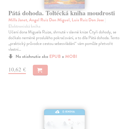
Pátá dohoda. Toltécká kniha moudrosti
Mills Janet, Angel Ruiz Don Miguel, Luis Ruiz Don Jose
|
Elektronická kniha
Učení dona Miguela Ruize, shrnuté v slavné knize Čtyři dohody, se
dočkalo neméně proslulého pokračování, a to díla Pátá dohoda. Tento
„praktický průvodce cestou sebeovládání“ vám pomůže přetvořit
vlastní…
Na stiahnutie ako
EPUB
a
MOBI
10,62 €
E-KNIHA