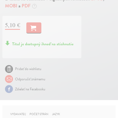
MOBI
a
PDF
?
5,10 €
Titul je dostupný ihneď na stiahnutie
Pridať do wishlistu
Odporučiť známemu
Zdielať na Facebooku
VYDAVATEĽ
POČET STRÁN
JAZYK