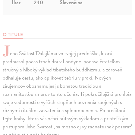
Ikar
240
Slovenčina
O TITULE
J
eho Svätosť Dalajláma vo svojej prednáške, ktorú
predniesol počas troch dní v Londýne, podáva čitateľom
stručný a hlboký výklad tibetského buddhizmu, a zároveň
odhaľuje cestu, ako aplikovať teóriu v praxi. Nových
záujemcov oboznamujeaj s bohatou tradíciou a
rozmanitosťou smerov tohto učenia. Tí pokročilejší si prehĺbia
svoje vedomosti o vyšších stupňoch poznania spojených s
rôznymi rituálmi zasvätenia a splnomocnenia. Po prečítaní
tejto knihy, ktorá vás očarí pútavým výkladom a priateľským
prístupom Jeho Svätosti, sa možno aj vy začnete inak pozerať
na náš svet a naše hodnoty.