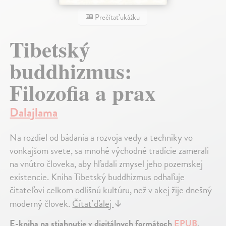
Prečítať ukážku
Tibetský
buddhizmus:
Filozofia a prax
Dalajlama
Na rozdiel od bádania a rozvoja vedy a techniky vo
vonkajšom svete, sa mnohé východné tradície zamerali
na vnútro človeka, aby hľadali zmysel jeho pozemskej
existencie. Kniha Tibetský buddhizmus odhaľuje
čitateľovi celkom odlišnú kultúru, než v akej žije dnešný
moderný človek.
Čítať ďalej
↓
E-kniha na stiahnutie v digitálnych formátoch
EPUB
,