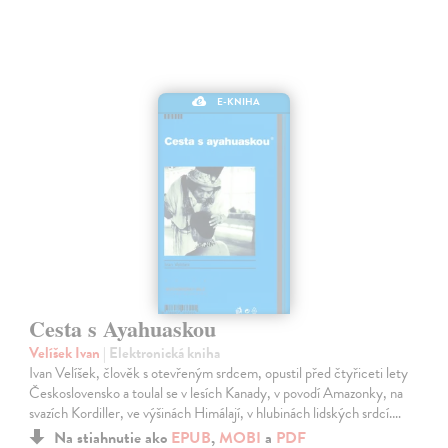
E-KNIHA
Cesta s Ayahuaskou
Velíšek Ivan
| Elektronická kniha
Ivan Velíšek, člověk s otevřeným srdcem, opustil před čtyřiceti lety
Československo a toulal se v lesích Kanady, v povodí Amazonky, na
svazích Kordiller, ve výšinách Himálají, v hlubinách lidských srdcí.…
Na stiahnutie ako
EPUB
,
MOBI
a
PDF