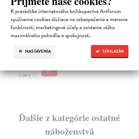
Príjmete naše cookies?
K prevádzke internetového kníhkupectva Artforum
Tibetský buddhizmus: Filozofia
Fi
využívame cookies slúžiace na zabezpečenie a meranie
a prax
funkčnosti, marketingové účely a zaistenie vášho
Ha
Vyu
Dalajláma
| Kniha
maximálneho pohodlia a spokojnosti.
ško
Na rozdiel od bádania a rozvoja vedy a techniky vo
vonkajšom svete, sa mnohé východné tradície zamer...
Za
NASTAVENIA
SÚHLASÍM
Na sklade
?
9,
7,66 €
9,
7,90 €
?
Ďalšie z kategórie ostatné
náboženstvá