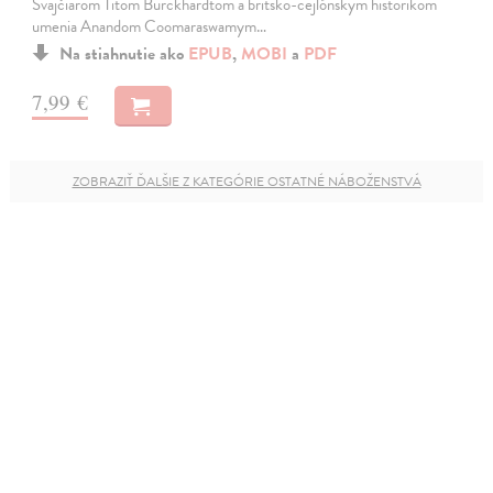
Švajčiarom Titom Burckhardtom a britsko-cejlónskym historikom
umenia Anandom Coomaraswamym…
Na stiahnutie ako
EPUB
,
MOBI
a
PDF
7,99 €
ZOBRAZIŤ ĎALŠIE Z KATEGÓRIE OSTATNÉ NÁBOŽENSTVÁ