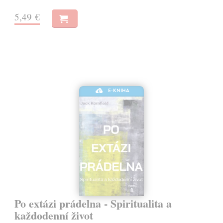
5,49 €
E-KNIHA
Po extázi prádelna - Spiritualita a
každodenní život