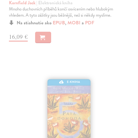
Kornfield Jack
| Elektronická kniha
Mnoho duchovních příběhů končí osvícením nebo hlubokým
vhledem. A tyto zážitky jsou běžnější, než si někdy myslíme.
Na stiahnutie ako
EPUB
,
MOBI
a
PDF
16,09 €
E-KNIHA