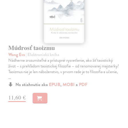
Múdrosť taoizmu
Wong Eva
| Elektronická kniha
Nádherne zrozumiteľné a prístupné vysvetlenie, ako žiť taoistický
život – s prehľadom taoistickej filozofie – od renomovanej majsterky!
Taoizmus nie je len náboženstvo, v prvom rade je to filozofia a učenie,
…
Na stiahnutie ako
EPUB
,
MOBI
a
PDF
11,60 €