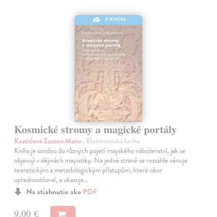
E-KNIHA
Kosmické stromy a magické portály
Kostićová Zuzana Marie
| Elektronická kniha
Kniha je sondou do různých pojetí mayského náboženství, jak se
objevují v dějinách mayistiky. Na jedné straně se rozsáhle věnuje
teoretickým a metodologickým přístupům, které obor
upřednostňoval, a ukazuje…
Na stiahnutie ako
PDF
9,00 €