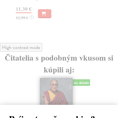
11,39 €
17
11,99 €
17
?
High-contrast mode
Čitatelia s podobným vkusom si
kúpili aj:
na sklade