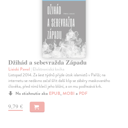
Džihád a sebevražda Západu
Lisicki Pawel
| Elektronická kniha
Listopad 2014. Za šest týdnů přijde útok islamistů v Paříži; na
internetu se nedávno začal šířit další klip se záběry maskovaného
člověka, před nímž klečí jeho bližní, a on mu podřezává krk.
Na stiahnutie ako
EPUB
,
MOBI
a
PDF
9,79 €