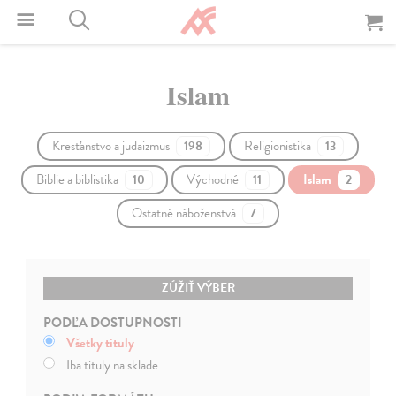
Islam
Kresťanstvo a judaizmus
Religionistika
198
13
Biblie a biblistika
Východné
Islam
10
11
2
Ostatné náboženstvá
7
ZÚŽIŤ VÝBER
PODĽA DOSTUPNOSTI
Všetky tituly
Iba tituly na sklade