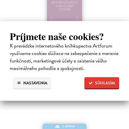
Africký džihád
Príjmete naše cookies?
Pérouse de Montclos Marc-Antoine
| Elektronická kniha
K prevádzke internetového kníhkupectva Artforum
Boko Haram v povodí Čadského jezera, hnutí aš-Šabáb v oblasti
Afrického rohu nebo stále se přeskupující frakce Al-Káidy v
využívame cookies slúžiace na zabezpečenie a meranie
islámském Maghrebu (AKIM), které se ze západoafrického Mali šíří
funkčnosti, marketingové účely a zaistenie vášho
do okolních států.…
maximálneho pohodlia a spokojnosti.
Na stiahnutie ako
EPUB
,
MOBI
a
PDF
NASTAVENIA
SÚHLASÍM
7,00 €
E-KNIHA